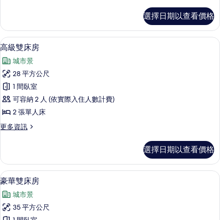
多
有
高
選擇日期以查看價格
級
相
客
片
房
高級雙床房 | 床單
顯
3
的
高級雙床房
示
詳
城市景
情
高
28 平方公尺
級
1 間臥室
雙
可容納 2 人 (依實際入住人數計費)
床
2 張單人床
房
更
更多資訊
的
多
所
高
選擇日期以查看價格
級
有
雙
相
床
豪華雙床房 | 床單
顯
3
房
豪華雙床房
片
示
的
城市景
詳
豪
情
35 平方公尺
華