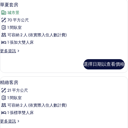
華夏套房 | 床單
顯
6
的
華夏套房
示
詳
城市景
情
華
70 平方公尺
夏
1 間臥室
套
可容納 2 人 (依實際入住人數計費)
房
1 張加大雙人床
的
更
更多資訊
所
多
有
華
選擇日期以查看價格
夏
相
套
片
房
床單
顯
1
的
精緻客房
示
詳
21 平方公尺
情
精
1 間臥室
緻
可容納 2 人 (依實際入住人數計費)
客
1 張標準雙人床
房
更
更多資訊
的
多