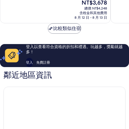
現
NT$3,678
機
園
分
分
在
場
區
10
10
總價 NT$4,248
價
捷
含稅金和其他費用
分，
分，
格
8 月 12 日 - 8 月 13 日
運
太
非
為
A8
棒
常
NT$3,678
比較類似住宿
龜
了，
好，
山
858
1,450
區
則
則
評
評
登入以查看符合資格的折扣和禮遇。玩越多，獎勵就越
論
論
多！
登入
免費註冊
鄰近地區資訊