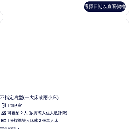
所
精
選擇日期以查看價格
緻
有
客
相
房
的
片
詳
情
不指定房型(一大床或兩小床)
1 間臥室
可容納 2 人 (依實際入住人數計費)
1 張標準雙人床或 2 張單人床
更