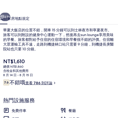
相
一個
下一個
片
27+
簡介
客房
地點
規定
集
華夏大飯店的位置不錯，開車 15 分鐘可以到士林夜市和寧夏夜市。
旅客可以到附設的健身中心運動一下，然後再去sun lounge享用美味
的早餐。旅客都對給予住宿的住宿環境和早餐很不錯的評價。住宿離
大眾運輸工具不遠，走路到機捷林口站只需要 9 分鐘，到機捷長庚醫
院站也只要 10 分鐘。
目
NT$1,610
前
總價 NT$1,860
的
含稅金和其他費用
大廳
價
8 月 14 日 - 8 月 15 日
格
評
不錯哦
7.6
查看 786 則評論
是
7.6 分，滿分 10 分，
論
NT$1,610
熱門設施服務
免費停車
餐廳