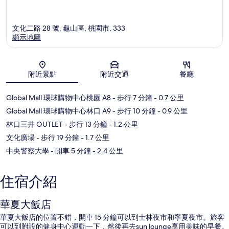
文化二路 28 號, 龜山區, 桃園市, 333
顯示地圖
地圖
附近景點
附近交通
餐廳
Global Mall 環球購物中心桃園 A8
- 步行 7 分鐘
- 0.7 公里
Global Mall 環球購物中心林口 A9
- 步行 10 分鐘
- 0.9 公里
林口三井 OUTLET
- 步行 13 分鐘
- 1.2 公里
文化廣場
- 步行 19 分鐘
- 1.7 公里
中央警察大學
- 開車 5 分鐘
- 2.4 公里
住宿介紹
華夏大飯店
華夏大飯店的位置不錯，開車 15 分鐘可以到士林夜市和寧夏夜市。旅客
可以到附設的健身中心運動一下，然後再去sun lounge享用美味的早餐。