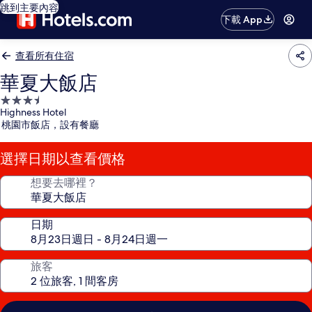
跳到主要內容
下載 App
查看所有住宿
華夏大飯店
3.5
Highness Hotel
星
桃園市飯店，設有餐廳
級
住
選擇日期以查看價格
宿
想要去哪裡？
日期
旅客