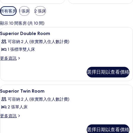
可
所有客房
1 張床
2 張床
用
的
顯示 10 間客房 (共 10 間)
客
床單
顯
4
Superior Double Room
房
示
篩
可容納 2 人 (依實際入住人數計費)
Superior
選
1 張標準雙人床
Double
條
更
更多資訊
Room
件
多
的
Superior
選擇日期以查看價格
所
Double
Room
有
的
床單
顯
相
3
詳
Superior Twin Room
示
情
片
可容納 2 人 (依實際入住人數計費)
Superior
2 張單人床
Twin
更
更多資訊
Room
多
的
Superior
選擇日期以查看價格
所
Twin