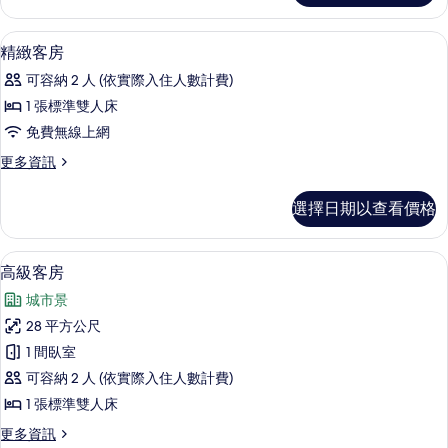
Room
有
的
床單
顯
相
1
詳
精緻客房
示
情
片
可容納 2 人 (依實際入住人數計費)
精
1 張標準雙人床
緻
免費無線上網
客
更
更多資訊
房
多
的
精
選擇日期以查看價格
緻
所
客
有
房
床單
顯
4
的
高級客房
相
示
詳
片
城市景
情
高
28 平方公尺
級
1 間臥室
客
可容納 2 人 (依實際入住人數計費)
房
1 張標準雙人床
的
更
更多資訊
所