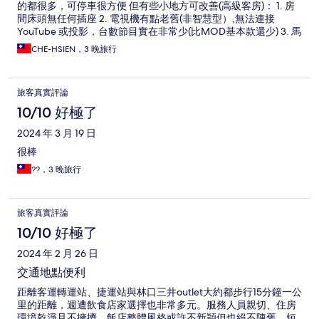
的都很多，可停車很方便 但有些小地方可改善(高級客房)： 1. 房
間床頭無任何插座 2. 電視機有點老舊(非智慧型）,無法連接
YouTube 或投影，台數節目實在非常少(比MOD基本款還少) 3. 馬
桶沖水時水花會噴出到椅座 4. 窗戶窗簾上方仔細看似乎該清潔了
CHE-HSIEN，3 晚旅行
旅客真實評論
10/10 好極了
2024 年 3 月 19 日
很棒
??，3 晚旅行
旅客真實評論
10/10 好極了
2024 年 2 月 26 日
交通地點便利
距離客運轉運站、捷運站與林口三井outlet大約都步行15分鐘一公
里的距離，週遭飲食店家選擇也非常多元。服務人員親切、住房
環境乾淨且不擁擠，飯店整體風格或許不新穎但也絕不陳舊，短