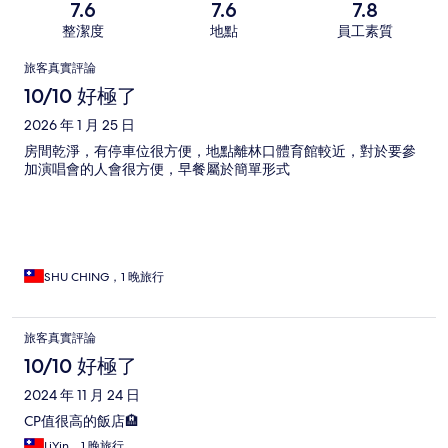
7.6
7.6
7.8
整潔度
地點
員工素質
評
旅客真實評論
論
10/10 好極了
2026 年 1 月 25 日
房間乾淨，有停車位很方便，地點離林口體育館較近，對於要參
加演唱會的人會很方便，早餐屬於簡單形式
SHU CHING，1 晚旅行
旅客真實評論
10/10 好極了
2024 年 11 月 24 日
CP值很高的飯店🏨
LiYin，1 晚旅行