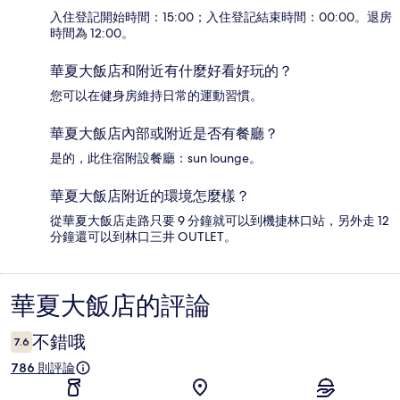
入住登記開始時間：15:00；入住登記結束時間：00:00。退房
時間為 12:00。
華夏大飯店和附近有什麼好看好玩的？
您可以在健身房維持日常的運動習慣。
華夏大飯店內部或附近是否有餐廳？
是的，此住宿附設餐廳：sun lounge。
華夏大飯店附近的環境怎麼樣？
從華夏大飯店走路只要 9 分鐘就可以到機捷林口站，另外走 12
分鐘還可以到林口三井 OUTLET。
華夏大飯店的評論
評
論
不錯哦
7.6
786 則評論