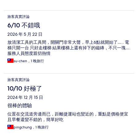
旅客真實評論
6/10 不錯哦
2026 年 5 月 22 日
放清潔工具的工具間，開關門非常大聲，早上6點就開始了….. 電
梯只開一台 只好走樓梯 結果樓梯上還有掉下的磁磚，不只一塊….
服務人員態度親切熱情
su-chen，1 晚旅行
旅客真實評論
10/10 好極了
2024 年 12 月 15 日
很棒的體驗
位置在交流道旁邊而已，距離捷運站也蠻近的，重點是價格便宜
且早餐還蠻不錯的，簡單好吃
pingchung，1 晚旅行