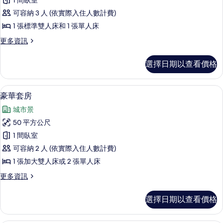
1 間臥室
雙
可容納 3 人 (依實際入住人數計費)
床
1 張標準雙人床和 1 張單人床
房
更
更多資訊
的
多
所
豪
選擇日期以查看價格
華
有
雙
相
床
豪華套房 | 床單
顯
5
房
豪華套房
片
示
的
城市景
詳
豪
情
50 平方公尺
華
1 間臥室
套
可容納 2 人 (依實際入住人數計費)
房
1 張加大雙人床或 2 張單人床
的
更
更多資訊
所
多
有
豪
選擇日期以查看價格
華
相
套
片
房