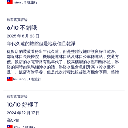
hsien，3 晚旅行
旅客真實評論
6/10 不錯哦
2025 年 8 月 23 日
年代久遠的旅館但是地段佳且乾淨
從飯店的裝潢看得出年代久遠，但是整體設施維護良好且乾淨。
鄰近林口長庚醫院、機場捷運林口站及林口公車轉運站，交通方
便。飯店的水電管路有點年代了，較高樓層的水壓稍顯不足，淋
浴的同時如果馬桶沖水的話，淋浴水溫會急劇升高（冷水量不
足）。飯店有附早餐，但是此次行程比較趕沒有機會享用。整體
來說性價比還可以。
Te-Liang，1 晚旅行
旅客真實評論
10/10 好極了
2024 年 12 月 17 日
高CP值
LiYin，1 晚旅行