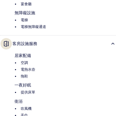
宴會廳
無障礙設施
電梯
電梯無障礙通道
客房設施服務
居家配備
空調
電熱水壺
拖鞋
一夜好眠
提供床單
衛浴
吹風機
毛巾