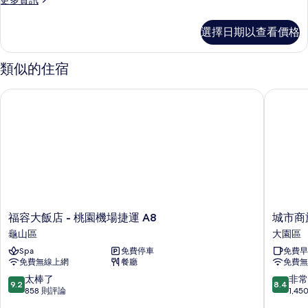
更多資訊
多
不
選擇日期以查看價格
指
定
房
類似的住宿
型
(一
福容大飯店 - 桃園機場捷運 A8
城市商旅
大
床
或
兩
小
床)
的
詳
情
福
城
福容大飯店 - 桃園機場捷運 A8
城市商
容
市
龜山區
大園區
大
商
Spa
免費停車
免費早
飯
旅-
免費無線上網
餐廳
免費無
店
航
-
空
9.2
8.4
太棒了
非常
9.2
8.4
桃
館
分，
分，
858 則評論
1,4
園
大
滿
滿