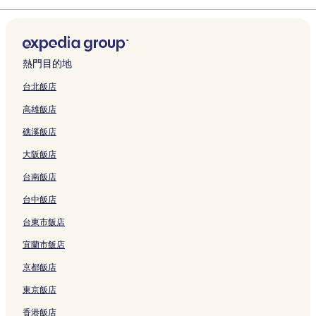
a
o
結
n
o
t
h
e
o
t
a
H
o
H
o
t
y
l
y
g
y
e
i
n
t
e
o
o
t
o
t
e
W
i
u
z
u
l
h
L
e
w
y
t
e
t
e
r
y
的
a
h
a
的
m
a
l
a
u
e
l
e
l
H
n
連
n
e
n
連
e
i
的
y
a
l
的
l
T
o
d
熱門目的地
結
的
n
b
結
n
R
連
的
n
的
連
的
a
t
h
連
g
y
D
e
結
連
A
連
結
連
o
e
a
台北飯店
結
的
I
a
s
結
i
結
結
y
l
m
高雄飯店
連
H
m
o
r
u
T
N
結
G
的
r
p
a
a
e
礁溪飯店
的
連
t
o
n
o
w
連
結
&
r
的
y
T
大阪飯店
結
S
t
連
u
a
p
b
結
a
i
台南飯店
a
y
n
p
的
I
的
e
台中飯店
連
H
連
i
台東市飯店
結
G
結
L
的
i
宜蘭市飯店
連
n
結
k
京都飯店
o
u
東京飯店
的
香港飯店
連