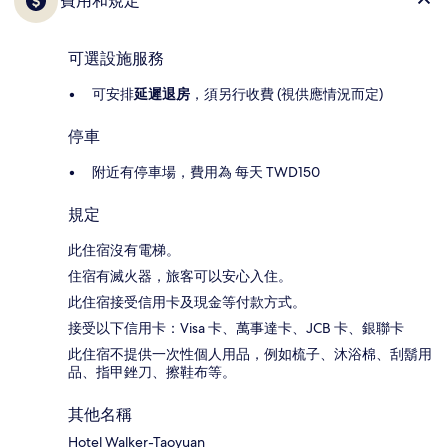
費用和規定
可選設施服務
可安排
延遲退房
，須另行收費 (視供應情況而定)
停車
附近有停車場，費用為 每天 TWD150
規定
此住宿沒有電梯。
住宿有滅火器，旅客可以安心入住。
此住宿接受信用卡及現金等付款方式。
接受以下信用卡：Visa 卡、萬事達卡、JCB 卡、銀聯卡
此住宿不提供一次性個人用品，例如梳子、沐浴棉、刮鬍用
品、指甲銼刀、擦鞋布等。
其他名稱
Hotel Walker-Taoyuan