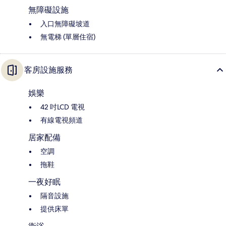
無障礙設施
入口無障礙坡道
無電梯 (單層住宿)
客房設施服務
娛樂
42 吋LCD 電視
有線電視頻道
居家配備
空調
拖鞋
一夜好眠
隔音設施
提供床單