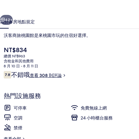
館
一個
下一個
的
42+
簡介
客房
地點
規定
相
沃客商旅桃園館是來桃園市玩的住宿好選擇。
片
集
目
NT$834
前
總價 NT$963
的
含稅金和其他費用
價
8 月 10 日 - 8 月 11 日
格
評
不錯哦
7.8
查看 308 則評論
是
7.8 分，滿分 10 分，
論
NT$834
商務雙床房, 有窗戶 | 浴室 | 淋浴設
熱門設施服務
可停車
免費無線上網
空調
24 小時櫃台服務
禁煙