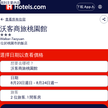
跳到主要內容
下載 App
查看所有住宿
沃客商旅桃園館
3.0
Walker-Taoyuan
星
位於桃園市的飯店
級
住
選擇日期以查看價格
宿
想要去哪裡？
日期
旅客