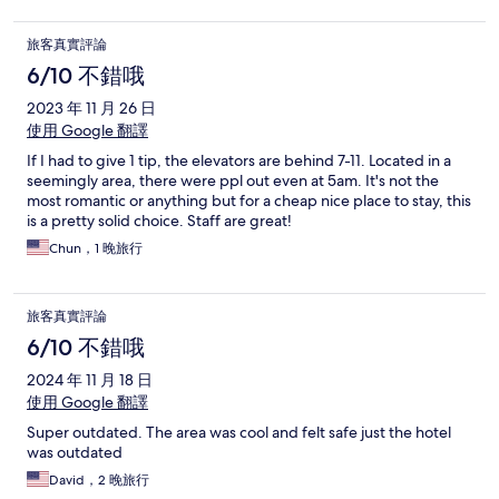
旅客真實評論
6/10 不錯哦
2023 年 11 月 26 日
使用 Google 翻譯
If I had to give 1 tip, the elevators are behind 7-11. Located in a
seemingly area, there were ppl out even at 5am. It's not the
most romantic or anything but for a cheap nice place to stay, this
is a pretty solid choice. Staff are great!
Chun，1 晚旅行
旅客真實評論
6/10 不錯哦
2024 年 11 月 18 日
使用 Google 翻譯
Super outdated. The area was cool and felt safe just the hotel
was outdated
David，2 晚旅行