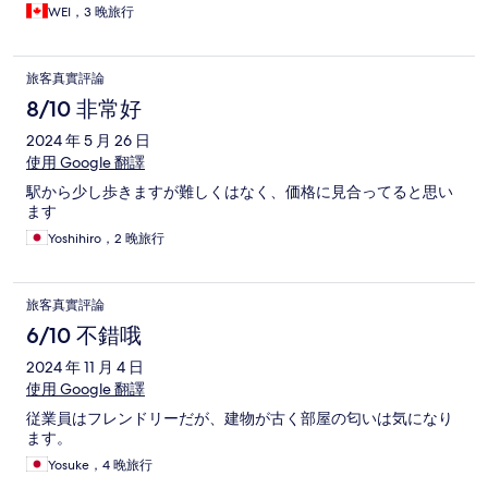
WEI，3 晚旅行
旅客真實評論
8/10 非常好
2024 年 5 月 26 日
使用 Google 翻譯
駅から少し歩きますが難しくはなく、価格に見合ってると思い
ます
Yoshihiro，2 晚旅行
旅客真實評論
6/10 不錯哦
2024 年 11 月 4 日
使用 Google 翻譯
従業員はフレンドリーだが、建物が古く部屋の匂いは気になり
ます。
Yosuke，4 晚旅行