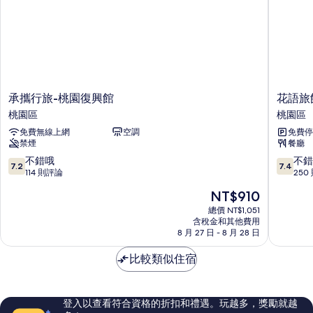
的
相
詳
情
片
承
花
承攜行旅-桃園復興館
花語旅
攜
語
桃園區
桃園區
行
旅
免費無線上網
空調
免費停
旅-
館
禁煙
餐廳
桃
桃
園
園
7.2
7.4
不錯哦
不錯
7.2
7.4
復
區
分，
分，
114 則評論
250
興
滿
滿
現
NT$910
館
分
分
在
桃
10
10
總價 NT$1,051
價
園
含稅金和其他費用
分，
分，
格
8 月 27 日 - 8 月 28 日
區
不
不
為
錯
錯
NT$910
比較類似住宿
哦，
哦，
114
250
則
則
評
評
登入以查看符合資格的折扣和禮遇。玩越多，獎勵就越
論
論