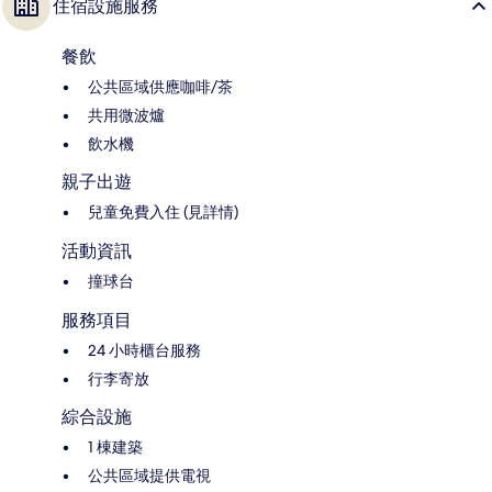
住宿設施服務
餐飲
公共區域供應咖啡/茶
共用微波爐
飲水機
親子出遊
兒童免費入住 (見詳情)
活動資訊
撞球台
服務項目
24 小時櫃台服務
行李寄放
綜合設施
1 棟建築
公共區域提供電視