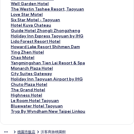
t
k
u
u
W
Well Garden Hotel
h
e
r
l
e
T
The Westin Tashee Resort, Taoyuan
y
r
P
l
l
h
L
Love Star Motel
R
H
o
o
l
e
o
S
Six Star Motel - Taoyuan
e
o
i
n
G
W
v
i
H
Hotel Kuva Chateau
s
t
n
P
a
e
e
x
o
G
Guide Hotel Zhongli Zhongzheng
i
e
t
o
r
s
S
S
t
u
H
Holiday Inn Express Taoyuan by IHG
d
l
s
s
d
t
t
t
e
i
o
L
Lido Forest Resort Hotel
e
S
b
h
e
i
a
a
l
d
l
i
H
Howard Lake Resort Shihmen Dam
n
a
y
t
n
n
r
r
K
e
i
d
o
Y
Ying Zhen Hotel
c
n
S
e
H
T
M
M
u
H
d
o
w
i
C
Chao Motel
e
c
h
l
o
a
o
o
v
o
a
F
a
n
h
Y
Yangmingshan Tien Lai Resort & Spa
的
h
e
L
t
s
t
t
a
t
y
o
r
g
a
a
M
Monarch Plaza Hotel
連
o
r
i
e
h
e
e
C
e
I
r
d
Z
o
n
o
C
City Suites Gateway
結
n
a
n
l
e
l
l
h
l
n
e
L
h
M
g
n
i
H
Holiday Inn Taoyuan Airport by IHG
g
t
k
的
e
的
-
a
Z
n
s
a
e
o
m
a
t
o
C
Chuto Plaza Hotel
的
o
o
連
R
連
T
t
h
E
t
k
n
t
i
r
y
l
h
T
The Grand Hotel
連
n
u
結
e
結
a
e
o
x
R
e
H
e
n
c
S
i
u
h
H
Highness Hotel
結
T
的
s
o
a
n
p
e
R
o
l
g
h
u
d
t
e
i
L
Le Room Hotel Taoyuan
a
連
o
y
u
g
r
s
e
t
的
s
P
i
a
o
G
g
e
B
Bluewater Hotel Taoyuan
i
結
r
u
的
l
e
o
s
e
連
h
l
t
y
P
r
h
R
l
T
Tryp By Wyndham New Taipei Linkou
p
t
a
連
i
s
r
o
l
結
a
a
e
I
l
a
n
o
u
r
e
,
n
結
Z
s
t
r
的
n
z
s
n
a
n
e
o
e
y
i
T
的
h
T
H
t
連
T
a
G
n
z
d
s
m
w
p
桃園市飯店
沃客商旅桃園館
B
a
連
o
a
o
S
結
i
H
a
T
a
H
s
H
a
B