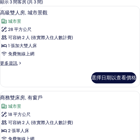
的
顯示 3 間客房 (共 3 間)
客
高級雙人房, 城市景觀 | 書桌、隔音
顯
8
高級雙人房, 城市景觀
房
示
篩
城市景
高
選
28 平方公尺
級
條
可容納 2 人 (依實際入住人數計費)
雙
件
1 張加大雙人床
人
免費無線上網
房,
更
更多資訊
城
多
市
高
選擇日期以查看價格
級
景
雙
觀
人
商務雙床房, 有窗戶 | 書桌、隔音、免
顯
5
房,
商務雙床房, 有窗戶
的
示
城
所
城市景
市
商
景
有
18 平方公尺
務
觀
相
可容納 2 人 (依實際入住人數計費)
的
雙
詳
片
2 張單人床
床
情
免費無線上網