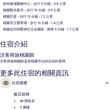
統領廣場購物中心
- 步行 9 分鐘
- 0.8 公里
桃園觀光夜市
- 步行 10 分鐘
- 0.9 公里
桃園巨蛋
- 步行 13 分鐘
- 1.2 公里
桃園市立體育場
- 步行 16 分鐘
- 1.4 公里
桃園忠烈祠暨神社文化園區
- 開車 5 分鐘
- 1.7 公里
住宿介紹
沃客商旅桃園館
沃客商旅桃園館是來桃園市玩的住宿好選擇。
更多此住宿的相關資訊
住宿摘要
飯店規模
48 間客房
11 層樓