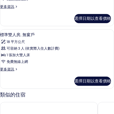
房,
更
更多資訊
有
多
窗
商
選擇日期以查看價格
務
戶
雙
的
床
標準雙人房, 無窗戶 | 書桌、隔音、免
顯
26
房,
標準雙人房, 無窗戶
所
示
有
有
18 平方公尺
窗
標
戶
相
可容納 3 人 (依實際入住人數計費)
準
的
片
1 張加大雙人床
詳
雙
情
免費無線上網
人
更
更多資訊
房,
多
無
標
選擇日期以查看價格
準
窗
雙
戶
人
類似的住宿
房,
的
無
承攜行旅-桃園復興館
花語旅館
所
窗
戶
有