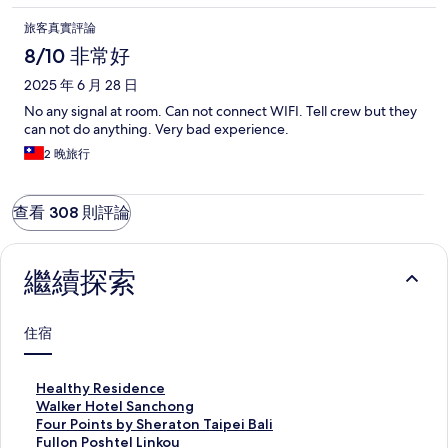
旅客真實評論
8/10 非常好
2025 年 6 月 28 日
No any signal at room. Can not connect WIFI. Tell crew but they
can not do anything. Very bad experience.
2 晚旅行
查看 308 則評論
繼續探索
住宿
H
Healthy Residence
e
W
Walker Hotel Sanchong
a
a
F
Four Points by Sheraton Taipei Bali
l
l
o
F
Fullon Poshtel Linkou