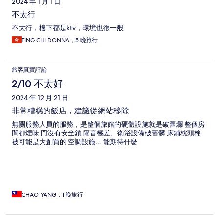
2024 年 1 月 1 日
不太行
不太行，樓下都是ktv，環境也很一般
TING CHI DONNA，5 晚旅行
旅客真實評論
2/10 不太好
2024 年 12 月 21 日
非常糟糕的飯店，建議從網站移除
無關服務人員的服務，是整個旅館的硬體設施就是破舊爛 整個房
間都煙味 門沒有安全鎖 隔音極差、衛浴設備破舊髒 床鋪枕頭棉
被可能是大創買的 空調設施….能期待什麼
CHAO-YANG，1 晚旅行