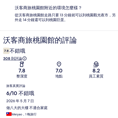
沃客商旅桃園館附近的環境怎麼樣？
從沃客商旅桃園館走路只要 13 分鐘就可以到桃園觀光夜市，另
外走 14 分鐘還可以到桃園巨蛋。
沃客商旅桃園館的評論
評
論
不錯哦
7.8
308 則評論
7.8
7.0
8.2
整潔度
地點
員工素質
評
旅客真實評論
論
6/10 不錯哦
2026 年 5 月 7 日
做八大的大樓 不適合家庭
Meiyao，1 晚旅行