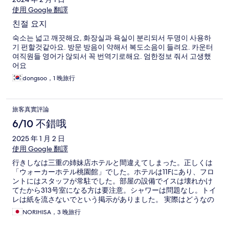
使用 Google 翻譯
친절 요지
숙소는 넓고 깨끗해요, 화장실과 욕실이 분리되서 두명이 사용하
기 펀할것같아요. 방문 방음이 약해서 복도소음이 들려요. 카운터
여직원들 영어가 않되서 꼭 번역기로해요. 엄한정보 줘서 고생했
어요
dongsoo，1 晚旅行
旅客真實評論
6/10 不錯哦
2025 年 1 月 2 日
使用 Google 翻譯
行きしなは三重の姉妹店ホテルと間違えてしまった。正しくは
「ウォーカーホテル桃園館」でした。ホテルは11Fにあり、フロ
ントにはスタッフが常駐でした。部屋の設備でイスは壊れかけ
てたから313号室になる方は要注意。シャワーは問題なし。トイ
レは紙を流さないでという掲示がありました。 実際はどうなの
かはわかりません。 こんなもんかなと思います。
NORIHISA，3 晚旅行