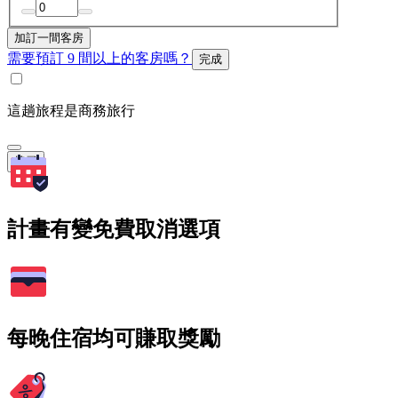
加訂一間客房
需要預訂 9 間以上的客房嗎？
完成
這趟旅程是商務旅行
搜尋
計畫有變免費取消選項
每晚住宿均可賺取獎勵