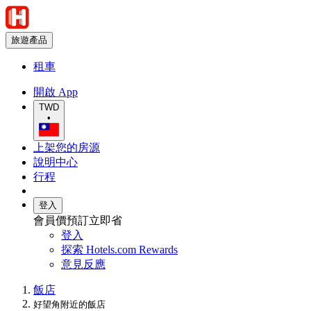
旅遊產品
租車
開啟 App
TWD
•
上架您的房源
說明中心
行程
登入
會員價預訂立即省
登入
探索 Hotels.com Rewards
意見反應
飯店
好望角附近的飯店