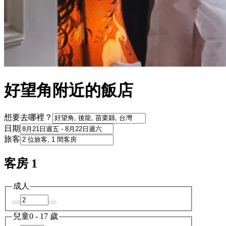
好望角附近的飯店
想要去哪裡？
日期
旅客
客房 1
成人
兒童
0 - 17 歲