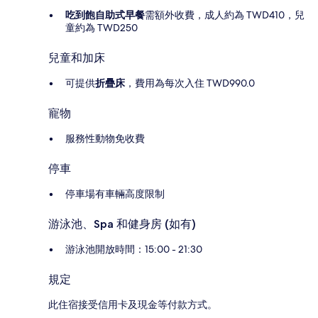
吃到飽自助式早餐
需額外收費，成人約為 TWD410，兒
童約為 TWD250
兒童和加床
可提供
折疊床
，費用為每次入住 TWD990.0
寵物
服務性動物免收費
停車
停車場有車輛高度限制
游泳池、Spa 和健身房 (如有)
游泳池開放時間：15:00 - 21:30
規定
此住宿接受信用卡及現金等付款方式。