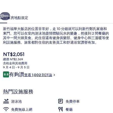
店
一個
下一個
的
99+
簡介
客房
地點
規定
相
新竹福華大飯店的位置非常好，走 10 分鐘就可以到新竹鄭氏家廟和
片
東門。您可以在室內游泳池盡情體驗玩水的樂趣，然後到 2 間餐廳的
其中一間大啖美食。此住宿還有健身俱樂部、健身中心和三溫暖等便
集
利設施服務。旅客都對住宿的友善員工和舒適浴室讚譽有加。
目
NT$2,051
前
總價 NT$2,369
的
含稅金和其他費用
價
9 月 4 日 - 9 月 5 日
每日付費供應吃到飽自助式早餐
格
評
有夠讚
8.8
查看 1,002 則評論
是
8.8 分，滿分 10 分，
論
NT$2,051
熱門設施服務
游泳池
免費停車
免費無線上網
餐廳