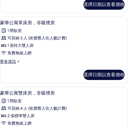
相
房,
經
有
選擇日期以查看價格
詳
典
片
1
情
相
單
張
人
片
豪華公寓單床房，非吸煙房 | 客房內
顯
13
房,
標
豪華公寓單床房，非吸煙房
示
1
準
1 間臥室
張
豪
雙
標
可容納 3 人 (依實際入住人數計費)
華
準
人
1 張特大雙人床
雙
公
床
人
免費無線上網
寓
床
的
更
更多資訊
的
單
多
所
詳
床
豪
情
有
選擇日期以查看價格
華
房，
相
公
非
寓
片
豪華公寓雙床房，非吸煙房 | 客房內
顯
12
單
豪華公寓雙床房，非吸煙房
吸
示
床
煙
1 間臥室
房，
豪
非
房
可容納 4 人 (依實際入住人數計費)
華
吸
的
2 張標準雙人床
煙
公
房
所
免費無線上網
寓
的