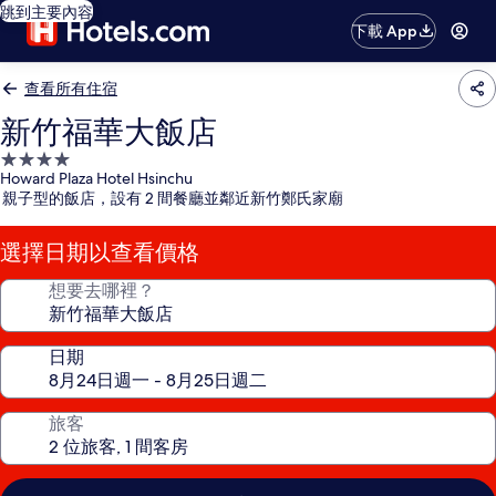
跳到主要內容
下載 App
查看所有住宿
新竹福華大飯店
4.0
Howard Plaza Hotel Hsinchu
星
親子型的飯店，設有 2 間餐廳並鄰近新竹鄭氏家廟
級
住
選擇日期以查看價格
宿
想要去哪裡？
日期
旅客