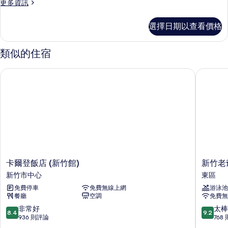
片
更
更多資訊
寓
多
雙
豪
選擇日期以查看價格
華
床
公
房
寓
類似的住宿
雙
的
床
卡爾登飯店 (新竹館)
新竹老爺
所
房
的
有
詳
相
情
片
卡
新
卡爾登飯店 (新竹館)
新竹老
爾
竹
新竹市中心
東區
登
老
免費停車
免費無線上網
游泳池
飯
爺
餐廳
空調
免費無
店
酒
(新
店
8.4
9.2
非常好
太棒
8.4
9.2
竹
東
分，
分，
936 則評論
768
館)
區
滿
滿