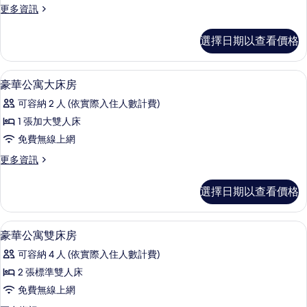
有
更
更多資訊
詳
雙
多
相
情
床
豪
選擇日期以查看價格
片
華
房，
公
非
寓
客房內保險箱、書桌、筆電工作空間、
顯
4
雙
豪華公寓大床房
吸
示
床
煙
可容納 2 人 (依實際入住人數計費)
房，
豪
非
房
1 張加大雙人床
華
吸
的
免費無線上網
煙
公
房
所
更
更多資訊
寓
的
多
有
詳
大
豪
選擇日期以查看價格
相
情
華
床
公
片
房
寓
客房內保險箱、書桌、筆電工作空間、
顯
13
大
豪華公寓雙床房
的
示
床
所
可容納 4 人 (依實際入住人數計費)
房
豪
的
有
2 張標準雙人床
華
詳
相
免費無線上網
情
公