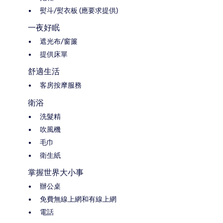
熨斗/熨衣板 (應要求提供)
一夜好眠
遮光布/窗簾
提供床單
舒適生活
客房按摩服務
衛浴
洗髮精
吹風機
毛巾
衛生紙
掌握世界大小事
辦公桌
免費無線上網和有線上網
電話