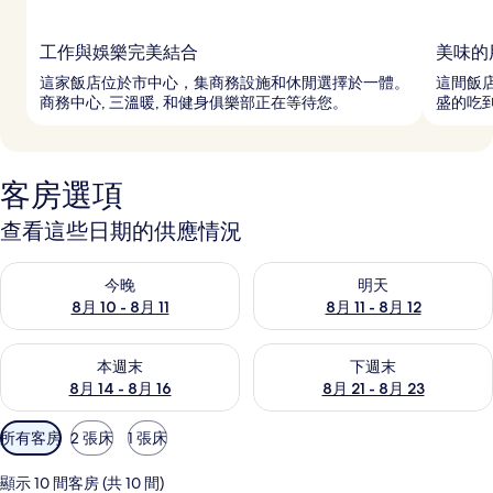
工作與娛樂完美結合
美味的
這家飯店位於市中心，集商務設施和休閒選擇於一體。
這間飯店
商務中心, 三溫暖, 和健身俱樂部正在等待您。
盛的吃
客房選項
查看這些日期的供應情況
查看今晚 (8月 10 - 8月 11) 的供應情況
查看明天 (8月 11 - 8月 12) 
今晚
明天
8月 10 - 8月 11
8月 11 - 8月 12
查看本週末 (8月 14 - 8月 16) 的供應情況
查看下週末 (8月 21 - 8月 23
本週末
下週末
8月 14 - 8月 16
8月 21 - 8月 23
可
所有客房
2 張床
1 張床
用
的
顯示 10 間客房 (共 10 間)