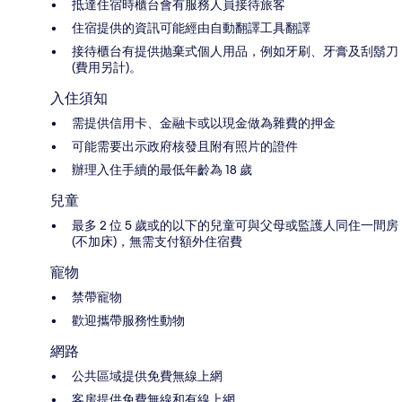
抵達住宿時櫃台會有服務人員接待旅客
住宿提供的資訊可能經由自動翻譯工具翻譯
接待櫃台有提供抛棄式個人用品，例如牙刷、牙膏及刮鬍刀
(費用另計)。
入住須知
需提供信用卡、金融卡或以現金做為雜費的押金
可能需要出示政府核發且附有照片的證件
辦理入住手續的最低年齡為 18 歲
兒童
最多 2 位 5 歲或的以下的兒童可與父母或監護人同住一間房
(不加床)，無需支付額外住宿費
寵物
禁帶寵物
歡迎攜帶服務性動物
網路
公共區域提供免費無線上網
客房提供免費無線和有線上網