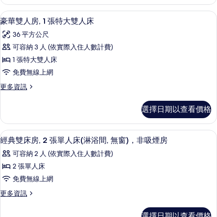
單
特
人
客房內保險箱、書桌、筆電工作空間、
顯
8
房,
大
豪華雙人房, 1 張特大雙人床
示
1
雙
36 平方公尺
張
豪
人
特
可容納 3 人 (依實際入住人數計費)
華
大
床
1 張特大雙人床
雙
雙
的
人
免費無線上網
人
床
所
更
更多資訊
的
房,
多
有
詳
1
豪
情
相
選擇日期以查看價格
華
張
片
雙
特
人
經典雙床房, 2 張單人床(淋浴間, 無
顯
5
房,
大
經典雙床房, 2 張單人床(淋浴間, 無窗)，非吸煙房
示
1
雙
可容納 2 人 (依實際入住人數計費)
張
經
人
特
2 張單人床
典
大
床
免費無線上網
雙
雙
的
人
更
更多資訊
床
床
多
所
的
房,
經
有
選擇日期以查看價格
詳