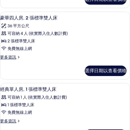
典
2
情
相
雙
張
床
片
豪華四人房, 2 張標準雙人床 | 客房
顯
8
房,
單
豪華四人房, 2 張標準雙人床
示
2
人
36 平方公尺
張
豪
床
單
可容納 4 人 (依實際入住人數計費)
華
人
(淋
2 張標準雙人床
床
四
浴
(淋
免費無線上網
人
浴
間,
更
更多資訊
間,
房,
多
無
無
2
豪
窗)，
窗)，
選擇日期以查看價格
華
張
非
非
四
吸
標
人
煙
吸
客房內保險箱、書桌、筆電工作空間、
顯
5
房,
準
經典單人房, 1 張標準雙人床
房
煙
示
2
的
雙
可容納 1 人 (依實際入住人數計費)
張
房
詳
經
人
標
1 張標準雙人床
情
的
典
準
床
免費無線上網
雙
所
單
的
人
更
更多資訊
有
人
床
多
所
的