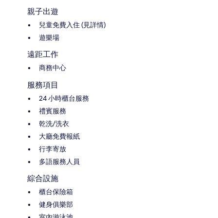
親子出遊
兒童免費入住 (見詳情)
遊樂場
遠距工作
商務中心
服務項目
24 小時櫃台服務
禮賓服務
乾洗/洗衣
大廳免費報紙
行李寄放
多語服務人員
綜合設施
櫃台保險箱
健身俱樂部
室內游泳池