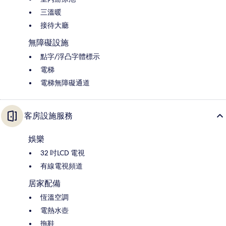
三溫暖
接待大廳
無障礙設施
點字/浮凸字體標示
電梯
電梯無障礙通道
客房設施服務
娛樂
32 吋LCD 電視
有線電視頻道
居家配備
恆溫空調
電熱水壺
拖鞋