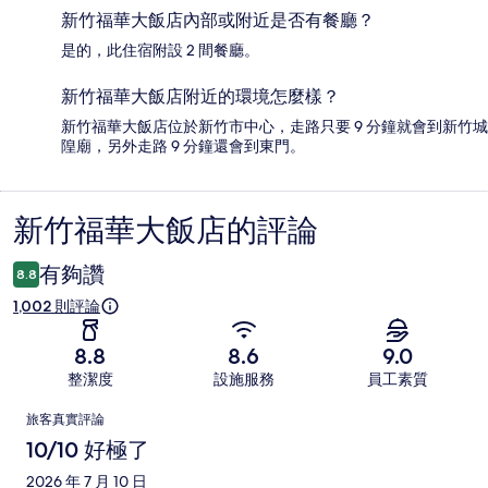
新竹福華大飯店內部或附近是否有餐廳？
是的，此住宿附設 2 間餐廳。
新竹福華大飯店附近的環境怎麼樣？
新竹福華大飯店位於新竹市中心，走路只要 9 分鐘就會到新竹城
隍廟，另外走路 9 分鐘還會到東門。
新竹福華大飯店的評論
評
論
有夠讚
8.8
1,002 則評論
8.8
8.6
9.0
整潔度
設施服務
員工素質
評
旅客真實評論
論
10/10 好極了
2026 年 7 月 10 日