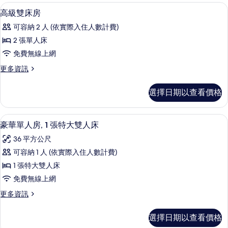
客
客房內保險箱、書桌、筆電工作空間、
顯
2
高級雙床房
房
示
篩
可容納 2 人 (依實際入住人數計費)
高
選
2 張單人床
級
條
免費無線上網
雙
件
更
更多資訊
床
多
房
高
選擇日期以查看價格
級
的
雙
所
床
客房內保險箱、書桌、筆電工作空間、
顯
9
房
豪華單人房, 1 張特大雙人床
有
示
的
相
36 平方公尺
詳
豪
情
片
可容納 1 人 (依實際入住人數計費)
華
1 張特大雙人床
單
免費無線上網
人
更
更多資訊
房,
多
1
豪
選擇日期以查看價格
華
張