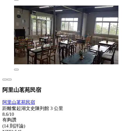
阿里山茗苑民宿
阿里山茗苑民宿
距離奮起湖文史陳列館 3 公里
8.6/10
有夠讚
(14 則評論)