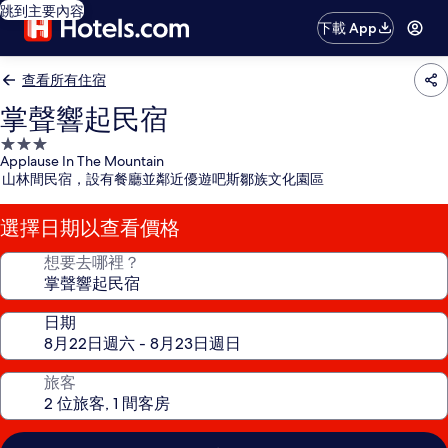
跳到主要內容
下載 App
查看所有住宿
掌聲響起民宿
3.0
Applause In The Mountain
星
山林間民宿，設有餐廳並鄰近優遊吧斯鄒族文化園區
級
住
選擇日期以查看價格
宿
想要去哪裡？
日期
旅客