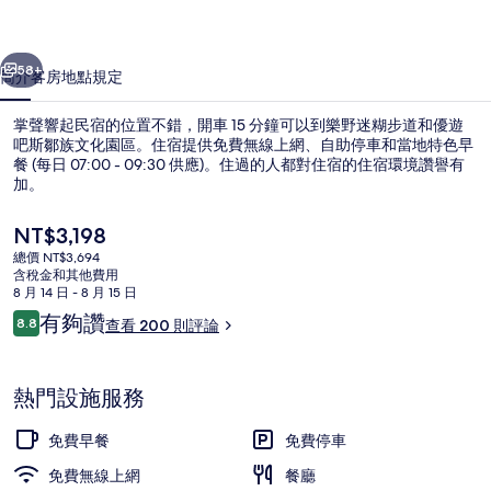
的
一個
下一個
相
58+
簡介
客房
地點
規定
片
掌聲響起民宿的位置不錯，開車 15 分鐘可以到樂野迷糊步道和優遊
集
吧斯鄒族文化園區。住宿提供免費無線上網、自助停車和當地特色早
餐 (每日 07:00 - 09:30 供應)。住過的人都對住宿的住宿環境讚譽有
加。
目
NT$3,198
前
總價 NT$3,694
的
含稅金和其他費用
價
8 月 14 日 - 8 月 15 日
外觀
格
評
有夠讚
8.8
查看 200 則評論
是
8.8 分，滿分 10 分，
論
NT$3,198
熱門設施服務
免費早餐
免費停車
免費無線上網
餐廳