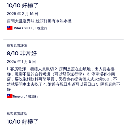
10/10 好極了
2025 年 2 月 16 日
房間大且沒異味,枕頭好睡有冷熱水機
HSIAO SHIH，1 晚旅行
旅客真實評論
8/10 非常好
2026 年 1 月 5 日
1. 客房乾淨，櫃檯人員親切 2. 房間是蓋在山坡地，出入要走樓
梯，腿腳不便的自行考慮（可以幫你送行李） 3. 停車場有小商
店，要吃泡麵飲料可簡單買，民宿也有提供個人式火鍋380，不
然就要開車出去吃了 4. 附近有觀日步道可以看日出 5. 隔音真的不
好
Tingyu，1 晚旅行
旅客真實評論
10/10 好極了