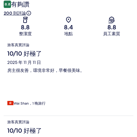
論
有夠讚
8.8
200 則評論
8.8
8.4
8.8
整潔度
地點
員工素質
評
旅客真實評論
論
10/10 好極了
2025 年 11 月 11 日
房主很友善，環境非常好，早餐很美味。
Wai Shan，1 晚旅行
旅客真實評論
10/10 好極了