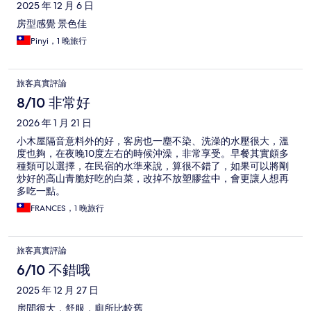
2025 年 12 月 6 日
房型感覺 景色佳
Pinyi，1 晚旅行
旅客真實評論
8/10 非常好
2026 年 1 月 21 日
小木屋隔音意料外的好，客房也一塵不染、洗澡的水壓很大，溫
度也夠，在夜晚10度左右的時候沖澡，非常享受。早餐其實頗多
種類可以選擇，在民宿的水準來說，算很不錯了，如果可以將剛
炒好的高山青脆好吃的白菜，改掉不放塑膠盆中，會更讓人想再
多吃一點。
FRANCES，1 晚旅行
旅客真實評論
6/10 不錯哦
2025 年 12 月 27 日
房間很大，舒服，廁所比較舊