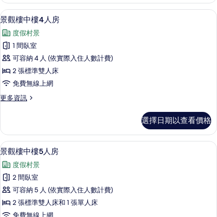
2~4
人
遮光布/窗簾、免費無線上網、床單
顯
6
的
景觀樓中樓4人房
示
詳
度假村景
情
景
1 間臥室
觀
可容納 4 人 (依實際入住人數計費)
樓
2 張標準雙人床
中
免費無線上網
樓
更
更多資訊
4
多
人
景
選擇日期以查看價格
觀
房
樓
的
中
遮光布/窗簾、免費無線上網、床單
顯
6
樓
所
景觀樓中樓5人房
示
4
有
度假村景
人
景
相
房
2 間臥室
觀
的
片
可容納 5 人 (依實際入住人數計費)
詳
樓
情
2 張標準雙人床和 1 張單人床
中
免費無線上網