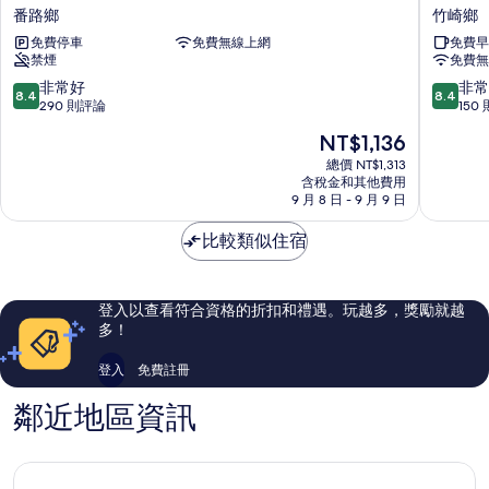
里
起
番路鄉
竹崎鄉
山
湖
免費停車
免費無線上網
免費早
初
大
禁煙
免費無
日
飯
民
店
8.4
8.4
非常好
非常
8.4
8.4
宿
竹
分，
分，
290 則評論
150
番
崎
滿
滿
現
NT$1,136
路
鄉
分
分
在
鄉
10
10
總價 NT$1,313
價
含稅金和其他費用
分，
分，
格
9 月 8 日 - 9 月 9 日
非
非
為
常
常
NT$1,136
比較類似住宿
好，
好，
290
150
則
則
評
評
登入以查看符合資格的折扣和禮遇。玩越多，獎勵就越
論
論
多！
登入
免費註冊
鄰近地區資訊