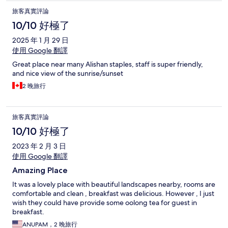
旅客真實評論
10/10 好極了
2025 年 1 月 29 日
使用 Google 翻譯
Great place near many Alishan staples, staff is super friendly,
and nice view of the sunrise/sunset
2 晚旅行
旅客真實評論
10/10 好極了
2023 年 2 月 3 日
使用 Google 翻譯
Amazing Place
It was a lovely place with beautiful landscapes nearby, rooms are
comfortable and clean , breakfast was delicious. However , I just
wish they could have provide some oolong tea for guest in
breakfast.
ANUPAM，2 晚旅行