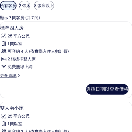
可
所有客房
2 張床
3 張床以上
用
的
顯示 7 間客房 (共 7 間)
客
標準四人房 | 遮光布/窗簾、免費無線
顯
4
標準四人房
房
示
篩
25 平方公尺
標
選
1 間臥室
準
條
可容納 4 人 (依實際入住人數計費)
四
件
2 張標準雙人床
人
免費無線上網
房
更
更多資訊
的
多
所
標
選擇日期以查看價格
準
有
四
相
人
雙人兩小床 | 起居區 | 22-吋 LCD 
顯
12
房
雙人兩小床
片
示
的
25 平方公尺
詳
雙
情
1 間臥室
人
可容納 2 人 (依實際入住人數計費)