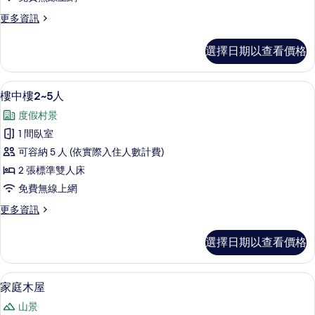
樓
更
更多資訊
5
多
人
景
選擇日期以查看價格
觀
房
樓
的
中
樓中樓2~5人 | 遮光布/窗簾、免費無
顯
19
樓
所
樓中樓2~5人
示
5
有
度假村景
人
樓
相
房
1 間臥室
中
的
片
可容納 5 人 (依實際入住人數計費)
詳
樓
情
2 張標準雙人床
2~5
免費無線上網
人
更
更多資訊
的
多
所
樓
選擇日期以查看價格
中
有
樓
相
2~5
家庭木屋 | 遮光布/窗簾、免費無線上
顯
6
人
片
家庭木屋
示
的
山景
詳