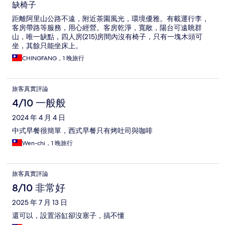
缺椅子
距離阿里山公路不遠，附近茶園風光，環境優雅。有載運行李，
客房帶路等服務，用心經營。客房乾淨，寬敞，陽台可遠眺群
山，唯一缺點，四人房(215)房間內沒有椅子，只有一塊木頭可
坐，其餘只能坐床上。
CHINGFANG，1 晚旅行
旅客真實評論
4/10 一般般
2024 年 4 月 4 日
中式早餐很簡單，西式早餐只有烤吐司與咖啡
Wen-chi，1 晚旅行
旅客真實評論
8/10 非常好
2025 年 7 月 13 日
還可以，設置浴缸卻沒塞子，搞不懂