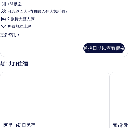
家
情
1 間臥室
庭
可容納 4 人 (依實際入住人數計費)
木
2 張特大雙人床
屋
免費無線上網
的
更
更多資訊
所
多
有
家
選擇日期以查看價格
庭
相
木
片
屋
類似的住宿
的
詳
阿里山初日民宿
奮起湖大
情
阿
奮
阿里山初日民宿
奮起湖