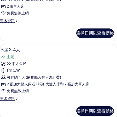
兩
2 張單人床
小
免費無線上網
床
更
更多資訊
的
多
所
雙
選擇日期以查看價格
人
有
兩
相
小
木屋2~4人 | 遮光布/窗簾、免費無線
顯
9
床
木屋2~4人
片
示
的
山景
詳
木
情
22 平方公尺
屋
1 間臥室
2~4
可容納 4 人 (依實際入住人數計費)
人
2 張加大雙人床或 1 張加大雙人床和 2 張加大單人床
的
免費無線上網
所
更
更多資訊
有
多
相
木
選擇日期以查看價格
屋
片