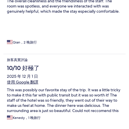
The overall cleanliness and the friendliness of the staff. The
room was spotless, and everyone we interacted with was
genuinely helpful, which made the stay especially comfortable.
Qian，2 晚旅行
旅客真實評論
10/10 好極了
2025 年 12 月 1 日
使用 Google 翻譯
This was possibly our favorite stay of the trip. It was a little tricky
to make it this far with public transit but it was so worth it! The
staff of the hotel was so friendly, they went out of their way to
make us feel at home. The dinner here was delicious. The
surrounding area is just so beautiful. Could not reccomend this
stay more.
Kenedy，1 晚旅行