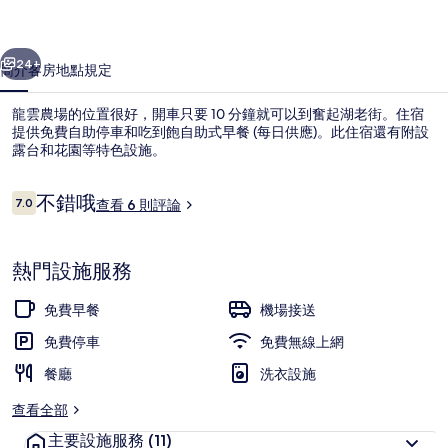
片
一個
下一個
集
24+
簡介
客房
地點
規定
龍雲農場的位置很好，開車只要 10 分鐘就可以到奮起湖老街。住宿
提供免費自助停車和吃到飽自助式早餐 (每日供應)。此住宿還有附設
露台和花園等特色設施。
評
不錯哦
7.0
查看 6 則評論
7.0 分，滿分 10 分，
論
熱門設施服務
供應早餐和晚餐
免費早餐
機場接送
免費停車
免費無線上網
餐廳
洗衣設施
查看全部
主要設施服務
(11)