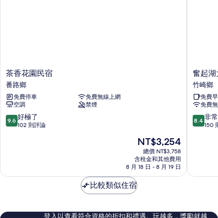
茶
奮
茶香花園民宿
奮起湖
香
起
番路鄉
竹崎鄉
花
湖
免費停車
免費無線上網
免費早
園
大
空調
禁煙
免費無
民
飯
宿
店
9.6
8.4
好極了
非常
9.6
8.4
番
竹
分，
分，
102 則評論
150
路
崎
滿
滿
現
NT$3,254
鄉
鄉
分
分
在
10
10
總價 NT$3,758
價
含稅金和其他費用
分，
分，
格
8 月 18 日 - 8 月 19 日
好
非
為
極
常
NT$3,254
比較類似住宿
了，
好，
102
150
則
則
評
評
登入以查看符合資格的折扣和禮遇。玩越多，獎勵就越