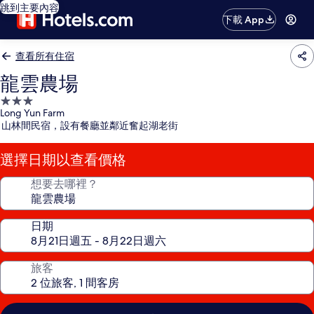
跳到主要內容
下載 App
查看所有住宿
龍雲農場
3.0
Long Yun Farm
星
山林間民宿，設有餐廳並鄰近奮起湖老街
級
住
選擇日期以查看價格
宿
想要去哪裡？
日期
旅客