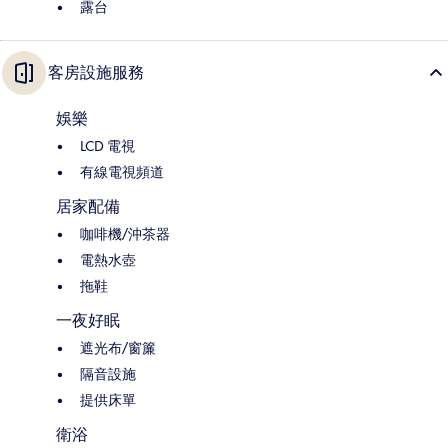
露台
客房設施服務
娛樂
LCD 電視
有線電視頻道
居家配備
咖啡機/沖茶器
電熱水壺
拖鞋
一夜好眠
遮光布/窗簾
隔音設施
提供床單
衛浴