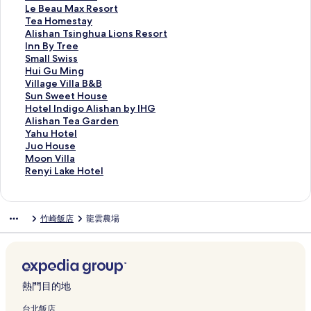
s
e
&
a
u
e
a
h
M
u
e
L
Le Beau Max Resort
h
s
B
H
n
2
n
i
o
Y
n
e
T
Tea Homestay
a
o
的
o
g
3
B
h
u
u
c
B
e
A
Alishan Tsinghua Lions Resort
n
r
連
t
B
5
&
u
n
a
h
e
a
l
I
Inn By Tree
S
t
結
e
&
的
B
S
t
n
i
a
H
i
n
S
Small Swiss
u
的
l
B
連
Y
t
a
H
h
u
o
s
n
m
H
Hui Gu Ming
n
連
的
的
結
u
r
i
o
u
M
m
h
B
a
u
V
Village Villa B&B
r
結
連
連
n
e
n
m
H
a
e
a
y
l
i
i
S
Sun Sweet House
i
結
結
m
e
O
e
o
x
s
n
T
l
G
l
u
H
Hotel Indigo Alishan by IHG
s
i
t
r
s
t
R
t
T
r
S
u
l
n
o
A
Alishan Tea Garden
e
n
H
i
t
e
e
a
s
e
w
M
a
S
t
l
Y
Yahu Hotel
的
g
o
e
a
l
s
y
i
e
i
i
g
w
e
i
a
J
Juo House
連
i
t
n
y
的
o
的
n
的
s
n
e
e
l
s
h
u
M
Moon Villa
結
A
e
t
的
連
r
連
g
連
s
g
V
e
I
h
u
o
o
R
Renyi Lake Hotel
l
l
a
連
結
t
結
h
結
的
的
i
t
n
a
H
H
o
e
i
的
l
結
的
u
連
連
l
H
d
n
o
o
n
n
s
連
P
連
a
結
結
l
o
i
T
t
u
V
y
竹崎飯店
龍雲農場
c
結
e
結
L
a
u
g
e
e
s
i
i
e
a
i
B
s
o
a
l
e
l
L
n
r
o
&
e
A
G
的
的
l
a
e
l
n
B
的
l
a
連
連
a
k
r
I
s
的
連
i
r
結
結
的
e
y
n
R
連
結
s
d
連
H
熱門目的地
的
t
e
結
h
e
結
o
連
e
s
a
n
t
台北飯店