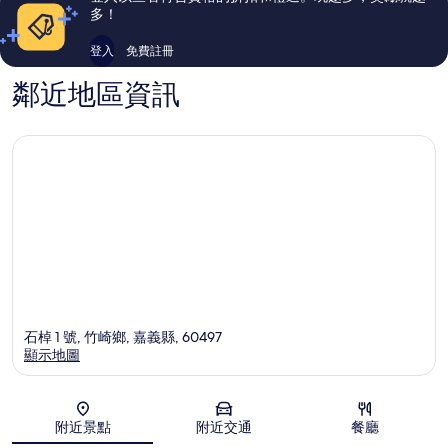
論
論
多！
登入
免費註冊
鄰近地區資訊
石棹 1 號, 竹崎鄉, 嘉義縣, 60497
顯示地圖
地圖
附近景點
附近交通
餐廳