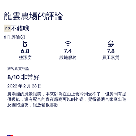
龍雲農場的評論
評
論
不錯哦
7.0
6 則評論
6.8
7.4
7.8
整潔度
設施服務
員工素質
評
旅客真實評論
論
8/10 非常好
2022 年 2 月 28 日
農場裡的風景很美，本來以為在山上會冷到受不了，但房間有提
供暖氣，還有配合的宵夜廠商可以叫外送，覺得很適合家庭出遊
及團體過夜，很放鬆很喜歡