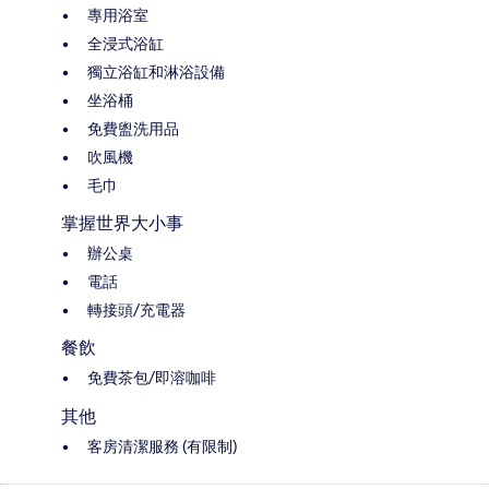
專用浴室
全浸式浴缸
獨立浴缸和淋浴設備
坐浴桶
免費盥洗用品
吹風機
毛巾
掌握世界大小事
辦公桌
電話
轉接頭/充電器
餐飲
免費茶包/即溶咖啡
其他
客房清潔服務 (有限制)