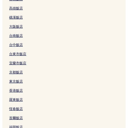
結
r
o
n
的
e
高雄飯店
n
r
b
連
l
a
t
y
結
的
礁溪飯店
t
的
I
連
i
連
H
結
大阪飯店
o
結
G
n
的
台南飯店
a
連
l
結
台中飯店
H
台東市飯店
o
t
宜蘭市飯店
e
l
京都飯店
的
連
東京飯店
結
香港飯店
羅東飯店
恆春飯店
首爾飯店
福岡飯店