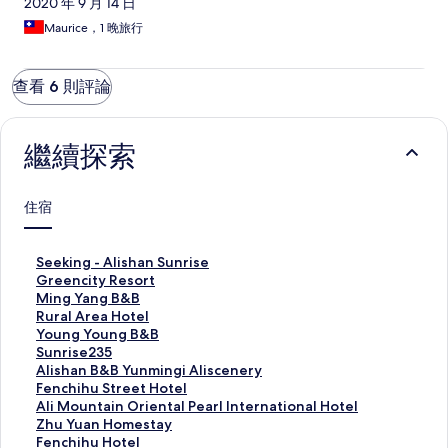
2020 年 9 月 14 日
Maurice，1 晚旅行
查看 6 則評論
繼續探索
住宿
S
Seeking - Alishan Sunrise
e
G
Greencity Resort
e
r
M
Ming Yang B&B
k
e
i
R
Rural Area Hotel
i
e
n
u
Y
Young Young B&B
n
n
g
r
o
S
Sunrise235
g
c
Y
a
u
u
A
Alishan B&B Yunmingi Aliscenery
-
i
a
l
n
n
l
F
Fenchihu Street Hotel
A
t
n
A
g
r
i
e
A
Ali Mountain Oriental Pearl International Hotel
l
y
g
r
Y
i
s
n
l
Z
Zhu Yuan Homestay
i
R
B
e
o
s
h
c
i
h
F
Fenchihu Hotel