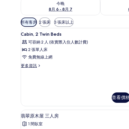
查看今晚 (8月 6 - 8月 7) 的供應情況
查看明天 (8月 
今晚
8月 6 - 8月 7
可
所有客房
2 張床
3 張床以上
用
遮光布/窗簾、免費無線上網
顯
的
5
Cabin, 2 Twin Beds
示
客
可容納 2 人 (依實際入住人數計費)
房
Cabin,
2 張單人床
篩
2
免費無線上網
選
Twin
條
Beds
更
更多資訊
件
多
的
Cabin,
所
2
Twin
有
Beds
相
的
查看價
詳
片
情
遮光布/窗簾、免費無線上網
顯
1
翡翠原木屋 三人房
示
1 間臥室
翡