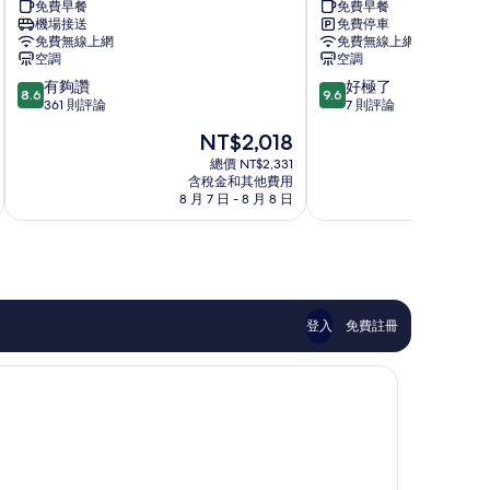
免費早餐
免費早餐
岸
宿
機場接送
免費停車
大
番
免費無線上網
免費無線上網
酒
路
空調
空調
店
鄉
8.6
9.6
有夠讚
好極了
番
8.6
9.6
分，
分，
361 則評論
7 則評論
路
滿
滿
鄉
現
NT$2,018
分
分
在
10
10
總價 NT$2,331
價
含稅金和其他費用
分，
分，
格
8 月 7 日 - 8 月 8 日
9
有
好
為
夠
極
NT$2,018
讚，
了，
361
7
則
則
評
評
論
論
登入
免費註冊