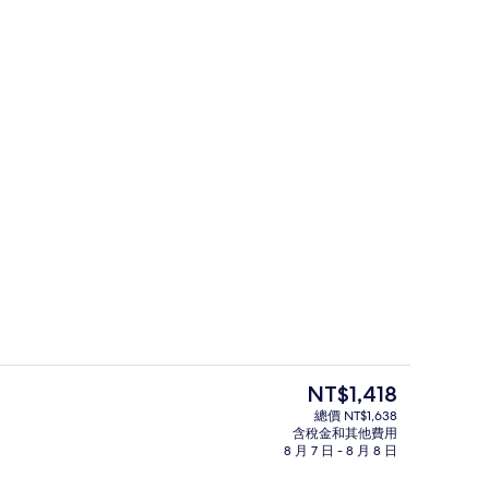
單人床 | 遮光布/窗簾、免費無線上網
淋浴設備、免費盥洗用品、吹風機、拖
目
NT$1,418
前
總價 NT$1,638
的
含稅金和其他費用
單人床 | 遮光布/窗簾、免費無線上網
小屋, 2 張單人床 | 遮光布/窗簾、免
價
8 月 7 日 - 8 月 8 日
格
是