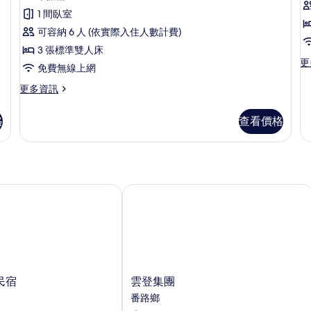
的
情
則
家
1 間臥室
詳
評
情
福
可容納 6 人 (依實際入住人數計費)
論)
原
3 張標準雙人床
更
更
木
免費無線上網
多
屋
合
更
更多資訊
家
多
六
歡
全
格
查看價格
人
原
家
木
福
房
屋
原
的
八
木
人
屋
所
房
六
宿
雲登集團
有
的
人
詳
相
房
情
的
片
詳
情
雲
民宿
雲登集團
登
番路鄉
集