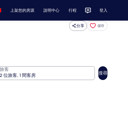
上架您的房源
說明中心
行程
登入
分享
儲存
旅客
搜尋