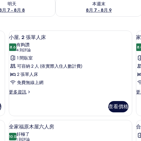
7 - 8月 8) 的供應情況
查看本週末 (8月 7 - 8月 9) 的供應情況
明天
本週末
8月 7 - 8月 8
8月 7 - 8月 9
小屋, 2 張單人床 | 遮光布/窗簾、免
顯
5
小屋, 2 張單人床
家
示
有夠讚
8.6
8.
8.6 分，滿分 10 分
小
(4
4 則評論
則
屋,
1 間臥室
評
2
可容納 2 人 (依實際入住人數計費)
論)
張
2 張單人床
單
免費無線上網
人
更
更
更多資訊
更
多
多
床
小
家
的
格
查看價格
屋,
庭
所
2
四
張
人
有
淋浴設備、免費盥洗用品、吹風機、拖
顯
1
單
房
全家福原木屋六人房
合
相
示
人
的
好極了
床
10.0
詳
片
10.0 分，滿分 10 分
全
(1
1 則評論