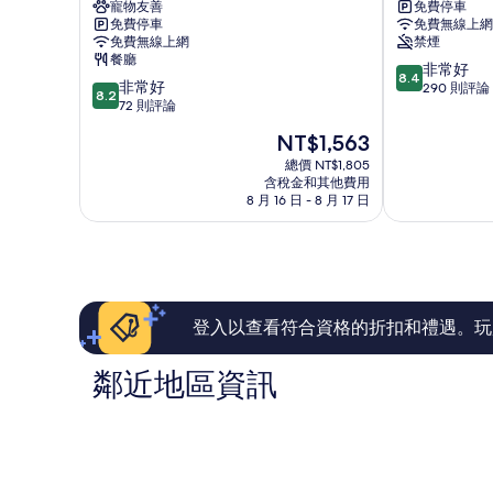
寵物友善
免費停車
里
初
免費停車
免費無線上網
山
日
免費無線上網
禁煙
月
民
餐廳
8.4
灣
宿
非常好
8.4
8.2
非常好
分，
Villa
番
290 則評論
8.2
分，
72 則評論
滿
中
路
滿
分
埔
鄉
現
NT$1,563
分
10
鄉
在
10
總價 NT$1,805
分，
價
含稅金和其他費用
分，
非
格
8 月 16 日 - 8 月 17 日
非
常
為
常
好，
NT$1,563
好，
290
72
則
則
評
評
論
論
登入以查看符合資格的折扣和禮遇。玩
鄰近地區資訊