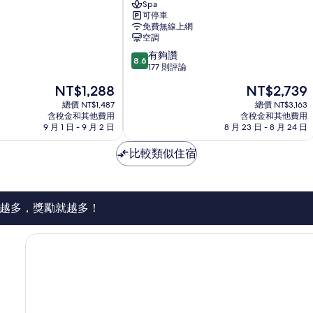
Spa
團
可停車
番
免費無線上網
路
空調
鄉
8.6
有夠讚
8.6
分，
177 則評論
滿
現
現
NT$1,288
NT$2,739
分
在
在
10
總價 NT$1,487
總價 NT$3,163
價
價
含稅金和其他費用
含稅金和其他費用
分，
格
格
9 月 1 日 - 9 月 2 日
8 月 23 日 - 8 月 24 日
有
為
為
夠
NT$1,288
NT$2,739
比較類似住宿
讚，
177
則
評
論
越多，獎勵就越多！