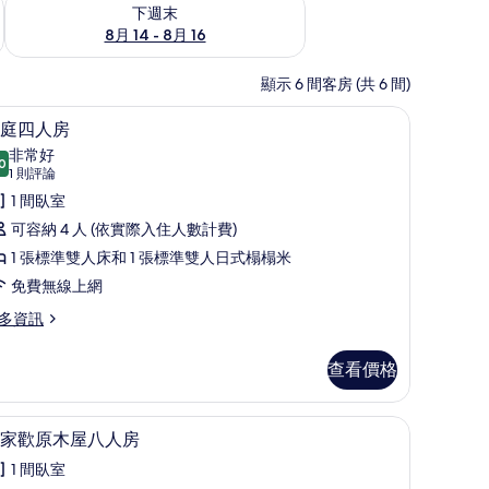
查看下週末 (8月 14 - 8月 16) 的供應情況
下週末
8月 14 - 8月 16
顯示 6 間客房 (共 6 間)
費無線上網
淋浴設備、免費盥洗用品、吹風機、拖鞋
顯
1
庭四人房
示
非常好
0
8.0 分，滿分 10 分
家
(1
1 則評論
則
庭
1 間臥室
評
四
可容納 4 人 (依實際入住人數計費)
論)
人
1 張標準雙人床和 1 張標準雙人日式榻榻米
房
免費無線上網
的
多資訊
所
查看價格
有
相
鞋
淋浴設備、免費盥洗用品、吹風機、拖鞋
顯
片
1
家歡原木屋八人房
示
1 間臥室
合