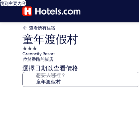
跳到主要內容
查看所有住宿
童年渡假村
3.0
Greencity Resort
星
位於番路的飯店
級
選擇日期以查看價格
住
想要去哪裡？
宿
童
年
渡
假
村