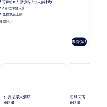
可容納 8 人 (依實際入住人數計費)
家
4 張標準雙人床
歡
免費無線上網
原
多資訊
木
屋
八
查看價格
人
房
的
所
仁義湖岸大酒店
初旭民宿
有
相
片
仁
初
仁義湖岸大酒店
初旭民宿
義
旭
番路鄉
番路鄉
湖
民