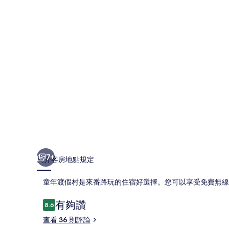
的
相
片
集
7+
簡介
客房
地點
規定
童年渡假村是來番路玩的住宿好選擇。您可以享受免費無線
評
有夠讚
8.6
8.6 分，滿分 10 分，
論
查看 36 則評論