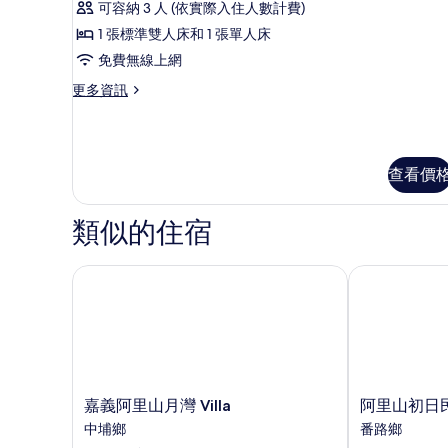
可容納 3 人 (依實際入住人數計費)
翠
1 張標準雙人床和 1 張單人床
原
免費無線上網
木
更
更多資訊
屋
多
三
翡
翠
人
原
查看價
房
木
屋
的
三
類似的住宿
所
人
房
有
的
嘉義阿里山月灣 Villa
阿里山初日民
相
詳
情
片
嘉
阿
嘉義阿里山月灣 Villa
阿里山初日
義
里
中埔鄉
番路鄉
阿
山