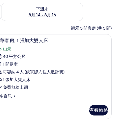
查看下週末 (8月 14 - 8月 16) 的供應情況
下週末
8月 14 - 8月 16
顯示 5 間客房 (共 5 間)
風機、拖鞋
淋浴/浴缸二合一、免費盥洗用品、吹風機、拖
顯
6
華客房, 1 張加大雙人床
示
山景
豪
40 平方公尺
華
1 間臥室
客
可容納 4 人 (依實際入住人數計費)
,
1 張加大雙人床
免費無線上網
張
多資訊
加
大
查看價格
雙
人
上網
床