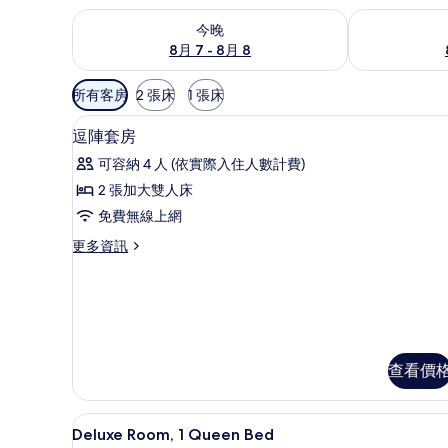
查看今晚 (8月 7 - 8月 8) 的供應情況
查看明天 (8月 
今晚
8月 7 - 8月 8
可
所有客房
2 張床
1 張床
用
書桌、遮光布/窗簾、隔音、免
顯
的
7
逗陣套房
示
客
可容納 4 人 (依實際入住人數計費)
房
逗
2 張加大雙人床
篩
陣
免費無線上網
選
套
條
更
更多資訊
房
件
多
的
逗
陣
所
套
有
房
的
相
查看價
詳
片
情
書桌、遮光布/窗簾、隔音、免
顯
6
Deluxe Room, 1 Queen Bed