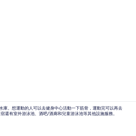
餐廳
曾文水庫。想運動的人可以去健身中心活動一下筋骨，運動完可以再去
理。此住宿還有室外游泳池、酒吧/酒廊和兒童游泳池等其他設施服務。
住宿景觀