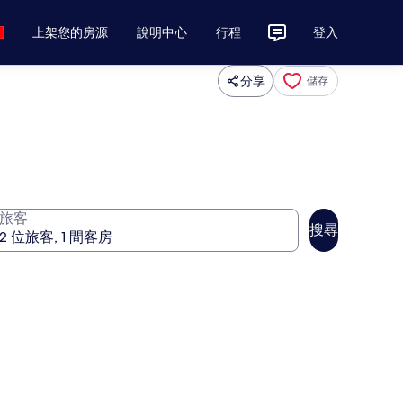
上架您的房源
說明中心
行程
登入
分享
儲存
旅客
搜尋