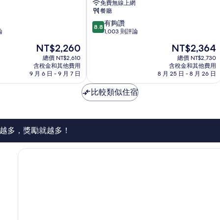
免費無線上網
門
餐廳
館
8.8
有夠讚
台
8.8
分，
論
1,003 則評論
南
滿
市
現
現
NT$2,260
NT$2,364
分
中
在
在
10
總價 NT$2,610
總價 NT$2,730
心
價
價
含稅金和其他費用
含稅金和其他費用
分，
格
格
9 月 6 日 - 9 月 7 日
8 月 25 日 - 8 月 26 日
有
為
為
夠
NT$2,260
NT$2,364
比較類似住宿
讚，
1,003
則
評
論
越多，獎勵就越多！