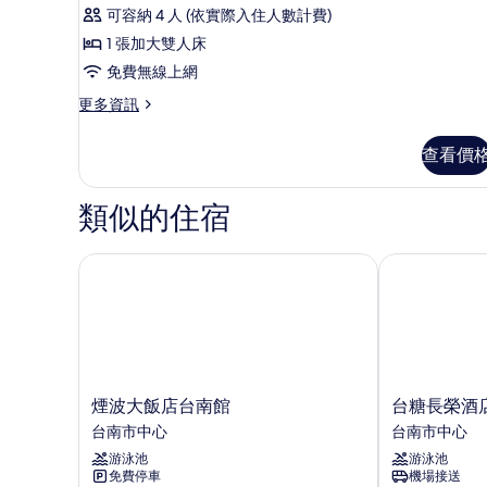
示
可容納 4 人 (依實際入住人數計費)
Deluxe
1 張加大雙人床
Room,
免費無線上網
1
Queen
更
更多資訊
多
Bed
Deluxe
的
查看價
Room,
所
1
Queen
類似的住宿
有
Bed
相
的
詳
煙波大飯店台南館
台糖長榮酒店 
片
情
煙
台
煙波大飯店台南館
台糖長榮酒店
波
糖
台南市中心
台南市中心
大
長
游泳池
游泳池
飯
榮
免費停車
機場接送
店
酒