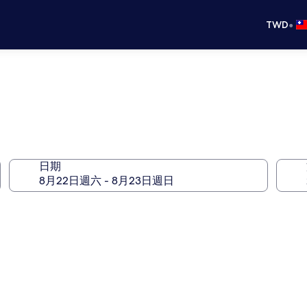
•
TWD
日期