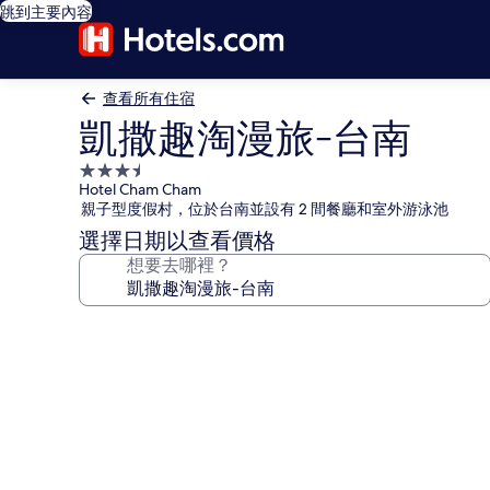
跳到主要內容
查看所有住宿
凱撒趣淘漫旅-台南
3.5
Hotel Cham Cham
星
親子型度假村，位於台南並設有 2 間餐廳和室外游泳池
級
選擇日期以查看價格
住
想要去哪裡？
宿
凱
撒
趣
淘
漫