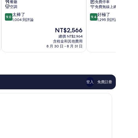
餐廳
免費停車
旅
格
空調
免費無線上網
台
里
9.0
9.4
太棒了
好極了
南
拉
9.0
9.4
分，
分，
1,004 則評論
1,295 則評論
市
台
滿
滿
中
南
現
NT$2,566
分
分
心
市
在
10
10
總價 NT$2,964
中
價
含稅金和其他費用
分，
分，
心
格
8 月 30 日 - 8 月 31 日
8 月
太
好
為
棒
極
NT$2,566
了，
了，
1,004
1,295
則
則
評
評
論
論
登入
免費註冊