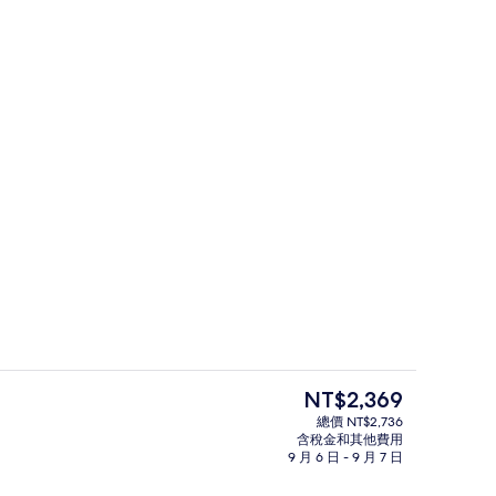
外觀
目
NT$2,369
前
總價 NT$2,736
的
含稅金和其他費用
餐廳
價
9 月 6 日 - 9 月 7 日
格
是