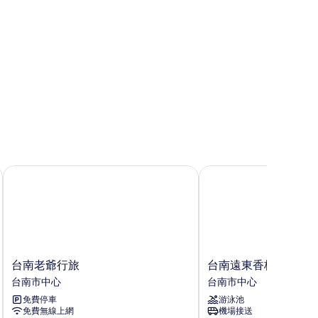
的
所
有
相
片
台南老爺行旅
台南遠東香格里拉
台
台
台南老爺行旅
台南遠東香格里拉
南
南
台南市中心
台南市中心
老
遠
免費停車
游泳池
爺
東
免費無線上網
機場接送
行
香