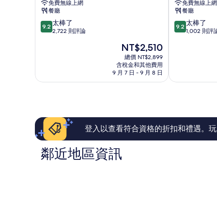
免費無線上網
免費無線上網
台
店
餐廳
餐廳
南
(台
9.2
9.2
太棒了
太棒了
館
南)
9.2
9.2
分，
分，
2,722 則評論
1,002 則評
台
台
滿
滿
南
南
現
NT$2,510
分
分
市
市
在
10
10
總價 NT$2,899
中
中
價
含稅金和其他費用
分，
分，
心
心
格
9 月 7 日 - 9 月 8 日
太
太
為
棒
棒
NT$2,510
了，
了，
2,722
1,002
則
則
評
評
論
論
登入以查看符合資格的折扣和禮遇。玩
鄰近地區資訊