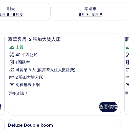
8 - 8月 9) 的供應情況
查看本週末 (8月 7 - 8月 9) 的供應情況
明天
本週末
8月 8 - 8月 9
8月 7 - 8月 9
費無線上網
淋浴/浴缸二合一、免費盥洗用品、吹
顯
6
豪華客房, 2 張加大雙人床
豪
示
山景
豪
40 平方公尺
華
1 間臥室
客
可容納 6 人 (依實際入住人數計費)
房,
房
2 張加大雙人床
2
1
免費無線上網
張
更
更
更多資訊
更
加
多
多
大
豪
豪
格
查看價格
華
華
雙
客
客
人
房,
房,
費無線上網
書桌、遮光布/窗簾、隔音、免費無線
顯
5
2
1
床
Deluxe Double Room