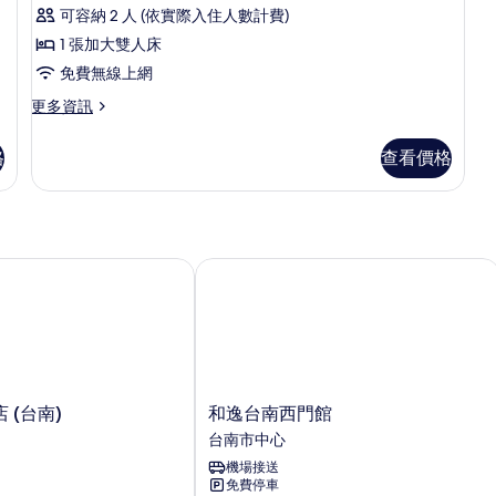
示
張
張
的
可容納 2 人 (依實際入住人數計費)
加
加
Deluxe
所
大
大
1 張加大雙人床
Double
雙
雙
有
免費無線上網
Room
人
人
相
床
床
的
更
更多資訊
的
的
多
片
所
詳
詳
Deluxe
格
查看價格
情
情
有
Double
Room
相
的
片
詳
情
(台南)
和逸台南西門館
和
 (台南)
和逸台南西門館
逸
台南市中心
台
機場接送
南
免費停車
西