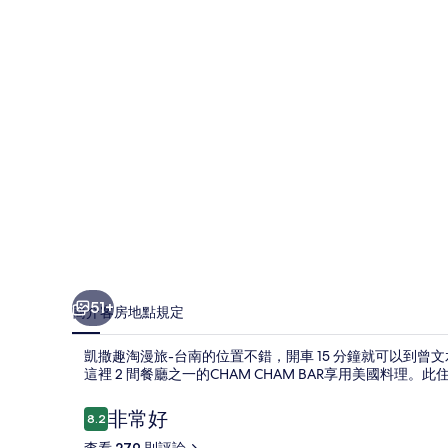
旅-
台
南
的
相
片
集
51+
簡介
客房
地點
規定
凱撒趣淘漫旅-台南的位置不錯，開車 15 分鐘就可以到
這裡 2 間餐廳之一的CHAM CHAM BAR享用美國料
評
非常好
8.2
8.2 分，滿分 10 分，
論
查看 279 則評論