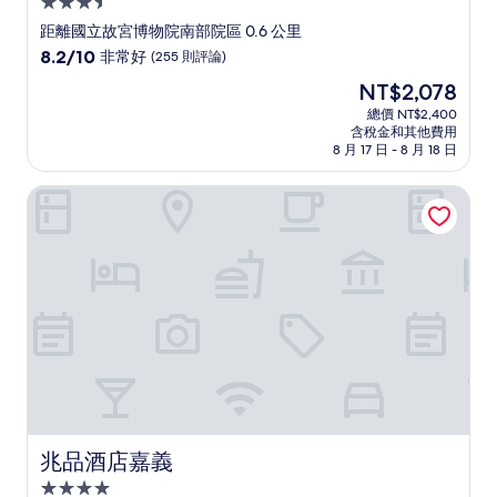
3.5
星
距離國立故宮博物院南部院區 0.6 公里
級
8.2
8.2/10
非常好
(255 則評論)
住
分，
現
NT$2,078
滿
宿
在
分
總價 NT$2,400
價
含稅金和其他費用
10
格
8 月 17 日 - 8 月 18 日
分，
為
非
NT$2,078
兆品酒店嘉義
常
好，
(255
則
評
論)
兆品酒店嘉義
兆品酒店嘉義
4.0