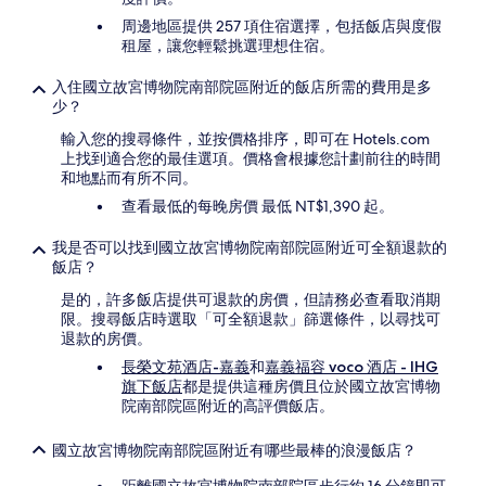
款
限
周邊地區提供 257 項住宿選擇，包括飯店與度假
制。
租屋，讓您輕鬆挑選理想住宿。
入住國立故宮博物院南部院區附近的飯店所需的費用是多
少？
輸入您的搜尋條件，並按價格排序，即可在 Hotels.com
上找到適合您的最佳選項。價格會根據您計劃前往的時間
和地點而有所不同。
查看最低的每晚房價 最低 NT$1,390 起。
我是否可以找到國立故宮博物院南部院區附近可全額退款的
飯店？
是的，許多飯店提供可退款的房價，但請務必查看取消期
限。搜尋飯店時選取「可全額退款」篩選條件，以尋找可
退款的房價。
長榮文苑酒店-嘉義
和
嘉義福容 voco 酒店 - IHG
旗下飯店
都是提供這種房價且位於國立故宮博物
院南部院區附近的高評價飯店。
國立故宮博物院南部院區附近有哪些最棒的浪漫飯店？