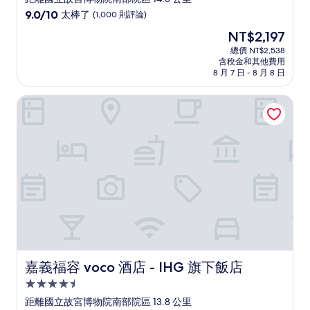
級
9.0
9.0/10
太棒了
(1,000 則評論)
住
分，
現
NT$2,197
滿
宿
在
分
總價 NT$2,538
價
含稅金和其他費用
10
格
8 月 7 日 - 8 月 8 日
分，
為
太
NT$2,197
嘉義福容 voco 酒店 - IHG 旗下飯店
棒
了，
(1,000
則
評
論)
嘉義福容 voco 酒店 - IHG 旗下飯店
嘉義福容 voco 酒店 - IHG 旗下飯店
4.5
星
距離國立故宮博物院南部院區 13.8 公里