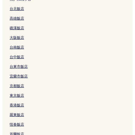
天公壇附近的飯店
台北飯店
太平雲梯附近的飯店
高雄飯店
北港鎮觀光大橋附近的飯店
礁溪飯店
新港奉天宮附近的飯店
大阪飯店
高鐵嘉義站附近的飯店
台南飯店
義竹飯店
國立中正大學附近的飯店
台中飯店
溪口飯店
台東市飯店
東石漁人碼頭附近的飯店
宜蘭市飯店
民雄飯店
京都飯店
十四甲山附近的飯店
東京飯店
嘉義酒廠酒類文物館附近的飯店
香港飯店
蒜頭糖廠蔗埕文化園區附近的飯店
羅東飯店
北回歸線太陽館附近的飯店
恆春飯店
新港飯店
首爾飯店