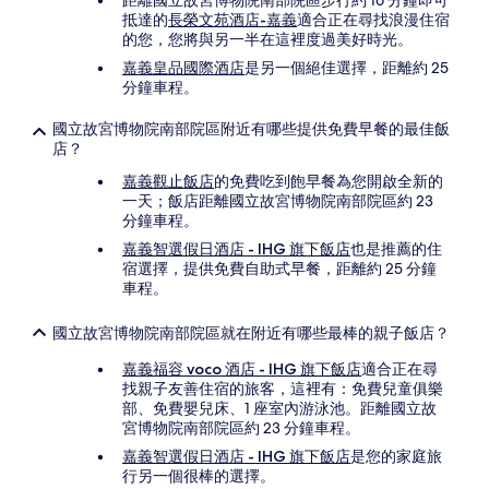
距離國立故宮博物院南部院區步行約 16 分鐘即可
抵達的
長榮文苑酒店-嘉義
適合正在尋找浪漫住宿
的您，您將與另一半在這裡度過美好時光。
嘉義皇品國際酒店
是另一個絕佳選擇，距離約 25
分鐘車程。
國立故宮博物院南部院區附近有哪些提供免費早餐的最佳飯
店？
嘉義觀止飯店
的免費吃到飽早餐為您開啟全新的
一天；飯店距離國立故宮博物院南部院區約 23
分鐘車程。
嘉義智選假日酒店 - IHG 旗下飯店
也是推薦的住
宿選擇，提供免費自助式早餐，距離約 25 分鐘
車程。
國立故宮博物院南部院區就在附近有哪些最棒的親子飯店？
嘉義福容 voco 酒店 - IHG 旗下飯店
適合正在尋
找親子友善住宿的旅客，這裡有：免費兒童俱樂
部、免費嬰兒床、1 座室內游泳池。距離國立故
宮博物院南部院區約 23 分鐘車程。
嘉義智選假日酒店 - IHG 旗下飯店
是您的家庭旅
行另一個很棒的選擇。