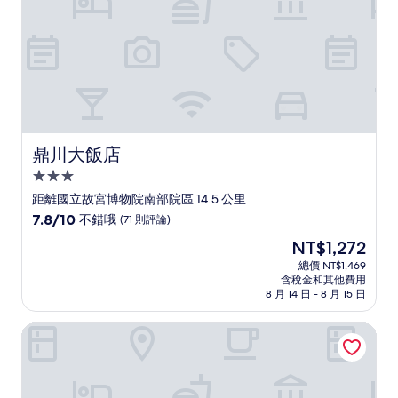
評
論)
鼎川大飯店
鼎川大飯店
3.0
星
距離國立故宮博物院南部院區 14.5 公里
級
7.8
7.8/10
不錯哦
(71 則評論)
住
分，
現
NT$1,272
滿
宿
在
分
總價 NT$1,469
價
含稅金和其他費用
10
格
8 月 14 日 - 8 月 15 日
分，
為
不
NT$1,272
掌聲響起民宿
錯
哦，
(71
則
評