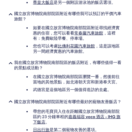
尊皇大飯店
是另一個附設游泳池的飯店選項。
國立故宮博物院南部院區附近有哪些我可以預訂的平價汽車
旅館？
如要在國立故宮博物院南部院區附近尋找經濟實
惠的住宿，您可以看看
常春藤汽車旅館
，這裡
有：免費歐陸早餐、停車場。
您也可以考慮
比佛利花園汽車旅館
，這是該地區
另一間經濟實惠的汽車旅館。
我在國立故宮博物院南部院區的飯店附近，有哪些值得一看
的景點或活動？
在國立故宮博物院南部院區瀏覽一番，然後前往
當地的其他景點，如北港朝天宮和新港奉天宮。
武德宮是這個地區另一個值得造訪的去處。
國立故宮博物院南部院區附近有哪些最好的寵物友善飯店？
帶您的毛寶貝入住在距離國立故宮博物院南部院
區約 23 分鐘車程的
嘉義福容 voco 酒店 - IHG 旗
下飯店
。
日出行旅
是第二個寵物友善的選項。