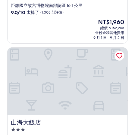
星
距離國立故宮博物院南部院區 16.1 公里
級
9.0
9.0/10
太棒了
(1,008 則評論)
住
分，
現
NT$1,960
滿
宿
在
分
總價 NT$2,263
價
含稅金和其他費用
10
格
9 月 1 日 - 9 月 2 日
分，
為
太
NT$1,960
山海大飯店
棒
了，
(1,008
則
評
論)
山海大飯店
山海大飯店
3.0