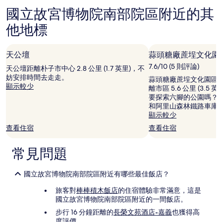
住
的
國立故宮博物院南部院區附近的其
宿
價
他地標
格。
價
格
和
天公壇
蒜頭糖廠蔗埕文化園
供
7.6/10 (5 則評論)
天公壇距離朴子市中心 2.8 公里 (1.7 英里)，不
應
妨安排時間去走走。
蒜頭糖廠蔗埕文化園區
情
顯示較少
離市區 5.6 公里 (3.
況
要探索六腳的公園嗎？
可
和阿里山森林鐵路車庫
能
顯示較少
會
有
查看住宿
查看住宿
所
變
常見問題
動，
可
能
國立故宮博物院南部院區附近有哪些最佳飯店？
受
到
旅客對
棒棒積木飯店
的住宿體驗非常滿意，這是
其
國立故宮博物院南部院區附近的一間飯店。
他
步行 16 分鐘距離的
長榮文苑酒店-嘉義
也獲得高
條
度評價。