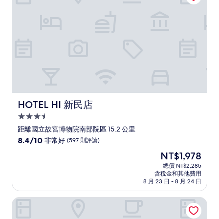
(768
則
評
論)
HOTEL HI 新民店
HOTEL HI 新民店
3.5
星
距離國立故宮博物院南部院區 15.2 公里
級
8.4
8.4/10
非常好
(597 則評論)
住
分，
現
NT$1,978
滿
宿
在
分
總價 NT$2,285
價
含稅金和其他費用
10
格
8 月 23 日 - 8 月 24 日
分，
為
非
NT$1,978
永悅商務大飯店
常
好，
(597