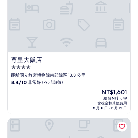
則
評
論)
尊皇大飯店
尊皇大飯店
4.0
星
距離國立故宮博物院南部院區 13.3 公里
級
8.4
8.4/10
非常好
(795 則評論)
住
分，
現
NT$1,601
滿
宿
在
分
總價 NT$1,849
價
含稅金和其他費用
10
格
8 月 11 日 - 8 月 12 日
分，
為
非
NT$1,601
阿里山初日民宿
常
好，
(795
則