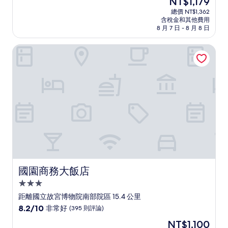
NT$1,179
滿
宿
在
分
總價 NT$1,362
價
含稅金和其他費用
10
格
8 月 7 日 - 8 月 8 日
分，
為
不
NT$1,179
國園商務大飯店
錯
哦，
(125
則
評
論)
國園商務大飯店
國園商務大飯店
3.0
星
距離國立故宮博物院南部院區 15.4 公里
級
8.2
8.2/10
非常好
(395 則評論)
住
分，
現
NT$1,100
滿