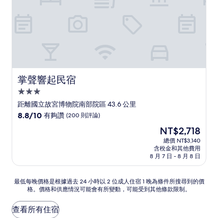
論)
掌聲響起民宿
掌聲響起民宿
3.0
星
距離國立故宮博物院南部院區 43.6 公里
級
8.8
8.8/10
有夠讚
(200 則評論)
住
分，
現
NT$2,718
滿
宿
在
分
總價 NT$3,140
價
含稅金和其他費用
10
格
8 月 7 日 - 8 月 8 日
分，
為
有
NT$2,718
夠
最
最低每晚價格是根據過去 24 小時以 2 位成人住宿 1 晚為條件所搜尋到的價
讚，
格。價格和供應情況可能會有所變動，可能受到其他條款限制。
低
(200
每
則
晚
查看所有住宿
評
價