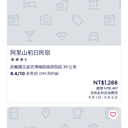
評
論)
阿里山初日民宿
阿里山初日民宿
3.5
星
距離國立故宮博物院南部院區 39 公里
級
8.4
8.4/10
非常好
(290 則評論)
住
分，
現
NT$1,288
滿
宿
在
分
總價 NT$1,487
價
含稅金和其他費用
10
格
9 月 1 日 - 9 月 2 日
分，
為
非
NT$1,288
鼎川大飯店
常
好，
(290
則