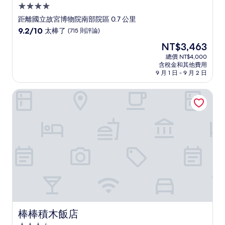
4.0
星
距離國立故宮博物院南部院區 0.7 公里
級
9.2
9.2/10
太棒了
(715 則評論)
住
分，
現
NT$3,463
滿
宿
在
分
總價 NT$4,000
價
含稅金和其他費用
10
格
9 月 1 日 - 9 月 2 日
分，
為
太
NT$3,463
棒棒積木飯店
棒
了，
(715
則
評
論)
棒棒積木飯店
棒棒積木飯店