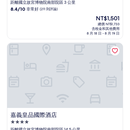
星
距離國立故宮博物院南部院區 3 公里
級
8.4
8.4/10
非常好
(211 則評論)
住
分，
現
NT$1,501
滿
宿
在
分
總價 NT$1,733
價
含稅金和其他費用
10
格
8 月 18 日 - 8 月 19 日
分，
為
非
NT$1,501
嘉義皇品國際酒店
常
好，
(211
則
評
論)
嘉義皇品國際酒店
嘉義皇品國際酒店
4.0
星
距離國立故宮博物院南部院區 14.5 公里