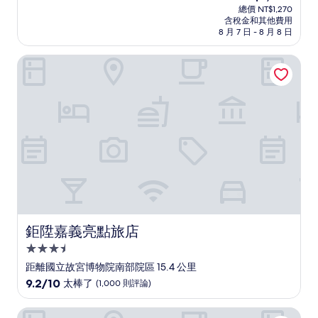
宿
在
分
總價 NT$1,270
價
含稅金和其他費用
10
格
8 月 7 日 - 8 月 8 日
分，
為
非
NT$1,100
鉅陞嘉義亮點旅店
常
好，
(395
則
評
論)
鉅陞嘉義亮點旅店
鉅陞嘉義亮點旅店
3.5
星
距離國立故宮博物院南部院區 15.4 公里
級
9.2
9.2/10
太棒了
(1,000 則評論)
住
分，
滿
宿
朝聖行旅