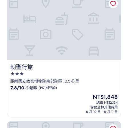
分
10
分，
太
棒
了，
(1,000
則
評
論)
朝聖行旅
朝聖行旅
3.0
星
距離國立故宮博物院南部院區 10.5 公里
級
7.8
7.8/10
不錯哦
(147 則評論)
住
分，
現
NT$1,848
滿
宿
在
分
總價 NT$2,134
價
含稅金和其他費用
10
格
8 月 10 日 - 8 月 11 日
分，
為
不
NT$1,848
蘭桂坊花園酒店
錯