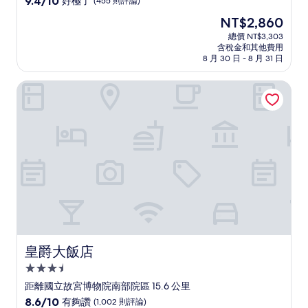
9.4/10
好極了
(455 則評論)
住
分，
現
NT$2,860
滿
宿
在
分
總價 NT$3,303
價
含稅金和其他費用
10
格
8 月 30 日 - 8 月 31 日
分，
為
好
NT$2,860
皇爵大飯店
極
了，
(455
則
評
論)
皇爵大飯店
皇爵大飯店
3.5
星
距離國立故宮博物院南部院區 15.6 公里
級
8.6
8.6/10
有夠讚
(1,002 則評論)