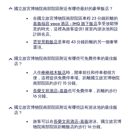
國立故宮博物院南部院區附近有哪些最好的豪華飯店？
在國立故宮博物院南部院區車程 23 分鐘距離的
嘉義福容 voco 酒店 - IHG 旗下飯店
享受放鬆愜
意的時光，這裡為旅客提供1 座室內游泳池和設
計師名店。
雲登景觀飯店
是車程 43 分鐘距離的另一個奢華
選項。
國立故宮博物院南部院區附近有哪些可免費停車的最佳飯
店？
入住
棒棒積木飯店
時，開車前往和停車都很方
便，這裡提供免費停車場。距離國立故宮博物院
南部院區約步行 15 分鐘。
長榮文苑酒店-嘉義
也可免費停車，距離約步行
16 分鐘。
國立故宮博物院南部院區附近有哪些設有游泳池的最佳飯
店？
旅客可以在
長榮文苑酒店-嘉義
游泳。國立故宮博
物院南部院區距離飯店約步行 16 分鐘。