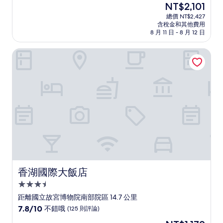
現
NT$2,101
滿
宿
在
分
總價 NT$2,427
價
含稅金和其他費用
10
格
8 月 11 日 - 8 月 12 日
分，
為
有
NT$2,101
香湖國際大飯店
夠
讚，
(912
則
評
論)
香湖國際大飯店
香湖國際大飯店
3.5
星
距離國立故宮博物院南部院區 14.7 公里
級
7.8
7.8/10
不錯哦
(125 則評論)
住
分，
現