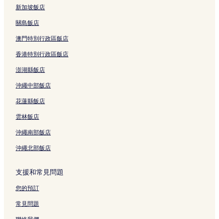
布袋的設有停車場的飯店
新加坡飯店
瑞里的提供免費早餐的飯店
關島飯店
布袋的旅館
澳門特別行政區飯店
梅山的民宿
香港特別行政區飯店
嘉義縣的民宿
澎湖縣飯店
竹崎的旅館
沖繩中部飯店
竹崎的民宿
花蓮縣飯店
阿里山 3 星級飯店
雲林飯店
中埔 3 星級飯店
沖繩南部飯店
梅山 3 星級飯店
沖繩北部飯店
布袋 3 星級飯店
竹崎 3 星級飯店
支援和常見問題
您的預訂
常見問題