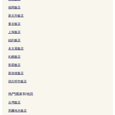
品皇咖啡博物館附近的飯店
福岡飯店
劉家古樓民雄鬼屋附近的飯店
新北市飯店
國家廣播文物館附近的飯店
曼谷飯店
東石鄉飯店
上海飯店
嘉義縣表演藝術中心附近的飯店
紐約飯店
嘉義縣的設有停車場的飯店
名古屋飯店
嘉義縣的提供免費早餐的飯店
嘉義縣的提供無線上網的飯店
札幌飯店
竹崎的設有停車場的飯店
那霸飯店
竹崎的提供免費早餐的飯店
新加坡飯店
阿里山的設有停車場的飯店
胡志明市飯店
民雄的設有停車場的飯店
熱門國家和地區
中埔的設有停車場的飯店
台灣飯店
梅山的提供免費早餐的飯店
梅山的設有停車場的飯店
馬爾地夫飯店