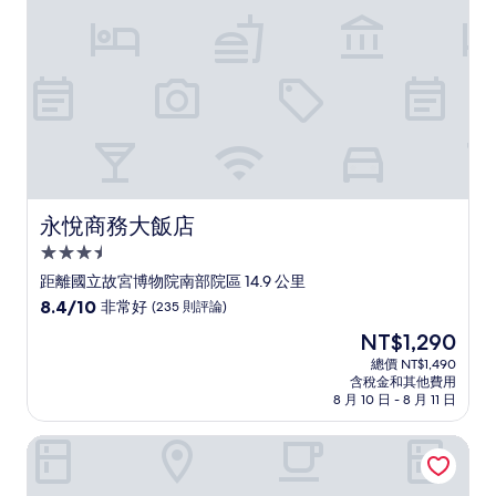
則
評
論)
永悅商務大飯店
永悅商務大飯店
3.5
星
距離國立故宮博物院南部院區 14.9 公里
級
8.4
8.4/10
非常好
(235 則評論)
住
分，
現
NT$1,290
滿
宿
在
分
總價 NT$1,490
價
含稅金和其他費用
10
格
8 月 10 日 - 8 月 11 日
分，
為
非
NT$1,290
尊皇大飯店
常
好，
(235