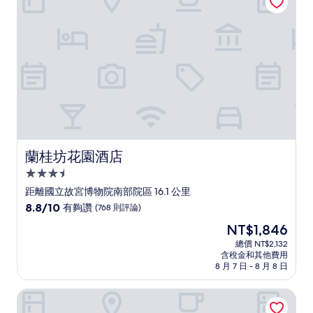
哦，
(147
則
評
論)
蘭桂坊花園酒店
蘭桂坊花園酒店
3.5
星
距離國立故宮博物院南部院區 16.1 公里
級
8.8
8.8/10
有夠讚
(768 則評論)
住
分，
現
NT$1,846
滿
宿
在
分
總價 NT$2,132
價
含稅金和其他費用
10
格
8 月 7 日 - 8 月 8 日
分，
為
有
NT$1,846
HOTEL HI 新民店
夠
讚，