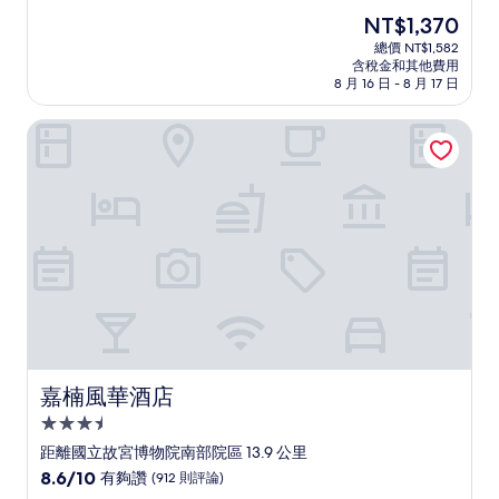
住
分，
現
NT$1,370
滿
宿
在
分
總價 NT$1,582
價
含稅金和其他費用
10
格
8 月 16 日 - 8 月 17 日
分，
為
有
NT$1,370
嘉楠風華酒店
夠
讚，
(1,002
則
評
論)
嘉楠風華酒店
嘉楠風華酒店
3.5
星
距離國立故宮博物院南部院區 13.9 公里
級
8.6
8.6/10
有夠讚
(912 則評論)
住
分，