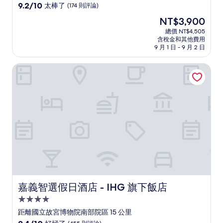
級
9.2
9.2/10
太棒了
(174 則評論)
住
分，
現
NT$3,900
滿
宿
在
分
總價 NT$4,505
價
含稅金和其他費用
10
格
9 月 1 日 - 9 月 2 日
分，
為
太
NT$3,900
嘉義智選假日酒店 - IHG 旗下飯店
棒
了，
(174
則
評
論)
嘉義智選假日酒店 - IHG 旗下飯店
嘉義智選假日酒店 - IHG 旗下飯店
4.0
星
距離國立故宮博物院南部院區 15 公里
級
9.4