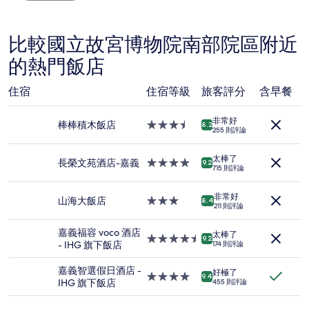
論)
格
是
根
比較國立故宮博物院南部院區附近
據
的熱門飯店
過
去
24
住宿
住宿等級
旅客評分
含早餐
小
時
非常好
以
棒棒積木飯店
3.5
8.2
255 則評論
2
星
位
級
成
太棒了
住
長榮文苑酒店-嘉義
4.0
9.2
715 則評論
人
宿
星
住
級
宿
非常好
住
山海大飯店
3.0
8.4
211 則評論
1
宿
星
晚
級
嘉義福容 voco 酒店
為
太棒了
住
4.5
9.2
- IHG 旗下飯店
174 則評論
條
宿
星
件
級
嘉義智選假日酒店 -
所
好極了
住
4.0
9.4
IHG 旗下飯店
搜
455 則評論
宿
星
尋
級
到