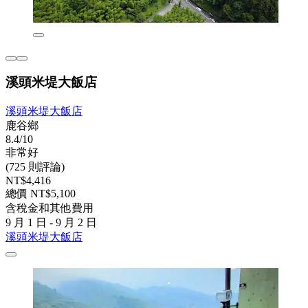
溪頭米堤大飯店
溪頭米堤大飯店
鹿谷鄉
8.4/10
非常好
(725 則評論)
NT$4,416
總價 NT$5,100
含稅金和其他費用
9 月 1 日 - 9 月 2 日
溪頭米堤大飯店