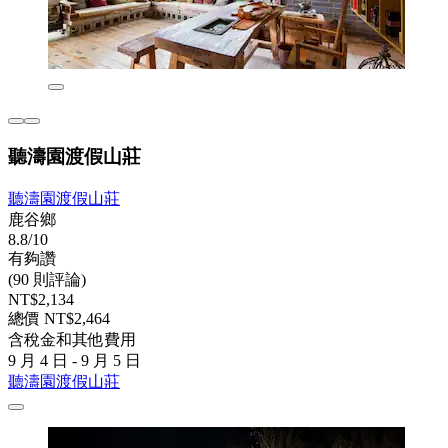
聽濤園渡假山莊
聽濤園渡假山莊
鹿谷鄉
8.8/10
有夠讚
(90 則評論)
NT$2,134
總價 NT$2,464
含稅金和其他費用
9 月 4 日 - 9 月 5 日
聽濤園渡假山莊