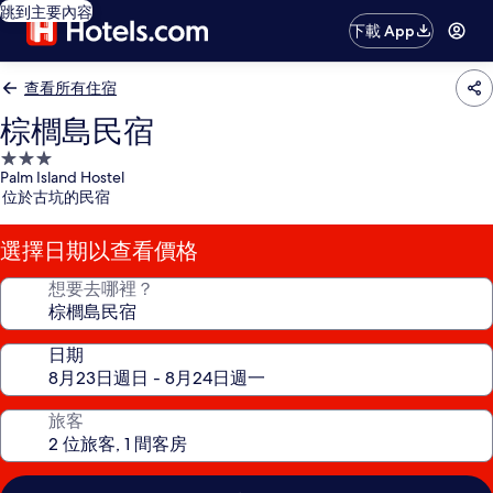
跳到主要內容
下載 App
查看所有住宿
棕櫚島民宿
3.0
Palm Island Hostel
星
位於古坑的民宿
級
住
選擇日期以查看價格
宿
想要去哪裡？
日期
旅客