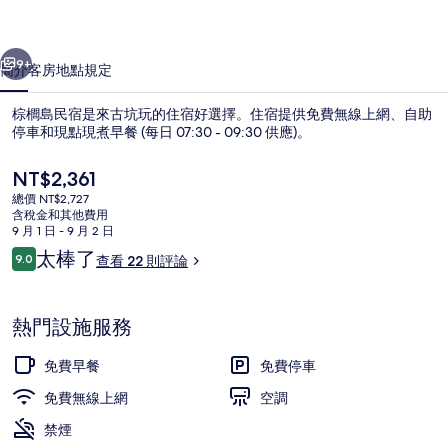
相
一個
下一個
片
9+
簡介
客房
地點
規定
集
棕櫚島民宿是來古坑玩的住宿好選擇。住宿提供免費無線上網、自助
停車和現點現煮早餐 (每日 07:30 - 09:30 供應)。
目
NT$2,361
前
總價 NT$2,727
的
含稅金和其他費用
價
9 月 1 日 - 9 月 2 日
格
評
太棒了
9.0
查看 22 則評論
是
9.0 分，滿分 10 分，
論
住宿入口
NT$2,361
熱門設施服務
免費早餐
免費停車
免費無線上網
空調
禁煙