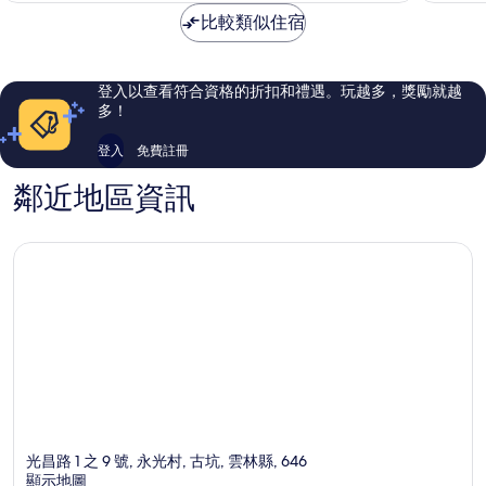
棒
錯
NT$1,538
比較類似住宿
了，
哦，
24
147
則
則
評
評
登入以查看符合資格的折扣和禮遇。玩越多，獎勵就越
論
論
多！
登入
免費註冊
鄰近地區資訊
光昌路 1 之 9 號, 永光村, 古坑, 雲林縣, 646
顯示地圖