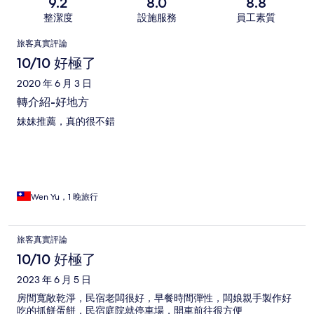
9.2
8.0
8.8
整潔度
設施服務
員工素質
評
旅客真實評論
論
10/10 好極了
2020 年 6 月 3 日
轉介紹-好地方
妹妹推薦，真的很不錯
Wen Yu，1 晚旅行
旅客真實評論
10/10 好極了
2023 年 6 月 5 日
房間寬敞乾淨，民宿老闆很好，早餐時間彈性，闆娘親手製作好
吃的抓餅蛋餅，民宿庭院就停車場，開車前往很方便