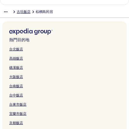
的
e
結
i
的
t
a
i
e
y
p
i
o
u
r
H
n
連
l
o
連
H
i
n
t
B
a
l
t
H
i
a
H
古坑飯店
棕櫚島民宿
結
的
n
結
o
n
e
H
&
M
a
e
o
a
o
o
連
H
t
V
s
o
B
o
n
l
t
l
I
u
結
o
e
i
s
m
的
t
H
-
e
D
n
s
t
l
l
L
e
連
e
o
H
l
y
t
e
e
的
l
e
s
結
l
t
o
的
n
e
-
l
連
a
i
t
D
e
w
連
a
r
D
熱門目的地
的
結
g
s
a
o
l
a
結
s
n
o
連
e
u
y
u
的
r
t
a
u
台北飯店
結
的
r
的
l
連
d
y
t
l
高雄飯店
連
e
連
i
結
G
E
i
i
結
M
結
u
r
x
o
u
礁溪飯店
o
的
o
q
n
B
t
連
u
u
a
r
大阪飯店
e
結
p
i
l
a
l
的
s
H
n
台南飯店
的
連
i
o
c
連
結
t
t
h
台中飯店
結
e
e
的
台東市飯店
H
l
連
o
的
結
宜蘭市飯店
t
連
e
結
京都飯店
l