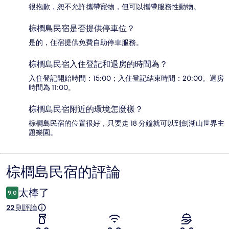
很抱歉，恕不允許攜帶寵物，但可以攜帶服務性動物。
棕櫚島民宿是否提供停車位？
是的，住宿提供免費自助停車服務。
棕櫚島民宿入住登記和退房的時間為？
入住登記開始時間：15:00；入住登記結束時間：20:00。退房
時間為 11:00。
棕櫚島民宿附近的環境怎麼樣？
棕櫚島民宿的位置很好，只要走 18 分鐘就可以到劍湖山世界主
題樂園。
棕櫚島民宿的評論
評
論
太棒了
9.0
22 則評論