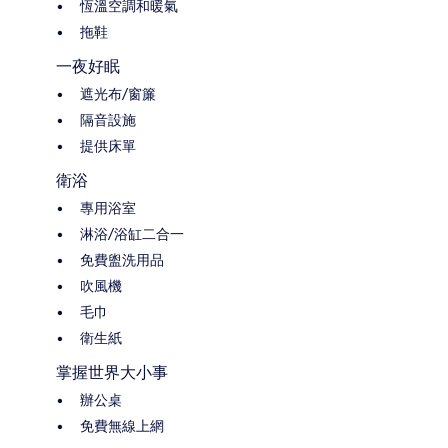
恆溫空調和暖氣
拖鞋
一夜好眠
遮光布/窗簾
隔音設施
提供床單
衛浴
專用浴室
淋浴/浴缸二合一
免費盥洗用品
吹風機
毛巾
衛生紙
掌握世界大小事
辦公桌
免費無線上網