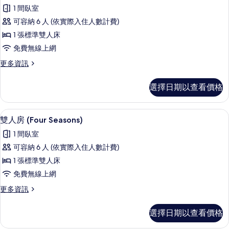
示
1 間臥室
雙
可容納 6 人 (依實際入住人數計費)
人
1 張標準雙人床
房
免費無線上網
的
更
更多資訊
所
多
有
雙
選擇日期以查看價格
人
相
房
片
的
雙人房 (Four Seasons) | 書桌
顯
5
詳
雙人房 (Four Seasons)
示
情
1 間臥室
雙
可容納 6 人 (依實際入住人數計費)
人
1 張標準雙人床
房
免費無線上網
(Four
更
更多資訊
Seasons)
多
的
雙
選擇日期以查看價格
人
所
房