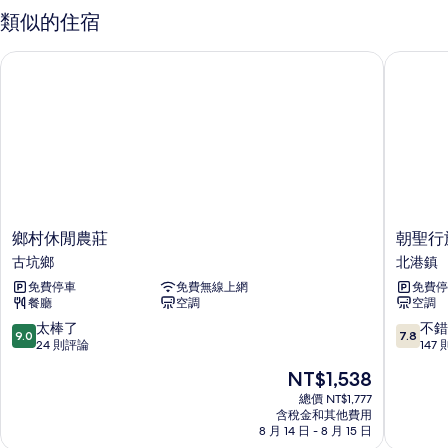
有
(Four
類似的住宿
相
Seasons)
的
片
鄉村休閒農莊
朝聖行旅
詳
情
鄉
朝
鄉村休閒農莊
朝聖行
村
聖
古坑鄉
北港鎮
休
行
免費停車
免費無線上網
免費停
閒
旅
餐廳
空調
空調
農
北
莊
港
9.0
7.8
太棒了
不錯
9.0
7.8
古
鎮
分，
分，
24 則評論
147
坑
滿
滿
現
NT$1,538
鄉
分
分
在
10
10
總價 NT$1,777
價
含稅金和其他費用
分，
分，
格
8 月 14 日 - 8 月 15 日
太
不
為