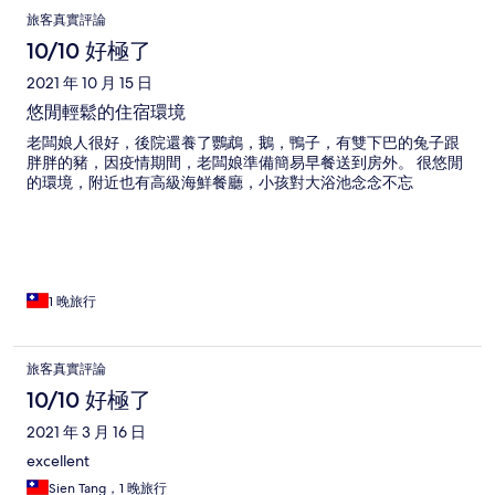
旅客真實評論
10/10 好極了
2021 年 10 月 15 日
悠閒輕鬆的住宿環境
老闆娘人很好，後院還養了鸚鵡，鵝，鴨子，有雙下巴的兔子跟
胖胖的豬，因疫情期間，老闆娘準備簡易早餐送到房外。 很悠閒
的環境，附近也有高級海鮮餐廳，小孩對大浴池念念不忘
1 晚旅行
旅客真實評論
10/10 好極了
2021 年 3 月 16 日
excellent
Sien Tang，1 晚旅行