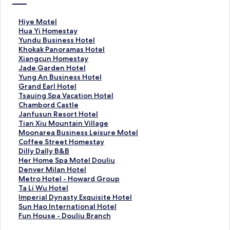
H
Hiye Motel
i
H
Hua Yi Homestay
y
u
Y
Yundu Business Hotel
e
a
u
K
Khokak Panoramas Hotel
M
Y
n
h
X
Xiangcun Homestay
o
i
d
o
i
J
Jade Garden Hotel
t
H
u
k
a
a
Y
Yung An Business Hotel
e
o
B
a
n
d
u
G
Grand Earl Hotel
l
m
u
k
g
e
n
r
T
Tsauing Spa Vacation Hotel
的
e
s
P
c
G
g
a
s
C
Chambord Castle
連
s
i
a
u
a
A
n
a
h
J
Janfusun Resort Hotel
結
t
n
n
n
r
n
d
u
a
a
T
Tian Xiu Mountain Village
a
e
o
H
d
B
E
i
m
n
i
M
Moonarea Business Leisure Motel
y
s
r
o
e
u
a
n
b
f
a
o
C
Coffee Street Homestay
的
s
a
m
n
s
r
g
o
u
n
o
o
D
Dilly Dally B&B
連
H
m
e
H
i
l
S
r
s
X
n
f
i
H
Her Home Spa Motel Douliu
結
o
a
s
o
n
H
p
d
u
i
a
f
l
e
D
Denver Milan Hotel
t
s
t
t
e
o
a
C
n
u
r
e
l
r
e
M
Metro Hotel - Howard Group
e
H
a
e
s
t
V
a
R
M
e
e
y
H
n
e
T
Ta Li Wu Hotel
l
o
y
l
s
e
a
s
e
o
a
S
D
o
v
t
a
I
Imperial Dynasty Exquisite Hotel
的
t
的
的
H
l
c
t
s
u
B
t
a
m
e
r
L
m
S
Sun Hao International Hotel
連
e
連
連
o
的
a
l
o
n
u
r
l
e
r
o
i
p
u
F
Fun House - Douliu Branch
結
l
結
結
t
連
t
e
r
t
s
e
l
S
M
H
W
e
n
u