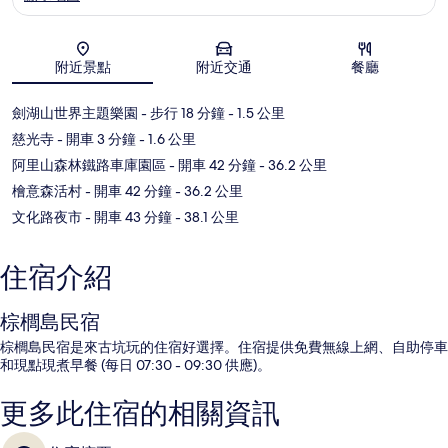
地圖
附近景點
附近交通
餐廳
劍湖山世界主題樂園
- 步行 18 分鐘
- 1.5 公里
慈光寺
- 開車 3 分鐘
- 1.6 公里
阿里山森林鐵路車庫園區
- 開車 42 分鐘
- 36.2 公里
檜意森活村
- 開車 42 分鐘
- 36.2 公里
文化路夜市
- 開車 43 分鐘
- 38.1 公里
住宿介紹
棕櫚島民宿
棕櫚島民宿是來古坑玩的住宿好選擇。住宿提供免費無線上網、自助停車
和現點現煮早餐 (每日 07:30 - 09:30 供應)。
更多此住宿的相關資訊