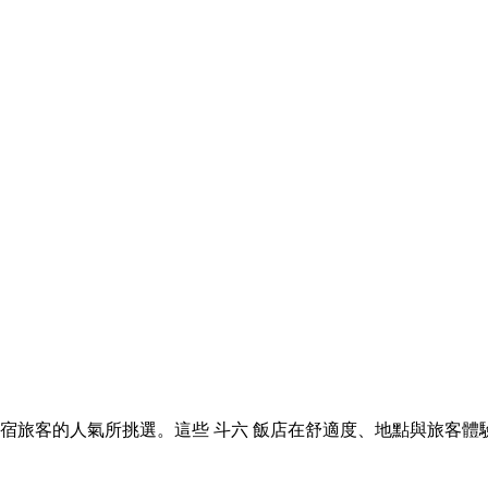
 斗六 住宿旅客的人氣所挑選。這些 斗六 飯店在舒適度、地點與旅