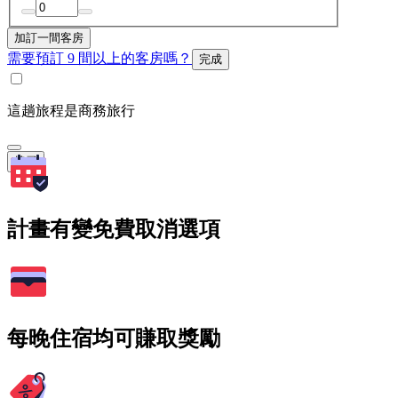
加訂一間客房
需要預訂 9 間以上的客房嗎？
完成
這趟旅程是商務旅行
搜尋
計畫有變免費取消選項
每晚住宿均可賺取獎勵