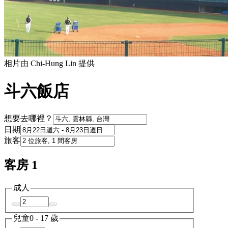
相片由 Chi-Hung Lin 提供
斗六飯店
想要去哪裡？
日期
旅客
客房 1
成人
兒童
0 - 17 歲