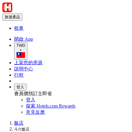
旅遊產品
租車
開啟 App
TWD
•
上架您的房源
說明中心
行程
登入
會員價預訂立即省
登入
探索 Hotels.com Rewards
意見反應
飯店
斗六飯店