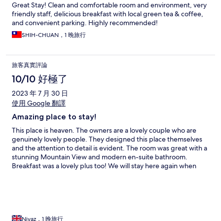
Great Stay! Clean and comfortable room and environment, very
friendly staff, delicious breakfast with local green tea & coffee,
and convenient parking. Highly recommended!
SHIH-CHUAN，1 晚旅行
旅客真實評論
10/10 好極了
2023 年 7 月 30 日
使用 Google 翻譯
Amazing place to stay!
This place is heaven. The owners are a lovely couple who are
genuinely lovely people. They designed this place themselves
and the attention to detail is evident. The room was great with a
stunning Mountain View and modern en-suite bathroom.
Breakfast was a lovely plus too! We will stay here again when
we’re in the area.
Niyaz，1 晚旅行