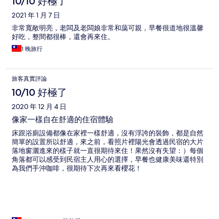
10/10 好極了
2021 年 1 月 7 日
非常寬敞明亮，老闆及老闆娘非常和藹可親，早餐很道地很溫馨
好吃，整間都很棒，還會再來住。
1 晚旅行
旅客真實評論
10/10 好極了
2020 年 12 月 4 日
像家一樣自在舒適的住宿體驗
床跟浴廁設備都像在家裡一樣舒適，沒有浮誇的裝飾，都是自然
簡單的設置所以舒適，來之前，看照片裡陽光會透過民宿的大片
落地窗灑進來的樣子就一直很期待來住！果然沒有失望：）每個
角落都可以感受到民宿主人用心的選擇，早餐也健康美味還特別
為我們手沖咖啡，很期待下次再來看櫻花！