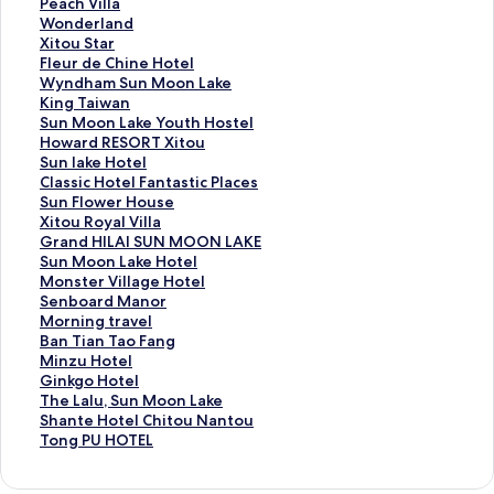
e
a
P
Peach Villa
C
k
e
W
Wonderland
h
e
a
o
X
Xitou Star
i
s
c
n
i
F
Fleur de Chine Hotel
t
i
h
d
t
l
W
Wyndham Sun Moon Lake
o
d
V
e
o
e
y
K
King Taiwan
u
e
i
r
u
u
n
i
S
Sun Moon Lake Youth Hostel
L
S
l
l
S
r
d
n
u
H
Howard RESORT Xitou
e
h
l
a
t
d
h
g
n
o
S
Sun lake Hotel
m
o
a
n
a
e
a
T
M
w
u
C
Classic Hotel Fantastic Places
i
p
的
d
r
C
m
a
o
a
n
l
S
Sun Flower House
d
p
連
的
的
h
S
i
o
r
l
a
u
X
Xitou Royal Villa
i
i
結
連
連
i
u
w
n
d
a
s
n
i
G
Grand HILAI SUN MOON LAKE
H
n
結
結
n
n
a
L
R
k
s
F
t
r
S
Sun Moon Lake Hotel
o
g
e
M
n
a
E
e
i
l
o
a
u
M
Monster Village Hotel
t
B
H
o
的
k
S
H
c
o
u
n
n
o
S
Senboard Manor
e
&
o
o
連
e
O
o
H
w
R
d
M
n
e
M
Morning travel
l
B
t
n
結
Y
R
t
o
e
o
H
o
s
n
o
B
Ban Tian Tao Fang
的
的
e
L
o
T
e
t
r
y
I
o
t
b
r
a
M
Minzu Hotel
連
連
l
a
u
X
l
e
H
a
L
n
e
o
n
n
i
G
Ginkgo Hotel
結
結
的
k
t
i
的
l
o
l
A
L
r
a
i
T
n
i
T
The Lalu, Sun Moon Lake
連
e
h
t
連
F
u
V
I
a
V
r
n
i
z
n
h
S
Shante Hotel Chitou Nantou
結
的
H
o
結
a
s
i
S
k
i
d
g
a
u
k
e
h
T
Tong PU HOTEL
連
o
u
n
e
l
U
e
l
M
t
n
H
g
L
a
o
結
s
的
t
的
l
N
H
l
a
r
T
o
o
a
n
n