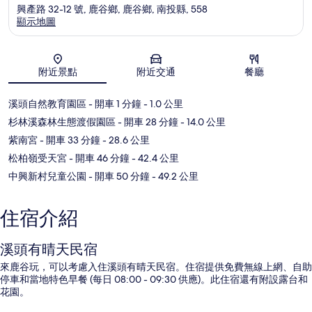
興產路 32-12 號, 鹿谷鄉, 鹿谷鄉, 南投縣, 558
顯示地圖
地圖
附近景點
附近交通
餐廳
溪頭自然教育園區
- 開車 1 分鐘
- 1.0 公里
杉林溪森林生態渡假園區
- 開車 28 分鐘
- 14.0 公里
紫南宮
- 開車 33 分鐘
- 28.6 公里
松柏嶺受天宮
- 開車 46 分鐘
- 42.4 公里
中興新村兒童公園
- 開車 50 分鐘
- 49.2 公里
住宿介紹
溪頭有晴天民宿
來鹿谷玩，可以考慮入住溪頭有晴天民宿。住宿提供免費無線上網、自助
停車和當地特色早餐 (每日 08:00 - 09:30 供應)。此住宿還有附設露台和
花園。