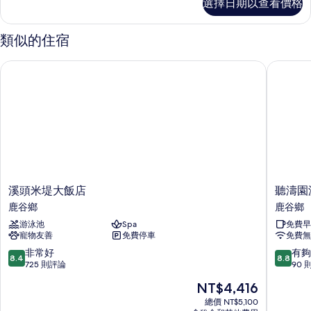
選擇日期以查看價格
準
的
四
所
人
類似的住宿
房
有
的
溪頭米堤大飯店
聽濤園渡
相
詳
情
片
溪
聽
溪頭米堤大飯店
聽濤園
頭
濤
鹿谷鄉
鹿谷鄉
米
園
游泳池
Spa
免費早
堤
渡
寵物友善
免費停車
免費無
大
假
飯
山
8.4
8.8
非常好
有夠
8.4
8.8
店
莊
分，
分，
725 則評論
90 
鹿
鹿
滿
滿
現
NT$4,416
谷
谷
分
分
在
鄉
鄉
10
10
總價 NT$5,100
價