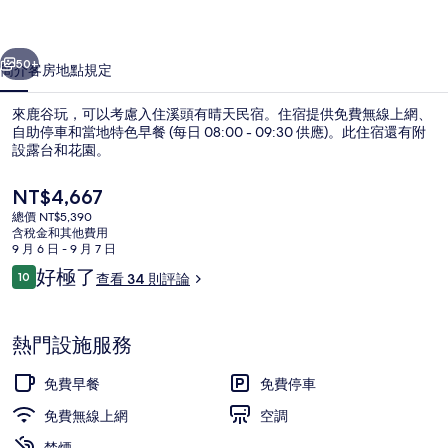
宿
一個
下一個
的
50+
簡介
客房
地點
規定
相
來鹿谷玩，可以考慮入住溪頭有晴天民宿。住宿提供免費無線上網、
片
自助停車和當地特色早餐 (每日 08:00 - 09:30 供應)。此住宿還有附
設露台和花園。
集
目
NT$4,667
前
總價 NT$5,390
的
含稅金和其他費用
價
9 月 6 日 - 9 月 7 日
格
評
好極了
10
查看 34 則評論
住宿一隅
是
10 分，滿分 10 分，
論
NT$4,667
熱門設施服務
免費早餐
免費停車
免費無線上網
空調