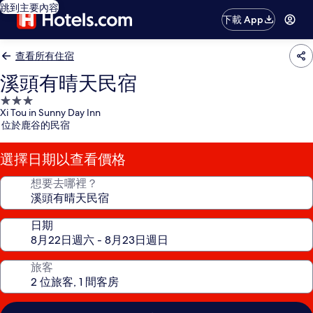
跳到主要內容
下載 App
查看所有住宿
溪頭有晴天民宿
3.0
Xi Tou in Sunny Day Inn
星
位於鹿谷的民宿
級
住
選擇日期以查看價格
宿
想要去哪裡？
日期
旅客