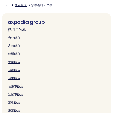
t
連
a
連
a
M
o
a
n
a
a
t
H
l
t
g
鹿谷飯店
溪頭有晴天民宿
e
結
s
結
的
O
t
g
o
v
o
e
o
u
e
P
l
t
連
O
e
e
r
e
F
l
t
,
H
U
的
i
結
N
l
H
的
l
a
的
e
S
o
H
連
c
L
的
o
連
的
n
連
l
u
t
O
結
P
A
連
t
結
連
g
結
的
n
e
T
l
K
結
e
結
的
連
M
l
E
熱門目的地
a
E
l
連
結
o
C
L
c
的
的
結
o
h
的
台北飯店
e
連
連
n
i
連
高雄飯店
s
結
結
L
t
結
的
a
o
礁溪飯店
連
k
u
結
e
N
大阪飯店
的
a
連
n
台南飯店
結
t
o
台中飯店
u
台東市飯店
的
連
宜蘭市飯店
結
京都飯店
東京飯店