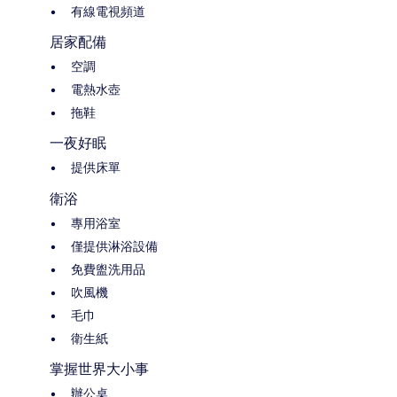
有線電視頻道
居家配備
空調
電熱水壺
拖鞋
一夜好眠
提供床單
衛浴
專用浴室
僅提供淋浴設備
免費盥洗用品
吹風機
毛巾
衛生紙
掌握世界大小事
辦公桌