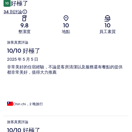
論
好極了
10
34 則評論
9.8
10
10
整潔度
地點
員工素質
評
旅客真實評論
論
10/10 好極了
2025 年 5 月 5 日
非常美好的住宿經驗，不論是客房清潔以及服務還有餐點的提供
都非常美好，值得大力推薦
Chin chi，2 晚旅行
旅客真實評論
10/10 好極了