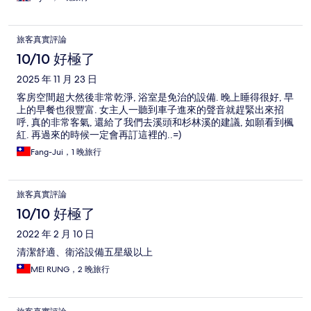
旅客真實評論
10/10 好極了
2025 年 11 月 23 日
客房空間超大然後非常乾淨, 浴室是免治的設備. 晚上睡得很好, 早
上的早餐也很豐富. 女主人一聽到車子進來的聲音就趕緊出來招
呼, 真的非常客氣, 還給了我們去溪頭和杉林溪的建議, 如願看到楓
紅. 再過來的時候一定會再訂這裡的..=)
Fang-Jui，1 晚旅行
旅客真實評論
10/10 好極了
2022 年 2 月 10 日
清潔舒適、衛浴設備五星級以上
MEI RUNG，2 晚旅行