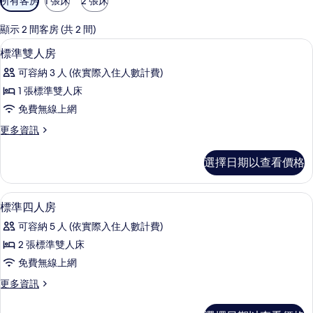
所有客房
1 張床
2 張床
用
的
顯示 2 間客房 (共 2 間)
客
標準雙人房 | 書桌、免費無線上網、床
顯
10
標準雙人房
房
示
篩
可容納 3 人 (依實際入住人數計費)
標
選
1 張標準雙人床
準
條
免費無線上網
雙
件
更
更多資訊
人
多
房
標
選擇日期以查看價格
準
的
雙
所
人
標準四人房 | 書桌、免費無線上網、床
顯
15
房
標準四人房
有
示
的
相
可容納 5 人 (依實際入住人數計費)
詳
標
情
片
2 張標準雙人床
準
免費無線上網
四
更
更多資訊
人
多
房
標