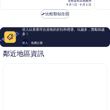
含稅金和其他費用
分，
分，
格
9 月 1 日 - 9 月 2 日
非
有
為
常
夠
NT$4,416
比較類似住宿
好，
讚，
725
90
則
則
評
評
登入以查看符合資格的折扣和禮遇。玩越多，獎勵就越
論
論
多！
登入
免費註冊
鄰近地區資訊