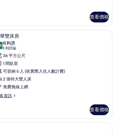
查看價格
具、迷你吧、書桌、遮光布/窗簾
豪華雙床房 | 高級寢具、迷你吧、書桌、遮光布
顯
5
華雙床房
示
有夠讚
8
8.8 分，滿分 10 分
豪
(3
3 則評論
則
華
36 平方公尺
評
雙
1 間臥室
論)
床
可容納 6 人 (依實際入住人數計費)
房
2 張特大雙人床
的
免費無線上網
所
多資訊
有
查看價格
相
片
、遮光布/窗簾