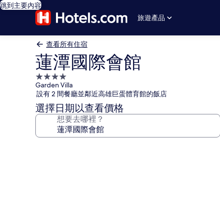
跳到主要內容
旅遊產品
查看所有住宿
蓮潭國際會館
4.0
Garden Villa
星
設有 2 間餐廳並鄰近高雄巨蛋體育館的飯店
級
選擇日期以查看價格
住
想要去哪裡？
宿
蓮
潭
國
際
會