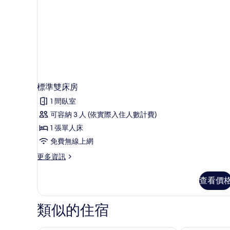
標準雙床房
1 間臥室
可容納 3 人 (依實際入住人數計費)
1 張單人床
免費無線上網
更
更多資訊
多
標
查看價
準
雙
床
類似的住宿
房
的