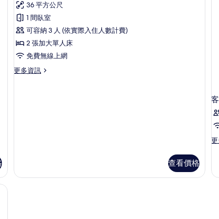
的
36 平方公尺
大
詳
行
所
床,
情
1 間臥室
政
有
一
可容納 3 人 (依實際入住人數計費)
單
雙
相
床)
2 張加大單人床
床
片
的
免費無線上網
詳
房
情
更
更多資訊
的
多
所
行
政
客
有
雙
相
床
房
片
的
更
更
詳
多
情
客
格
查看價格
房
的
詳
情