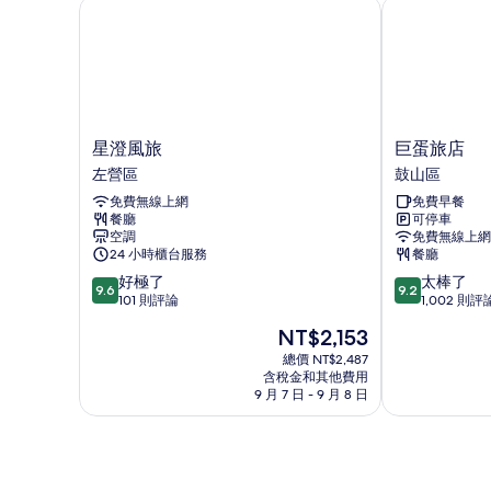
詳
星澄風旅
巨蛋旅店
情
星
巨
星澄風旅
巨蛋旅店
澄
蛋
左營區
鼓山區
風
旅
免費無線上網
免費早餐
旅
店
餐廳
可停車
左
鼓
空調
免費無線上網
營
山
24 小時櫃台服務
餐廳
區
區
9.6
9.2
好極了
太棒了
9.6
9.2
分，
分，
101 則評論
1,002 則評
滿
滿
現
NT$2,153
分
分
在
10
10
總價 NT$2,487
價
含稅金和其他費用
分，
分，
格
9 月 7 日 - 9 月 8 日
好
太
為
極
棒
NT$2,153
了，
了，
101
1,002
則
則