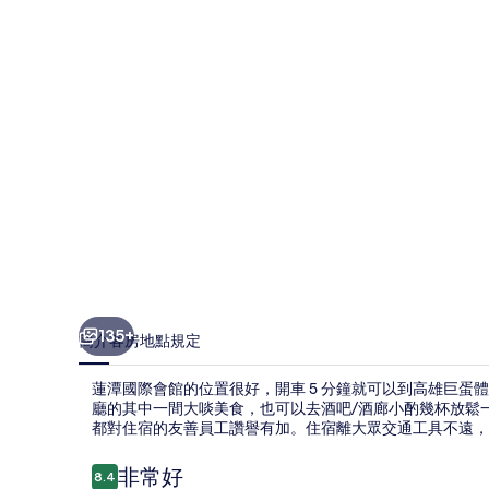
館
的
相
片
集
135+
簡介
客房
地點
規定
蓮潭國際會館的位置很好，開車 5 分鐘就可以到高雄巨蛋
廳的其中一間大啖美食，也可以去酒吧/酒廊小酌幾杯放鬆
都對住宿的友善員工讚譽有加。住宿離大眾交通工具不遠，走
評
非常好
8.4
8.4 分，滿分 10 分，