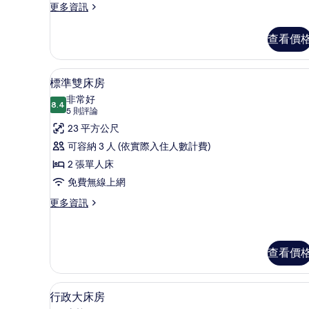
更
更多資訊
多
客
查看價
房
的
詳
標準雙床房 | 高級寢具、迷你
顯
5
情
標準雙床房
示
非常好
8.4
8.4 分，滿分 10 分
標
(5
5 則評論
則
準
23 平方公尺
評
雙
可容納 3 人 (依實際入住人數計費)
論)
床
2 張單人床
房
免費無線上網
的
更
更多資訊
多
所
標
有
準
雙
查看價
相
床
片
房
行政大床房 | 高級寢具、迷你
顯
的
9
行政大床房
詳
示