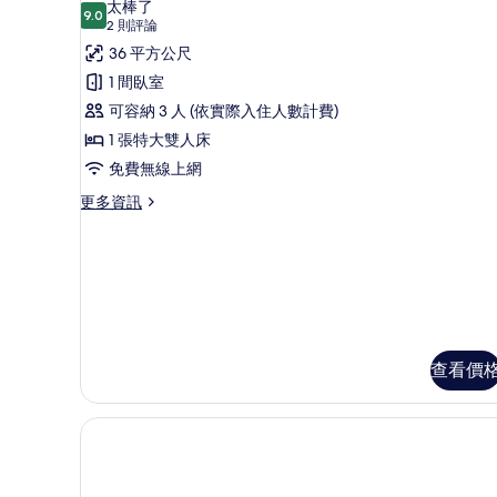
太棒了
情
9.0
9.0 分，滿分 10 分
行
(2
2 則評論
則
政
36 平方公尺
評
大
1 間臥室
論)
床
可容納 3 人 (依實際入住人數計費)
房
1 張特大雙人床
的
免費無線上網
所
更
更多資訊
多
有
行
相
政
大
片
床
房
的
詳
查看價
情