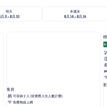
9 - 8月 10) 的供應情況
查看本週末 (8月 14 - 8月 16) 的供應情
明天
本週末
8月 9 - 8月 10
8月 14 - 8月 16
標
8.
更
更
多
客房
標
可容納 2 人 (依實際入住人數計費)
準
單
免費無線上網
床