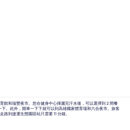
住宿景觀
體育館和瑞豐夜市。您在健身中心揮灑完汗水後，可以選擇到 2 間餐
一下。此外，開車一下下就可以到高雄國家體育場和六合夜市。旅客
路到捷運生態園區站只需要 11 分鐘。
住宿景觀