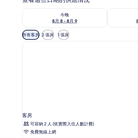
查看今晚 (8月 8 - 8月 9) 的供應情況
查看明天 (8月 
今晚
8月 8 - 8月 9
可
所有客房
2 張床
1 張床
用
的
客
房
篩
選
條
件
客房
可容納 2 人 (依實際入住人數計費)
免費無線上網