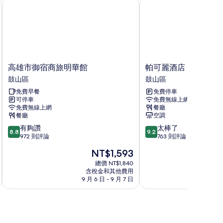
高雄市御宿商旅明華館
帕可麗酒店
高
帕
高雄市御宿商旅明華館
帕可麗酒店
雄
可
鼓山區
鼓山區
市
麗
免費早餐
免費停車
御
酒
可停車
免費無線上網
宿
店
免費無線上網
餐廳
商
鼓
餐廳
空調
旅
山
8.8
9.2
有夠讚
太棒了
明
區
8.8
9.2
分，
分，
972 則評論
763 則評論
華
滿
滿
館
現
NT$1,593
分
分
鼓
在
10
10
總價 NT$1,840
山
價
含稅金和其他費用
分，
分，
區
格
9 月 6 日 - 9 月 7 日
8 月
有
太
為
夠
棒
NT$1,593
讚，
了，
972
763
則
則