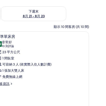
況
查看下週末 (8月 21 - 8月 23) 的供應情況
下週末
8月 21 - 8月 23
顯示 10 間客房 (共 10 間)
標準單床房 | 高級寢具、迷你吧、書桌、遮光布
顯
4
準單床房
示
非常好
2
8.2 分，滿分 10 分
標
(10
10 則評論
則
準
23 平方公尺
評
單
1 間臥室
論)
床
可容納 3 人 (依實際入住人數計費)
房
1 張加大雙人床
的
免費無線上網
所
多資訊
有
相
片