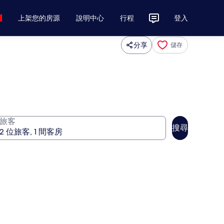
上架您的房源
說明中心
行程
登入
分享
儲存
旅客
搜尋