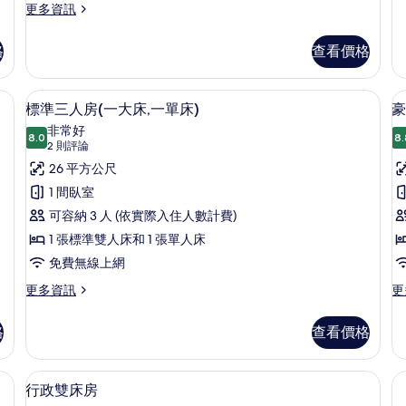
更
更多資訊
房
多
的
客
詳
格
查看價格
房
情
的
詳
吧、書桌、遮光布/窗簾
標準三人房(一大床,一單床) | 高級寢
顯
8
情
標準三人房(一大床,一單床)
豪
示
非常好
8.0
8.
8.0 分，滿分 10 分
標
(2
2 則評論
則
準
26 平方公尺
評
三
1 間臥室
論)
人
可容納 3 人 (依實際入住人數計費)
房
1 張標準雙人床和 1 張單人床
(一
免費無線上網
大
更
更
更多資訊
更
多
多
床,
標
豪
格
查看價格
一
準
華
三
雙
單
人
床
吧、書桌、遮光布/窗簾
行政雙床房 | 高級寢具、迷你吧、書桌
顯
床)
6
房
房
行政雙床房
示
(一
的