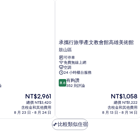
承攜行旅學產文教會館高雄美術館
承
承攜行旅學產文教會館高雄美術館
攜
鼓山區
行
可停車
旅
免費無線上網
學
空調
產
24 小時櫃台服務
文
8.6
有夠讚
教
8.6
分，
論
352 則評論
會
滿
館
現
現
NT$2,961
NT$1,058
分
高
在
在
10
總價 NT$3,420
總價 NT$1,222
雄
價
價
含稅金和其他費用
含稅金和其他費用
分，
美
格
格
8 月 23 日 - 8 月 24 日
8 月 13 日 - 8 月 14 日
有
術
為
為
夠
館
NT$2,961
NT$1,058
比較類似住宿
讚，
鼓
352
山
則
區