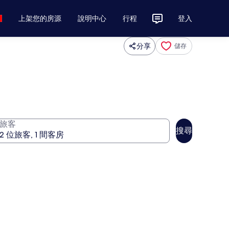
上架您的房源
說明中心
行程
登入
分享
儲存
旅客
搜尋