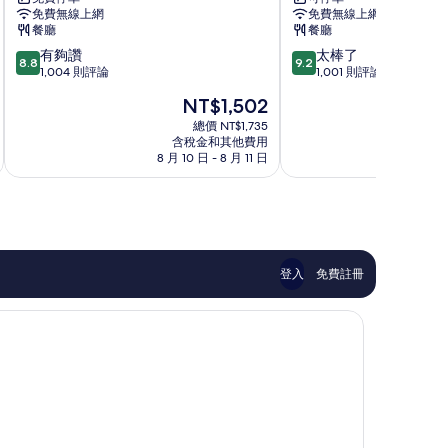
商
鼓
免費無線上網
免費無線上網
旅
山
餐廳
餐廳
站
區
8.8
9.2
有夠讚
太棒了
前
8.8
9.2
分，
分，
1,004 則評論
1,001 則評論
館
滿
滿
高
現
NT$1,502
分
分
雄
在
10
10
總價 NT$1,735
市
價
含稅金和其他費用
分，
分，
中
格
8 月 10 日 - 8 月 11 日
8 
有
太
心
為
夠
棒
NT$1,502
讚，
了，
1,004
1,001
則
則
評
評
論
論
登入
免費註冊