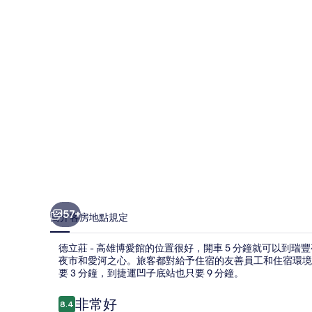
雄
博
愛
館
的
相
片
集
57+
簡介
客房
地點
規定
德立莊 - 高雄博愛館的位置很好，開車 5 分鐘就可以到
夜市和愛河之心。旅客都對給予住宿的友善員工和住宿環境
要 3 分鐘，到捷運凹子底站也只要 9 分鐘。
評
非常好
8.4
8.4 分，滿分 10 分，