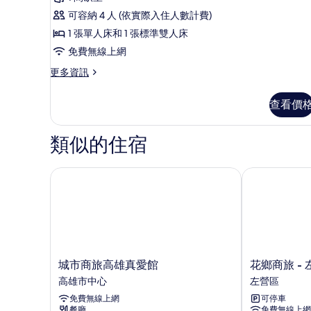
所
可容納 4 人 (依實際入住人數計費)
有
1 張單人床和 1 張標準雙人床
相
免費無線上網
片
更
更多資訊
多
三
查看價
人
房
的
類似的住宿
詳
情
城市商旅高雄真愛館
花鄉商旅 - 
城
花
城市商旅高雄真愛館
花鄉商旅 -
市
鄉
高雄市中心
左營區
商
商
免費無線上網
可停車
旅
旅
餐廳
免費無線上網