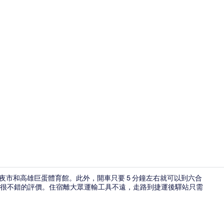
外觀
瑞豐夜市和高雄巨蛋體育館。此外，開車只要 5 分鐘左右就可以到六合
很不錯的評價。住宿離大眾運輸工具不遠，走路到捷運後驛站只需
三人房 | 客