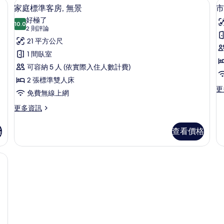
遮光布/窗簾、免費無線上網、床單
家庭標準客房, 無景 | 
顯
7
房
景
家庭標準客房, 無景
市
示
的
的
好極了
詳
10.0
詳
10.0 分，滿分 10 分
家
(2
2 則評論
情
情
則
庭
21 平方公尺
評
標
1 間臥室
論)
準
可容納 5 人 (依實際入住人數計費)
客
2 張標準雙人床
更
更
房,
免費無線上網
多
無
市
更
更多資訊
景
多
景
家
家
格
查看價格
的
庭
庭
房
標
所
的
準
有
詳
客
情
房,
相
無
片
景
的
詳
情