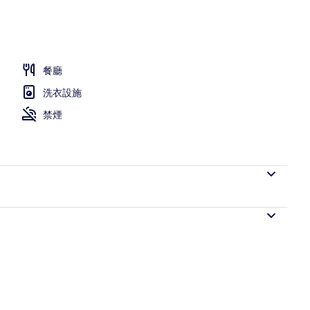
| 客房內保險箱、遮光布/窗簾、免費無線上網、床單
餐廳
洗衣設施
禁煙