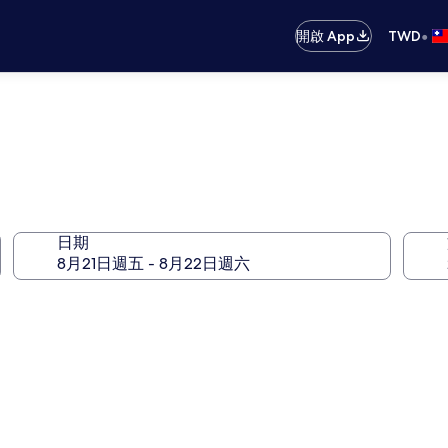
•
開啟 App
TWD
日期