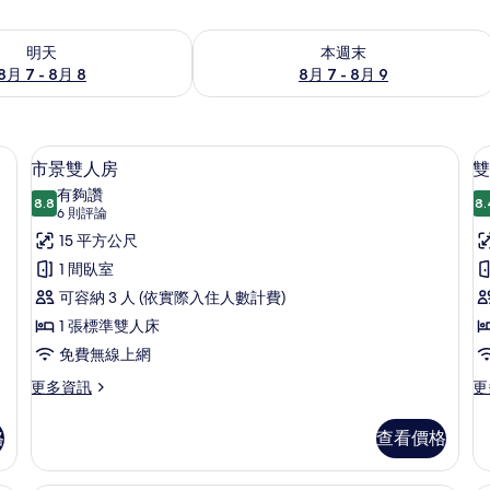
7 - 8月 8) 的供應情況
查看本週末 (8月 7 - 8月 9) 的供應情況
明天
本週末
8月 7 - 8月 8
8月 7 - 8月 9
免費無線上網、床單
客房內保險箱、遮光布/窗簾、免費無
顯
8
市景雙人房
雙
示
有夠讚
8.8
8.
8.8 分，滿分 10 分
市
(6
6 則評論
則
景
15 平方公尺
評
雙
1 間臥室
房
論)
人
可容納 3 人 (依實際入住人數計費)
房
1 張標準雙人床
的
免費無線上網
所
更
更
更多資訊
更
多
多
有
市
雙
格
查看價格
相
景
床
雙
房,
片
人
無