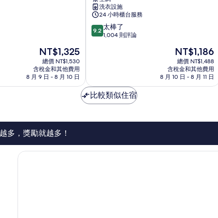
高
洗衣設施
雄
24 小時櫃台服務
市
9.2
太棒了
中
9.2
分，
1,004 則評論
心
滿
現
現
NT$1,325
NT$1,186
分
在
在
10
總價 NT$1,530
總價 NT$1,488
價
價
含稅金和其他費用
含稅金和其他費用
分，
格
格
8 月 9 日 - 8 月 10 日
8 月 10 日 - 8 月 11 日
太
為
為
棒
NT$1,325
NT$1,186
比較類似住宿
了，
1,004
則
評
論
越多，獎勵就越多！