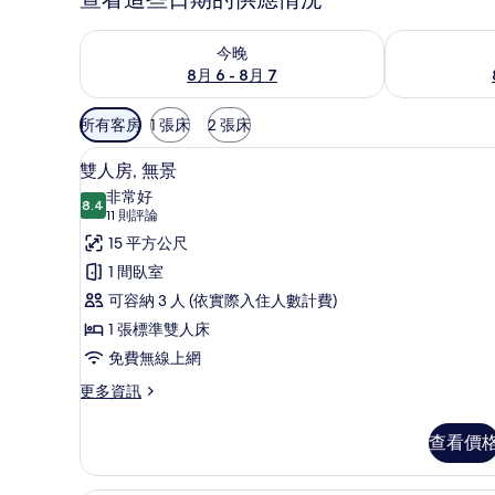
查看今晚 (8月 6 - 8月 7) 的供應情況
查看明天 (8月 
今晚
8月 6 - 8月 7
可
所有客房
1 張床
2 張床
用
客房內保險箱、遮光布/窗簾、
顯
的
7
雙人房, 無景
示
客
非常好
8.4
房
8.4 分，滿分 10 分
雙
(11
11 則評論
篩
則
人
15 平方公尺
選
評
房,
1 間臥室
條
論)
無
可容納 3 人 (依實際入住人數計費)
件
景
1 張標準雙人床
的
免費無線上網
所
更
更多資訊
多
有
雙
查看價
相
人
房,
片
無