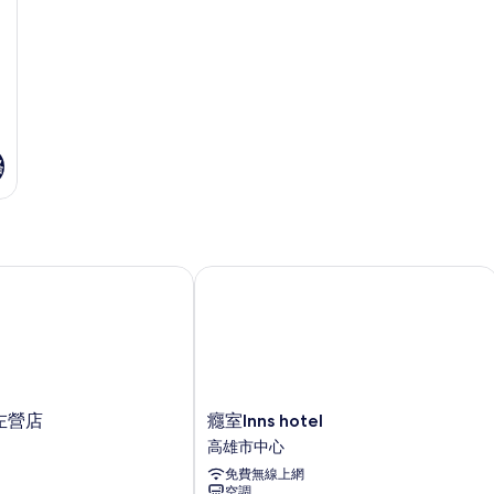
格
左營店
癮室Inns hotel
癮
 左營店
癮室Inns hotel
室
高雄市中心
Inns
免費無線上網
hotel
空調