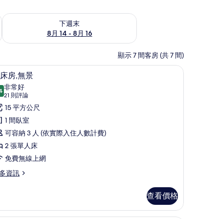
查看下週末 (8月 14 - 8月 16) 的供應情況
下週末
8月 14 - 8月 16
顯示 7 間客房 (共 7 間)
線上網、床單
雙床房,無景 | 客房內保險箱、遮光布/窗簾、
顯
8
床房,無景
示
非常好
4
8.4 分，滿分 10 分
雙
(21
21 則評論
則
床
15 平方公尺
評
,
1 間臥室
論)
無
可容納 3 人 (依實際入住人數計費)
景
2 張單人床
的
免費無線上網
所
多資訊
有
查看價格
相
片