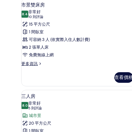
市景雙床房 | 客房內保險箱、
顯
8
景
市景雙床房
示
的
非常好
詳
8.4
8.4 分，滿分 10 分
市
(10
10 則評論
情
則
景
15 平方公尺
評
雙
1 間臥室
論)
床
可容納 3 人 (依實際入住人數計費)
房
2 張單人床
的
免費無線上網
所
更
更多資訊
多
有
市
查看價
相
景
雙
片
床
三人房 | 客房景觀
顯
10
房
三人房
示
的
非常好
詳
8.0
8.0 分，滿分 10 分
三
(5
5 則評論
情
則
人
城市景
評
房
20 平方公尺
論)
的
1 間臥室