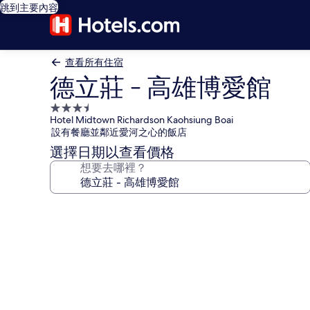
跳到主要內容
查看所有住宿
德立莊 - 高雄博愛館
3.5
Hotel Midtown Richardson Kaohsiung Boai
星
設有餐廳並鄰近愛河之心的飯店
級
選擇日期以查看價格
住
想要去哪裡？
宿
德
立
莊
-
高