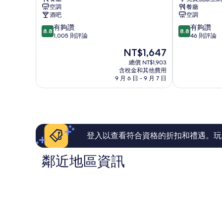
高
-
空調
餐廳
雄
左
酒吧
空調
真
營
8.8
8.8
有夠讚
有夠讚
愛
店
8.8
8.8
分，
分，
1,005 則評論
46 則評論
館
左
滿
滿
高
營
現
NT$1,647
分
分
雄
區
在
10
10
總價 NT$1,903
市
價
含稅金和其他費用
分，
分，
中
格
9 月 6 日 - 9 月 7 日
有
有
心
為
夠
夠
NT$1,647
讚，
讚，
1,005
46
則
則
評
評
論
論
登入以查看符合資格的折扣和禮遇。玩
鄰近地區資訊