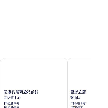
碧港良居商旅站前館
巨蛋旅店
碧
巨
碧港良居商旅站前館
巨蛋旅店
港
蛋
高雄市中心
鼓山區
良
旅
免費早餐
免費早餐
居
店
免費停車
可停車