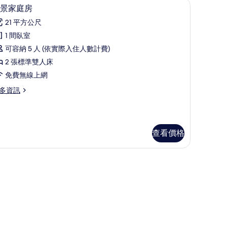
客房內保險箱、遮光布/窗簾、免費無線上網、床單
市景家庭房 | 客房內保險箱、遮光布/窗簾、
顯
8
景家庭房
示
21 平方公尺
市
1 間臥室
景
可容納 5 人 (依實際入住人數計費)
家
2 張標準雙人床
庭
免費無線上網
房
多資訊
的
所
有
查看價格
相
片