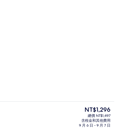
雙床房,無景 | 客房內保險箱、遮光布
目
NT$1,296
前
總價 NT$1,497
的
含稅金和其他費用
房景觀
大廳
價
9 月 6 日 - 9 月 7 日
格
是