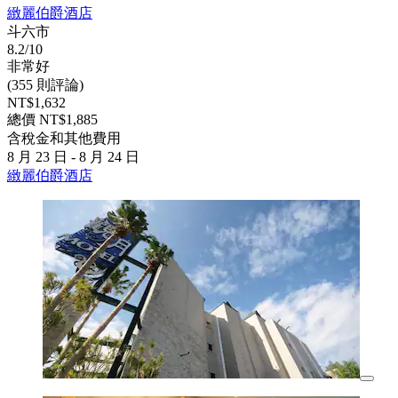
緻麗伯爵酒店
斗六市
8.2/10
非常好
(355 則評論)
NT$1,632
總價 NT$1,885
含稅金和其他費用
8 月 23 日 - 8 月 24 日
緻麗伯爵酒店