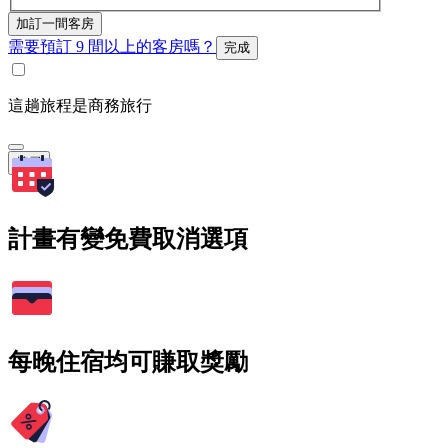
加訂一間客房
需要預訂 9 間以上的客房嗎？
完成
這趟旅程是商務旅行
搜尋
計畫有變免費取消選項
每晚住宿均可賺取獎勵