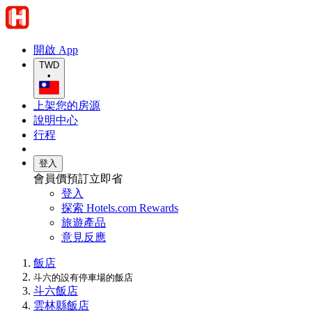
開啟 App
TWD
•
上架您的房源
說明中心
行程
登入
會員價預訂立即省
登入
探索 Hotels.com Rewards
旅遊產品
意見反應
飯店
斗六的設有停車場的飯店
斗六飯店
雲林縣飯店