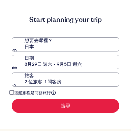
店
為
大
查
NT$5,117
飯
看
標
店
Start planning your trip
準
房
價
的
更
想要去哪裡？
多
日本
資
訊。
日期
8月29日 週六 - 9月5日 週六
旅客
2 位旅客, 1 間客房
這趟旅程是商務旅行
搜尋