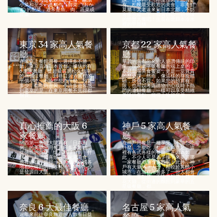
小菜和至少一道稱作「御菜」(おか
有。札幌最受歡迎的美食，非海鮮
ず) 的配菜，通常是魚、肉、蔬菜或
莫屬！大老遠來到日本北部，不妨
豆腐。...
奢侈放縱一下，犒賞自己一頓美味
的螃蟹大餐吧！生長在北日本冷水
裡的甲殼橫...
東京 34 家高人氣餐
京都 22 家高人氣餐
廳
廳
在東京上餐館用餐，選擇多不勝
華麗的京都向來給人盛讚傳統的印
數。東京貴為日本首都，據估約有
象，幾家老字號餐廳所端上桌的，
6 萬家餐廳，從超級名廚松久信幸
不只是場美食饗宴，更是一堂寶貴
的高價位餐廳，到巷口居酒屋裡的
的歷史課。然而，像這樣的尊寵體
平價小吃，不論您想吃什麼、預算
驗，所費不貲。如果您的預算有
多少，都能夠盡興。令許多遊客感
限，也可以考慮購物中心或時下熱
到慶幸的是，在東京用餐不見得都
門的連鎖餐廳，一樣可以享受精緻
很貴。...
美味的餐點，稱得上物超所值。...
真心推薦的大阪 6
神戶 5 家高人氣餐
家餐廳
廳
關西第一大城大阪素有「日本廚
在神戶用餐是一種享受，不論想吃
房」的美譽，用餐選擇多不勝數，
什麼、怎麼吃，都能心滿意足。這
從傳統的高級「懷石料理」到「什
裡有各式各樣的餐廳，正因為如
錦燒」和「壽喜燒」等家常美食，
此，不少人可是為了接下來要選哪
應有盡有。值得一提的是，全國各
一家餐廳而傷透腦筋呢！此外，神
地都吃得到的日本料理，其中不少
戶有大量外派人士，相較於其他小
是發源自大阪。...
城市，在這裡用餐多了一份大都會
氛圍。重點是，不論您想花小錢或
花大錢，從街邊的麵館到豪華的五
星級餐廳，都...
奈良 6 大最佳餐廳
名古屋 5 家高人氣
近年來前往奈良旅遊的人數有日益