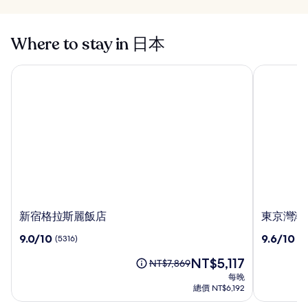
Where to stay in 日本
新宿格拉斯麗飯店
東京灣潮見
新
東
新宿格拉斯麗飯店
東京灣潮
宿
京
9.0
9.6
9.0/10
9.6/10
(5316)
(5
格
灣
分，
分，
拉
潮
現
NT$5,117
滿
滿
原
NT$7,869
斯
見
在
分
分
價
每晚
麗
王
價
10，
10，
為
總價 NT$6,192
飯
子
格
(5316)
(5722)
NT$7,869，