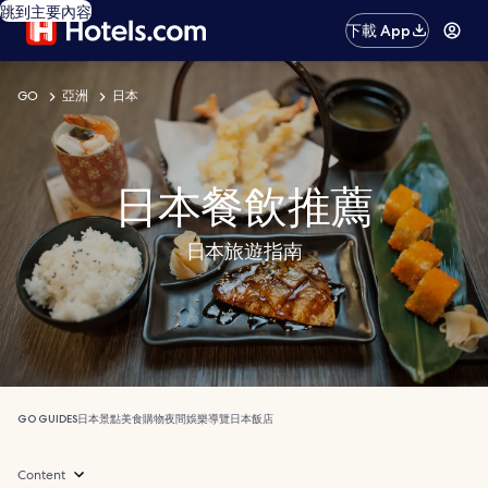
跳到主要內容
下載 App
GO
亞洲
日本
日本餐飲推薦
日本旅遊指南
GO GUIDES
日本
景點
美食
購物
夜間娛樂
導覽
日本飯店
Content