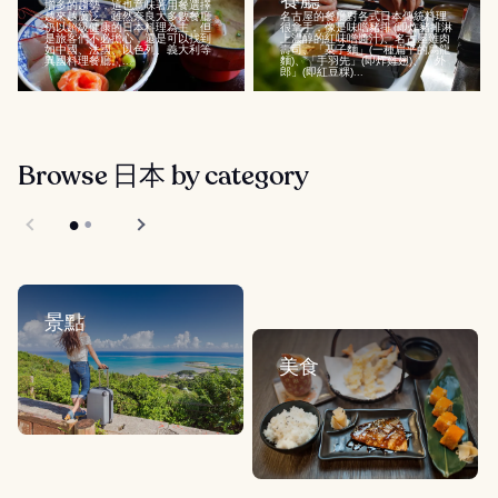
餐廳
增多的趨勢，這也意味著用餐選擇
越來越廣泛。雖然奈良大多數餐廳
名古屋的餐廳對各式日本傳統料理
仍以超級健康的日本料理為主，但
很拿手，像是味噌豬排 (即炸豬排淋
是旅客們不必擔心，還是可以找到
上濃醇的紅味噌醬汁)、名古屋雞肉
如中國、法國、以色列、義大利等
壽司、「棊子麵」(一種扁平的烏龍
異國料理餐廳。...
麵)、「手羽先」(即炸雞翅)、「外
郎」(即紅豆粿)...
Browse 日本 by category
景點
美食