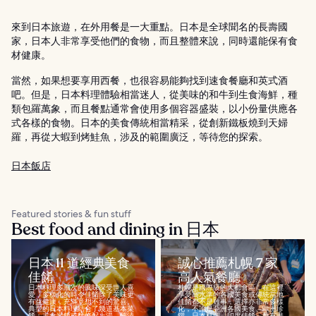
來到日本旅遊，在外用餐是一大重點。日本是全球聞名的長壽國
家，日本人非常享受他們的食物，而且整體來說，同時還能保有食
材健康。
當然，如果想要享用西餐，也很容易能夠找到速食餐廳和英式酒
吧。但是，日本料理體驗相當迷人，從美味的和牛到生食海鮮，種
類包羅萬象，而且餐點通常會使用多個容器盛裝，以小份量供應各
式各樣的食物。日本的美食傳統相當精采，從創新鐵板燒到天婦
羅，再從大蝦到烤鮭魚，涉及的範圍廣泛，等待您的探索。
日本飯店
Featured stories & fun stuff
Best food and dining in 日本
日本 11 道經典美食
誠心推薦札幌 7 家
佳餚
高人氣餐廳
日本料理多層次的風味深受世人喜
札幌是國際級的大都會區，在這裡
愛，多樣化的時令佳餚除了美味更
享受高水準的各國美食或傳統當地
有益健康，充滿意想不到的驚喜。
佳餚都不是難事，選擇亦非常多樣
典型的日本料理結合了幾道基本菜
化，不論是亞洲各國美食、歐洲珍
餚：主食米飯或麵條配上湯、醃漬
饌、日本料理、印度佳餚，應有盡