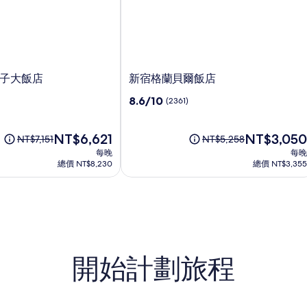
新
子大飯店
新宿格蘭貝爾飯店
宿
8.6
8.6/10
(2361)
格
分，
蘭
滿
貝
現
分
現
NT$6,621
NT$3,050
原
原
NT$7,151
NT$5,258
爾
在
10，
在
價
價
每晚
每晚
飯
價
(2361)
價
為
為
總價 NT$8,230
總價 NT$3,355
店
格
格
NT$7,151，
NT$5,258，
為
為
查
查
NT$6,621
NT$3,050
看
看
標
標
準
準
房
房
價
價
開始計劃旅程
的
的
更
更
多
多
資
資