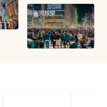
夜間娛樂
東京埃德蒙大都會飯店
諾特 東京新宿