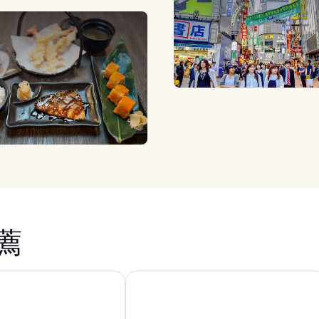
薦
子大飯店
新宿格蘭貝爾飯店