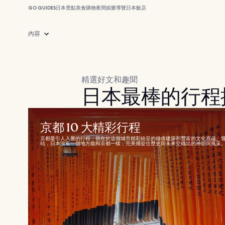
GO GUIDES
日本
景點
美食
購物
夜間娛樂
導覽
日本飯店
內容
精選好文和趣聞
日本最棒的行程
京都 10 大精彩行程
京都最引人入勝的行程，就在於這個城市精彩紛呈的雄偉建築和豐富的文化底蘊。
站，日本沒有一個地方能和京都一樣，完美捕捉住歷史與未來交織出的神韻與風采。.