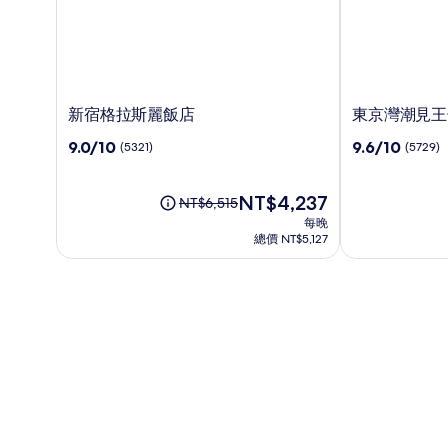
新
東
新宿格拉斯麗飯店
東京灣潮見王
宿
京
9.0
9.6
9.0/10
9.6/10
(5321)
(5729)
格
灣
分，
分，
拉
潮
滿
滿
斯
見
分
現
分
NT$4,237
原
NT$6,515
麗
王
10，
在
10，
價
每晚
飯
子
(5321)
價
(5729)
為
總價 NT$5,127
店
大
格
NT$6,515，
為
飯
查
NT$4,237
店
看
標
準
房
價
的
更
多
資