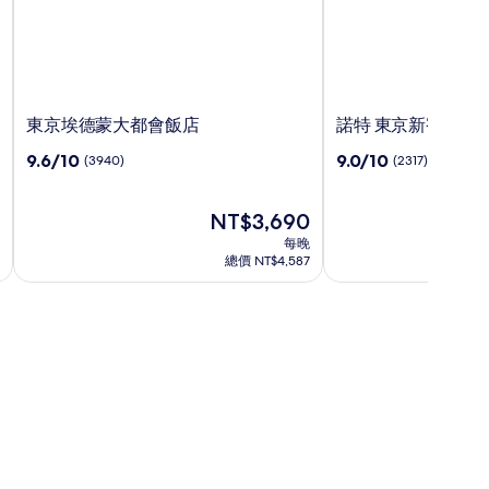
東
諾
東京埃德蒙大都會飯店
諾特 東京新宿
京
特
9.6
9.0
9.6/10
9.0/10
(3940)
(2317)
埃
東
分，
分，
德
京
滿
滿
蒙
新
分
現
分
NT$3,690
原
NT$4
大
宿
10，
在
10，
價
每晚
都
(3940)
價
(2317)
為
總價 NT$4,587
會
格
NT$
飯
為
查
NT$3,690
店
看
標
準
房
價
的
更
多
資