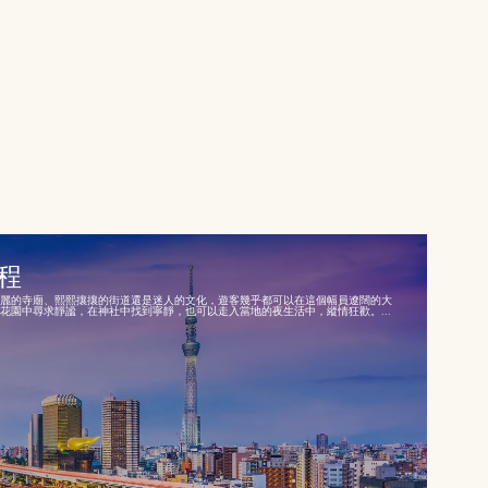
行程
麗的寺廟、熙熙攘攘的街道還是迷人的文化，遊客幾乎都可以在這個幅員遼闊的大
花園中尋求靜謐，在神社中找到寧靜，也可以走入當地的夜生活中，縱情狂歡。...