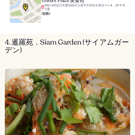
Towers Plaza 美食街
450-6012 日本愛知縣名古屋市中村區名車站 1-1-4，JR 中央
大廈
地圖
4. 暹羅苑．Siam Garden (サイアムガー
デン)