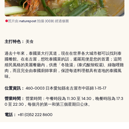
照片由
naturepost
拍攝 (
CC0
) 經過修圖
主打特色：
美食
過去十年來，泰國菜大行其道，現在在世界各大城市都可以找到泰
國餐館。在名古屋，想吃泰國菜的話，暹羅苑便是您的首選；這間
殖民風格的美麗餐廳內，供應「冬陰湯」(泰式酸辣蝦湯)、綠咖哩雞
肉，而且完全由泰國廚師掌廚，保證每道料理都具有道地的泰國風
味。
位置資訊：
460-0003 日本愛知縣名古屋市中區錦 1-15-17
營業時間：
營業時間：午餐時段為 11:30 至 14:30，晚餐時段為 17:3
0 至 22:30，每個月的第一和第三個星期日公休。
電話：
+81 (0)52 222 8600