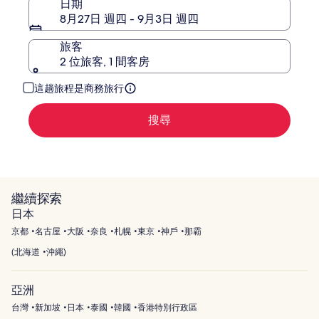
日期
8月27日 週四 - 9月3日 週四
旅客
2 位旅客, 1 間客房
這趟旅程是商務旅行
搜尋
繼續探索
日本
京都
名古屋
大阪
奈良
札幌
東京
神戶
那霸
(
北海道
沖繩
)
亞洲
台灣
新加坡
日本
泰國
韓國
香港特別行政區