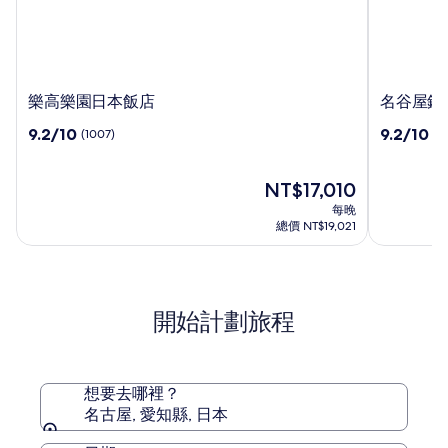
樂
名
樂高樂園日本飯店
名谷屋錦
高
谷
9.2
9.2
9.2/10
9.2/10
(1007)
(1
樂
屋
分，
分，
園
錦
滿
滿
日
鯉
分
現
分
NT$17,010
本
日
10，
在
10，
每晚
飯
航
(1007)
價
(1403)
總價 NT$19,021
店
城
格
為
市
NT$17,010
飯
店
開始計劃旅程
想要去哪裡？
名古屋, 愛知縣, 日本