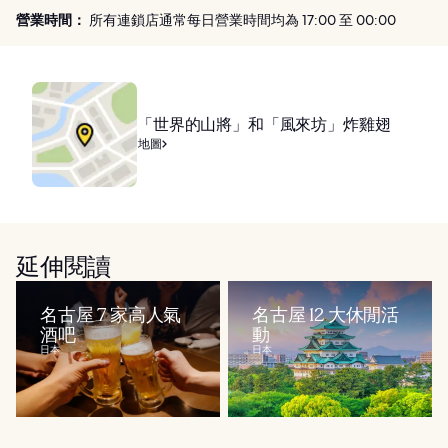
營業時間：
所有連鎖店通常每日營業時間均為 17:00 至 00:00
「世界的山將」和「風來坊」炸雞翅
地圖
延伸閱讀
名古屋 7 家高人氣
名古屋 12 大休閒活
酒吧
動
日本
日本