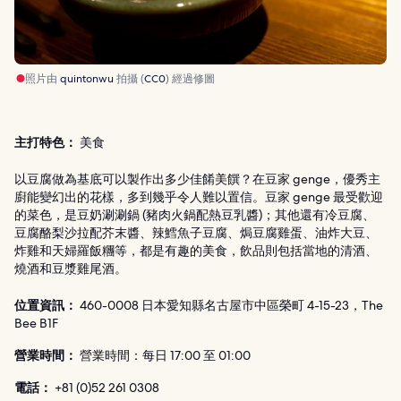
照片由
quintonwu
拍攝 (
CC0
) 經過修圖
主打特色：
美食
以豆腐做為基底可以製作出多少佳餚美饌？在豆家 genge，優秀主
廚能變幻出的花樣，多到幾乎令人難以置信。豆家 genge 最受歡迎
的菜色，是豆奶涮涮鍋 (豬肉火鍋配熱豆乳醬)；其他還有冷豆腐、
豆腐酪梨沙拉配芥末醬、辣鱈魚子豆腐、焗豆腐雞蛋、油炸大豆、
炸雞和天婦羅飯糰等，都是有趣的美食，飲品則包括當地的清酒、
燒酒和豆漿雞尾酒。
位置資訊：
460-0008 日本愛知縣名古屋市中區榮町 4-15-23，The
Bee B1F
營業時間：
營業時間：每日 17:00 至 01:00
電話：
+81 (0)52 261 0308