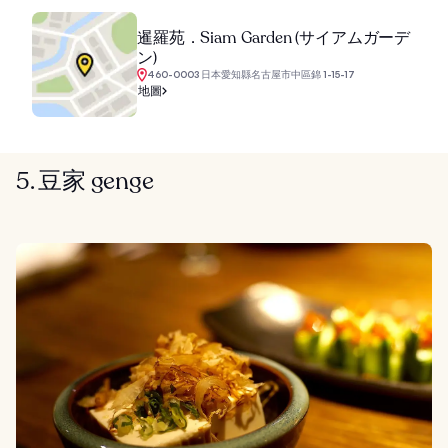
暹羅苑．Siam Garden (サイアムガーデ
ン)
460-0003 日本愛知縣名古屋市中區錦 1-15-17
地圖
5. 豆家 genge