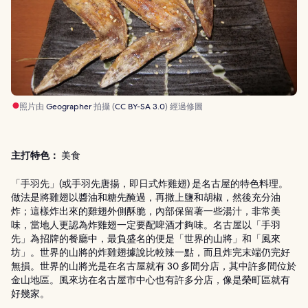
照片由
Geographer
拍攝 (
CC BY-SA 3.0
) 經過修圖
主打特色：
美食
「手羽先」(或手羽先唐揚，即日式炸雞翅) 是名古屋的特色料理。
做法是將雞翅以醬油和糖先醃過，再撒上鹽和胡椒，然後充分油
炸；這樣炸出來的雞翅外側酥脆，內部保留著一些湯汁，非常美
味，當地人更認為炸雞翅一定要配啤酒才夠味。名古屋以「手羽
先」為招牌的餐廳中，最負盛名的便是「世界的山將」和「風來
坊」。世界的山將的炸雞翅據說比較辣一點，而且炸完末端仍完好
無損。世界的山將光是在名古屋就有 30 多間分店，其中許多間位於
金山地區。風來坊在名古屋市中心也有許多分店，像是榮町區就有
好幾家。