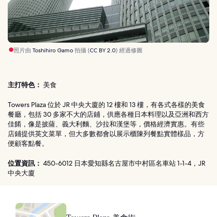
照片由
Toshihiro Gamo
拍攝 (
CC BY 2.0
) 經過修圖
主打特色：
美食
Towers Plaza 位於 JR 中央大廈的 12 樓和 13 樓，有各式各樣的美食
餐廳，包括 30 多家不大的店鋪，供應各種日本料理以及亞洲和西方
佳餚，像是披薩、義大利麵、沙拉和漢堡等，價格經濟實惠。有些
店鋪提供英文菜單，但大多數都會以展示櫃陳列餐點實體樣品，方
便顧客點餐。
位置資訊：
450-6012 日本愛知縣名古屋市中村區名車站 1-1-4，JR
中央大廈