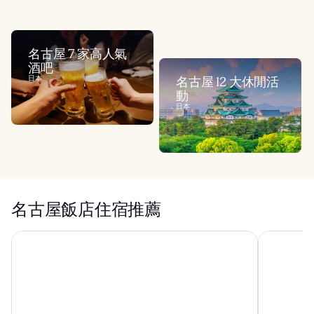
名古屋 7 家高人氣
酒吧
日本
名古屋 12 大休閒活
動
日本
名古屋飯店住宿推薦
樂高樂園日本飯店
名谷屋錦鯉