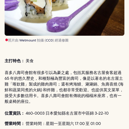
照片由
Wetmount
拍攝 (
CC0
) 經過修圖
主打特色：
美食
喜多八壽司會館有很多引以為豪之處，包括其服務名古屋食客超過
65 年的悠久歷史，和種類極為豐富的壽司，像是以著名的名古屋土
雞「喀欽雞」製成的雞肉壽司；還有烤海鰻、涮涮鍋、魚壽喜燒 (海
鮮和蔬菜同煮的火鍋) 和炸雞，也都非常受歡迎。也提供英文菜單，
接受大多數信用卡。喜多八壽司會館有傳統的榻榻米座席，也有一
般桌椅的座位。
位置資訊：
460-0003 日本愛知縣名古屋市中區錦 3-22-10
營業時間：
營業時間：星期一至星期六 17:00 至 01:00