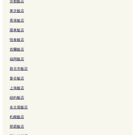
安平運河的民宿
京都飯店
安平運河的青年旅館
東京飯店
鼓山區飯店
香港飯店
鳳山區飯店
羅東飯店
三鳳宮附近的飯店
恆春飯店
高雄巨蛋體育館附近的飯店
首爾飯店
三民區飯店
福岡飯店
楠梓區飯店
新北市飯店
大港橋附近的飯店
曼谷飯店
明星釣蝦場附近的飯店
上海飯店
鹽埕區飯店
紐約飯店
新左營高鐵站附近的飯店
名古屋飯店
光榮碼頭附近的飯店
札幌飯店
新堀江商圈附近的飯店
高雄港漁人碼頭附近的飯店
那霸飯店