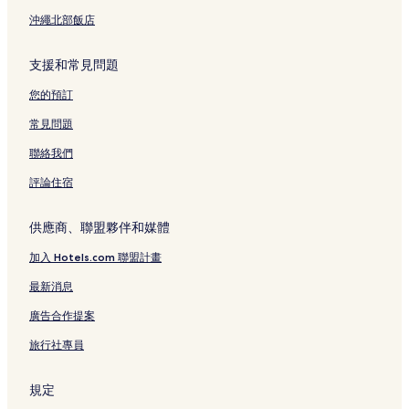
壽山情人觀景台附近的飯店
沖繩北部飯店
打狗英國領事館附近的飯店
玫瑰聖母聖殿主教座堂附近的飯店
支援和常見問題
漢神百貨附近的飯店
您的預訂
衛武營國家藝術文化中心附近的飯店
常見問題
高雄武德殿附近的飯店
聯絡我們
漢神巨蛋購物廣場附近的飯店
評論住宿
慈愛里飯店
捷運獅甲站附近的飯店
供應商、聯盟夥伴和媒體
高雄醫學大學附近的飯店
加入 Hotels.com 聯盟計畫
高雄國際會議中心附近的飯店
最新消息
捷運美麗島站附近的飯店
廣告合作提案
國立科學工藝博物館附近的飯店
旅行社專員
亞灣遊艇碼頭附近的飯店
鰲躍龍翔附近的飯店
規定