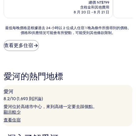
在
分
分
總價 NT$799
價
10
10
含稅金和其他費用
格
分，
分，
8 月 20 日 - 8 月 21 日
為
非
有
NT$692
常
夠
最
最低每晚價格是根據過去 24 小時以 2 位成人住宿 1 晚為條件所搜尋到的價格。
好，
讚，
價格和供應情況可能會有所變動，可能受到其他條款限制。
低
(99
(412
每
則
則
晚
評
評
查看更多住宿
價
論)
論)
格
是
根
據
愛河的熱門地標
過
去
24
愛河
小
8.2/10 (1,693 則評論)
時
以
愛河位於高雄市中心，來到高雄一定要去踩個點。
2
顯示較少
位
查看住宿
成
人
住