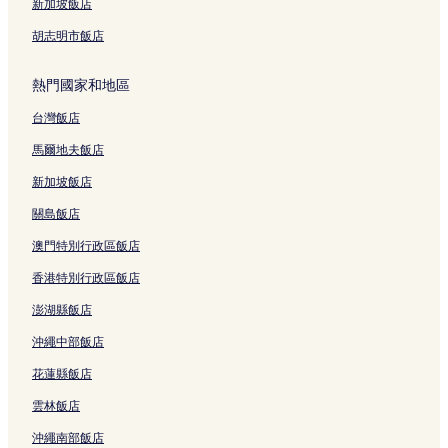
輕軌真愛碼頭站附近的飯店
新加坡飯店
駁二藝術特區附近的飯店
胡志明市飯店
高雄文化中心附近的飯店
熱門國家和地區
台南飯店
台灣飯店
小港區飯店
馬爾地夫飯店
高雄展覽館附近的飯店
Mld 台鋁生活商場附近的飯店
新加坡飯店
旗津海岸附近的飯店
關島飯店
忠烈祠附近的飯店
澳門特別行政區飯店
西子灣附近的飯店
香港特別行政區飯店
高雄市電影館附近的飯店
澎湖縣飯店
愛河附近的飯店
沖繩中部飯店
輕軌軟體園區站附近的飯店
花蓮縣飯店
瑞豐夜市附近的飯店
雲林飯店
前鎮區飯店
沖繩南部飯店