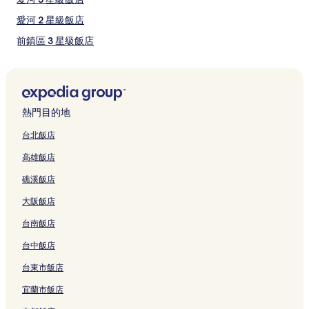
高雄港漁人碼頭
變
三多商圈
動，
愛河 2 星級飯店
可
前鎮區 3 星級飯店
能
受
左營區的旅館
到
其
愛河的青年旅館
他
台南的汽車旅館
條
熱門目的地
款
台南的青年旅館
限
台北飯店
制。
正興街的民宿
高雄飯店
正興街的青年旅館
礁溪飯店
正興街的旅館
大阪飯店
高雄的旅館
台南飯店
高雄的汽車旅館
台中飯店
高雄的民宿
高雄的青年旅館
台東市飯店
安平運河的旅館
宜蘭市飯店