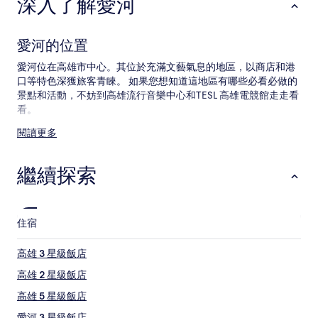
深入了解愛河
宿
1
晚
為
愛河的位置
條
件
愛河位在高雄市中心。其位於充滿文藝氣息的地區，以商店和港
所
口等特色深獲旅客青睞。 如果您想知道這地區有哪些必看必做的
搜
景點和活動，不妨到高雄流行音樂中心和TESL 高雄電競館走走看
尋
看。
到
的
閱讀更多
愛河附近的觀光景點和玩樂活動
價
格。
愛河附近的觀光景點
價
繼續探索
格
愛河之心
和
TESL 高雄電競館
供
高雄 85 大樓
應
住宿
中央公園
情
高雄展覽館
況
高雄 3 星級飯店
可
愛河附近的玩樂活動
能
高雄 2 星級飯店
高雄流行音樂中心
會
高雄 5 星級飯店
漢神百貨
有
駁二藝術特區
所
愛河 3 星級飯店