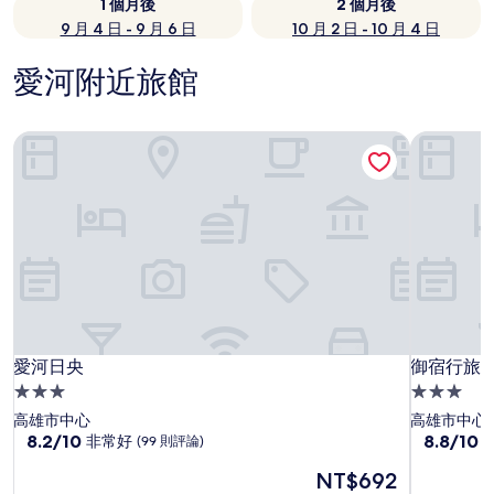
1 個月後
2 個月後
9 月 4 日 - 9 月 6 日
10 月 2 日 - 10 月 4 日
愛河附近旅館
愛河日央
御宿行旅
愛河日央
御宿行旅
愛河日央
御宿行旅
3.0
3.0
星
星
高雄市中心
高雄市中心
級
8.2
級
8.8
8.2/10
8.8/10
非常好
(99 則評論)
分，
分，
住
住
現
NT$692
滿
滿
宿
宿