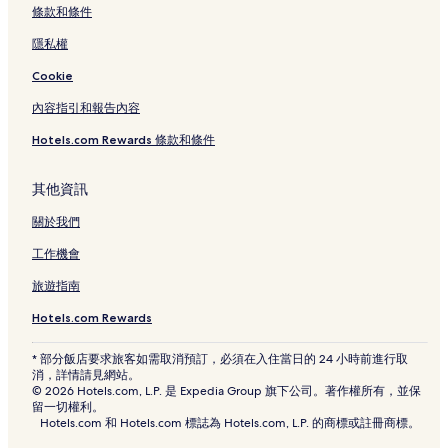
旗津海岸公園附近的飯店
條款和條件
輕軌夢時代站附近的飯店
隱私權
舊堀江商圈附近的飯店
Cookie
捷運三多商圈站附近的飯店
內容指引和報告內容
高雄國家體育場附近的飯店
Hotels.com Rewards 條款和條件
高雄勞工博物館附近的飯店
高雄市立歷史博物館附近的飯店
其他資訊
高雄 85 大樓附近的飯店
關於我們
統一夢時代購物中心附近的飯店
工作機會
高雄飯店
旅遊指南
捷運中央公園站附近的飯店
Hotels.com Rewards
中央公園附近的飯店
* 部分飯店要求旅客如需取消預訂，必須在入住當日的 24 小時前進行取
光之穹頂附近的飯店
消，詳情請見網站。
© 2026 Hotels.com, L.P. 是 Expedia Group 旗下公司。著作權所有，並保
Tesl 高雄電競館附近的飯店
留一切權利。
Hotels.com 和 Hotels.com 標誌為 Hotels.com, L.P. 的商標或註冊商標。
六合夜市附近的飯店