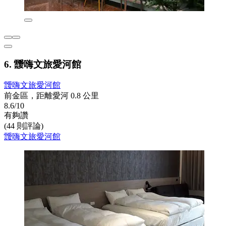
6. 靉嗨文旅愛河館
靉嗨文旅愛河館
前金區，距離愛河 0.8 公里
8.6/10
有夠讚
(44 則評論)
靉嗨文旅愛河館