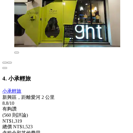
4. 小承輕旅
小承輕旅
新興區，距離愛河 2 公里
8.8/10
有夠讚
(560 則評論)
NT$1,319
總價 NT$1,523
含稅金和其他費用