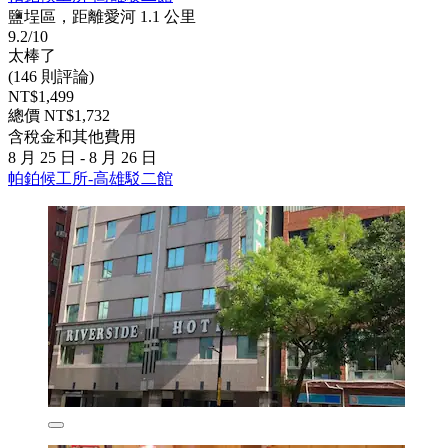
鹽埕區，距離愛河 1.1 公里
9.2/10
太棒了
(146 則評論)
NT$1,499
總價 NT$1,732
含稅金和其他費用
8 月 25 日 - 8 月 26 日
帕鉑候工所-高雄駁二館