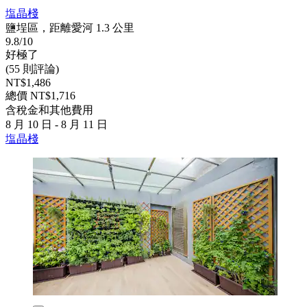
塩晶棧
鹽埕區，距離愛河 1.3 公里
9.8/10
好極了
(55 則評論)
NT$1,486
總價 NT$1,716
含稅金和其他費用
8 月 10 日 - 8 月 11 日
塩晶棧