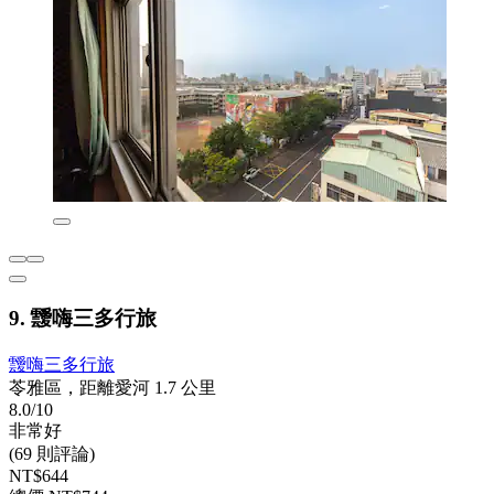
9. 靉嗨三多行旅
靉嗨三多行旅
苓雅區，距離愛河 1.7 公里
8.0/10
非常好
(69 則評論)
NT$644