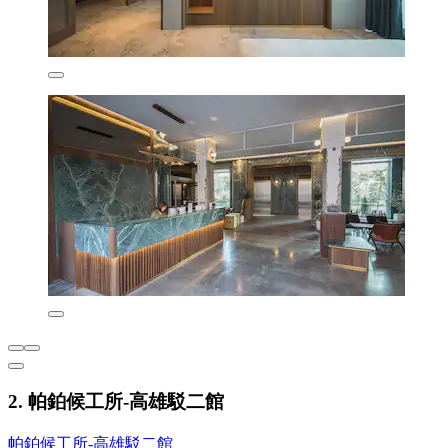
2. 帕鉑候工所-高雄駁二館
帕鉑候工所-高雄駁二館