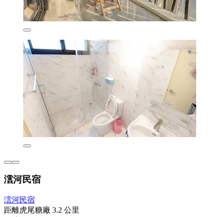
澐河民宿
澐河民宿
距離虎尾糖廠 3.2 公里