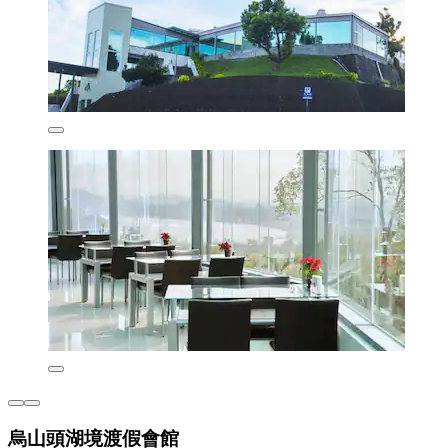
烏山頭湖境渡假會館