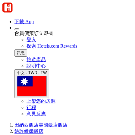
下載 App
會員價預訂立即省
登入
探索 Hotels.com Rewards
訊息
旅遊產品
說明中心
中文 · TWD · TW
上架您的房源
行程
意見反應
田納西飯店
美國飯店
飯店
納許維爾飯店