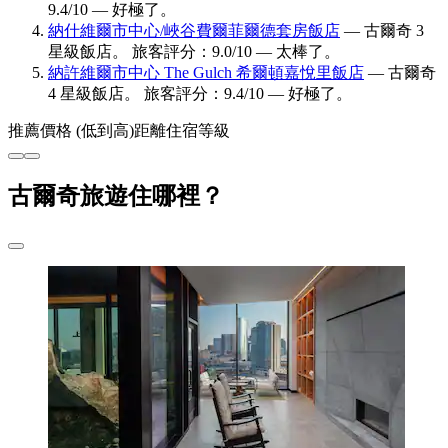
9.4/10 — 好極了。
納什維爾市中心/峽谷費爾菲爾德套房飯店
— 古爾奇 3
星級飯店。 旅客評分：9.0/10 — 太棒了。
納許維爾市中心 The Gulch 希爾頓嘉悅里飯店
— 古爾奇
4 星級飯店。 旅客評分：9.4/10 — 好極了。
推薦
價格 (低到高)
距離
住宿等級
古爾奇旅遊住哪裡？