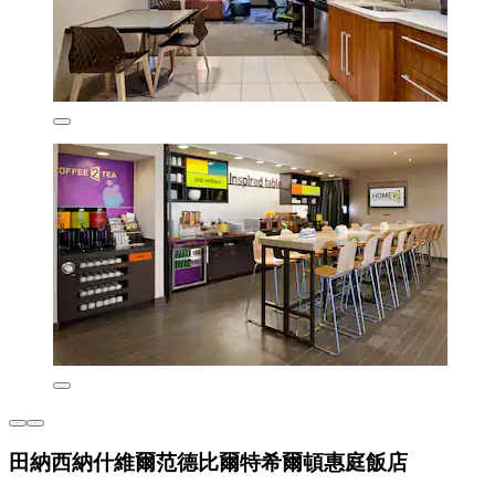
田納西納什維爾范德比爾特希爾頓惠庭飯店