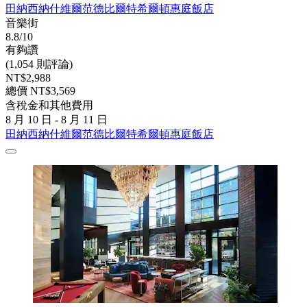
田納西納什維爾范德比爾特希爾頓惠庭飯店
音樂街
8.8/10
有夠讚
(1,054 則評論)
NT$2,988
總價 NT$3,569
含稅金和其他費用
8 月 10 日 - 8 月 11 日
田納西納什維爾范德比爾特希爾頓惠庭飯店