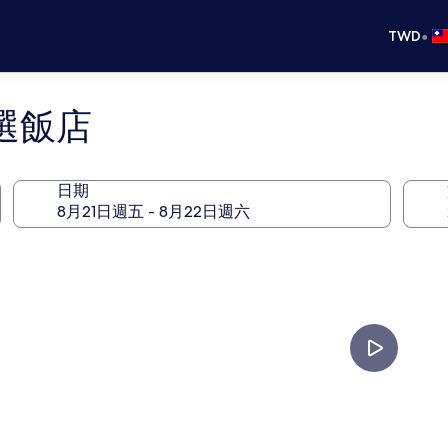
•
TWD
選飯店
日期