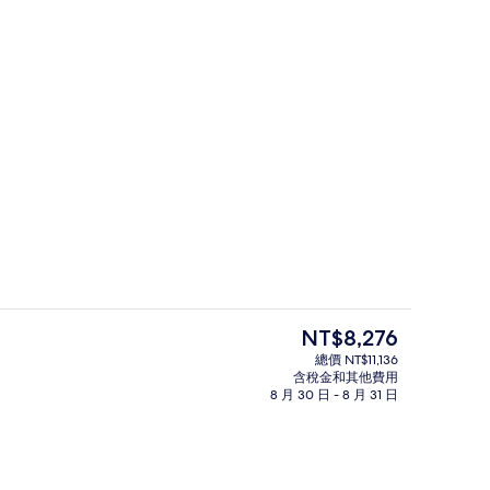
總統套房, 1 張特大雙人床, 城市景觀, 邊間
目
NT$8,276
前
總價 NT$11,136
的
含稅金和其他費用
酒廊、天台酒吧、雞尾酒酒吧
室外游泳池，開放時間為 07:00 至 1
價
8 月 30 日 - 8 月 31 日
格
是
NT$8,276