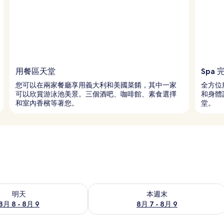
用餐區天堂
Spa 
您可以在兩家餐廳享用義大利和美國菜餚，其中一家
全方位
可以欣賞游泳池美景。三個酒吧、咖啡館、素食選擇
和身體
和室內香檳等著您。
堂。
8 - 8月 9) 的供應情況
查看本週末 (8月 7 - 8月 9) 的供應情況
明天
本週末
8月 8 - 8月 9
8月 7 - 8月 9