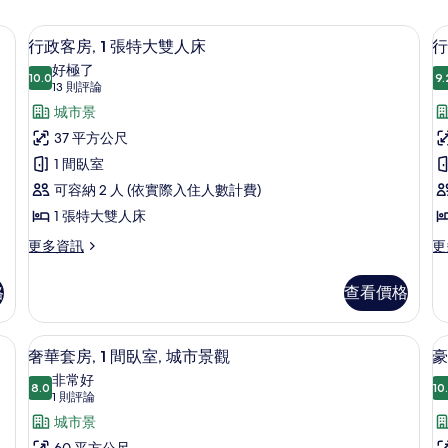
寢具、舒適加層、迷你吧、客房內保險箱
高級寢具、舒適加層、迷你吧、客房內
顯
7
行政客房, 1 張特大雙人床
行
示
好極了
10.0
9.
10.0 分，滿分 10 分
行
(13
13 則評論
則
政
城市景
評
客
37 平方公尺
論)
房,
1 間臥室
房
1
2
可容納 2 人 (依實際入住人數計費)
張
1 張特大雙人床
特
更
更
更多資訊
更
多
多
大
行
行
雙
格
查看價格
政
政
人
客
客
房,
房,
、客房內保險箱
床
奢華套房, 1 間臥室, 城市景觀 | 客廳 | 
顯
6
1
2
奢華套房, 1 間臥室, 城市景觀
豪
的
示
張
張
非常好
特
8.0
加
10
所
8.0 分，滿分 10 分
奢
(1
1 則評論
大
大
則
有
華
城市景
雙
雙
評
人
人
60 平方公尺