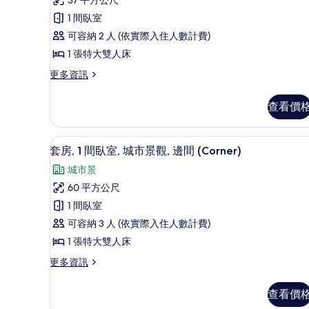
客
情
論)
房,
1 間臥室
1
可容納 2 人 (依實際入住人數計費)
張
1 張特大雙人床
特
更
更多資訊
多
大
豪
雙
查看價
華
人
客
房,
床
套房, 1 間臥室, 城市景觀, 邊間 (C
顯
9
1
套房, 1 間臥室, 城市景觀, 邊間 (Corner)
的
示
張
城市景
特
所
套
大
60 平方公尺
有
房,
雙
1 間臥室
人
相
1
床
可容納 3 人 (依實際入住人數計費)
間
片
的
1 張特大雙人床
詳
臥
情
更
更多資訊
室,
多
城
套
查看價
房,
市