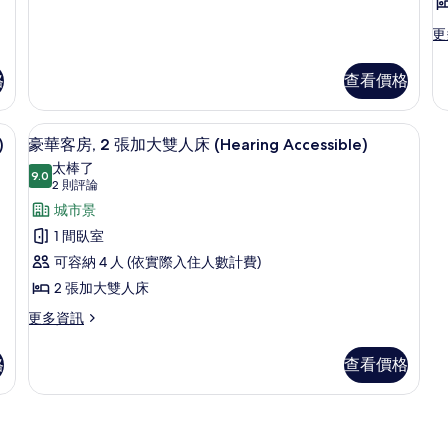
張
豪
有
詳
詳
華
特
更
更
情
情
相
客
多
大
房,
片
豪
格
查看價格
1
雙
華
張
客
人
特
房,
、客房內保險箱
高級寢具、舒適加層、迷你吧、客房內
顯
床
大
6
1
)
豪華客房, 2 張加大雙人床 (Hearing Accessible)
雙
示
張
(Hearing
(
太棒了
人
9.0
特
9.0 分，滿分 10 分
豪
Accessible)
(2
A
2 則評論
床
大
則
Ro
的
(Hearing
華
城市景
雙
Accessible)
評
in
人
所
客
1 間臥室
的
床
論)
S
有
房,
可容納 4 人 (依實際入住人數計費)
詳
(M
情
Ac
相
2
2 張加大雙人床
Ro
張
片
更
更多資訊
in
多
加
Sh
豪
的
大
格
查看價格
華
詳
雙
客
情
房,
人
2
床
張