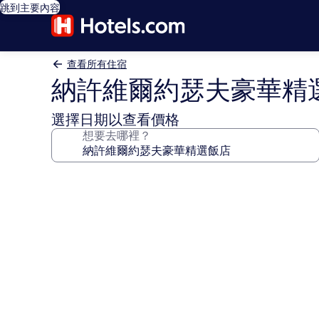
跳到主要內容
查看所有住宿
納許維爾約瑟夫豪華精
選擇日期以查看價格
想要去哪裡？
納
許
維
爾
約
瑟
夫