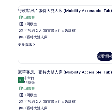
1
景
間
高級寢具、舒適加層、迷你吧
顯
6
臥
觀,
行政客房, 1 張特大雙人床 (Mobility Accessible, Tub)
示
室,
邊
城市景
城
行
間
市
1 間臥室
政
景
(Corner)
可容納 2 人 (依實際入住人數計費)
觀,
客
的
邊
1 張特大雙人床
房,
間
所
更
更多資訊
(Corner)
1
有
多
的
張
行
詳
相
查看價
政
特
情
片
客
大
房,
高級寢具、舒適加層、迷你吧
顯
6
1
雙
豪華客房, 1 張特大雙人床 (Mobility Accessible, Tub)
示
張
非常好
人
特
8.0
8.0 分，滿分 10 分
豪
(1
1 則評論
床
大
則
華
城市景
雙
(Mobility
評
人
客
1 間臥室
Accessible,
床
論)
房,
可容納 2 人 (依實際入住人數計費)
Tub)
(Mobility
Accessible,
1
1 張特大雙人床
的
Tub)