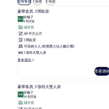
所有客房
1 張床
2 張床
用
豪華套房, 1 間臥室 | 高級
顯
的
5
豪華套房, 1 間臥室
示
客
好極了
10.0
房
10.0 分，滿分 10 分
豪
(4
4 則評論
篩
則
華
城市景
選
評
套
49 平方公尺
條
論)
房,
1 間臥室
件
1
可容納 3 人 (依實際入住人數計費)
間
1 張特大雙人床
臥
更
更多資訊
多
室
豪
的
查看價
華
所
套
房,
有
高級寢具、舒適加層、迷你吧
顯
7
1
豪華客房, 1 張特大雙人床
相
示
間
好極了
臥
9.8
片
9.8 分，滿分 10 分
豪
(24
24 則評論
室
則
華
城市景
的
評
詳
37 平方公尺