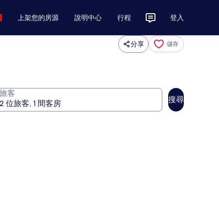
上架您的房源
說明中心
行程
登入
分享
儲存
旅客
搜尋