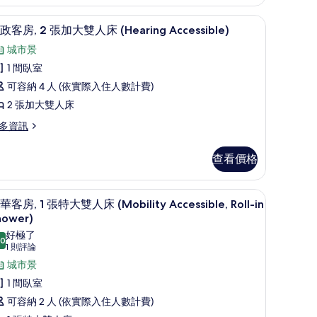
雙
保險箱
高級寢具、舒適加層、迷你吧、客房內保險箱
顯
6
人
政客房, 2 張加大雙人床 (Hearing Accessible)
示
,
城市景
行
城
1 間臥室
政
市
可容納 4 人 (依實際入住人數計費)
客
景
2 張加大雙人床
,
,
多資訊
邊
張
間
查看價格
加
的
大
保險箱
所
高級寢具、舒適加層、迷你吧、客房內保險箱
顯
6
雙
華客房, 1 張特大雙人床 (Mobility Accessible, Roll-in
有
示
hower)
人
相
豪
好極了
床
.0
10.0 分，滿分 10 分
(1
1 則評論
片
華
Hearing
則
城市景
客
ccessible)
評
1 間臥室
,
的
earing
論)
可容納 2 人 (依實際入住人數計費)
cessible)
所