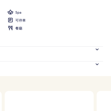
張特大雙人床, 城市景觀, 邊間 | 客廳 | LED 液晶電視、Netflix、串流服務
Spa
可停車
餐廳