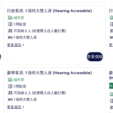
1
套
床,
張
房,
、客房內保險箱
高級寢具、舒適加層、迷你吧、客房內
顯
6
特
1
城
行政客房, 1 張特大雙人床 (Hearing Accessible)
行
示
大
張
市
床
城市景
雙
特
行
景
人
大
1 間臥室
政
床,
雙
觀,
可容納 2 人 (依實際入住人數計費)
城
人
客
邊
市
床,
1 張特大雙人床
房,
房
景
城
間
觀
更
更
更多資訊
更
觀,
市
1
2
多
多
的
邊
景
張
行
行
間
觀,
所
格
查看價格
政
政
特
的
邊
有
客
客
詳
間
大
房,
房,
情
的
、客房內保險箱
相
高級寢具、舒適加層、迷你吧、客房內
顯
6
1
2
雙
豪華客房, 1 張特大雙人床 (Hearing Accessible)
豪
詳
片
示
張
張
S
情
人
城市景
特
加
豪
床
大
大
10
1 間臥室
華
雙
雙
(Hearing
(
可容納 2 人 (依實際入住人數計費)
人
人
客
Accessible)
A
床
床
1 張特大雙人床
房,
房
的
(Hearing
(H
更
更多資訊
Accessible)
Ac
1
1
所
多
的
的