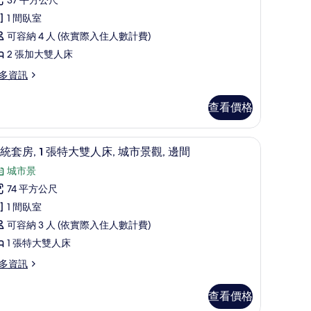
相
客
論)
片
,
1 間臥室
可容納 4 人 (依實際入住人數計費)
張
2 張加大雙人床
加
多資訊
大
雙
查看價格
人
 客房景觀
床
總統套房, 1 張特大雙人床, 城市景觀, 邊間 | 客廳 
顯
8
統套房, 1 張特大雙人床, 城市景觀, 邊間
的
示
城市景
所
總
74 平方公尺
有
統
1 間臥室
相
套
可容納 3 人 (依實際入住人數計費)
片
,
1 張特大雙人床
多資訊
張
特
查看價格
大