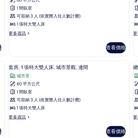
相
套
床
床
論)
片
房,
1 間臥室
房
的
的
詳
詳
1
2
可容納 3 人 (依實際入住人數計費)
情
情
間
1 張特大雙人床
臥
更
更
更多資訊
更
多
多
室,
奢
豪
城
格
查看價格
華
華
市
套
客
房,
房,
orner) | 客廳 | LED 液晶電視、Netflix、串流服務
景
套房, 1 張特大雙人床, 城市景觀, 邊間 |
顯
9
1
2
套房, 1 張特大雙人床, 城市景觀, 邊間
總
觀
示
間
張
城市景
臥
加
的
套
室,
大
60 平方公尺
所
房,
城
雙
1 間臥室
市
人
有
1
景
床
可容納 3 人 (依實際入住人數計費)
張
相
房
觀
的
1 張特大雙人床
的
特
詳
片
1
詳
情
更
更
更多資訊
更
大
情
多
多
雙
套
總
格
查看價格
房,
統
人