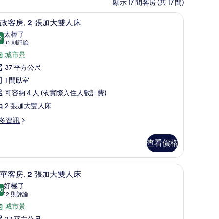
顯示 17 間客房 (共 17 間)
保險箱
高級寢具、舒適加層、迷你吧、客房內保險箱
顯
6
政客房, 2 張加大雙人床
示
太棒了
2
9.2 分，滿分 10 分
行
(10
10 則評論
則
政
城市景
評
客
37 平方公尺
論)
,
1 間臥室
可容納 4 人 (依實際入住人數計費)
張
2 張加大雙人床
加
多資訊
大
雙
查看價格
人
LED 液晶電視、Netflix、串流服務
床
高級寢具、舒適加層、迷你吧、客房內保險箱
顯
6
華客房, 2 張加大雙人床
的
示
好極了
.0
所
10.0 分，滿分 10 分
豪
(12
12 則評論
則
有
華
城市景
評
37 平方公尺