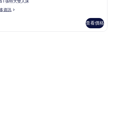
1 張特大雙人床
張
有
特
多資訊
相
大
片
查看價格
雙
人
保險箱
床
Mobility
ccessible,
ll-
hower)
obility
的
cessible,
ll-
所
有
ower)
相
片