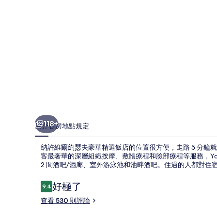
豪
華
精
選
飯
店
的
相
118+
簡介
客房
地點
規定
片
納許維爾約瑟夫豪華精選飯店的位置很方便，走路 5 分鐘就
集
客最奢華的深層組織按摩、敷體療程和臉部療程等服務，Yo
2 間酒吧/酒廊、室外游泳池和池畔酒吧。住過的人都對住
評
好極了
9.4
9.4 分，滿分 10 分，
論
查看 530 則評論