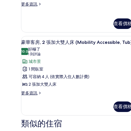
張
所
更
更多資訊
的
多
特
詳
有
豪
情
大
相
華
查看價
雙
客
片
房,
人
1
高級寢具、舒適加層、迷你吧
顯
床
張
6
豪華客房, 2 張加大雙人床 (Mobility Accessible, Tub
特
示
(Mobility
好極了
大
10.0
10.0 分，滿分 10 分
豪
Accessible,
(1
1 則評論
雙
則
Tub)
華
城市景
人
評
床
的
客
1 間臥室
(Mobility
論)
所
房,
可容納 4 人 (依實際入住人數計費)
Accessible,
Tub)
有
2
2 張加大雙人床
的
相
張
更
更多資訊
詳
多
片
情
加
豪
大
查看價
華
雙
客
房,
類似的住宿
人
2
床
張