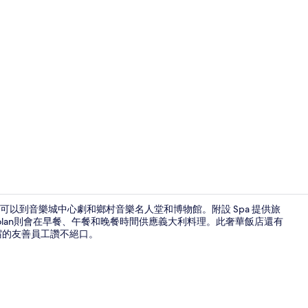
住宿影片
可以到音樂城中心劇和鄉村音樂名人堂和博物館。附設 Spa 提供旅
lan則會在早餐、午餐和晚餐時間供應義大利料理。此奢華飯店還有
宿的友善員工讚不絕口。
2 間酒吧/