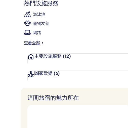
熱門設施服務
總統套房, 1 
游泳池
寵物友善
網路
查看全部
主要設施服務
(12)
闔家歡樂
(6)
這間旅宿的魅力所在