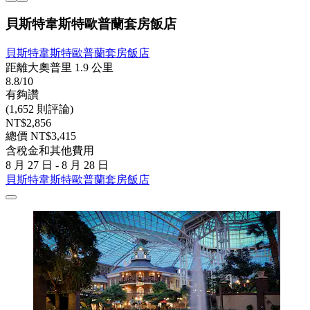
貝斯特韋斯特歐普蘭套房飯店
貝斯特韋斯特歐普蘭套房飯店
距離大奧普里 1.9 公里
8.8/10
有夠讚
(1,652 則評論)
NT$2,856
總價 NT$3,415
含稅金和其他費用
8 月 27 日 - 8 月 28 日
貝斯特韋斯特歐普蘭套房飯店