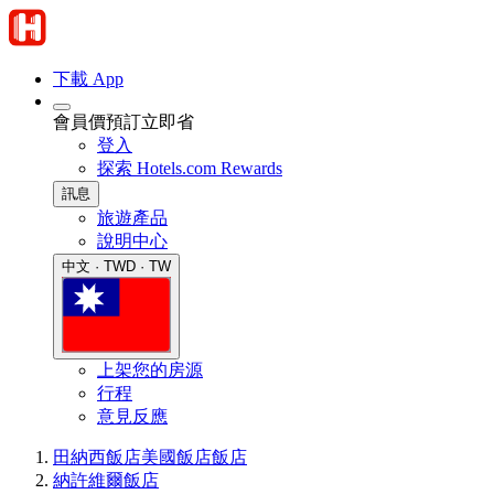
下載 App
會員價預訂立即省
登入
探索 Hotels.com Rewards
訊息
旅遊產品
說明中心
中文 · TWD · TW
上架您的房源
行程
意見反應
田納西飯店
美國飯店
飯店
納許維爾飯店