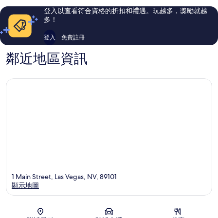
市
中
評
評
登入以查看符合資格的折扣和禮遇。玩越多，獎勵就越
中
心
論
論
多！
心
登入
免費註冊
鄰近地區資訊
1 Main Street, Las Vegas, NV, 89101
顯示地圖
地圖