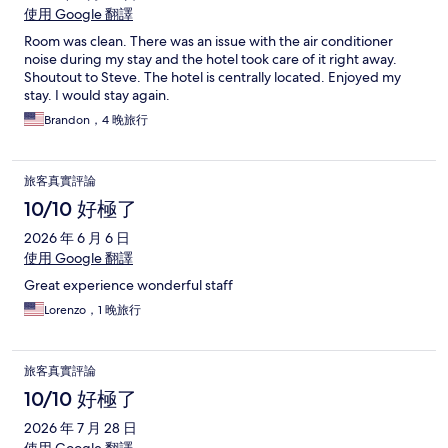
使用 Google 翻譯
Room was clean. There was an issue with the air conditioner
noise during my stay and the hotel took care of it right away.
Shoutout to Steve. The hotel is centrally located. Enjoyed my
stay. I would stay again.
Brandon，4 晚旅行
旅客真實評論
10/10 好極了
2026 年 6 月 6 日
使用 Google 翻譯
Great experience wonderful staff
Lorenzo，1 晚旅行
旅客真實評論
10/10 好極了
2026 年 7 月 28 日