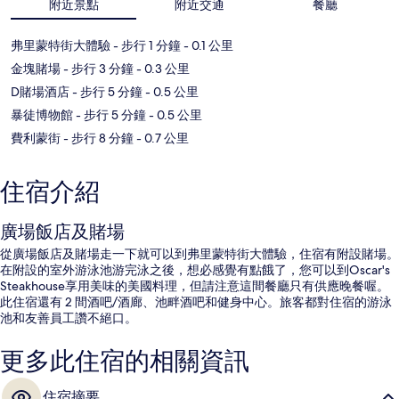
附近景點
附近交通
餐廳
弗里蒙特街大體驗
- 步行 1 分鐘
- 0.1 公里
金塊賭場
- 步行 3 分鐘
- 0.3 公里
D賭場酒店
- 步行 5 分鐘
- 0.5 公里
暴徒博物館
- 步行 5 分鐘
- 0.5 公里
費利蒙街
- 步行 8 分鐘
- 0.7 公里
住宿介紹
廣場飯店及賭場
從廣場飯店及賭場走一下就可以到弗里蒙特街大體驗，住宿有附設賭場。
在附設的室外游泳池游完泳之後，想必感覺有點餓了，您可以到Oscar's
Steakhouse享用美味的美國料理，但請注意這間餐廳只有供應晚餐喔。
此住宿還有 2 間酒吧/酒廊、池畔酒吧和健身中心。旅客都對住宿的游泳
池和友善員工讚不絕口。
更多此住宿的相關資訊
住宿摘要