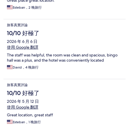
Great place great location.
Esteban，2 晚旅行
旅客真實評論
10/10 好極了
2026 年 6 月 6 日
使用 Google 翻譯
The staff was helpful, the room was clean and spacious, bingo
hall was a plus, and the hotel was conveniently located
David，4 晚旅行
旅客真實評論
10/10 好極了
2026 年 5 月 12 日
使用 Google 翻譯
Great location, great staff
Esteban，1 晚旅行