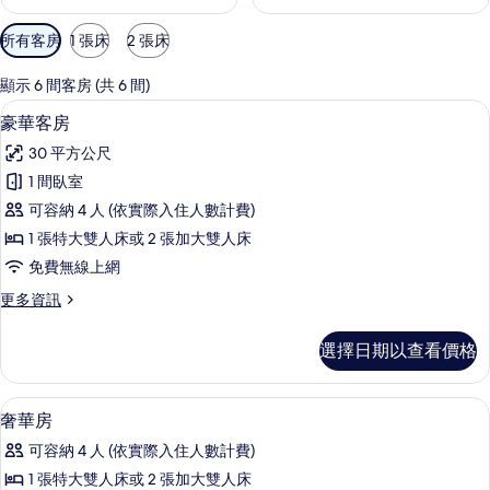
可
所有客房
1 張床
2 張床
用
的
顯示 6 間客房 (共 6 間)
客
豪華客房 | 高級寢具、客房內保險箱
顯
5
豪華客房
房
示
篩
30 平方公尺
豪
選
1 間臥室
華
條
可容納 4 人 (依實際入住人數計費)
客
件
1 張特大雙人床或 2 張加大雙人床
房
免費無線上網
的
更
更多資訊
所
多
有
豪
選擇日期以查看價格
華
相
客
片
房
高級寢具、客房內保險箱、書桌、筆電
顯
3
的
奢華房
示
詳
可容納 4 人 (依實際入住人數計費)
情
奢
1 張特大雙人床或 2 張加大雙人床