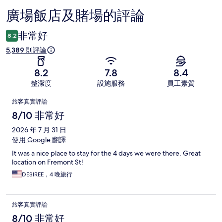
廣場飯店及賭場的評論
評
論
非常好
8.2
5,389 則評論
8.2
7.8
8.4
整潔度
設施服務
員工素質
評
旅客真實評論
論
8/10 非常好
2026 年 7 月 31 日
使用 Google 翻譯
It was a nice place to stay for the 4 days we were there. Great
location on Fremont St!
DESIREE，4 晚旅行
旅客真實評論
8/10 非常好