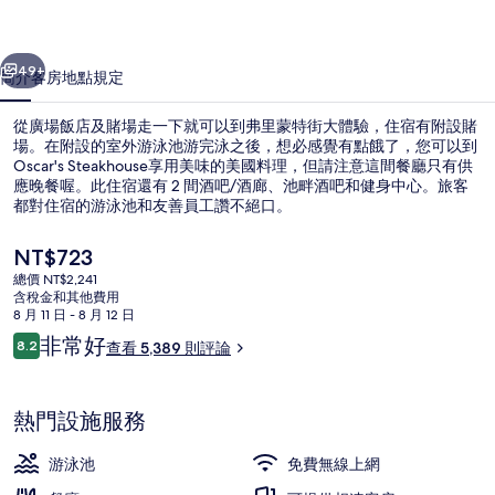
場
一個
下一個
的
49+
簡介
客房
地點
規定
相
從廣場飯店及賭場走一下就可以到弗里蒙特街大體驗，住宿有附設賭
片
場。在附設的室外游泳池游完泳之後，想必感覺有點餓了，您可以到
Oscar's Steakhouse享用美味的美國料理，但請注意這間餐廳只有供
集
應晚餐喔。此住宿還有 2 間酒吧/酒廊、池畔酒吧和健身中心。旅客
都對住宿的游泳池和友善員工讚不絕口。
目
NT$723
前
總價 NT$2,241
的
含稅金和其他費用
供應晚餐
價
8 月 11 日 - 8 月 12 日
格
評
非常好
8.2
查看 5,389 則評論
是
8.2 分，滿分 10 分，
論
NT$723
熱門設施服務
游泳池
免費無線上網