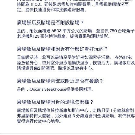
時間為 11:00。延後退房需加收相關費用，且需視供應情況而
定。提供快速退房和零接觸退房服務。
廣場飯店及賭場是否附設賭場？
是的，附設面積達 6503 平方公尺的賭場，並提供 750 台吃角子
老虎機和 23 張賭博遊戲桌。提供賓果和運動博彩。
廣場飯店及賭場和附近有什麼好看好玩的？
天氣暖活時，您可以盡情享受附近例如溜索等活動。 在浴缸泡
澡放鬆身心，或到室外游泳池暢快游泳，恢復活力。廣場飯店及
賭場還具備2 間酒吧、賭場以及健身中心。
廣場飯店及賭場內部或附近是否有餐廳？
是的，Oscar's Steakhouse提供美國料理。
廣場飯店及賭場附近的環境怎麼樣？
廣場飯店及賭場位於拉斯維加斯市中心，走路只要 1 分鐘就會到
弗里蒙特街大體驗，另外走路 3 分鐘還會到金塊賭場。我們旅客
覺得這裡位於中心地帶。