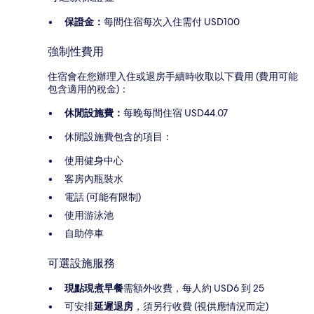
保證金：
每間住宿每次入住需付 USD100
強制性費用
住宿會在您辦理入住或退房手續時收取以下費用 (費用可能
包含適用的稅金)：
休閒設施費：
每晚每間住宿 USD44.07
休閒設施費包含的項目：
使用健身中心
客房內瓶裝水
電話 (可能有限制)
使用游泳池
自助停車
可選設施服務
現點現煮早餐
需額外收費，每人約 USD6 到 25
可安排
延遲退房
，須另行收費 (視供應情況而定)