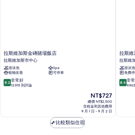
片
詳
情
拉
拉
拉斯維加斯金磚賭場飯店
拉斯維
斯
斯
拉斯維加斯市中心
拉斯維
維
維
游泳池
Spa
游泳池
加
加
寵物友善
可停車
免費停
斯
斯
金
市
8.2
8.4
非常好
非常
8.2
8.4
磚
區
分，
分，
13,915 則評論
9,9
賭
大
滿
滿
現
NT$727
場
飯
分
分
在
飯
店
10
10
總價 NT$2,500
價
店
含稅金和其他費用
拉
分，
分，
格
9 月 1 日 - 9 月 2 日
拉
斯
非
非
為
斯
維
常
常
NT$727
比較類似住宿
維
加
好，
好，
加
斯
13,915
9,963
斯
市
則
則