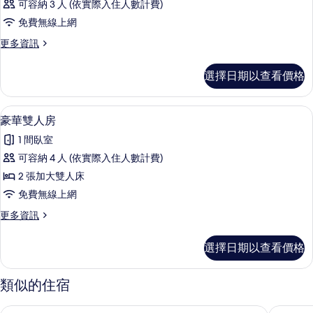
可容納 3 人 (依實際入住人數計費)
免費無線上網
更
更多資訊
多
客
選擇日期以查看價格
房
的
詳
高級寢具、客房內保險箱、書桌、筆電
顯
4
情
豪華雙人房
示
1 間臥室
豪
可容納 4 人 (依實際入住人數計費)
華
2 張加大雙人床
雙
免費無線上網
人
更
更多資訊
房
多
的
豪
選擇日期以查看價格
華
所
雙
有
人
類似的住宿
房
相
的
拉斯維加斯金磚賭場飯店
拉斯維加