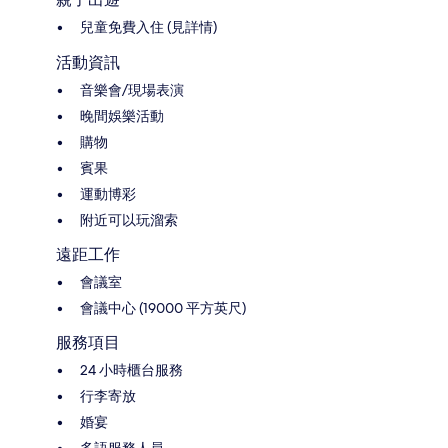
兒童免費入住 (見詳情)
活動資訊
音樂會/現場表演
晚間娛樂活動
購物
賓果
運動博彩
附近可以玩溜索
遠距工作
會議室
會議中心 (19000 平方英尺)
服務項目
24 小時櫃台服務
行李寄放
婚宴