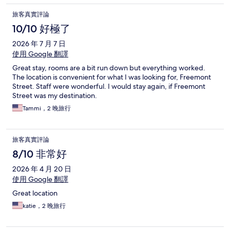
旅客真實評論
10/10 好極了
2026 年 7 月 7 日
使用 Google 翻譯
Great stay, rooms are a bit run down but everything worked.
The location is convenient for what I was looking for, Freemont
Street. Staff were wonderful. I would stay again, if Freemont
Street was my destination.
Tammi，2 晚旅行
旅客真實評論
8/10 非常好
2026 年 4 月 20 日
使用 Google 翻譯
Great location
katie，2 晚旅行