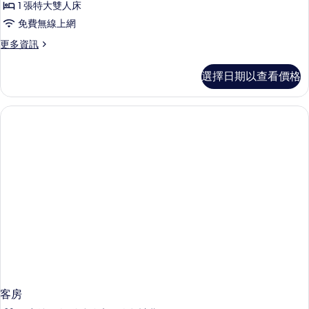
的
相
1 張特大雙人床
華
詳
片
免費無線上網
情
特
更
更多資訊
大
多
床
豪
選擇日期以查看價格
華
房
特
的
大
床
所
房
有
的
詳
相
情
片
客房