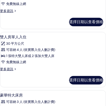
華
免費無線上網
房
更
更多資訊
的
多
所
奢
選擇日期以查看價格
華
有
房
相
的
雙人房單人入住 | 高級寢具、客房內
顯
6
詳
雙人房單人入住
片
示
情
30 平方公尺
雙
可容納 4 人 (依實際入住人數計費)
人
1 張特大雙人床或 2 張加大雙人床
房
免費無線上網
單
更
更多資訊
人
多
入
雙
選擇日期以查看價格
人
住
房
的
單
環保盥洗用品、吹風機、毛巾、肥皂
顯
1
人
豪華特大床房
所
示
入
有
可容納 3 人 (依實際入住人數計費)
住
豪