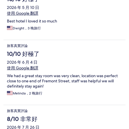
2026 年 5 月 10 日
使用 Google 翻譯
Best hotel I loved it so much
Dwight，3 晚旅行
旅客真實評論
10/10 好極了
2026 年 6 月 4 日
使用 Google 翻譯
We had a great stay room was very clean, location was perfect
close to one end of Fremont Street, staff was helpful we will
definitely stay again!
Melinda，2 晚旅行
旅客真實評論
8/10 非常好
2026 年 7 月 26 日