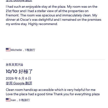
使用 Google 翻譯
I had such an enjoyable stay at the plaza. My room was on the
21st floor and I had a stellar view of all the properties on
Fremont. The room was spacious and immaculately clean. My
dinner at Oscar’s was delightful and I remained on the premises
my entire stay. Highly recommend.
Michelle，1 晚旅行
旅客真實評論
10/10 好極了
2026 年 6 月 6 日
使用 Google 翻譯
Clean room handicap accessible which is very helpful for me
Love the place had a good time Thank you for everything plaza
Ivan，3 晚旅行