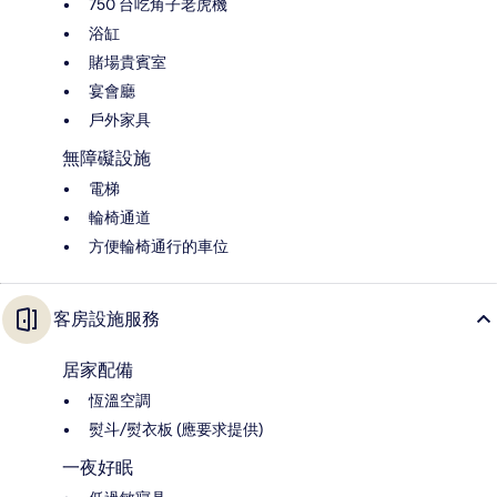
750 台吃角子老虎機
浴缸
賭場貴賓室
宴會廳
戶外家具
無障礙設施
電梯
輪椅通道
方便輪椅通行的車位
客房設施服務
居家配備
恆溫空調
熨斗/熨衣板 (應要求提供)
一夜好眠