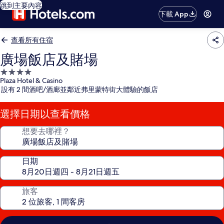
跳到主要內容
下載 App
查看所有住宿
廣場飯店及賭場
4.0
Plaza Hotel & Casino
星
設有 2 間酒吧/酒廊並鄰近弗里蒙特街大體驗的飯店
級
住
選擇日期以查看價格
宿
想要去哪裡？
日期
旅客