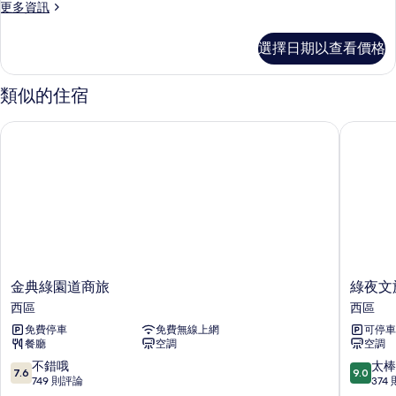
更
更多資訊
房
多
的
舒
選擇日期以查看價格
適
所
四
有
人
類似的住宿
房
相
的
金典綠園道商旅
綠夜文旅
片
詳
情
金
綠
金典綠園道商旅
綠夜文
典
夜
西區
西區
綠
文
免費停車
免費無線上網
可停車
園
旅
餐廳
空調
空調
道
西
商
區
7.6
9.0
不錯哦
太棒
7.6
9.0
旅
分，
分，
749 則評論
374
西