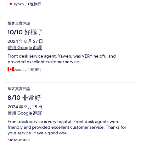
Kyoko，1 晚旅行
旅客真實評論
10/10 好極了
2024 年 8 月 27 日
使用 Google 翻譯
Front desk service agent, Yawen, was VERY helpful and
provided excellent customer service.
Jason，4 晚旅行
旅客真實評論
8/10 非常好
2024 年 9 月 18 日
使用 Google 翻譯
Front desk service is very helpful. Front desk agents were
friendly and provided excellent customer service. Thanks for
your service. Have a good one.
10 晚旅行