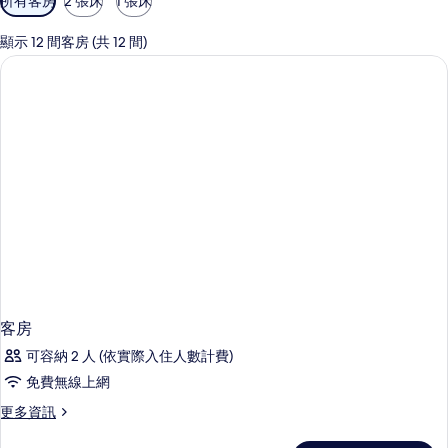
所有客房
2 張床
1 張床
用
的
顯示 12 間客房 (共 12 間)
客
房
篩
選
條
件
客房
可容納 2 人 (依實際入住人數計費)
免費無線上網
更
更多資訊
多
客