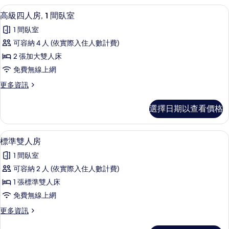
的
高級四人房, 1 間臥室 | 高級寢具、羽
顯
片
12
詳
高級四人房, 1 間臥室
示
情
1 間臥室
高
可容納 4 人 (依實際入住人數計費)
級
2 張加大雙人床
四
免費無線上網
人
更
更多資訊
房,
多
1
高
選擇日期以查看價格
級
間
四
臥
人
標準雙人房 | 高級寢具、羽絨被、書桌
顯
8
房,
室
標準雙人房
示
1
的
1 間臥室
間
標
所
臥
可容納 2 人 (依實際入住人數計費)
準
室
有
1 張標準雙人床
的
雙
相
詳
免費無線上網
人
情
片
更
更多資訊
房
多
標