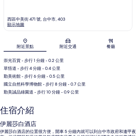
西區中美街 471 號, 台中市, 403
顯示地圖
地圖
附近景點
附近交通
餐廳
崇光百貨
- 步行 1 分鐘
- 0.2 公里
草悟道
- 步行 4 分鐘
- 0.4 公里
勤美術館
- 步行 6 分鐘
- 0.5 公里
國立自然科學博物館
- 步行 8 分鐘
- 0.7 公里
勤美誠品綠園道
- 步行 10 分鐘
- 0.9 公里
住宿介紹
伊麗莎白酒店
伊麗莎白酒店的位置很方便，開車 5 分鐘內就可以到台中市政府和逢甲夜