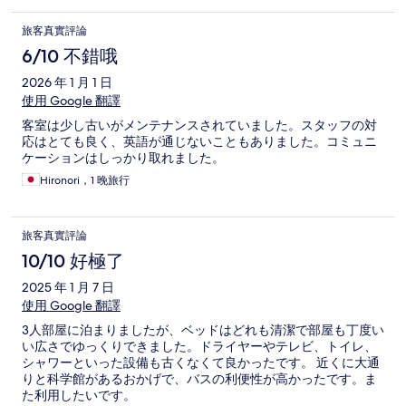
旅客真實評論
6/10 不錯哦
2026 年 1 月 1 日
使用 Google 翻譯
客室は少し古いがメンテナンスされていました。スタッフの対
応はとても良く、英語が通じないこともありました。コミュニ
ケーションはしっかり取れました。
Hironori，1 晚旅行
旅客真實評論
10/10 好極了
2025 年 1 月 7 日
使用 Google 翻譯
3人部屋に泊まりましたが、ベッドはどれも清潔で部屋も丁度い
い広さでゆっくりできました。ドライヤーやテレビ、トイレ、
シャワーといった設備も古くなくて良かったです。 近くに大通
りと科学館があるおかげで、バスの利便性が高かったです。ま
た利用したいです。