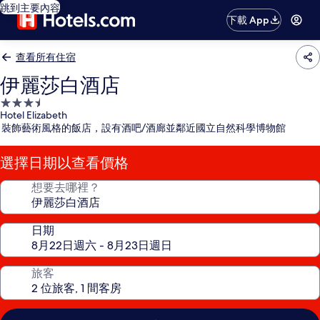
跳到主要內容
下載 App
查看所有住宿
伊麗莎白酒店
3.5
Hotel Elizabeth
星
裝飾藝術風格的飯店，設有酒吧/酒廊並鄰近國立自然科學博物館
級
住
選擇日期以查看價格
宿
想要去哪裡？
日期
旅客