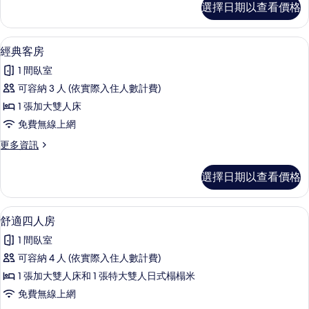
的
選擇日期以查看價格
準
所
雙
有
人
經典客房 | 高級寢具、羽絨被、書桌、
顯
18
房
經典客房
相
示
的
片
1 間臥室
詳
經
情
可容納 3 人 (依實際入住人數計費)
典
1 張加大雙人床
客
免費無線上網
房
更
更多資訊
的
多
所
經
選擇日期以查看價格
典
有
客
相
房
舒適四人房 | 高級寢具、羽絨被、書桌
顯
12
的
舒適四人房
片
示
詳
1 間臥室
情
舒
可容納 4 人 (依實際入住人數計費)
適
1 張加大雙人床和 1 張特大雙人日式榻榻米
四
免費無線上網
人