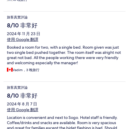
旅客真實評論
8/10 非常好
2024 年 11 月 23 日
使用 Google 翻譯
Booked a room for two, with a single bed. Room given was just
two single bed pushed together. The room itself was alright not
great not bad. All the people working there were very friendly
and welcoming especially the manager!
Vadim，3 晚旅行
旅客真實評論
8/10 非常好
2024 年 8 月 7 日
使用 Google 翻譯
Location is convenient and next to Sogo. Hotel staff is friendly.
Coffee/drinks and snacks are available. Room is very spacious
and great for families except the bidet flashing is bad. Should