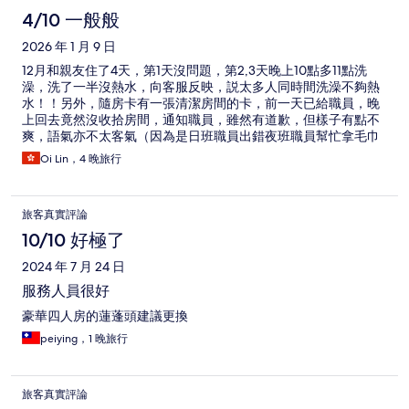
4/10 一般般
2026 年 1 月 9 日
12月和親友住了4天，第1天沒問題，第2,3天晚上10點多11點洗
澡，洗了一半沒熱水，向客服反映，説太多人同時間洗澡不夠熱
水！！另外，隨房卡有一張清潔房間的卡，前一天已給職員，晚
上回去竟然沒收拾房間，通知職員，雖然有道歉，但樣子有點不
爽，語氣亦不太客氣（因為是日班職員出錯夜班職員幫忙拿毛巾
來換）。不過這地點十分好，隔壁就是SOGO，在附近找東西吃
Oi Lin，4 晚旅行
都很容易，交通也很便利！
旅客真實評論
10/10 好極了
2024 年 7 月 24 日
服務人員很好
豪華四人房的蓮蓬頭建議更換
peiying，1 晚旅行
旅客真實評論