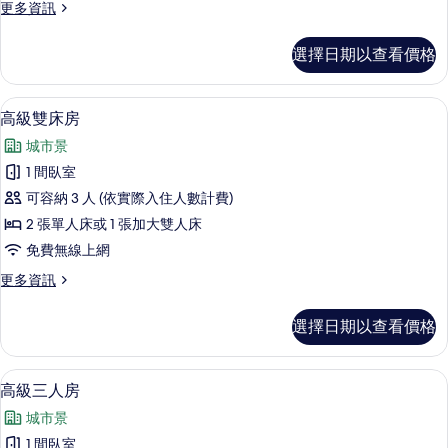
更
更多資訊
1
多
張
高
選擇日期以查看價格
級
加
雙
大
人
高級寢具、羽絨被、書桌、隔音
顯
8
房,
雙
高級雙床房
示
1
人
城市景
張
高
床
加
1 間臥室
級
大
的
可容納 3 人 (依實際入住人數計費)
雙
雙
所
人
2 張單人床或 1 張加大雙人床
床
床
有
免費無線上網
的
房
相
詳
更
更多資訊
的
情
多
片
所
高
選擇日期以查看價格
級
有
雙
相
床
高級三人房 | 高級寢具、羽絨被、書桌
顯
13
房
高級三人房
片
示
的
城市景
詳
高
情
1 間臥室