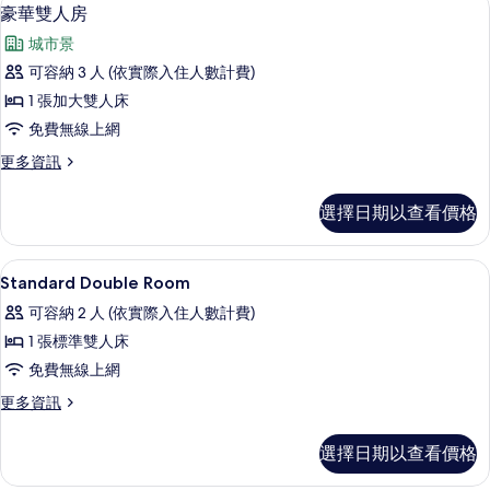
顯
21
房
豪華雙人房
相
示
的
片
城市景
詳
豪
情
可容納 3 人 (依實際入住人數計費)
華
1 張加大雙人床
雙
免費無線上網
人
更
更多資訊
房
多
的
豪
選擇日期以查看價格
華
所
雙
有
人
高級寢具、羽絨被、書桌、隔音
顯
9
房
Standard Double Room
相
示
的
片
可容納 2 人 (依實際入住人數計費)
詳
Standard
情
1 張標準雙人床
Double
免費無線上網
Room
的
更
更多資訊
多
所
Standard
選擇日期以查看價格
有
Double
Room
相