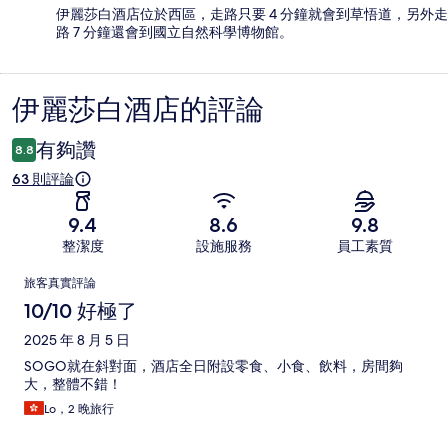
伊麗莎白酒店位於西區，走路只要 4 分鐘就會到草悟道，另外走
路 7 分鐘還會到國立自然科學博物館。
伊麗莎白酒店的評論
評
論
有夠讚
8.8
63 則評論
9.4
8.6
9.8
整潔度
設施服務
員工素質
評
旅客真實評論
論
10/10 好極了
2025 年 8 月 5 日
SOGO就在斜對面，酒店全日附設零食、小食、飲料，房間夠
大，整體不錯！
Lo，2 晚旅行