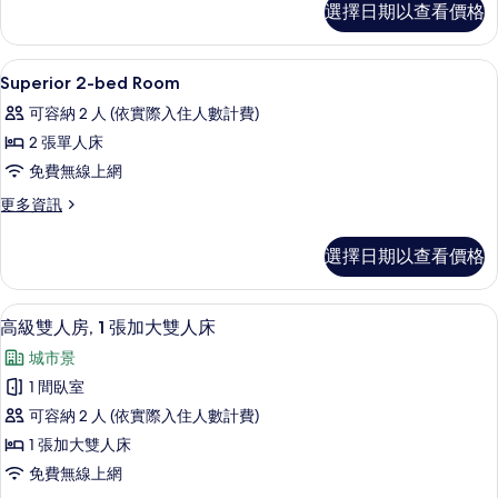
選擇日期以查看價格
房
的
詳
高級寢具、羽絨被、書桌、隔音
顯
8
情
Superior 2-bed Room
示
可容納 2 人 (依實際入住人數計費)
Superior
2 張單人床
2-
免費無線上網
bed
Room
更
更多資訊
多
的
Superior
選擇日期以查看價格
所
2-
bed
有
Room
高級雙人房, 1 張加大雙人床 | 高級
顯
相
11
的
高級雙人房, 1 張加大雙人床
示
詳
片
城市景
情
高
1 間臥室
級
可容納 2 人 (依實際入住人數計費)
雙
1 張加大雙人床
人
免費無線上網
房,