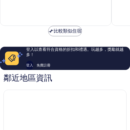
滿
滿
區
分
分
10
10
分，
分，
不
太
錯
棒
比較類似住宿
哦，
了，
749
374
則
則
評
評
登入以查看符合資格的折扣和禮遇。玩越多，獎勵就越
論
論
多！
登入
免費註冊
鄰近地區資訊