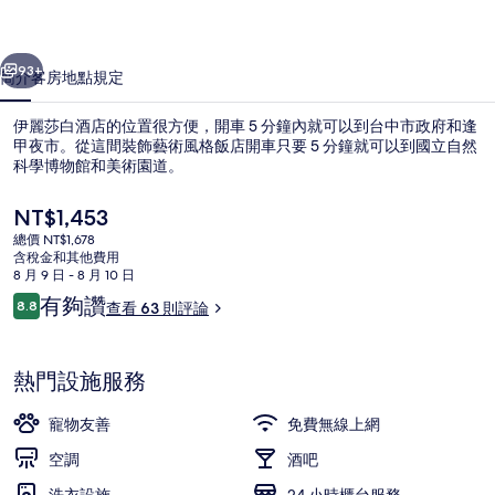
的
一個
下一個
相
93+
簡介
客房
地點
規定
片
伊麗莎白酒店的位置很方便，開車 5 分鐘內就可以到台中市政府和逢
集
甲夜市。從這間裝飾藝術風格飯店開車只要 5 分鐘就可以到國立自然
科學博物館和美術園道。
目
NT$1,453
前
總價 NT$1,678
的
含稅金和其他費用
價
8 月 9 日 - 8 月 10 日
格
評
有夠讚
8.8
查看 63 則評論
舒適四人房 | 高級寢具、羽絨被、書桌
是
8.8 分，滿分 10 分，
論
NT$1,453
熱門設施服務
寵物友善
免費無線上網
空調
酒吧