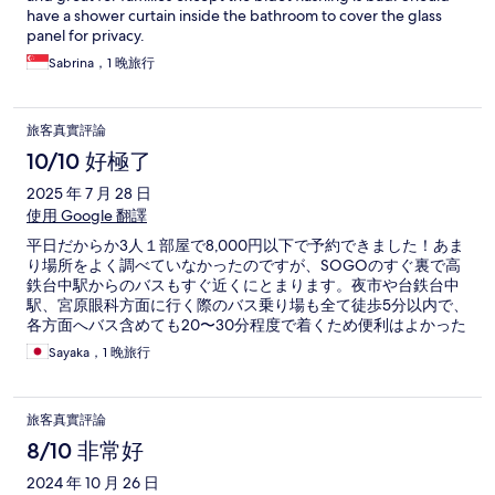
have a shower curtain inside the bathroom to cover the glass
panel for privacy.
Sabrina，1 晚旅行
旅客真實評論
10/10 好極了
2025 年 7 月 28 日
使用 Google 翻譯
平日だからか3人１部屋で8,000円以下で予約できました！あま
り場所をよく調べていなかったのですが、SOGOのすぐ裏で高
鉄台中駅からのバスもすぐ近くにとまります。夜市や台鉄台中
駅、宮原眼科方面に行く際のバス乗り場も全て徒歩5分以内で、
各方面へバス含めても20〜30分程度で着くため便利はよかった
と思います。観光地の多い台鉄台中駅近辺は泊まりやすそうな
Sayaka，1 晚旅行
ホテルは多くないですが、どうしても徒歩で観光地にアクセス
したい方はそちら方面がいいかもしれません。すぐバスに乗っ
ていたためこちらのホテルの周りではあまり出歩きませんでし
旅客真實評論
た。時間がなく行けませんでしたが、徒歩10分のところに夜市
もあるみたいです！ 何よりお部屋が清潔で広々していて、ベッ
8/10 非常好
ドは台湾旅行中のホテルの中で1番ぐっすり眠れました！シャワ
2024 年 10 月 26 日
ールームはちゃんとドアがついているタイプなのも日本人とし