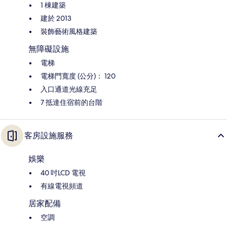
1 棟建築
建於 2013
裝飾藝術風格建築
無障礙設施
電梯
電梯門寬度 (公分)： 120
入口通道光線充足
7 抵達住宿前的台階
客房設施服務
娛樂
40 吋LCD 電視
有線電視頻道
居家配備
空調