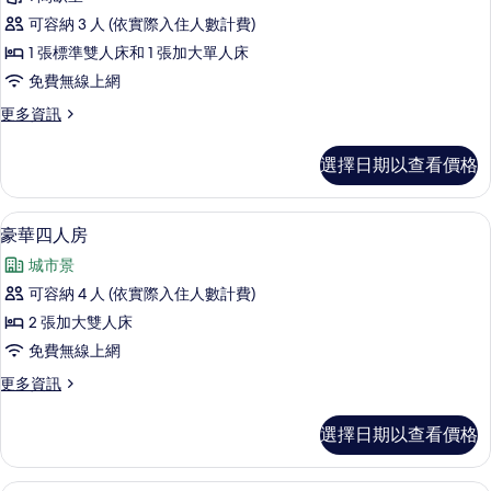
級
可容納 3 人 (依實際入住人數計費)
三
1 張標準雙人床和 1 張加大單人床
人
免費無線上網
房
更
更多資訊
的
多
所
高
選擇日期以查看價格
級
有
三
相
人
豪華四人房 | 高級寢具、羽絨被、書桌
顯
11
房
豪華四人房
片
示
的
城市景
詳
豪
情
可容納 4 人 (依實際入住人數計費)
華
2 張加大雙人床
四
免費無線上網
人
更
更多資訊
房
多
的
豪
選擇日期以查看價格
華
所
四
有
人
豪華雙人房 | 高級寢具、羽絨被、書桌