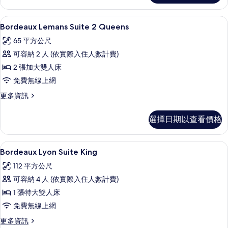
所
Suite
King
有
Bordeaux Lemans Suite 2 Qu
顯
4
Pool
Bordeaux Lemans Suite 2 Queens
相
示
Table
65 平方公尺
的
片
Bordeaux
詳
可容納 2 人 (依實際入住人數計費)
Lemans
情
2 張加大雙人床
Suite
免費無線上網
2
Queens
更
更多資訊
多
的
Bordeaux
所
選擇日期以查看價格
Lemans
有
Suite
2
相
Bordeaux Lyon Suite King 
顯
4
Queens
Bordeaux Lyon Suite King
片
示
的
112 平方公尺
詳
Bordeaux
情
可容納 4 人 (依實際入住人數計費)
Lyon
1 張特大雙人床
Suite
免費無線上網
King
的
更
更多資訊