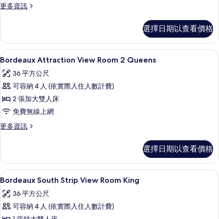
King
更
更多資訊
多
的
Bordeaux
所
選擇日期以查看價格
Attraction
有
View
Room
相
高級寢具、迷你吧、客房內保險箱、書
顯
4
King
Bordeaux Attraction View Room 2 Queens
片
示
的
36 平方公尺
詳
Bordeaux
情
可容納 4 人 (依實際入住人數計費)
Attraction
2 張加大雙人床
View
免費無線上網
Room
2
更
更多資訊
多
Queens
Bordeaux
的
選擇日期以查看價格
Attraction
所
View
Room
有
高級寢具、迷你吧、客房內保險箱、書
顯
4
2
Bordeaux South Strip View Room King
相
示
Queens
36 平方公尺
的
片
Bordeaux
詳
可容納 4 人 (依實際入住人數計費)
South
情