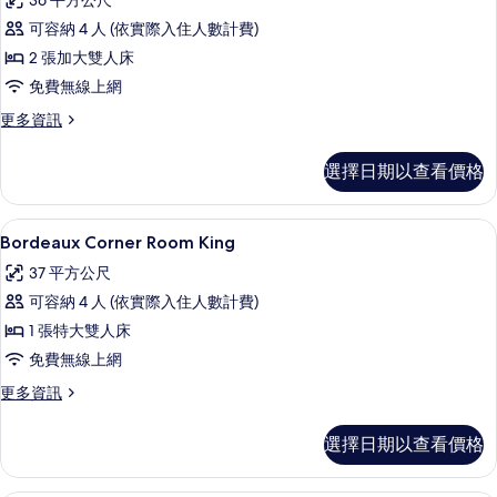
36 平方公尺
詳
Bordeaux
情
可容納 4 人 (依實際入住人數計費)
Eiffel
2 張加大雙人床
View
免費無線上網
Room
2
更
更多資訊
多
Queens
Bordeaux
的
選擇日期以查看價格
Eiffel
所
View
Room
有
高級寢具、迷你吧、客房內保險箱、書
顯
4
2
Bordeaux Corner Room King
相
示
Queens
37 平方公尺
的
片
Bordeaux
詳
可容納 4 人 (依實際入住人數計費)
Corner
情
1 張特大雙人床
Room
免費無線上網
King
的
更
更多資訊
多
所
Bordeaux
選擇日期以查看價格
有
Corner
Room
相
King