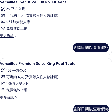
4
Queens
Versailles Executive Suite 2 Queens
片
示
的
59 平方公尺
詳
Versailles
情
可容納 4 人 (依實際入住人數計費)
Executive
2 張加大雙人床
Suite
免費無線上網
2
Queens
更
更多資訊
多
的
Versailles
所
選擇日期以查看價格
Executive
有
Suite
2
相
高級寢具、迷你吧、客房內保險箱、書
顯
5
Queens
Versailles Premium Suite King Pool Table
片
示
的
158 平方公尺
詳
Versailles
情
可容納 4 人 (依實際入住人數計費)
Premium
1 張特大雙人床
Suite
免費無線上網
King
Pool
更
更多資訊
多
Table
Versailles
的
選擇日期以查看價格
Premium