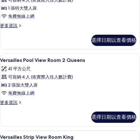
可容納 4 人 (依實際入住人數計費)
Pool
1 張特大雙人床
View
免費無線上網
Room
King
更
更多資訊
多
的
Versailles
所
選擇日期以查看價格
Pool
有
View
Room
相
高級寢具、迷你吧、客房內保險箱、書
顯
4
King
Versailles Pool View Room 2 Queens
片
示
的
41 平方公尺
詳
Versailles
情
可容納 4 人 (依實際入住人數計費)
Pool
2 張加大雙人床
View
免費無線上網
Room
2
更
更多資訊
多
Queens
Versailles
的
選擇日期以查看價格
Pool
所
View
Room
有
高級寢具、迷你吧、客房內保險箱、書
顯
4
2
Versailles Strip View Room King