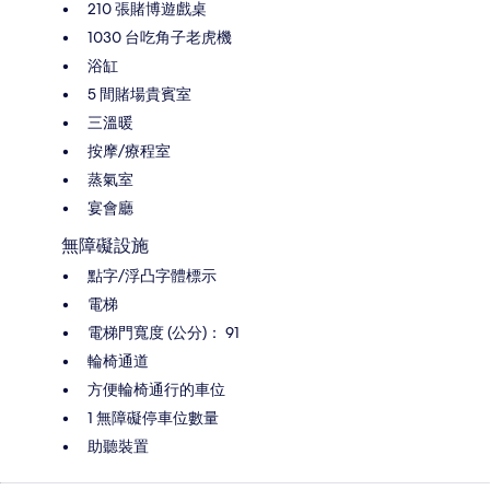
210 張賭博遊戲桌
1030 台吃角子老虎機
浴缸
5 間賭場貴賓室
三溫暖
按摩/療程室
蒸氣室
宴會廳
無障礙設施
點字/浮凸字體標示
電梯
電梯門寬度 (公分)： 91
輪椅通道
方便輪椅通行的車位
1 無障礙停車位數量
助聽裝置