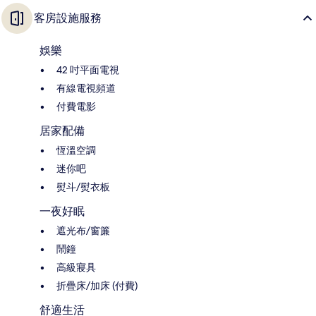
客房設施服務
娛樂
42 吋平面電視
有線電視頻道
付費電影
居家配備
恆溫空調
迷你吧
熨斗/熨衣板
一夜好眠
遮光布/窗簾
鬧鐘
高級寢具
折疊床/加床 (付費)
舒適生活