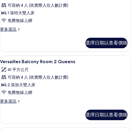
Bordeaux
的
可容納 4 人 (依實際入住人數計費)
片
Fountain
詳
1 張特大雙人床
View
情
免費無線上網
Room
King
更
更多資訊
多
的
Bordeaux
所
選擇日期以查看價格
Fountain
有
View
Room
相
Versailles Balcony Room 2 
顯
4
King
Versailles Balcony Room 2 Queens
片
示
的
41 平方公尺
詳
Versailles
情
可容納 4 人 (依實際入住人數計費)
Balcony
2 張加大雙人床
Room
免費無線上網
2
Queens
更
更多資訊
多
的
Versailles
所
選擇日期以查看價格
Balcony
有
Room
2
相
Versailles Executive Suite 2
顯