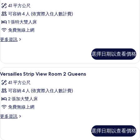
相
示
Queens
41 平方公尺
的
片
Versailles
詳
可容納 4 人 (依實際入住人數計費)
Strip
情
1 張特大雙人床
View
免費無線上網
Room
King
更
更多資訊
多
的
Versailles
所
選擇日期以查看價格
Strip
有
View
Room
相
高級寢具、迷你吧、客房內保險箱、書
顯
4
King
Versailles Strip View Room 2 Queens
片
示
的
41 平方公尺
詳
Versailles
情
可容納 4 人 (依實際入住人數計費)
Strip
2 張加大雙人床
View
免費無線上網
Room
2
更
更多資訊
多
Queens
Versailles
的
選擇日期以查看價格
Strip
所
View