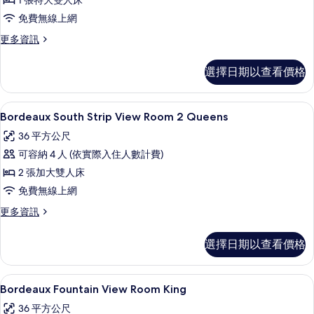
1 張特大雙人床
Strip
免費無線上網
View
Room
更
更多資訊
多
King
Bordeaux
的
選擇日期以查看價格
South
所
Strip
View
有
高級寢具、迷你吧、客房內保險箱、書
顯
4
Room
Bordeaux South Strip View Room 2 Queens
相
示
King
36 平方公尺
的
片
Bordeaux
詳
可容納 4 人 (依實際入住人數計費)
South
情
2 張加大雙人床
Strip
免費無線上網
View
Room
更
更多資訊
多
2
Bordeaux
Queens
選擇日期以查看價格
South
的
Strip
View
所
高級寢具、迷你吧、客房內保險箱、書
顯
4
Room
Bordeaux Fountain View Room King
有
示
2
36 平方公尺
相
Queens