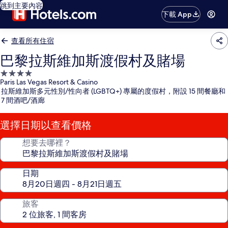
跳到主要內容
下載 App
查看所有住宿
巴黎拉斯維加斯渡假村及賭場
4.0
Paris Las Vegas Resort & Casino
星
拉斯維加斯多元性別/性向者 (LGBTQ+) 專屬的度假村，附設 15 間餐廳和
級
7 間酒吧/酒廊
住
宿
選擇日期以查看價格
想要去哪裡？
日期
旅客