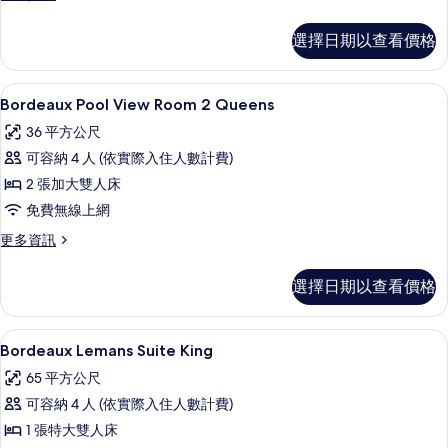
多
的
Bordeaux
所
選擇日期以查看價格
Pool
有
View
Room
相
高級寢具、迷你吧、客房內保險箱、書
顯
4
King
Bordeaux Pool View Room 2 Queens
片
示
的
36 平方公尺
詳
Bordeaux
情
可容納 4 人 (依實際入住人數計費)
Pool
2 張加大雙人床
View
免費無線上網
Room
2
更
更多資訊
多
Queens
Bordeaux
的
選擇日期以查看價格
Pool
所
View
Room
有
Bordeaux Lemans Suite Kin
顯
4
2
Bordeaux Lemans Suite King
相
示
Queens
65 平方公尺
的
片
Bordeaux
詳
可容納 4 人 (依實際入住人數計費)
Lemans
情
1 張特大雙人床
Suite