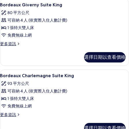
高級寢具、迷你吧、客房內保險箱、書
顯
片
4
的
Bordeaux Giverny Suite King
示
詳
80 平方公尺
情
Bordeaux
可容納 4 人 (依實際入住人數計費)
Giverny
1 張特大雙人床
Suite
免費無線上網
King
的
更
更多資訊
多
所
Bordeaux
選擇日期以查看價格
有
Giverny
Suite
相
King
Bordeaux Charlemagne Suite
顯
片
4
的
Bordeaux Charlemagne Suite King
示
詳
93 平方公尺
情
Bordeaux
可容納 4 人 (依實際入住人數計費)
Charlemagne
1 張特大雙人床
Suite
免費無線上網
King
的
更
更多資訊
多
所
Bordeaux
選擇日期以查看價格