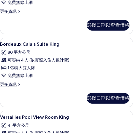
免費無線上網
King
的
更
更多資訊
多
所
Bordeaux
選擇日期以查看價格
有
Lemans
Suite
相
King
42-吋平面電視、有線頻道、電視、付
顯
片
4
的
Bordeaux Calais Suite King
示
詳
80 平方公尺
情
Bordeaux
可容納 4 人 (依實際入住人數計費)
Calais
1 張特大雙人床
Suite
免費無線上網
King
的
更
更多資訊
多
所
Bordeaux
選擇日期以查看價格
有
Calais
Suite
相
King
高級寢具、迷你吧、客房內保險箱、書
顯
片
4
的
Versailles Pool View Room King
示
詳
41 平方公尺
情
Versailles