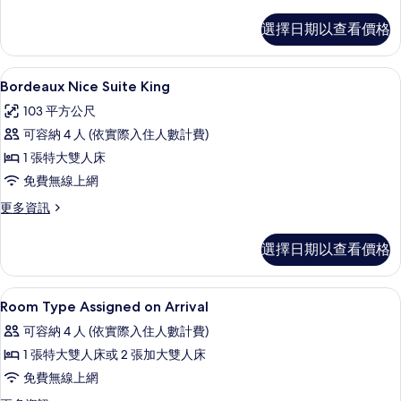
多
所
Bordeaux
選擇日期以查看價格
有
Lyon
Suite
相
King
Bordeaux Nice Suite King 
顯
片
4
的
Bordeaux Nice Suite King
示
詳
103 平方公尺
情
Bordeaux
可容納 4 人 (依實際入住人數計費)
Nice
1 張特大雙人床
Suite
免費無線上網
King
的
更
更多資訊
多
所
Bordeaux
選擇日期以查看價格
有
Nice
Suite
相
King
Room Type Assigned on Arri
顯
片
4
的
Room Type Assigned on Arrival
示
詳
可容納 4 人 (依實際入住人數計費)
情
Room
1 張特大雙人床或 2 張加大雙人床
Type
免費無線上網
Assigned