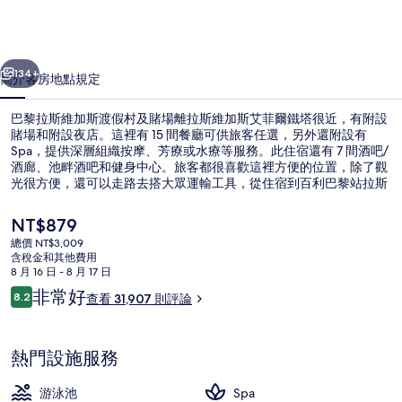
加
斯
一個
下一個
渡
134+
簡介
客房
地點
規定
假
巴黎拉斯維加斯渡假村及賭場離拉斯維加斯艾菲爾鐵塔很近，有附設
村
賭場和附設夜店。這裡有 15 間餐廳可供旅客任選，另外還附設有
Spa，提供深層組織按摩、芳療或水療等服務。此住宿還有 7 間酒吧/
及
酒廊、池畔酒吧和健身中心。旅客都很喜歡這裡方便的位置，除了觀
賭
光很方便，還可以走路去搭大眾運輸工具，從住宿到百利巴黎站拉斯
維加斯東京單軌電車站只要 7 分鐘、到火鶴凱薩宮單軌電車站也只要
場
11 分鐘。
目
NT$879
前
的
總價 NT$3,009
的
含稅金和其他費用
外觀
相
價
8 月 16 日 - 8 月 17 日
格
評
非常好
片
8.2
查看 31,907 則評論
是
8.2 分，滿分 10 分，
論
NT$879
集
熱門設施服務
游泳池
Spa