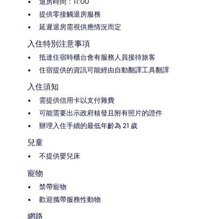
退房時間：11:00
提供零接觸退房服務
延遲退房需視供應情況而定
入住特別注意事項
抵達住宿時櫃台會有服務人員接待旅客
住宿提供的資訊可能經由自動翻譯工具翻譯
入住須知
需提供信用卡以支付雜費
可能需要出示政府核發且附有照片的證件
辦理入住手續的最低年齡為 21 歲
兒童
不提供嬰兒床
寵物
禁帶寵物
歡迎攜帶服務性動物
網路