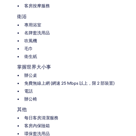
客房按摩服務
衛浴
專用浴室
名牌盥洗用品
吹風機
毛巾
衛生紙
掌握世界大小事
辦公桌
免費無線上網 (網速 25 Mbps 以上，限 2 部裝置)
電話
辦公椅
其他
每日客房清潔服務
客房內保險箱
環保盥洗用品