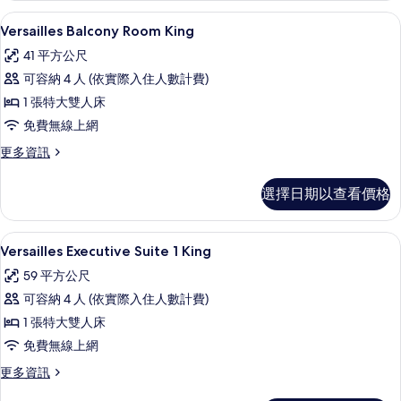
Room
有
Versailles Balcony Room Ki
顯
4
2
Versailles Balcony Room King
相
示
Queens
41 平方公尺
的
片
Versailles
詳
可容納 4 人 (依實際入住人數計費)
Balcony
情
1 張特大雙人床
Room
免費無線上網
King
的
更
更多資訊
多
所
Versailles
選擇日期以查看價格
有
Balcony
Room
相
King
Versailles Executive Suite 1
顯
片
4
的
Versailles Executive Suite 1 King
示
詳
59 平方公尺
情
Versailles
可容納 4 人 (依實際入住人數計費)
Executive
1 張特大雙人床
Suite
免費無線上網
1
King
更
更多資訊
多
的