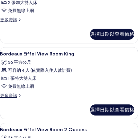
2 張加大雙人床
2
免費無線上網
Queen
的
更
更多資訊
多
所
Bordeaux
選擇日期以查看價格
有
Room
2
相
Queen
Bordeaux Eiffel View Room 
顯
片
4
的
Bordeaux Eiffel View Room King
示
詳
36 平方公尺
情
Bordeaux
可容納 4 人 (依實際入住人數計費)
Eiffel
1 張特大雙人床
View
免費無線上網
Room
King
更
更多資訊
多
的
Bordeaux
所
選擇日期以查看價格
Eiffel
有
View
Room
相
高級寢具、迷你吧、客房內保險箱、書
顯
5
King
Bordeaux Eiffel View Room 2 Queens
片
示
的