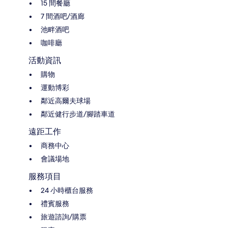
15 間餐廳
7 間酒吧/酒廊
池畔酒吧
咖啡廳
活動資訊
購物
運動博彩
鄰近高爾夫球場
鄰近健行步道/腳踏車道
遠距工作
商務中心
會議場地
服務項目
24 小時櫃台服務
禮賓服務
旅遊諮詢/購票