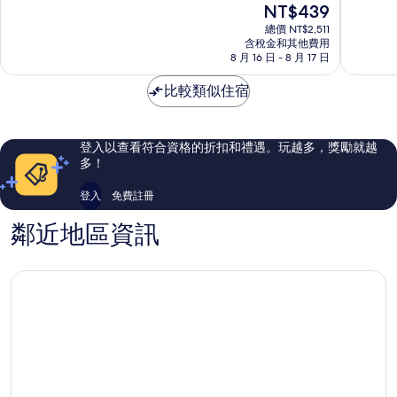
現
NT$439
假
城
分
分
在
村
大
10
10
總價 NT$2,511
價
賭
含稅金和其他費用
道
分，
分，
格
8 月 16 日 - 8 月 17 日
城
非
非
為
大
常
常
NT$439
比較類似住宿
道
好，
好，
24,018
45,541
則
則
評
評
登入以查看符合資格的折扣和禮遇。玩越多，獎勵就越
論
論
多！
登入
免費註冊
鄰近地區資訊