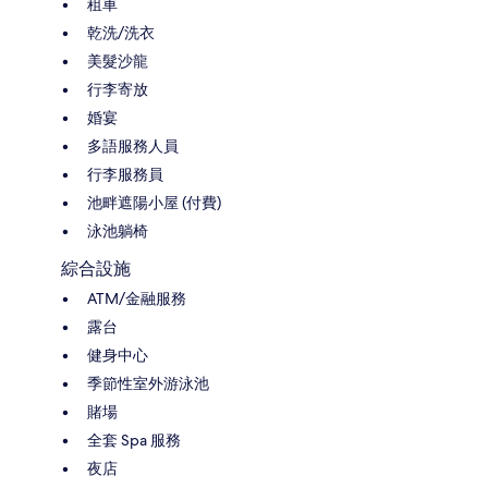
租車
乾洗/洗衣
美髮沙龍
行李寄放
婚宴
多語服務人員
行李服務員
池畔遮陽小屋 (付費)
泳池躺椅
綜合設施
ATM/金融服務
露台
健身中心
季節性室外游泳池
賭場
全套 Spa 服務
夜店