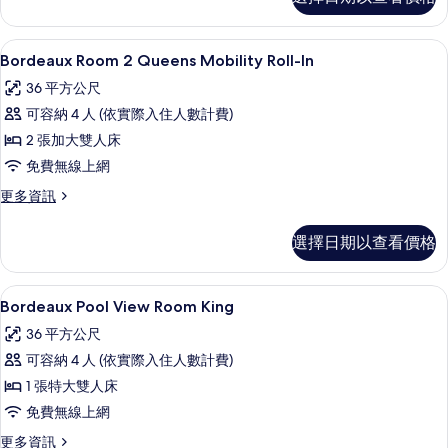
有
Charlemagne
Suite
相
King
高級寢具、迷你吧、客房內保險箱、書
顯
片
4
的
Bordeaux Room 2 Queens Mobility Roll-In
示
詳
36 平方公尺
情
Bordeaux
可容納 4 人 (依實際入住人數計費)
Room
2 張加大雙人床
2
免費無線上網
Queens
Mobility
更
更多資訊
多
Roll-
Bordeaux
In
選擇日期以查看價格
Room
的
2
Queens
所
高級寢具、迷你吧、客房內保險箱、書
顯
4
Mobility
Bordeaux Pool View Room King
有
示
Roll-
36 平方公尺
相
In
Bordeaux
的
可容納 4 人 (依實際入住人數計費)
片
Pool
詳
1 張特大雙人床
View
情
免費無線上網
Room
King
更
更多資訊