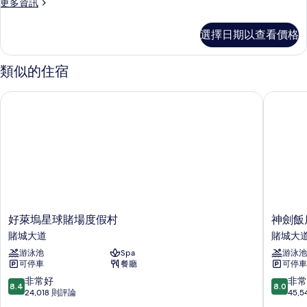
on
更
更多資訊
多
Arrival
Room
的
選擇日期以查看價格
Type
所
Assigned
on
類似的住宿
有
Arrival
相
的
好萊塢星球賭場度假村
神劍飯店
詳
片
情
好
神
好萊塢星球賭場度假村
神劍飯
萊
劍
賭城大道
賭城大
塢
飯
游泳池
Spa
游泳池
星
店
可停車
餐廳
可停車
球
及
賭
賭
8.4
8.0
非常好
非常
8.4
8.0
場
場
分，
分，
24,018 則評論
45,
度
賭
滿
滿