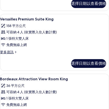
Versailles
所
選擇日期以查看價格
Executive
有
Suite
1
相
42-吋平面電視、有線頻道、電視、付
顯
5
King
Versailles Premium Suite King
片
示
的
158 平方公尺
詳
Versailles
情
可容納 4 人 (依實際入住人數計費)
Premium
1 張特大雙人床
Suite
免費無線上網
King
的
更
更多資訊
多
所
Versailles
選擇日期以查看價格
有
Premium
Suite
相
King
高級寢具、迷你吧、客房內保險箱、書
顯
片
4
的
Bordeaux Attraction View Room King
示
詳
36 平方公尺
情
Bordeaux
可容納 4 人 (依實際入住人數計費)
Attraction
1 張特大雙人床
View
免費無線上網
Room