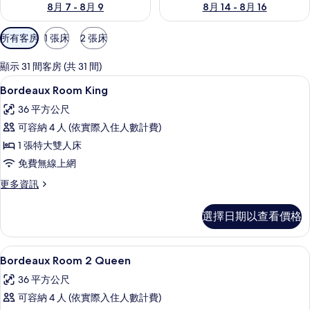
8月 7 - 8月 9
8月 14 - 8月 16
可
所有客房
1 張床
2 張床
用
的
顯示 31 間客房 (共 31 間)
客
高級寢具、迷你吧、客房內保險箱、書
顯
4
Bordeaux Room King
房
示
篩
36 平方公尺
Bordeaux
選
可容納 4 人 (依實際入住人數計費)
Room
條
1 張特大雙人床
King
件
免費無線上網
的
所
更
更多資訊
多
有
Bordeaux
選擇日期以查看價格
相
Room
King
片
的
高級寢具、迷你吧、客房內保險箱、書
顯
4
詳
Bordeaux Room 2 Queen
示
情
36 平方公尺
Bordeaux
可容納 4 人 (依實際入住人數計費)
Room