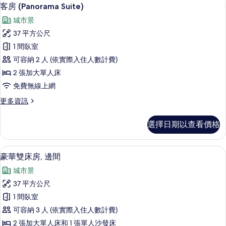
顯
6
房,
客房 (Panorama Suite)
相
示
邊
片
城市景
間
客
的
37 平方公尺
房
詳
1 間臥室
情
(Panorama
可容納 2 人 (依實際入住人數計費)
Suite)
2 張加大單人床
的
免費無線上網
所
更
更多資訊
有
多
相
客
選擇日期以查看價格
房
片
(Panorama
Suite)
豪華雙床房, 邊間 | 起居區 | 40-吋
顯
9
的
豪華雙床房, 邊間
示
詳
城市景
情
豪
37 平方公尺
華
1 間臥室
雙
可容納 3 人 (依實際入住人數計費)
床
2 張加大單人床和 1 張單人沙發床