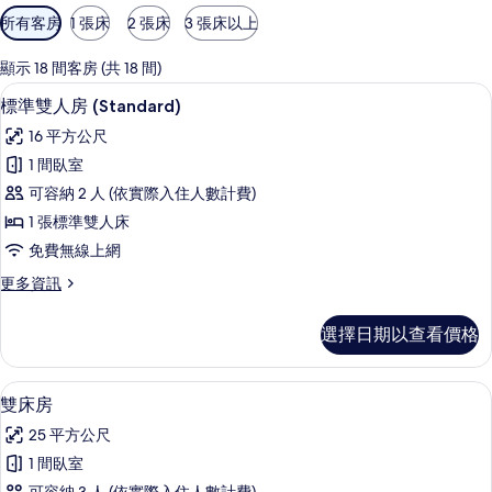
可
所有客房
1 張床
2 張床
3 張床以上
用
的
顯示 18 間客房 (共 18 間)
客
客房內保險箱、書桌、遮光布/窗簾、
顯
7
標準雙人房 (Standard)
房
示
篩
16 平方公尺
標
選
1 間臥室
準
條
可容納 2 人 (依實際入住人數計費)
雙
件
1 張標準雙人床
人
免費無線上網
房
更
更多資訊
(Standard)
多
的
標
選擇日期以查看價格
準
所
雙
有
人
客房內保險箱、書桌、遮光布/窗簾、
顯
4
房
相
雙床房
示
(Standard)
片
25 平方公尺
的
雙
詳
1 間臥室
床
情