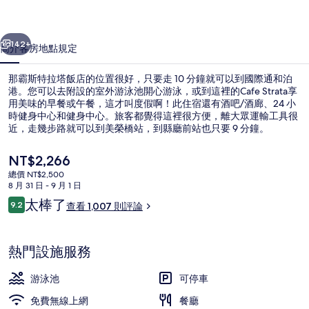
飯
一個
下一個
店
142+
簡介
客房
地點
規定
的
那霸斯特拉塔飯店的位置很好，只要走 10 分鐘就可以到國際通和泊
相
港。您可以去附設的室外游泳池開心游泳，或到這裡的Cafe Strata享
用美味的早餐或午餐，這才叫度假啊！此住宿還有酒吧/酒廊、24 小
片
時健身中心和健身中心。旅客都覺得這裡很方便，離大眾運輸工具很
集
近，走幾步路就可以到美榮橋站，到縣廳前站也只要 9 分鐘。
目
NT$2,266
前
總價 NT$2,500
的
8 月 31 日 - 9 月 1 日
大廳
價
評
太棒了
9.2
查看 1,007 則評論
格
9.2 分，滿分 10 分，
論
是
NT$2,266
熱門設施服務
游泳池
可停車
免費無線上網
餐廳