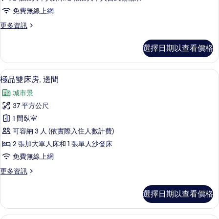
(Japanese
免費無線上網
Western
更
更多資訊
room)
多
的
雙
選擇日期以查看價格
所
床
房
有
(Japanese
極品雙床房, 邊間 | 客房景觀
顯
相
6
Western
極品雙床房, 邊間
示
room)
片
城市景
的
極
詳
37 平方公尺
品
情
1 間臥室
雙
可容納 3 人 (依實際入住人數計費)
床
2 張加大單人床和 1 張單人沙發床
房,
免費無線上網
邊
更
更多資訊
間
多
的
極
選擇日期以查看價格
品
所
雙
有
床
客房 (Panorama Suite) | 客