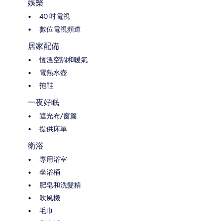
娛樂
40 吋電視
數位電視頻道
居家配備
恆溫空調和暖氣
電熱水壺
拖鞋
一夜好眠
遮光布/窗簾
提供床單
衛浴
專用浴室
坐浴桶
肥皂和洗髮精
吹風機
毛巾