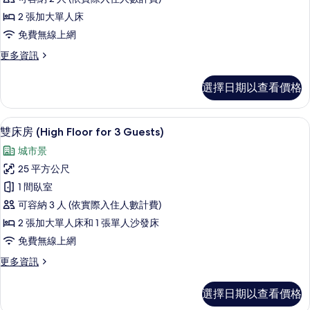
(High
2 張加大單人床
Floor)
免費無線上網
的
更
更多資訊
所
多
有
雙
選擇日期以查看價格
床
相
房
片
(High
客房內保險箱、書桌、遮光布/窗簾、
顯
4
Floor)
雙床房 (High Floor for 3 Guests)
示
的
城市景
詳
雙
情
25 平方公尺
床
1 間臥室
房
可容納 3 人 (依實際入住人數計費)
(High
2 張加大單人床和 1 張單人沙發床
Floor
免費無線上網
for
3
更
更多資訊
多
Guests)
雙
的
選擇日期以查看價格
床