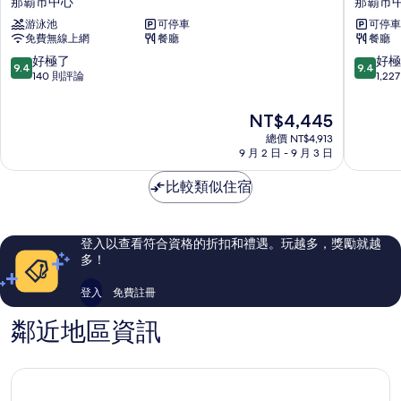
那霸市中心
那霸市
公
STAY
游泳池
可停車
可停車
園
沖
免費無線上網
餐廳
餐廳
飯
繩
店
那
9.4
9.4
好極了
好極
9.4
9.4
標
霸
分，
分，
140 則評論
1,2
誌
那
滿
滿
那
霸
分
分
現
NT$4,445
霸
市
10
10
在
那
總價 NT$4,913
中
分，
分，
價
9 月 2 日 - 9 月 3 日
霸
心
好
好
格
市
極
極
為
比較類似住宿
中
了，
了，
NT$4,445
心
140
1,227
則
則
評
評
登入以查看符合資格的折扣和禮遇。玩越多，獎勵就越
論
論
多！
登入
免費註冊
鄰近地區資訊