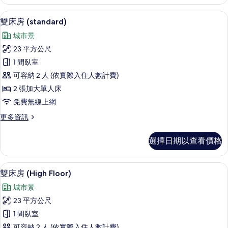
房
片
(High
客房內保險箱、書桌、遮光布/窗簾、
顯
4
Floor)
雙床房 (standard)
示
的
城市景
詳
雙
情
23 平方公尺
床
1 間臥室
房
可容納 2 人 (依實際入住人數計費)
(standard)
2 張加大單人床
的
免費無線上網
所
更
更多資訊
有
多
相
雙
選擇日期以查看價格
床
片
房
(standard)
客房景觀
顯
4
的
雙床房 (High Floor)
示
詳
城市景
情
雙
23 平方公尺
床
1 間臥室
房
可容納 2 人 (依實際入住人數計費)