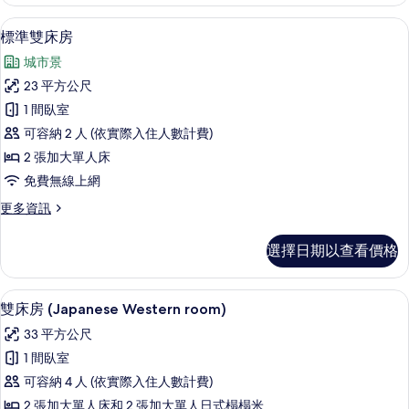
所
房
(High
有
客房內保險箱、書桌、遮光布/窗簾、
顯
5
Floor
標準雙床房
相
示
for
城市景
3
片
標
Guests)
23 平方公尺
準
的
1 間臥室
詳
雙
情
可容納 2 人 (依實際入住人數計費)
床
2 張加大單人床
房
免費無線上網
的
更
更多資訊
所
多
有
標
選擇日期以查看價格
準
相
雙
片
床
雙床房 (Japanese Western ro
顯
5
房
雙床房 (Japanese Western room)
示
的
33 平方公尺
詳
雙
情
1 間臥室
床
可容納 4 人 (依實際入住人數計費)
房
2 張加大單人床和 2 張加大單人日式榻榻米