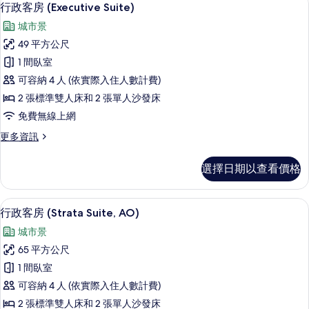
顯
所
7
房
行政客房 (Executive Suite)
示
(with
有
城市景
1
行
相
sofa
49 平方公尺
政
片
bed)
1 間臥室
的
客
詳
可容納 4 人 (依實際入住人數計費)
房
情
2 張標準雙人床和 2 張單人沙發床
(Executive
免費無線上網
Suite)
更
更多資訊
的
多
所
行
選擇日期以查看價格
政
有
客
相
房
行政客房 (Strata Suite, AO) 
顯
片
9
(Executive
行政客房 (Strata Suite, AO)
示
Suite)
城市景
的
行
詳
65 平方公尺
政
情
1 間臥室
客
可容納 4 人 (依實際入住人數計費)
房
2 張標準雙人床和 2 張單人沙發床