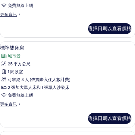
(Strata
免費無線上網
Suite,
更
更多資訊
AO)
多
的
行
選擇日期以查看價格
所
政
客
有
房
客房內保險箱、書桌、遮光布/窗簾、
顯
相
5
(Strata
標準雙床房
示
Suite,
片
城市景
AO)
標
的
25 平方公尺
準
詳
1 間臥室
情
雙
可容納 3 人 (依實際入住人數計費)
床
2 張加大單人床和 1 張單人沙發床
房
免費無線上網
的
更
更多資訊
所
多
有
標
選擇日期以查看價格
準
相
雙
片
床
客房內保險箱、書桌、遮光布/窗簾、
顯