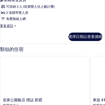
豪華轉角雙床房
相
示
詳
片
可容納 3 人 (依實際入住人數計費)
情
豪
2 張標準雙人床
華
免費無線上網
轉
更
更多資訊
角
多
雙
豪
選擇日期以查看價格
華
床
轉
房
角
類似的住宿
雙
的
床
皇家公園飯店 標誌 那霸
東急 ST
所
房
的
有
詳
相
情
片
皇
東
皇家公園飯店 標誌 那霸
東急 S
家
急