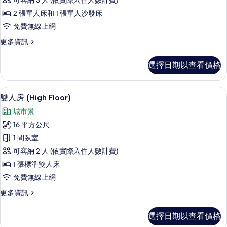
可容納 3 人 (依實際入住人數計費)
房
2 張單人床和 1 張單人沙發床
的
免費無線上網
所
更
更多資訊
有
多
相
雙
選擇日期以查看價格
床
片
房
的
客房內保險箱、書桌、遮光布/窗簾、
顯
4
詳
雙人房 (High Floor)
示
情
城市景
雙
16 平方公尺
人
1 間臥室
房
可容納 2 人 (依實際入住人數計費)
(High
1 張標準雙人床
Floor)
免費無線上網
的
更
更多資訊
所
多
有
雙
選擇日期以查看價格
人
相