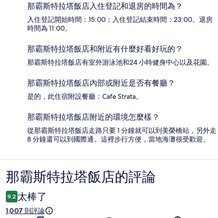
那霸斯特拉塔飯店入住登記和退房的時間為？
入住登記開始時間：15:00；入住登記結束時間：23:00。退房
時間為 11:00。
那霸斯特拉塔飯店和附近有什麼好看好玩的？
那霸斯特拉塔飯店有室外游泳池和24 小時健身中心以及花園。
那霸斯特拉塔飯店內部或附近是否有餐廳？
是的，此住宿附設餐廳：Cafe Strata。
那霸斯特拉塔飯店附近的環境怎麼樣？
從那霸斯特拉塔飯店走路只要 1 分鐘就可以到美榮橋站，另外走
8 分鐘還可以到國際通。這裡步行方便，當地海灘很受歡迎。
那霸斯特拉塔飯店的評論
評
論
太棒了
9.2
1,007 則評論