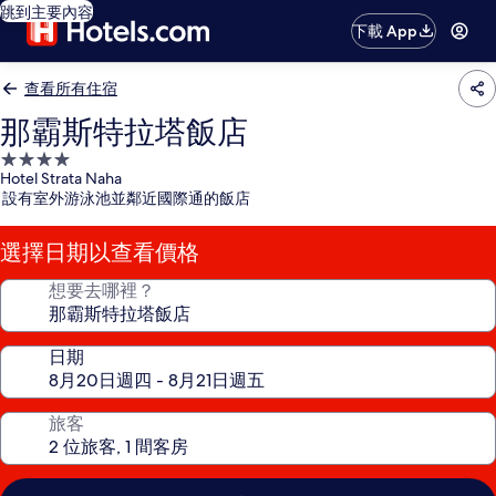
跳到主要內容
下載 App
查看所有住宿
那霸斯特拉塔飯店
4.0
Hotel Strata Naha
星
設有室外游泳池並鄰近國際通的飯店
級
住
選擇日期以查看價格
宿
想要去哪裡？
日期
旅客