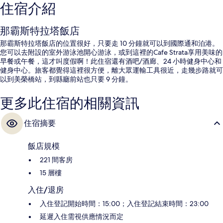
住宿介紹
那霸斯特拉塔飯店
那霸斯特拉塔飯店的位置很好，只要走 10 分鐘就可以到國際通和泊港。
您可以去附設的室外游泳池開心游泳，或到這裡的Cafe Strata享用美味的
早餐或午餐，這才叫度假啊！此住宿還有酒吧/酒廊、24 小時健身中心和
健身中心。旅客都覺得這裡很方便，離大眾運輸工具很近，走幾步路就可
以到美榮橋站，到縣廳前站也只要 9 分鐘。
更多此住宿的相關資訊
住宿摘要
飯店規模
221 間客房
15 層樓
入住/退房
入住登記開始時間：15:00；入住登記結束時間：23:00
延遲入住需視供應情況而定