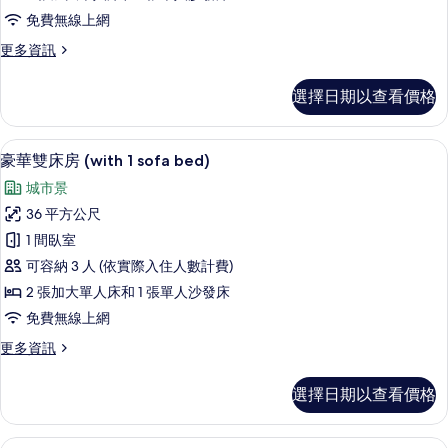
房,
免費無線上網
邊
更
更多資訊
間
多
的
豪
選擇日期以查看價格
華
所
雙
有
床
豪華雙床房 (with 1 sofa bed) | 起
顯
5
房,
豪華雙床房 (with 1 sofa bed)
相
示
邊
片
城市景
間
豪
的
36 平方公尺
華
詳
1 間臥室
情
雙
可容納 3 人 (依實際入住人數計費)
床
2 張加大單人床和 1 張單人沙發床
房
免費無線上網
(with
更
更多資訊
1
多
sofa
豪
選擇日期以查看價格
bed)
華
雙
的
床
行政客房 (Executive Suite) | 客房景觀