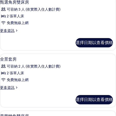
6
房
甄選角房雙床房
示
的
可容納 3 人 (依實際入住人數計費)
詳
甄
情
2 張單人床
選
免費無線上網
角
更
更多資訊
房
多
雙
甄
選擇日期以查看價格
選
床
角
房
房
客房內保險箱、書桌、遮光布/窗簾、
顯
9
雙
全景套房
的
示
床
所
可容納 2 人 (依實際入住人數計費)
房
全
的
有
2 張單人床
景
詳
相
免費無線上網
情
套
片
更
更多資訊
房
多
的
全
選擇日期以查看價格
景
所
套
有
房
客房內保險箱、書桌、遮光布/窗簾、
顯
6
的