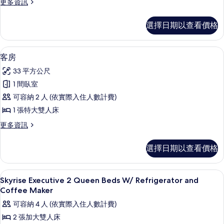
King
更
更多資訊
多
Suite
Casino
w/
選擇日期以查看價格
Tower
Sofa
Deluxe
King
Bed/Fridge
客房內保險箱、書桌、遮光布/窗簾、
顯
1
Suite
客房
的
示
w/
33 平方公尺
所
Sofa
客
Bed/Fridge
1 間臥室
有
房
的
可容納 2 人 (依實際入住人數計費)
相
詳
的
情
1 張特大雙人床
片
所
更
更多資訊
有
多
相
客
選擇日期以查看價格
房
片
的
詳
客房內保險箱、書桌、遮光布/窗簾、
顯
1
情
Skyrise Executive 2 Queen Beds W/ Refrigerator and
示
Coffee Maker
Skyrise
可容納 4 人 (依實際入住人數計費)
Executive
2 張加大雙人床
2