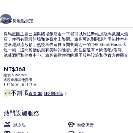
園
一個
下一個
與
52+
簡介
客房
地點
規定
賭
從馬戲團主題公園與賭場飯店走一下就可以到拉斯維加斯馬戲團大酒
場
店，住宿有附設賭場和免費水上樂園。旅客可以到附設的季節性室外
游泳池游泳放鬆，然後再去這裡 5 間餐廳之一的THE Steak House大
飯
吃一頓，這間餐廳供應有美味的晚餐。此住宿還有 6 間酒吧/酒廊、
店
池畔酒吧和健身中心。旅客都對住宿的親子服務設施和位置方便觀光
讚不絕口。住宿離大眾運輸工具不遠，走路到西門拉斯維加斯單軌電
的
車站只要 14 分鐘。
目
NT$368
前
相
總價 NT$2,063
的
含稅金和其他費用
室內兒童遊樂區
片
價
8 月 16 日 - 8 月 17 日
格
評
不錯哦
集
7.0
查看 35,319 則評論
是
7.0 分，滿分 10 分，
論
NT$368
熱門設施服務
游泳池
寵物友善