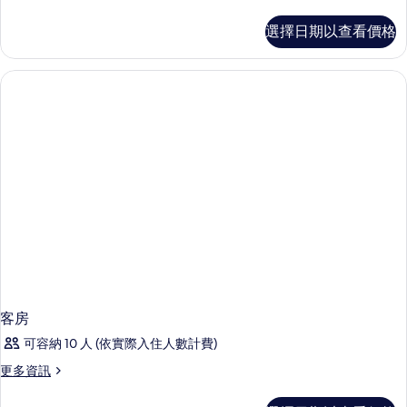
多
客
選擇日期以查看價格
房
的
詳
情
客房
可容納 10 人 (依實際入住人數計費)
更
更多資訊
多
客