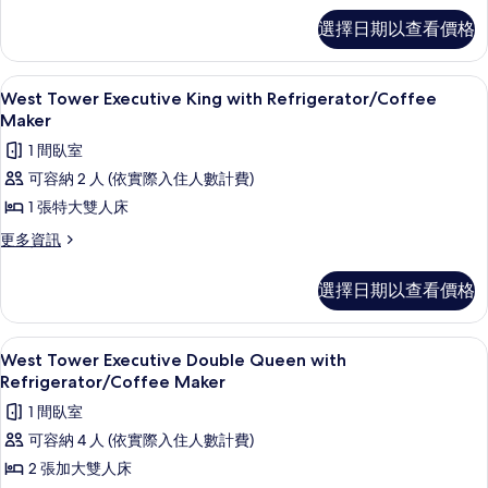
Queen
West
with
選擇日期以查看價格
Tower
Refrigerator
Deluxe
Double
的
West Tower Executive King wi
顯
3
Queen
West Tower Executive King with Refrigerator/Coffee
所
示
with
Maker
有
Refrigerator
West
1 間臥室
的
相
Tower
詳
可容納 2 人 (依實際入住人數計費)
片
Executive
情
1 張特大雙人床
King
更
更多資訊
with
多
Refrigerator/Coffee
West
選擇日期以查看價格
Maker
Tower
的
Executive
King
所
客房內保險箱、書桌、遮光布/窗簾、
顯
5
with
West Tower Executive Double Queen with
有
示
Refrigerator/Coffee
Refrigerator/Coffee Maker
Maker
相
West
1 間臥室
的
Tower
片
詳
可容納 4 人 (依實際入住人數計費)
Executive
情
2 張加大雙人床
Double