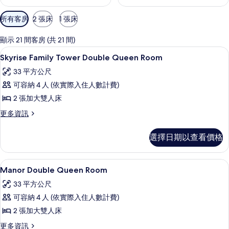
可
所有客房
2 張床
1 張床
用
的
顯示 21 間客房 (共 21 間)
客
客房內保險箱、書桌、遮光布/窗簾、
顯
4
Skyrise Family Tower Double Queen Room
房
示
篩
33 平方公尺
Skyrise
選
可容納 4 人 (依實際入住人數計費)
Family
條
2 張加大雙人床
Tower
件
Double
更
更多資訊
多
Queen
Skyrise
Room
選擇日期以查看價格
Family
的
Tower
Double
所
Manor Double Queen Room
顯
4
Queen
Manor Double Queen Room
有
示
Room
33 平方公尺
的
相
Manor
詳
可容納 4 人 (依實際入住人數計費)
片
Double
情
2 張加大雙人床
Queen
Room
更
更多資訊