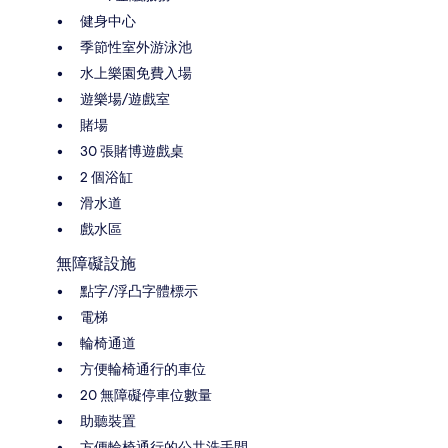
健身中心
季節性室外游泳池
水上樂園免費入場
遊樂場/遊戲室
賭場
30 張賭博遊戲桌
2 個浴缸
滑水道
戲水區
無障礙設施
點字/浮凸字體標示
電梯
輪椅通道
方便輪椅通行的車位
20 無障礙停車位數量
助聽裝置
方便輪椅通行的公共洗手間