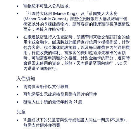
寵物恕不可進入公共區域。
「莊園特大床房 (Manor King)」及「莊園雙人大床房
(Manor Double Queen)」房型位於離飯店大廳及賭場半個
街區以外的 5 棟建築物內。該等客房的睡床類型視供應情況
而定，將於入住時安排。
在抵達飯店進行入住登記時，須攜帶用來繳交預訂訂金的信
用卡或金融卡。飯店將就此帳戶進行信用卡授權作業，針對
包含客房、稅金和休閒設施費，以及每日雜費在內的適用費
用，行使收費的權利。當旅客的費用超過原先核准的金額
時，可能需要申請額外的授權。針對金融卡的部分，退房時
會退回未使用的資金，並於 7 天內退還至國內銀行，30 天
內退還至國際銀行。
入住須知
需提供金融卡以支付雜費
可能需要出示政府核發且附有照片的證件
辦理入住手續的最低年齡為 21 歲
兒童
11 歲或以下的兒童若與父母或監護人同住一間房 (不加床)，
無需支付額外住宿費