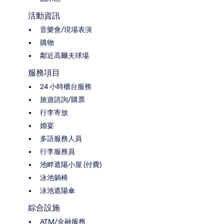
活動資訊
音樂會/現場表演
購物
鄰近高爾夫球場
服務項目
24 小時櫃台服務
旅遊諮詢/購票
行李寄放
婚宴
多語服務人員
行李服務員
池畔遮陽小屋 (付費)
泳池躺椅
泳池遮陽傘
綜合設施
ATM/金融服務