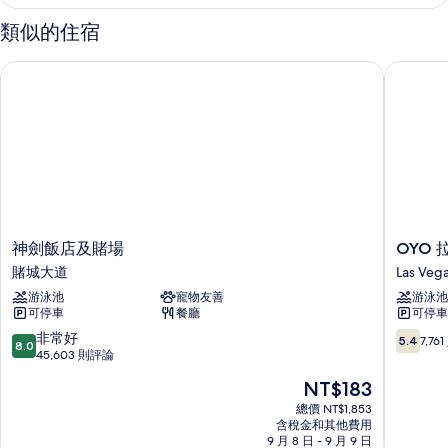
的
詳
類似的住宿
情
神劍飯店及賭場
OYO 
神
OYO
神劍飯店及賭場
OYO
劍
拉
賭城大道
Las Veg
飯
斯
游泳池
寵物友善
游泳池
店
維
可停車
餐廳
可停車
及
加
賭
斯
8.0
5.4
非常好
5.4
7,76
8.0
場
賭
分，
分，
45,603 則評論
賭
場
滿
滿
現
NT$183
城
飯
分
分
在
大
店
10
10，
總價 NT$1,853
價
道
含稅金和其他費用
Las
分，
7,761
格
9 月 8 日 - 9 月 9 日
Vegas
非
則