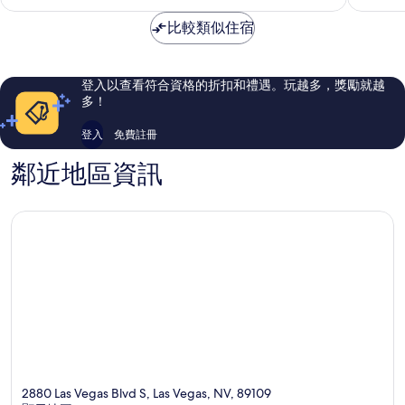
為
常
評
NT$183
比較類似住宿
好，
論
45,603
則
評
登入以查看符合資格的折扣和禮遇。玩越多，獎勵就越
論
多！
登入
免費註冊
鄰近地區資訊
2880 Las Vegas Blvd S, Las Vegas, NV, 89109