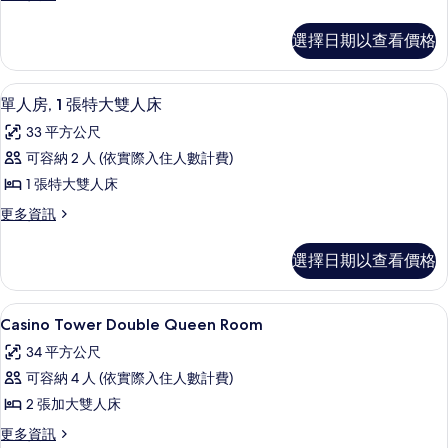
多
的
Manor
選擇日期以查看價格
所
Double
Queen
有
Room
客房內保險箱、書桌、遮光布/窗簾、
顯
相
3
的
單人房, 1 張特大雙人床
示
詳
片
33 平方公尺
情
單
可容納 2 人 (依實際入住人數計費)
人
1 張特大雙人床
房,
更
更多資訊
1
多
張
單
選擇日期以查看價格
人
特
房,
大
1
Casino Tower Double Quee
顯
4
張
雙
Casino Tower Double Queen Room
示
特
人
34 平方公尺
大
Casino
床
雙
可容納 4 人 (依實際入住人數計費)
Tower
人
的
2 張加大雙人床
Double
床
所
的
Queen
更
更多資訊
詳