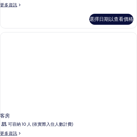
更
更多資訊
Queen
多
Beds
Skyrise
選擇日期以查看價格
W/
Executive
2
Refrigerator
Queen
and
Beds
Coffee
W/
Maker
Refrigerator
and
的
Coffee
所
Maker
的
有
詳
相
情
片
客房
可容納 10 人 (依實際入住人數計費)
更
更多資訊