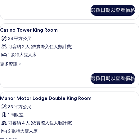
多
有
Room
情
Casino
相
的
選擇日期以查看價格
Tower
片
所
Double
Queen
有
Casino Tower King Room |
顯
4
Room
Casino Tower King Room
相
示
的
34 平方公尺
詳
片
Casino
情
可容納 2 人 (依實際入住人數計費)
Tower
1 張特大雙人床
King
Room
更
更多資訊
多
的
Casino
選擇日期以查看價格
所
Tower
King
有
Room
客房內保險箱、書桌、遮光布/窗簾、
顯
相
3
的
Manor Motor Lodge Double King Room
示
詳
片
33 平方公尺
情
Manor
1 間臥室
Motor
可容納 4 人 (依實際入住人數計費)
Lodge
2 張特大雙人床
Double