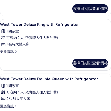
多
Double
West
Queen
選擇日期以查看價格
Tower
的
Newly
Refreshed
所
West Tower Deluxe King with
顯
3
Double
West Tower Deluxe King with Refrigerator
有
示
Queen
1 間臥室
的
相
West
詳
可容納 2 人 (依實際入住人數計費)
片
Tower
情
1 張特大雙人床
Deluxe
King
更
更多資訊
多
with
West
Refrigerator
選擇日期以查看價格
Tower
的
Deluxe
King
所
客房內保險箱、書桌、遮光布/窗簾、
顯
5
with
West Tower Deluxe Double Queen with Refrigerator
有
示
Refrigerator
1 間臥室
的
相
West
詳
可容納 4 人 (依實際入住人數計費)
片
Tower
情
2 張加大雙人床
Deluxe
Double
更
更多資訊
多