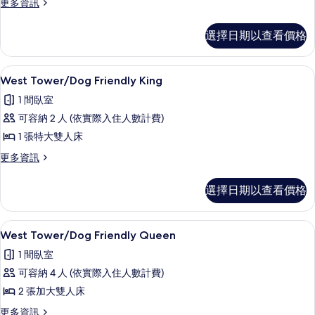
King
更
更多資訊
多
Room
Manor
的
選擇日期以查看價格
Motor
所
Lodge
Double
有
客房內保險箱、書桌、遮光布/窗簾、
顯
3
King
West Tower/Dog Friendly King
相
示
Room
1 間臥室
的
片
West
詳
可容納 2 人 (依實際入住人數計費)
Tower/Dog
情
1 張特大雙人床
Friendly
King
更
更多資訊
多
的
West
選擇日期以查看價格
所
Tower/Dog
Friendly
有
King
客房內保險箱、書桌、遮光布/窗簾、
顯
相
2
的
West Tower/Dog Friendly Queen
示
詳
片
1 間臥室
情
West
可容納 4 人 (依實際入住人數計費)
Tower/Dog
2 張加大雙人床
Friendly
Queen
更
更多資訊