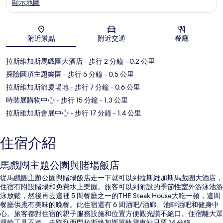
顯示地圖
地圖
附近景點
附近交通
餐廳
拉斯維加斯馬戲團大酒店
- 步行 2 分鐘
- 0.2 公里
探險圓頂主題樂園
- 步行 5 分鐘
- 0.5 公里
拉斯維加斯節慶場地
- 步行 7 分鐘
- 0.6 公里
時裝展購物中心
- 步行 15 分鐘
- 1.3 公里
拉斯維加斯會展中心
- 步行 17 分鐘
- 1.4 公里
住宿介紹
馬戲團主題公園與賭場飯店
從馬戲團主題公園與賭場飯店走一下就可以到拉斯維加斯馬戲團大酒店，
住宿有附設賭場和免費水上樂園。旅客可以到附設的季節性室外游泳池游
泳放鬆，然後再去這裡 5 間餐廳之一的THE Steak House大吃一頓，這間
餐廳供應有美味的晚餐。此住宿還有 6 間酒吧/酒廊、池畔酒吧和健身中
心。旅客都對住宿的親子服務設施和位置方便觀光讚不絕口。住宿離大眾
運輸工具不遠，走路到西門拉斯維加斯單軌電車站只要 14 分鐘。