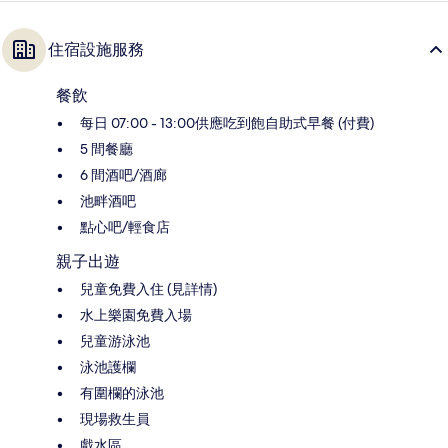
住宿設施服務
餐飲
每日 07:00 - 13:00供應吃到飽自助式早餐 (付費)
5 間餐廳
6 間酒吧/酒廊
池畔酒吧
點心吧/輕食店
親子出遊
兒童免費入住 (見詳情)
水上樂園免費入場
兒童游泳池
泳池護欄
有圍欄的泳池
現場救生員
戲水區