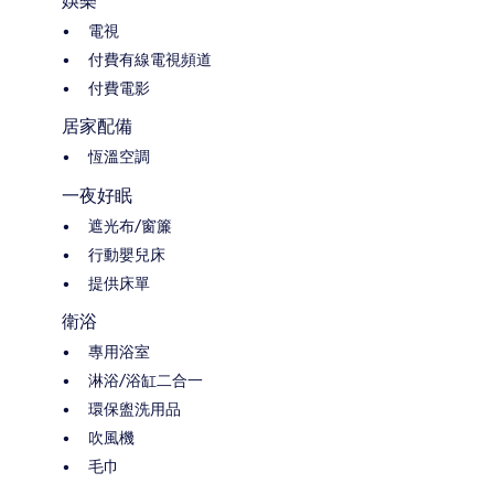
娛樂
電視
付費有線電視頻道
付費電影
居家配備
恆溫空調
一夜好眠
遮光布/窗簾
行動嬰兒床
提供床單
衛浴
專用浴室
淋浴/浴缸二合一
環保盥洗用品
吹風機
毛巾