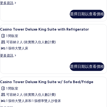
更
更多資訊
Queen
多
with
West
選擇日期以查看價格
Refrigerator/Coffee
Tower
Maker
Executive
Double
的
客房內保險箱、書桌、遮光布/窗簾、
顯
2
Queen
Casino Tower Deluxe King Suite with Refrigerator
所
示
with
1 間臥室
Refrigerator/Coffee
有
Casino
Maker
可容納 2 人 (依實際入住人數計費)
相
Tower
的
1 張特大雙人床
Deluxe
詳
片
情
King
更
更多資訊
多
Suite
Casino
with
選擇日期以查看價格
Tower
Refrigerator
Deluxe
King
的
Casino Tower Deluxe King Sui
顯
1
Suite
Casino Tower Deluxe King Suite w/ Sofa Bed/Fridge
所
示
with
1 間臥室
有
Refrigerator
Casino
的
可容納 2 人 (依實際入住人數計費)
相
Tower
詳
1 張特大雙人床和 1 張標準雙人沙發床
片
Deluxe
情