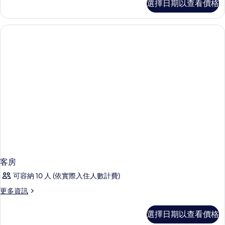
選擇日期以查看價格
房
的
詳
情
客房
可容納 10 人 (依實際入住人數計費)
更
更多資訊
多
客
選擇日期以查看價格
房