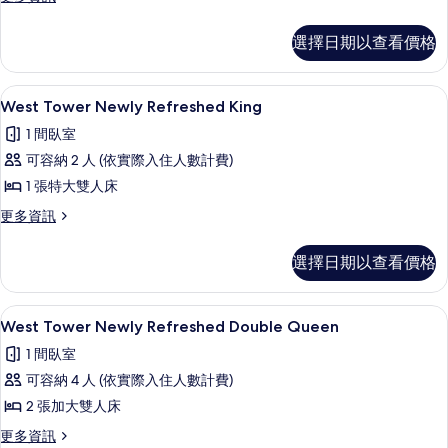
多
的
West
選擇日期以查看價格
所
Tower/Dog
Friendly
有
Queen
West Tower Newly Refreshe
顯
相
3
的
West Tower Newly Refreshed King
示
詳
片
1 間臥室
情
West
可容納 2 人 (依實際入住人數計費)
Tower
1 張特大雙人床
Newly
Refreshed
更
更多資訊
多
King
West
的
選擇日期以查看價格
Tower
所
Newly
Refreshed
有
West Tower Newly Refreshed
顯
4
King
West Tower Newly Refreshed Double Queen
相
示
的
1 間臥室
詳
片
West
情
可容納 4 人 (依實際入住人數計費)
Tower
2 張加大雙人床
Newly
Refreshed
更
更多資訊