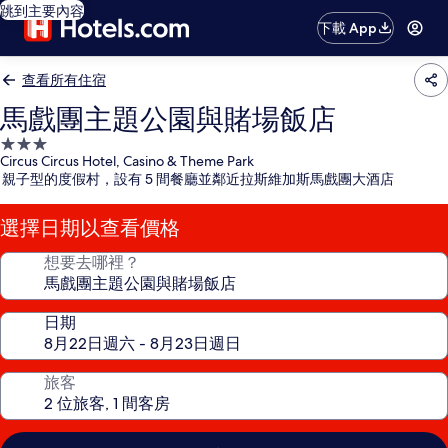
跳到主要內容
下載 App
查看所有住宿
馬戲團主題公園與賭場飯店
3.0
Circus Circus Hotel, Casino & Theme Park
星
親子型的度假村，設有 5 間餐廳並鄰近拉斯維加斯馬戲團大酒店
級
住
選擇日期以查看價格
宿
想要去哪裡？
日期
旅客