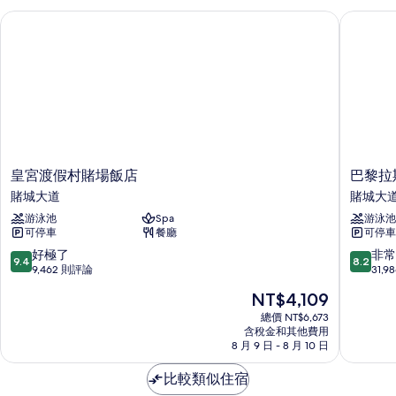
Suite
皇宮渡假村賭場飯店
巴黎拉斯
所
Strip
View
有
的
相
詳
情
片
皇
巴
皇宮渡假村賭場飯店
巴黎拉
宮
黎
賭城大道
賭城大
渡
拉
游泳池
Spa
游泳池
假
斯
可停車
餐廳
可停車
村
維
賭
加
9.4
8.2
好極了
非常
9.4
8.2
場
斯
分，
分，
9,462 則評論
31,
飯
渡
滿
滿
現
NT$4,109
店
假
分
分
在
賭
村
10
10
總價 NT$6,673
價
城
含稅金和其他費用
及
分，
分，
格
8 月 9 日 - 8 月 10 日
大
賭
好
非
為
道
場
極
常
NT$4,109
比較類似住宿
賭
了，
好，