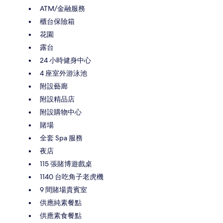
ATM/金融服務
櫃台保險箱
花園
露台
24 小時健身中心
4 座室外游泳池
附設藝廊
附設精品店
附設購物中心
賭場
全套 Spa 服務
夜店
115 張賭博遊戲桌
1140 台吃角子老虎機
9 間賭場貴賓室
供應純素餐點
供應素食餐點