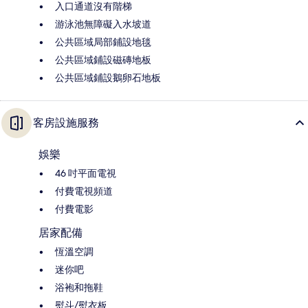
入口通道沒有階梯
游泳池無障礙入水坡道
公共區域局部鋪設地毯
公共區域鋪設磁磚地板
公共區域鋪設鵝卵石地板
客房設施服務
娛樂
46 吋平面電視
付費電視頻道
付費電影
居家配備
恆溫空調
迷你吧
浴袍和拖鞋
熨斗/熨衣板