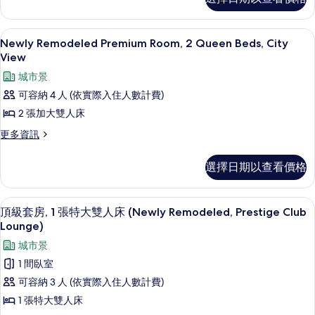
2
Remodeled
Queen
Premium
Room,
Beds
埃及棉床單、高級寢具、羽絨被、舒適
顯
5
2
Newly Remodeled Premium Room, 2 Queen Beds, City
的
示
Queen
View
所
Beds
Newly
城市景
的
有
Remodeled
詳
可容納 4 人 (依實際入住人數計費)
相
Premium
情
2 張加大雙人床
Room,
片
更
更多資訊
2
多
Queen
Newly
選擇日期以查看價格
Beds,
Remodeled
City
Premium
Room,
View
行政貴賓室
顯
8
2
頂級套房, 1 張特大雙人床 (Newly Remodeled, Prestige Club
的
示
Queen
Lounge)
所
Beds,
頂
城市景
City
有
級
View
1 間臥室
相
的
套
可容納 3 人 (依實際入住人數計費)
詳
片
房,
情
1 張特大雙人床
1