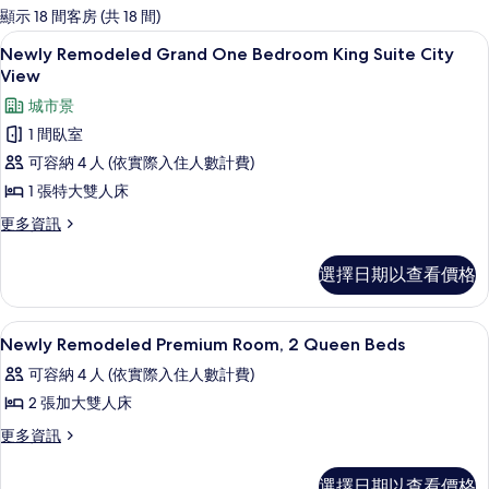
的
顯示 18 間客房 (共 18 間)
客
Newly Remodeled Grand One B
顯
6
Newly Remodeled Grand One Bedroom King Suite City
房
示
View
篩
Newly
城市景
選
Remodeled
條
1 間臥室
Grand
件
可容納 4 人 (依實際入住人數計費)
One
1 張特大雙人床
Bedroom
King
更
更多資訊
多
Suite
Newly
City
選擇日期以查看價格
Remodeled
View
Grand
One
的
埃及棉床單、高級寢具、羽絨被、舒適
顯
5
Bedroom
Newly Remodeled Premium Room, 2 Queen Beds
所
示
King
可容納 4 人 (依實際入住人數計費)
有
Suite
Newly
City
2 張加大雙人床
相
Remodeled
View
更
更多資訊
片
Premium
的
多
詳
Room,
Newly
情
選擇日期以查看價格