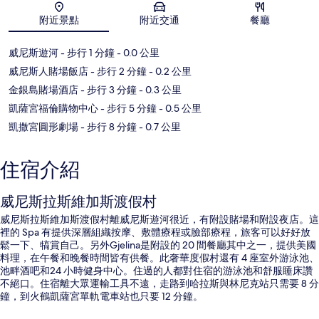
地圖
附近景點
附近交通
餐廳
威尼斯遊河
- 步行 1 分鐘
- 0.0 公里
威尼斯人賭場飯店
- 步行 2 分鐘
- 0.2 公里
金銀島賭場酒店
- 步行 3 分鐘
- 0.3 公里
凱薩宮福倫購物中心
- 步行 5 分鐘
- 0.5 公里
凱撒宮圓形劇場
- 步行 8 分鐘
- 0.7 公里
住宿介紹
威尼斯拉斯維加斯渡假村
威尼斯拉斯維加斯渡假村離威尼斯遊河很近，有附設賭場和附設夜店。這
裡的 Spa 有提供深層組織按摩、敷體療程或臉部療程，旅客可以好好放
鬆一下、犒賞自己。另外Gjelina是附設的 20 間餐廳其中之一，提供美國
料理，在午餐和晚餐時間皆有供餐。此奢華度假村還有 4 座室外游泳池、
池畔酒吧和24 小時健身中心。住過的人都對住宿的游泳池和舒服睡床讚
不絕口。住宿離大眾運輸工具不遠，走路到哈拉斯與林尼克站只需要 8 分
鐘，到火鶴凱薩宮單軌電車站也只要 12 分鐘。