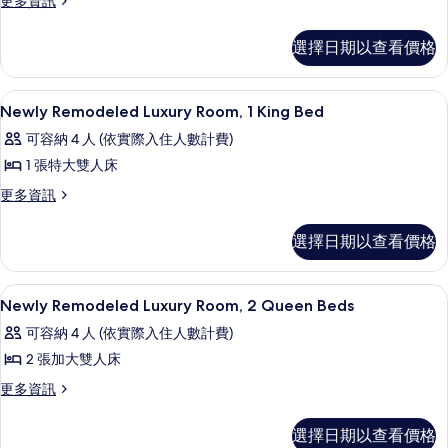
有
更多資訊
Lounge)
片
客
多
的
相
房,
行
詳
選擇日期以查看價格
片
政
情
1
客
張
房,
埃及棉床單、高級寢具、羽絨被、舒適
顯
5
1
特
Newly Remodeled Luxury Room, 1 King Bed
示
張
大
可容納 4 人 (依實際入住人數計費)
特
Newly
雙
大
1 張特大雙人床
Remodeled
雙
人
更
更多資訊
Luxury
人
多
床
床
Room,
Newly
的
的
選擇日期以查看價格
1
Remodeled
詳
King
所
Luxury
情
Room,
Bed
有
埃及棉床單、高級寢具、羽絨被、舒適
顯
6
1
Newly Remodeled Luxury Room, 2 Queen Beds
的
相
示
King
可容納 4 人 (依實際入住人數計費)
所
Bed
片
Newly
的
2 張加大雙人床
有
Remodeled
詳
更
更多資訊
相
Luxury
情
多
Room,
片
Newly
選擇日期以查看價格
2
Remodeled