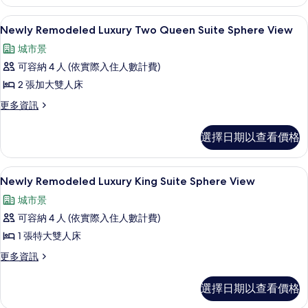
Beds,
Luxury
Room,
City
Newly Remodeled Luxury Two 
顯
6
2
Newly Remodeled Luxury Two Queen Suite Sphere View
View
示
Queen
的
城市景
Beds,
Newly
City
所
可容納 4 人 (依實際入住人數計費)
Remodeled
View
有
2 張加大雙人床
Luxury
的
相
詳
Two
更
更多資訊
情
多
片
Queen
Newly
Suite
選擇日期以查看價格
Remodeled
Sphere
Luxury
Two
View
Newly Remodeled Luxury King
顯
5
Queen
Newly Remodeled Luxury King Suite Sphere View
的
示
Suite
城市景
所
Sphere
Newly
View
可容納 4 人 (依實際入住人數計費)
有
Remodeled
的
1 張特大雙人床
相
Luxury
詳
情
片
King
更
更多資訊
多
Suite
Newly
Sphere
選擇日期以查看價格
Remodeled
View
Luxury