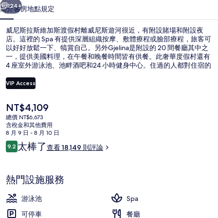
斯
124+
簡介
客房
地點
規定
渡
威尼斯拉斯維加斯渡假村離威尼斯遊河很近，有附設賭場和附設夜
假
店。這裡的 Spa 有提供深層組織按摩、敷體療程或臉部療程，旅客可
以好好放鬆一下、犒賞自己。另外Gjelina是附設的 20 間餐廳其中之
村
一，提供美國料理，在午餐和晚餐時間皆有供餐。此奢華度假村還有
的
4 座室外游泳池、池畔酒吧和24 小時健身中心。住過的人都對住宿的
游泳池和舒服睡床讚不絕口。住宿離大眾運輸工具不遠，走路到哈拉
相
斯與林尼克站只需要 8 分鐘，到火鶴凱薩宮單軌電車站也只要 12 分
VIP Access
鐘。
片
目
NT$4,109
埃及棉床單、高級寢具、羽絨被、舒適
集
前
總價 NT$6,673
的
含稅金和其他費用
價
8 月 9 日 - 8 月 10 日
格
評
太棒了
9.2
查看 18,149 則評論
是
9.2 分，滿分 10 分，
論
NT$4,109
熱門設施服務
游泳池
Spa
可停車
餐廳