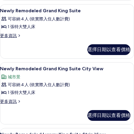
King
的
埃及棉床單、高級寢具、羽絨被、舒適
顯
6
Suite
Newly Remodeled Grand King Suite
所
示
Sphere
可容納 4 人 (依實際入住人數計費)
有
View
Newly
的
1 張特大雙人床
相
Remodeled
詳
更
更多資訊
片
Grand
情
多
King
Newly
選擇日期以查看價格
Suite
Remodeled
的
Grand
King
所
埃及棉床單、高級寢具、羽絨被、舒適
顯
7
Suite
Newly Remodeled Grand King Suite City View
有
示
的
城市景
詳
相
Newly
情
可容納 4 人 (依實際入住人數計費)
Remodeled
片
1 張特大雙人床
Grand
King
更
更多資訊
多
Suite
Newly
City
選擇日期以查看價格
Remodeled
View
Grand
King
的
埃及棉床單、高級寢具、羽絨被、舒適
顯
5
Suite