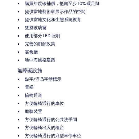
購買年度碳補償，抵銷至少 10% 碳足跡
提供當地藝術家展示作品的空間
提供當地文化和生態系統教育
雙層玻璃窗
使用部分 LED 照明
完善的廚餘政策
宴會廳
地中海風格建築
無障礙設施
點字/浮凸字體標示
電梯
輪椅通道
方便輪椅通行的車位
助聽裝置
方便輪椅通行的公共洗手間
方便輪椅出入的櫃台
方便輪椅通行的廂型車停車位