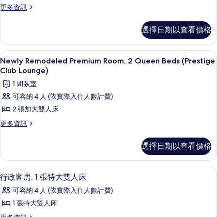
套
更
更多資訊
Remodeled,
床
房,
多
(Newly
Prestige
奢
Remodeled,
2
選擇日期以查看價格
Club
華
Prestige
張
Lounge)
套
Club
加
房,
Lounge)
的
行政貴賓室
顯
8
2
的
Newly Remodeled Premium Room, 2 Queen Beds (Prestige
大
所
示
張
詳
Club Lounge)
雙
加
情
有
Newly
1 間臥室
大
人
相
Remodeled
雙
可容納 4 人 (依實際入住人數計費)
床
Premium
人
片
2 張加大雙人床
床
(Newly
Room,
(Newly
更
更多資訊
Remodeled,
2
Remodeled,
多
Prestige
Queen
Prestige
Newly
選擇日期以查看價格
Club
Club
Beds
Remodeled
Lounge)
Lounge)
(Prestige
Premium
的
Room,
Club
的
行政客房, 1 張特大雙人床 | 埃及棉
顯
詳
6
2
行政客房, 1 張特大雙人床
Lounge)
情
所
示
Queen
可容納 4 人 (依實際入住人數計費)
的
Beds
有
行
(Prestige
1 張特大雙人床
所
相
政
Club
更