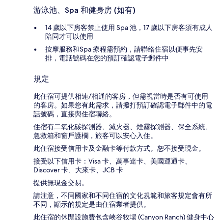
游泳池、Spa 和健身房 (如有)
14 歲以下房客禁止使用 Spa 池，17 歲以下房客須有成人
陪同才可以使用
按摩服務和Spa 療程需預約，請聯絡住宿以便事先安
排，電話號碼在您的預訂確認電子郵件中
規定
此住宿可提供相連/相通的客房，但需視當時是否有可使用
的客房。如果您有此需求，請撥打預訂確認電子郵件中的電
話號碼，直接與住宿聯絡。
住宿有二氧化碳探測器、滅火器、煙霧探測器、保全系統、
急救箱和窗戶護欄，旅客可以安心入住。
此住宿接受信用卡及金融卡等付款方式。恕不接受現金。
接受以下信用卡：Visa 卡、萬事達卡、美國運通卡、
Discover 卡、大來卡、JCB 卡
提供無現金交易。
請注意，不同國家和不同住宿的文化規範和旅客規定會有所
不同，顯示的規定是由住宿業者提供。
此住宿的休閒設施費包含峽谷牧場 (Canyon Ranch) 健身中心