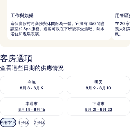
工作與娛樂
用餐區
這個度假村將商務與休閒融為一體。它擁有 350 間會
在 20
議室和 Spa 服務。遊客可以在下班後享受酒吧、熱水
義大利
浴缸和現場表演。
氛。
客房選項
查看這些日期的供應情況
查看今晚 (8月 8 - 8月 9) 的供應情況
查看明天 (8月 9 - 8月 10) 的
今晚
明天
8月 8 - 8月 9
8月 9 - 8月 10
查看本週末 (8月 14 - 8月 16) 的供應情況
查看下週末 (8月 21 - 8月 23
本週末
下週末
8月 14 - 8月 16
8月 21 - 8月 23
可
所有客房
1 張床
2 張床
用