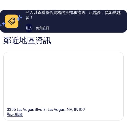
城
9,462
31,986
大
則
則
道
評
評
登入以查看符合資格的折扣和禮遇。玩越多，獎勵就越
論
論
多！
登入
免費註冊
鄰近地區資訊
3355 Las Vegas Blvd S, Las Vegas, NV, 89109
顯示地圖