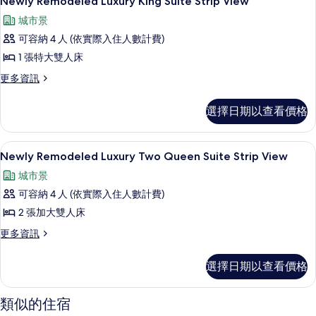
Newly Remodeled Luxury King Suite Strip View
所
示
City
城市景
有
View
Newly
的
可容納 4 人 (依實際入住人數計費)
相
Remodeled
詳
1 張特大雙人床
片
Luxury
情
King
更
更多資訊
多
Suite
Newly
Strip
選擇日期以查看價格
Remodeled
View
Luxury
King
的
街景
顯
6
Suite
Newly Remodeled Luxury Two Queen Suite Strip View
所
示
Strip
城市景
有
View
Newly
的
可容納 4 人 (依實際入住人數計費)
相
Remodeled
詳
2 張加大雙人床
片
Luxury
情
Two
更
更多資訊
多
Queen
Newly
Suite
選擇日期以查看價格
Remodeled
Strip
Luxury
Two
View
類似的住宿
Queen
的