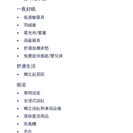
一夜好眠
低過敏寢具
羽絨被
遮光布/窗簾
高級寢具
舒適加層床墊
免費提供搖籃/嬰兒床
舒適生活
獨立起居區
衛浴
專用浴室
全浸式浴缸
獨立浴缸和淋浴設備
環保盥洗用品
吹風機
毛巾