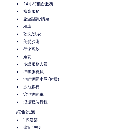
24 小時櫃台服務
禮賓服務
旅遊諮詢/購票
租車
乾洗/洗衣
美髮沙龍
行李寄放
婚宴
多語服務人員
行李服務員
池畔遮陽小屋 (付費)
泳池躺椅
泳池遮陽傘
浪漫套裝行程
綜合設施
1 棟建築
建於 1999