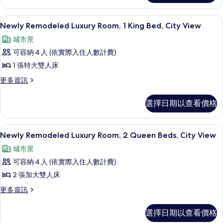
Queen
Luxury
Room,
Beds
埃及棉床單、高級寢具、羽絨被、舒適
顯
5
2
Newly Remodeled Luxury Room, 1 King Bed, City View
的
示
Queen
城市景
所
Beds
Newly
的
可容納 4 人 (依實際入住人數計費)
有
Remodeled
詳
1 張特大雙人床
相
Luxury
情
Room,
更
更多資訊
片
多
1
Newly
King
選擇日期以查看價格
Remodeled
Bed,
Luxury
Room,
City
埃及棉床單、高級寢具、羽絨被、舒適
顯
6
1
Newly Remodeled Luxury Room, 2 Queen Beds, City View
View
示
King
的
城市景
Bed,
Newly
City
所
可容納 4 人 (依實際入住人數計費)
Remodeled
View
有
2 張加大雙人床
Luxury
的
相
詳
Room,
更
更多資訊
情
多
片
2
Newly
Queen
選擇日期以查看價格
Remodeled