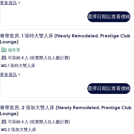
更
更多資訊
張
多
頂
特
選擇日期以查看價格
級
大
套
雙
房,
行政貴賓室
顯
8
1
奢華套房, 1 張特大雙人床 (Newly Remodeled, Prestige Club
人
示
張
Lounge)
床
特
奢
城市景
大
(Newly
華
雙
可容納 4 人 (依實際入住人數計費)
Remodeled,
人
套
1 張特大雙人床
Prestige
床
房,
(Newly
Club
更
更多資訊
Remodeled,
1
多
Lounge)
Prestige
奢
張
的
選擇日期以查看價格
Club
華
特
Lounge)
所
套
的
大
房,
有
行政貴賓室
顯
詳
9
1
奢華套房, 2 張加大雙人床 (Newly Remodeled, Prestige Club
雙
情
相
示
張
Lounge)
人
特
片
奢
可容納 4 人 (依實際入住人數計費)
大
床
華
雙
2 張加大雙人床
(Newly
人