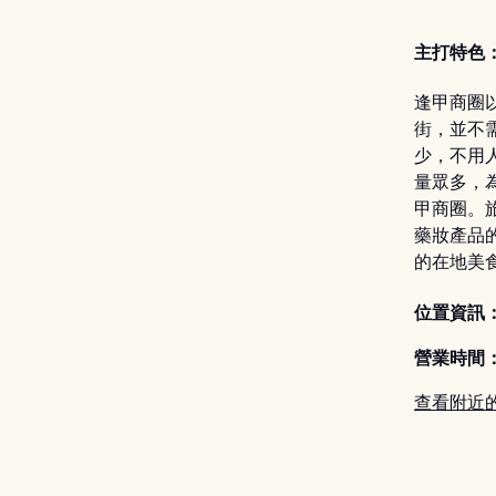
主打特色
逢甲商圈
街，並不
少，不用
量眾多，
甲商圈。
藥妝產品
的在地美
位置資訊
營業時間
查看附近