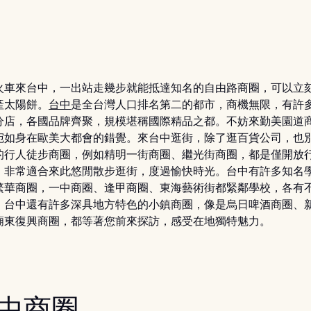
火車來台中，一出站走幾步就能抵達知名的自由路商圈，可以立
產太陽餅。
台中
是全台灣人口排名第二的都市，商機無限，有許
分店，各國品牌齊聚，規模堪稱國際精品之都。不妨來勤美園道
宛如身在歐美大都會的錯覺。來台中逛街，除了逛百貨公司，也
的行人徒步商圈，例如精明一街商圈、繼光街商圈，都是僅開放
，非常適合來此悠閒散步逛街，度過愉快時光。台中有許多知名
繁華商圈，一中商圈、逢甲商圈、東海藝術街都緊鄰學校，各有
，台中還有許多深具地方特色的小鎮商圈，像是烏日啤酒商圈、
廟東復興商圈，都等著您前來探訪，感受在地獨特魅力。
 一中商圈