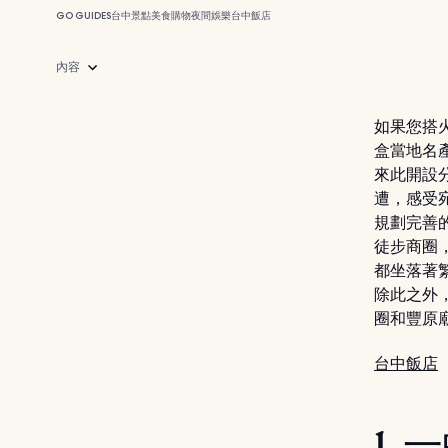
GO GUIDES
台中
景點
美食
購物
夜間娛樂
台中飯店
內容
如果您搭
盒當地名
來此開設
遭，感受
規劃完善
徒步商圈
都坐落著
除此之外
圈和豐原
台中飯店
1.