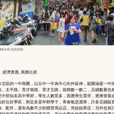
SA 3.0
) 經過修圖
：
經濟實惠, 商務出差
市北區的一中商圈，以台中一中為中心向外延伸，範圍涵蓋一中
路、太平路、育才南路、育才北路，規模數一數二，店鋪數量也
是中部知名高中學府，學生人數眾多，因應學生需求，逐漸發展
由於位於學區，附近多是年輕學子，青春氣息濃厚，許多店鋪販
飾、配件，還有為數不少的體育用品店、夾娃娃商店；另外也有