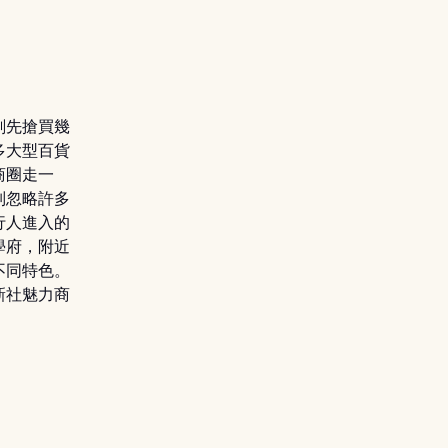
刻先搶買幾
多大型百貨
商圈走一
別忽略許多
行人進入的
學府，附近
不同特色。
新社魅力商