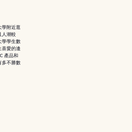
大學附近逛
且人潮較
大學學生數
生喜愛的逢
C 產品和
有多不勝數