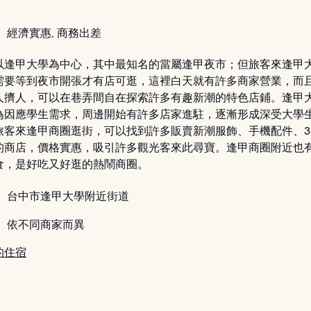
：
經濟實惠, 商務出差
以逢甲大學為中心，其中最知名的當屬逢甲夜市；但旅客來逢甲
需要等到夜市開張才有店可逛，這裡白天就有許多商家營業，而
人擠人，可以在巷弄間自在探索許多有趣新潮的特色店鋪。逢甲
為因應學生需求，周邊開始有許多店家進駐，逐漸形成深受大學
旅客來逢甲商圈逛街，可以找到許多販賣新潮服飾、手機配件、3
的商店，價格實惠，吸引許多觀光客來此尋寶。逢甲商圈附近也
食，是好吃又好逛的熱鬧商圈。
：
台中市逢甲大學附近街道
：
依不同商家而異
的住宿