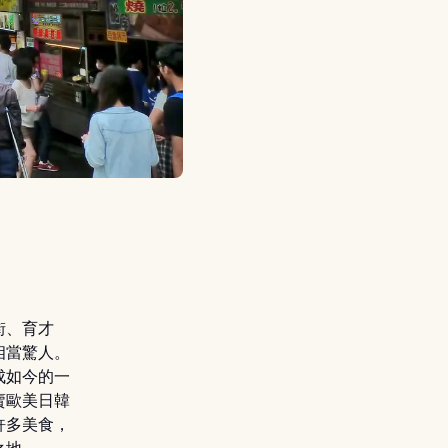
街、育才
相當驚人。
成如今的一
賣歐美日韓
許多美食，