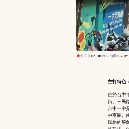
照片由
Neillin1202
拍攝 (
CC BY-
主打特色
位於台中
街、三民
台中一中
中商圈。
風格的服