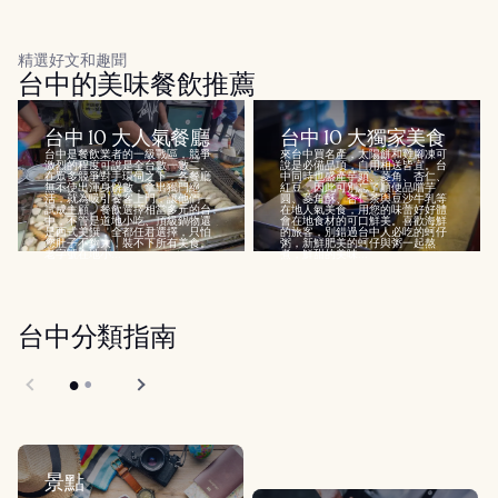
精選好文和趣聞
台中的美味餐飲推薦
台中 10 大人氣餐廳
台中 10 大獨家美食
台中是餐飲業者的一級戰區，競爭
來台中買名產，太陽餅和雞腳凍可
激烈的程度可說是全台數一數二。
說是必備品項，自用相送皆宜。台
在眾多競爭對手環伺之下，各餐廳
中同時也盛產芋頭、菱角、杏仁、
無不使出渾身解數，拿出獨門絕
紅豆，因此可別忘了順便品嚐芋
活，就為吸引饕客上門，讓他們一
圓、菱角酥、杏仁茶與豆沙牛乳等
試成主顧。餐飲選擇相當多元的台
在地人氣美食，用您的味蕾好好體
中，不管是道地小吃、頂級鍋物還
會在地食材的可口鮮美。喜歡海鮮
是西式美饌，全都任君選擇，只怕
的旅客，別錯過台中人必吃的蚵仔
您肚子不夠大，裝不下所有美食。
粥，新鮮肥美的蚵仔與粥一起熬
老字號在地小...
煮，鮮甜的美味...
台中分類指南
景點