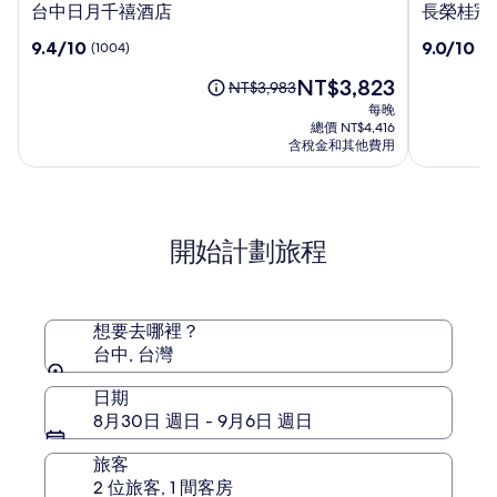
台
長
台中日月千禧酒店
長榮桂冠酒
中
榮
9.4
9.0
9.4/10
9.0/10
(1004)
(10
日
桂
分，
分，
月
冠
現
NT$3,823
滿
滿
原
NT$3,983
千
酒
在
分
分
價
每晚
禧
店
價
10，
10，
為
總價 NT$4,416
酒
(台
格
(1004)
(1014)
NT$3,983，
含稅金和其他費用
店
為
中)
查
NT$3,823
看
標
準
開始計劃旅程
房
價
的
更
多
想要去哪裡？
資
台中, 台灣
訊。
日期
8月30日 週日 - 9月6日 週日
旅客
2 位旅客, 1 間客房