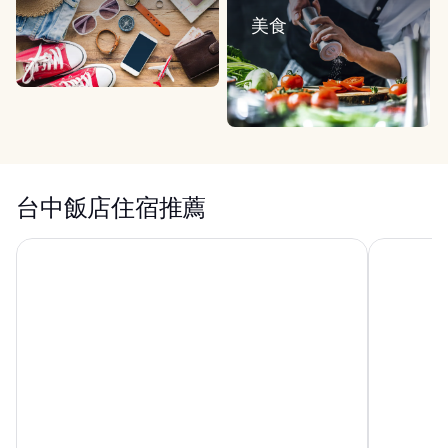
美食
台中飯店住宿推薦
台中日月千禧酒店
長榮桂冠酒店