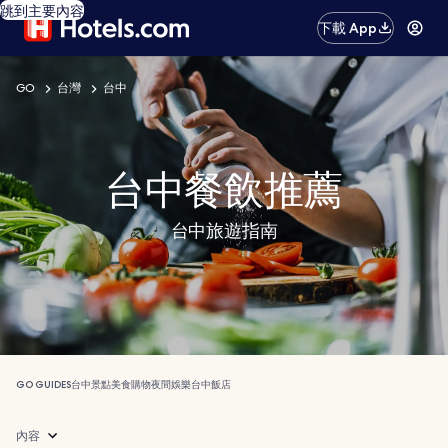
跳到主要內容
下載 App
GO
台灣
台中
台中餐飲推薦
台中旅遊指南
GO GUIDES
台中
景點
美食
購物
夜間娛樂
台中飯店
內容