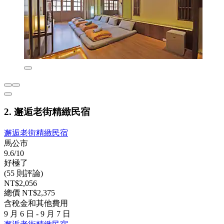
2. 邂逅老街精緻民宿
邂逅老街精緻民宿
馬公市
9.6/10
好極了
(55 則評論)
NT$2,056
總價 NT$2,375
含稅金和其他費用
9 月 6 日 - 9 月 7 日