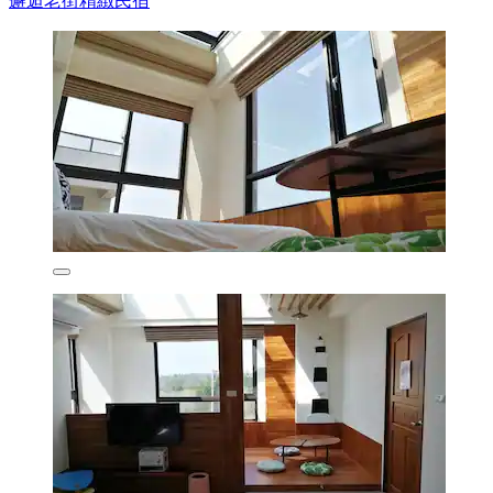
邂逅老街精緻民宿