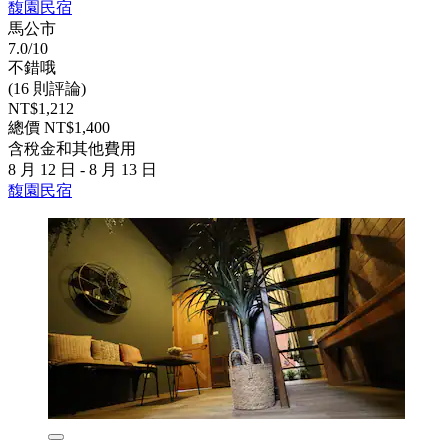
馥園民宿
馬公市
7.0/10
不錯哦
(16 則評論)
NT$1,212
總價 NT$1,400
含稅金和其他費用
8 月 12 日 - 8 月 13 日
馥園民宿