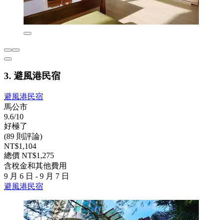
3. 避風港民宿
避風港民宿
馬公市
9.6/10
好極了
(89 則評論)
NT$1,104
總價 NT$1,275
含稅金和其他費用
9 月 6 日 - 9 月 7 日
避風港民宿