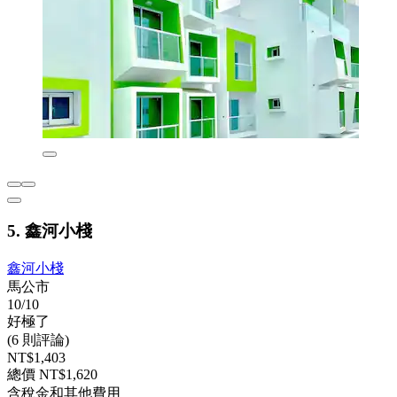
5. 鑫河小棧
鑫河小棧
馬公市
10/10
好極了
(6 則評論)
NT$1,403
總價 NT$1,620
含稅金和其他費用