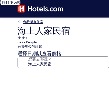
跳到主要內容
查看所有住宿
海上人家民宿
2.5
Sea - People
星
位於馬公的旅館
級
選擇日期以查看價格
住
想要去哪裡？
宿
海
上
人
家
民