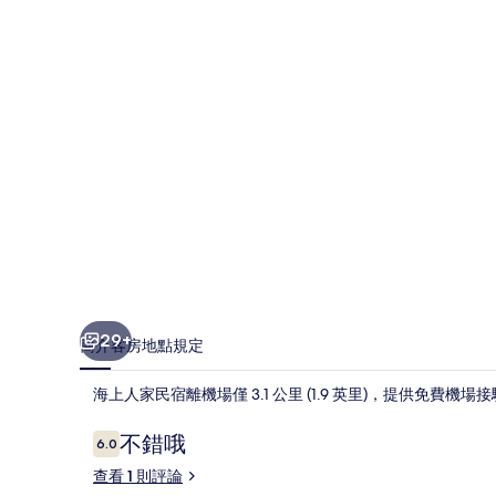
宿
的
相
片
集
29+
簡介
客房
地點
規定
海上人家民宿離機場僅 3.1 公里 (1.9 英里)，提供免費
評
不錯哦
6.0
6.0 分，滿分 10 分，
論
查看 1 則評論