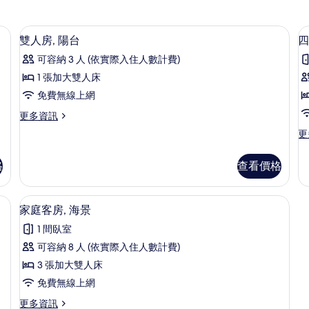
床單
雙人房, 陽台 | 免費無線上網、床單
顯
5
雙人房, 陽台
四
示
可容納 3 人 (依實際入住人數計費)
雙
1 張加大雙人床
人
免費無線上網
房,
房
更
更多資訊
陽
多
更
更
台
雙
多
人
的
四
房,
格
查看價格
人
所
陽
房,
台
有
海
床單
家庭客房, 海景 | 免費無線上網、床單
顯
的
6
景
家庭客房, 海景
相
詳
示
的
情
片
1 間臥室
詳
家
情
可容納 8 人 (依實際入住人數計費)
庭
3 張加大雙人床
客
免費無線上網
房,
更
更多資訊