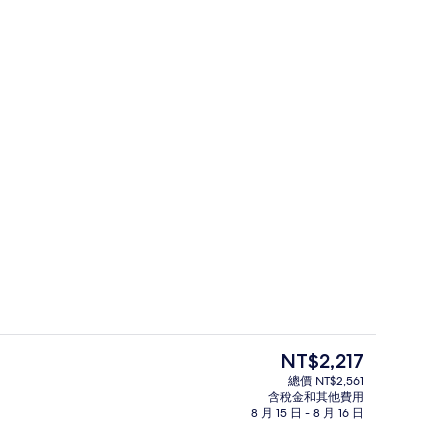
景 | 免費無線上網、床單
住宿內部
目
NT$2,217
前
總價 NT$2,561
的
含稅金和其他費用
 | 客房景觀
四人房, 陽台 | 浴室 | 淋浴設備、毛巾
價
8 月 15 日 - 8 月 16 日
格
是