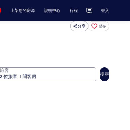
上架您的房源
說明中心
行程
登入
分享
儲存
旅客
搜尋