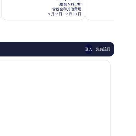
在
10
10
總價 NT$1,781
價
含稅金和其他費用
分，
分，
格
9 月 9 日 - 9 月 10 日
8 
好
好
為
極
極
NT$1,542
了，
了，
10
42
則
則
評
評
論
論
登入
免費註冊