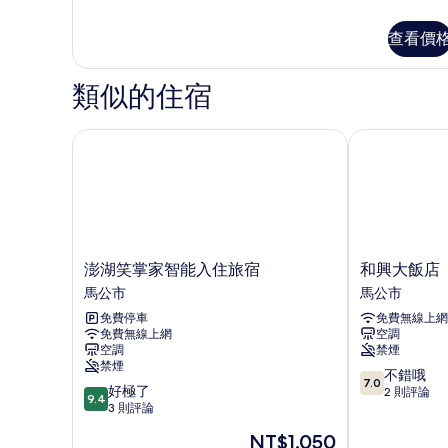
台
多
的
四
查看價
人
所
房,
有
陽
類似的住宿
台
相
的
片
詳
澎湖笑掌家智能入住旅宿
和興大飯店
情
澎
和
澎湖笑掌家智能入住旅宿
和興大飯店
湖
興
馬公市
馬公市
笑
大
免費停車
免費無線上網
掌
飯
免費無線上網
空調
家
店
空調
禁煙
智
馬
禁煙
7.0
能
公
不錯哦
7.0
9.4
好極了
分，
入
市
2 則評論
9.4
分，
3 則評論
滿
住
滿
分
旅
現
NT$1,050
分
10
宿