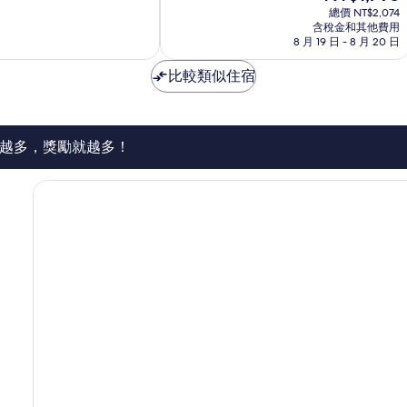
在
10
總價 NT$2,074
價
含稅金和其他費用
分，
格
8 月 19 日 - 8 月 20 日
好
為
極
NT$1,795
比較類似住宿
了，
34
則
評
論
越多，獎勵就越多！