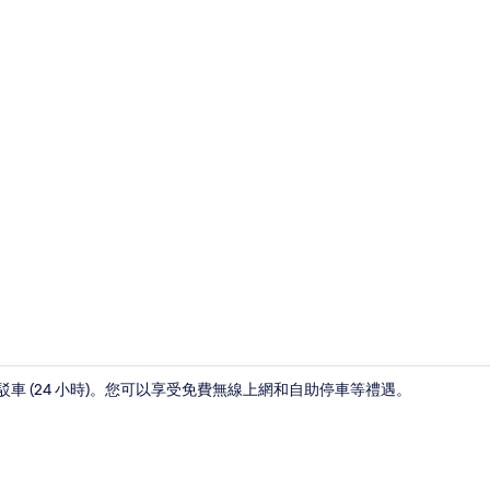
家庭客房, 海
機場接駁車 (24 小時)。您可以享受免費無線上網和自助停車等禮遇。
雙人房, 陽台