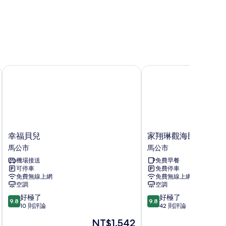
幸福貝兒
家翔琳觀海民宿
幸
家
幸福貝兒
家翔琳觀海民宿
福
翔
馬公市
馬公市
貝
琳
機場接送
免費早餐
兒
觀
可停車
免費停車
馬
海
免費無線上網
免費無線上網
公
民
空調
空調
市
宿
9.8
9.8
好極了
好極了
馬
9.8
9.8
分，
分，
10 則評論
42 則評論
公
滿
滿
市
現
NT$1,542
分
分