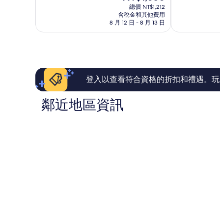
在
10
總價 NT$1,212
分，
馬
價
含稅金和其他費用
分，
不
公
格
8 月 12 日 - 8 月 13 日
好
錯
市
為
極
哦，
NT$1,050
了，
2
3
則
則
評
評
論
論
登入以查看符合資格的折扣和禮遇。玩
鄰近地區資訊