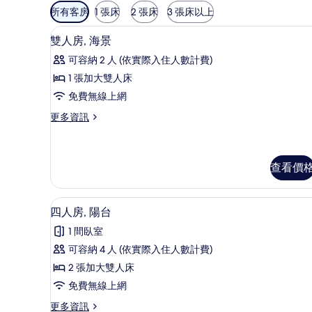
可
所有客房
1 張床
2 張床
3 張床以上
用
雙人房, 海景 | 免費無線上網、
顯
的
6
雙人房, 海景
示
客
可容納 2 人 (依實際入住人數計費)
房
雙
1 張加大雙人床
篩
人
免費無線上網
選
房,
條
更
更多資訊
海
件
多
景
雙
人
的
房,
查看價
所
海
景
有
四人房, 陽台 | 免費無線上網、
顯
的
4
四人房, 陽台
相
詳
示
情
片
1 間臥室
四
可容納 4 人 (依實際入住人數計費)
人
2 張加大雙人床
房,
免費無線上網
陽
更
更多資訊