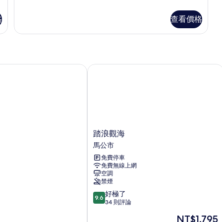
海
多
景
家
格
查看價格
庭
的
客
所
房,
海
有
景
相
的
踏浪觀海
詳
片
情
踏
踏浪觀海
浪
馬公市
觀
免費停車
海
免費無線上網
馬
空調
公
禁煙
市
9.6
好極了
9.6
分，
34 則評論
滿
現
NT$1,795
分