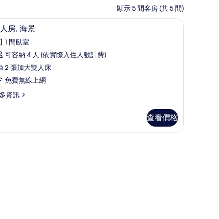
顯示 5 間客房 (共 5 間)
四人房, 海景 | 免費無線上網、床單
顯
6
人房, 海景
示
1 間臥室
四
可容納 4 人 (依實際入住人數計費)
人
2 張加大雙人床
,
免費無線上網
海
多資訊
景
的
查看價格
所
有
相
片