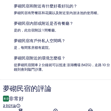
夢砌民宿和附近有什麼好看好玩的？
夢砌民宿有野餐區和花園以及附近室內游泳池的使用權。
夢砌民宿內部或附近是否有餐廳？
是的，此住宿附設 1 間餐廳。
夢砌民宿有戶外私人空間嗎？
是，每間客房都有庭院。
夢砌民宿附近的環境怎麼樣？
從夢砌民宿開車 2 分鐘就可以抵達 澎湖機場 (MZG)，走路 10 分
鐘則會到隘門沙灘。
夢砌民宿的評論
評
論
非常好
8.0
2 則評論