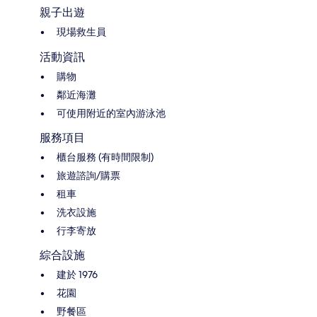
親子出遊
現場救生員
活動資訊
購物
鄰近海灘
可使用附近的室內游泳池
服務項目
櫃台服務 (有時間限制)
旅遊諮詢/購票
租車
洗衣設施
行李寄放
綜合設施
建於 1976
花園
野餐區