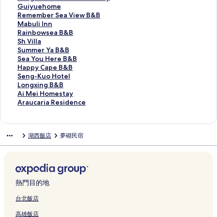
S
&
e
的
s
g
u
t
m
n
n
e
G
Guiyuehome
h
B
s
連
e
h
t
y
a
g
g
n
u
R
Remember Sea View B&B
e
的
t
結
的
u
o
l
n
J
h
g
i
e
M
Mabuli Inn
r
連
h
連
的
u
e
V
i
u
h
y
m
a
R
Rainbowsea B&B
a
結
o
結
連
B
E
i
n
N
u
u
e
b
a
S
Sh Villa
t
u
結
&
a
l
H
o
C
e
m
u
i
h
S
Summer Ya B&B
o
s
B
s
l
a
a
o
h
b
l
n
V
u
S
Sea You Here B&B
n
e
的
y
a
i
h
l
o
e
i
b
i
m
e
H
Happy Cape B&B
P
的
連
S
的
A
'
o
m
r
I
o
l
m
a
a
S
Seng-Kuo Hotel
e
連
結
t
連
n
s
r
e
S
n
w
l
e
Y
p
e
L
Longxing B&B
n
結
a
結
的
A
f
的
e
n
s
a
r
o
p
n
o
A
Ai Mei Homestay
g
y
連
r
i
連
a
的
e
的
Y
u
y
g
n
i
A
Araucaria Residence
h
的
結
k
s
結
V
連
a
連
a
H
C
-
g
M
r
u
連
的
h
i
結
B
結
B
e
a
K
x
e
a
的
結
連
H
e
&
&
r
p
u
i
i
u
湖西飯店
夢砌民宿
連
結
o
w
B
B
e
e
o
n
H
c
結
m
B
的
的
B
B
H
g
o
a
e
&
連
連
&
&
o
B
m
r
s
B
結
結
B
B
t
&
e
i
t
的
的
的
e
B
s
a
a
連
連
連
l
的
t
R
熱門目的地
y
結
結
結
的
連
a
e
的
連
結
y
s
台北飯店
連
結
的
i
高雄飯店
結
連
d