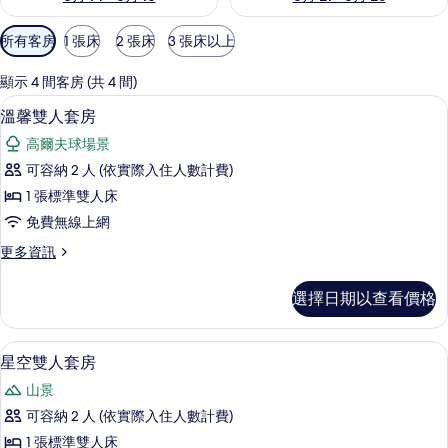
可
所有客房
1 張床
2 張床
3 張床以上
用
的
顯示 4 間客房 (共 4 間)
客
溫馨雙人套房 | 遮光布/窗簾
顯
7
溫馨雙人套房
房
示
篩
高爾夫球場景
溫
選
可容納 2 人 (依實際入住人數計費)
馨
條
1 張標準雙人床
雙
件
免費無線上網
人
更
更多資訊
套
多
房
溫
選擇日期以查看價格
馨
的
雙
所
人
星空雙人套房 | 浴室 | 淋浴設備、
顯
7
套
星空雙人套房
有
示
房
相
山景
的
星
詳
片
可容納 2 人 (依實際入住人數計費)
空
情
1 張標準雙人床