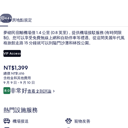
片
一個
下一個
集
44+
簡介
客房
地點
規定
夢砌民宿離機場僅 1.4 公里 (0.8 英里)，提供機場接駁服務 (有時間限
制)。您可以享受免費無線上網和自助停車等禮遇。從這間美麗年代風
格旅館走路 15 分鐘就可以到隘門沙灘和林投公園。
VIP Access
目
NT$1,399
前
總價 NT$1,616
的
含稅金和其他費用
走廊
價
9 月 9 日 - 9 月 10 日
格
評
非常好
8.0
查看 2 則評論
是
8.0 分，滿分 10 分，
論
NT$1,399
熱門設施服務
機場接送
寵物友善