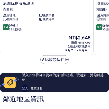
不
澎
澎
澎湖玩皮海角城堡
澎湖諾
建
建
湖
湖
湖西鄉
湖西鄉
議
議
玩
諾
6
游泳池
免費早餐
免費停
皮
亞
6
歲
機場接送
免費停車
空調
海
方
歲
以
角
舟
9.4
9.8
好極了
好極
下
9.4
9.8
以
城
民
分，
分，
23 則評論
35 
兒
堡
宿
滿
滿
下
童）
現
NT$2,645
湖
湖
分
分
的
兒
在
西
西
10
10
總價 NT$3,056
詳
價
鄉
含稅金和其他費用
鄉
分，
分，
童）
情
格
9 月 7 日 - 9 月 8 日
好
好
的
為
極
極
NT$2,645
比較類似住宿
所
了，
了，
23
35
有
則
則
相
評
評
登入以查看符合資格的折扣和禮遇。玩越多，獎勵就越
論
論
片
多！
登入
免費註冊
鄰近地區資訊