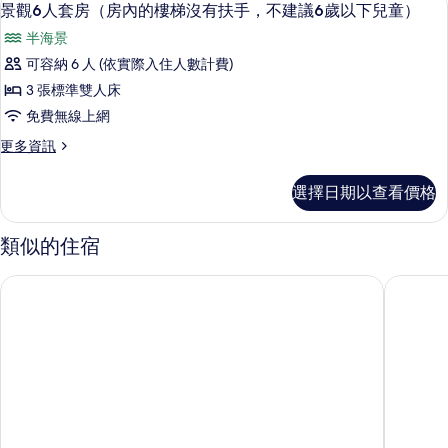
顯
8
4
相
景觀6人套房（房內的樓梯沒有扶手，不建議6歲以下兒童）
示
人
片
半海景
房
景
的
可容納 6 人 (依實際入住人數計費)
觀
詳
3 張標準雙人床
情
6
免費無線上網
人
更
更多資訊
套
多
房
景
選擇日期以查看價格
觀
（房
6
內
人
類似的住宿
套
的
房
樓
澎湖玩皮海角城堡
澎湖諾亞
（房
梯
內
的
沒
樓
有
梯
沒
扶
有
手，
扶
手，
不