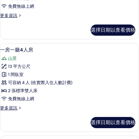
雙
免費無線上網
人
更
更多資訊
套
多
房
星
選擇日期以查看價格
空
的
雙
所
人
一房一廳4人房 | 起居區 | 12
顯
8
套
一房一廳4人房
有
示
房
相
山景
的
一
詳
片
13 平方公尺
房
情
1 間臥室
一
可容納 4 人 (依實際入住人數計費)
廳
2 張標準雙人床
4
免費無線上網
人
更
更多資訊
房
多
的
一
選擇日期以查看價格
房
所
一
有
廳
景觀6人套房（房內的樓梯沒有扶手，不