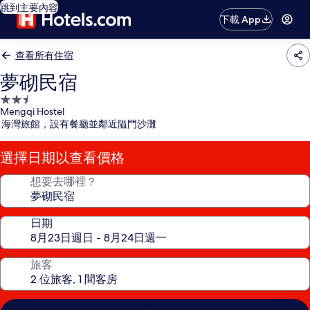
跳到主要內容
下載 App
查看所有住宿
夢砌民宿
2.5
Mengqi Hostel
星
海灣旅館，設有餐廳並鄰近隘門沙灘
級
住
選擇日期以查看價格
宿
想要去哪裡？
日期
旅客