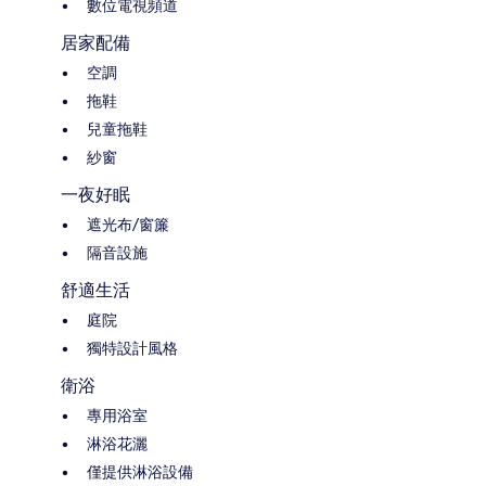
數位電視頻道
居家配備
空調
拖鞋
兒童拖鞋
紗窗
一夜好眠
遮光布/窗簾
隔音設施
舒適生活
庭院
獨特設計風格
衛浴
專用浴室
淋浴花灑
僅提供淋浴設備