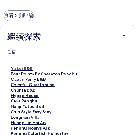
查看 2 則評論
繼續探索
住宿
Y
Yu Lei B&B
u
F
Four Points By Sheraton Penghu
L
o
O
Ocean Party B&B
e
u
c
C
Colorful Guesthouse
i
r
e
o
C
Chunfa B&B
B
P
a
l
h
H
Hygge House
&
o
n
o
u
y
C
Casa Penghu
B
i
P
r
n
g
a
H
Hanji Yutou B&B
的
n
a
f
f
g
s
a
C
Chin Style Easy Stay
連
t
r
u
a
e
a
n
h
L
Longman Villa
結
s
t
l
B
H
P
j
i
o
H
Huang Jin Hai An
B
y
G
&
o
e
i
n
n
u
P
Penghu Noah's Ark
y
B
u
B
u
n
Y
S
g
a
e
P
Penghu Colorfish Homestay