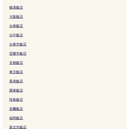
結
e
礁溪飯店
n
c
大阪飯店
e
的
台南飯店
連
結
台中飯店
台東市飯店
宜蘭市飯店
京都飯店
東京飯店
香港飯店
羅東飯店
恆春飯店
首爾飯店
福岡飯店
新北市飯店