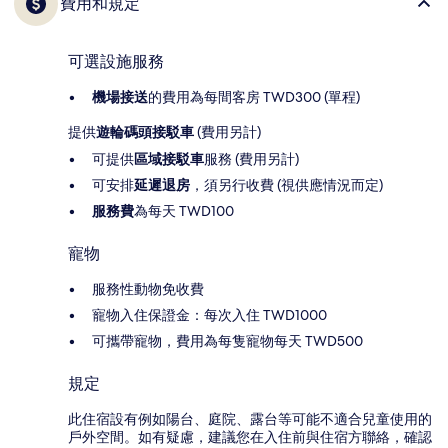
費用和規定
可選設施服務
機場接送
的費用為每間客房 TWD300 (單程)
提供
遊輪碼頭接駁車
(費用另計)
可提供
區域接駁車
服務 (費用另計)
可安排
延遲退房
，須另行收費 (視供應情況而定)
服務費
為每天 TWD100
寵物
服務性動物免收費
寵物入住保證金：每次入住 TWD1000
可攜帶寵物，費用為每隻寵物每天 TWD500
規定
此住宿設有例如陽台、庭院、露台等可能不適合兒童使用的
戶外空間。如有疑慮，建議您在入住前與住宿方聯絡，確認