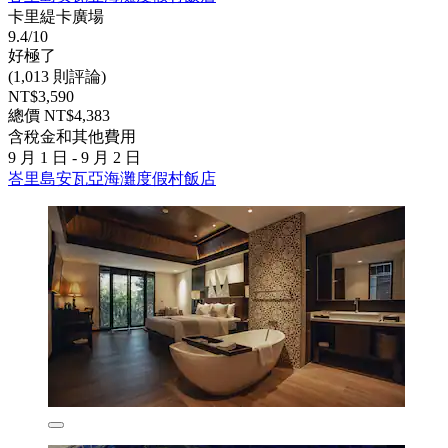
卡里緹卡廣場
9.4/10
好極了
(1,013 則評論)
NT$3,590
總價 NT$4,383
含稅金和其他費用
9 月 1 日 - 9 月 2 日
峇里島安瓦亞海灘度假村飯店