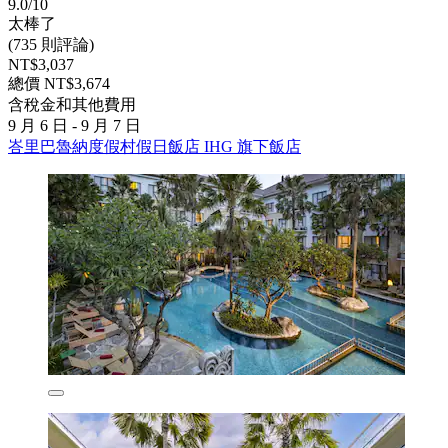
9.0/10
太棒了
(735 則評論)
NT$3,037
總價 NT$3,674
含稅金和其他費用
9 月 6 日 - 9 月 7 日
峇里巴魯納度假村假日飯店 IHG 旗下飯店