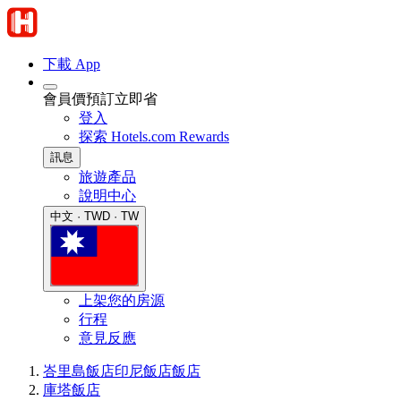
下載 App
會員價預訂立即省
登入
探索 Hotels.com Rewards
訊息
旅遊產品
說明中心
中文 · TWD · TW
上架您的房源
行程
意見反應
峇里島飯店
印尼飯店
飯店
庫塔飯店