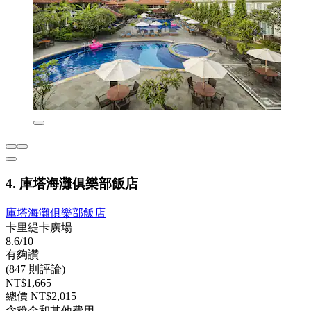
4. 庫塔海灘俱樂部飯店
庫塔海灘俱樂部飯店
卡里緹卡廣場
8.6/10
有夠讚
(847 則評論)
NT$1,665
總價 NT$2,015
含稅金和其他費用