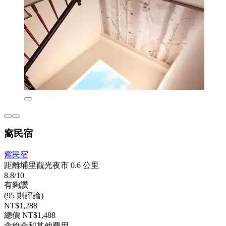
窩民宿
窩民宿
距離埔里觀光夜市 0.6 公里
8.8/10
有夠讚
(95 則評論)
NT$1,288
總價 NT$1,488
含稅金和其他費用