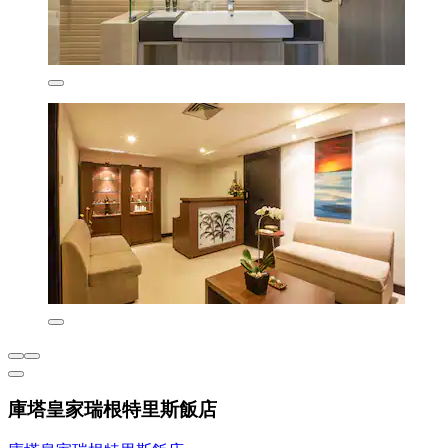
庫塔皇家瑞根特里斯飯店