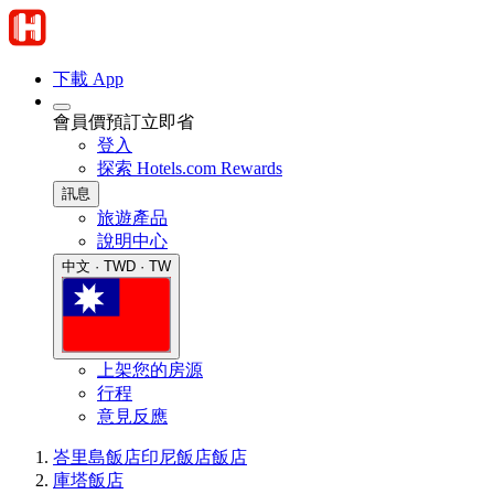
下載 App
會員價預訂立即省
登入
探索 Hotels.com Rewards
訊息
旅遊產品
說明中心
中文 · TWD · TW
上架您的房源
行程
意見反應
峇里島飯店
印尼飯店
飯店
庫塔飯店