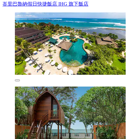
峇里巴魯納假日快捷飯店 IHG 旗下飯店