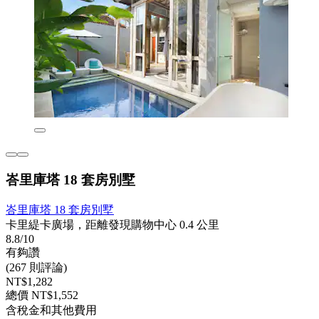
峇里庫塔 18 套房別墅
峇里庫塔 18 套房別墅
卡里緹卡廣場，距離發現購物中心 0.4 公里
8.8/10
有夠讚
(267 則評論)
NT$1,282
總價 NT$1,552
含稅金和其他費用