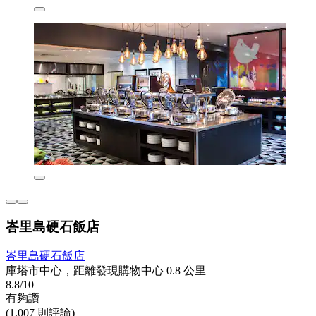
峇里島硬石飯店
峇里島硬石飯店
庫塔市中心，距離發現購物中心 0.8 公里
8.8/10
有夠讚
(1,007 則評論)