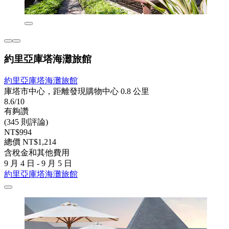
約里亞庫塔海灘旅館
約里亞庫塔海灘旅館
庫塔市中心，距離發現購物中心 0.8 公里
8.6/10
有夠讚
(345 則評論)
NT$994
總價 NT$1,214
含稅金和其他費用
9 月 4 日 - 9 月 5 日
約里亞庫塔海灘旅館