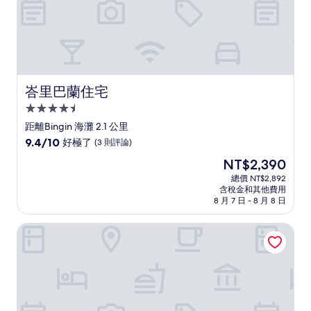
峇里巴蘭住宅
峇里巴蘭住宅
4.5
星
距離Bingin 海灘 2.1 公里
級
9.4
9.4/10
好極了
(3 則評論)
住
分，
現
NT$2,390
滿
宿
在
分
總價 NT$2,892
價
含稅金和其他費用
10
格
8 月 7 日 - 8 月 8 日
分，
為
好
NT$2,390
烏魯瓦圖阿瑪拉飯店
極
了，
(3
則
評
論)