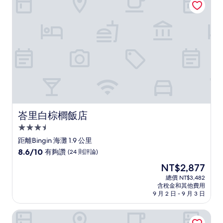
讚，
(157
則
評
論)
峇里白棕櫚飯店
峇里白棕櫚飯店
3.5
星
距離Bingin 海灘 1.9 公里
級
8.6
8.6/10
有夠讚
(24 則評論)
住
分，
現
NT$2,877
滿
宿
在
分
總價 NT$3,482
價
含稅金和其他費用
10
格
9 月 2 日 - 9 月 3 日
分，
為
有
NT$2,877
烏魯瓦圖馬哈梅魯度假村
夠
讚，