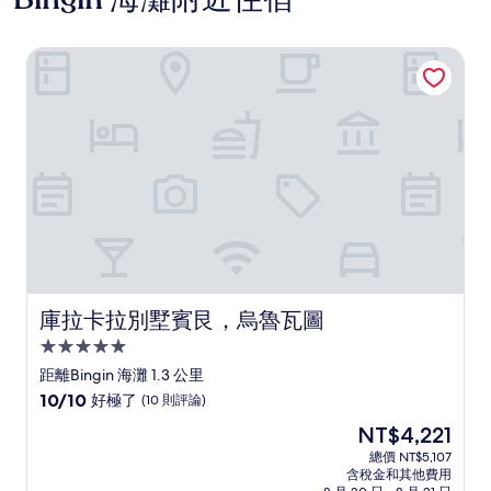
庫拉卡拉別墅賓艮，烏魯瓦圖
庫拉卡拉別墅賓艮，烏魯瓦圖
庫拉卡拉別墅賓艮，烏魯瓦圖
5.0
星
距離Bingin 海灘 1.3 公里
級
10.0
10/10
好極了
(10 則評論)
住
分，
現
NT$4,221
滿
宿
在
分
總價 NT$5,107
價
含稅金和其他費用
10
格