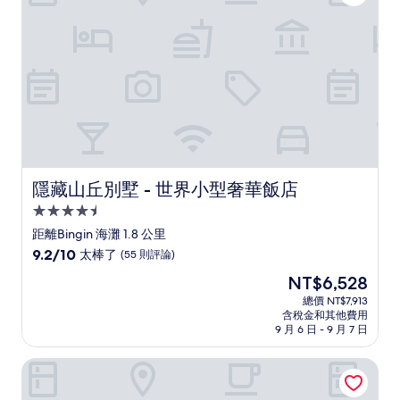
(18
則
評
論)
隱藏山丘別墅 - 世界小型奢華飯店
隱藏山丘別墅 - 世界小型奢華飯店
4.5
星
距離Bingin 海灘 1.8 公里
級
9.2
9.2/10
太棒了
(55 則評論)
住
分，
現
NT$6,528
滿
宿
在
分
總價 NT$7,913
價
含稅金和其他費用
10
格
9 月 6 日 - 9 月 7 日
分，
為
太
NT$6,528
波赫比根海灘飯店
棒
了，
(55