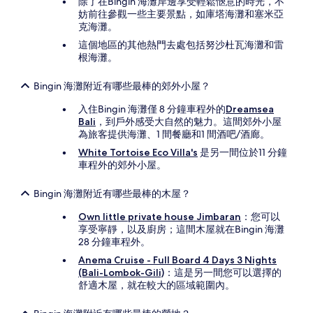
除了在Bingin 海灘岸邊享受輕鬆愜意的時光，不
妨前往參觀一些主要景點，如庫塔海灘和塞米亞
克海灘。
這個地區的其他熱門去處包括努沙杜瓦海灘和雷
根海灘。
Bingin 海灘附近有哪些最棒的郊外小屋？
入住Bingin 海灘僅 8 分鐘車程外的
Dreamsea
Bali
，到戶外感受大自然的魅力。這間郊外小屋
為旅客提供海灘、1 間餐廳和1 間酒吧/酒廊。
White Tortoise Eco Villa's
是另一間位於11 分鐘
車程外的郊外小屋。
Bingin 海灘附近有哪些最棒的木屋？
Own little private house Jimbaran
：您可以
享受寧靜，以及廚房；這間木屋就在Bingin 海灘
28 分鐘車程外。
Anema Cruise - Full Board 4 Days 3 Nights
(Bali-Lombok-Gili)
：這是另一間您可以選擇的
舒適木屋，就在較大的區域範圍內。