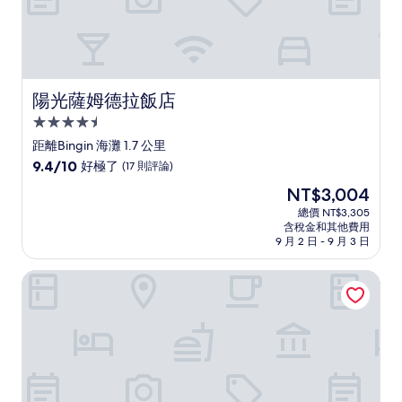
陽光薩姆德拉飯店
陽光薩姆德拉飯店
4.5
星
距離Bingin 海灘 1.7 公里
級
9.4
9.4/10
好極了
(17 則評論)
住
分，
現
NT$3,004
滿
宿
在
分
總價 NT$3,305
價
含稅金和其他費用
10
格
9 月 2 日 - 9 月 3 日
分，
為
好
NT$3,004
烏魯瓦圖貝拉維達度假村
極
了，
(17
則
評
論)