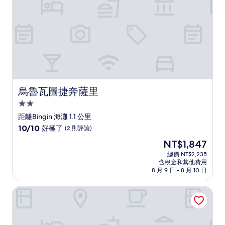
評
論)
烏魯瓦圖捷奔薩里
烏魯瓦圖捷奔薩里
2.0
星
距離Bingin 海灘 1.1 公里
級
10.0
10/10
好極了
(2 則評論)
住
分，
現
NT$1,847
滿
宿
在
分
總價 NT$2,235
價
含稅金和其他費用
10
格
8 月 9 日 - 8 月 10 日
分，
為
好
NT$1,847
馬瓦羅薩時尚一臥室私人泳池別墅賓金
極
了，
(2
則