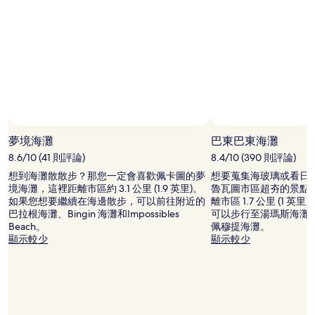
價
格
和
供
應
情
況
可
能
會
有
夢境海灘
巴東巴東海灘
所
8.6/10 (41 則評論)
8.4/10 (390 則評論)
變
動，
想到海灘散散步？那您一定會喜歡佩卡圖的夢
想要蒐集海玻璃或看日
可
境海灘，這裡距離市區約 3.1 公里 (1.9 英里)。
魯瓦圖市區超夯的景點
能
如果您想要繼續在海邊散步，可以前往附近的
離市區 1.7 公里 (1 
受
巴拉根海灘、Bingin 海灘和Impossibles
可以步行至湯瑪斯海灘、Impo
到
Beach。
佩穆提海灘。
其
顯示較少
顯示較少
他
條
款
限
制。