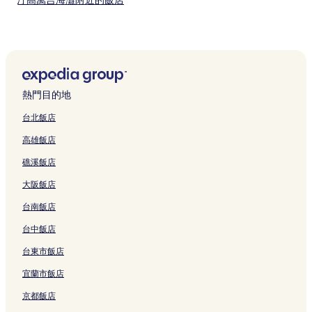
汀高萬吉海灘附近的飯店
藍角海灘附近的飯店
神鷹文化公園附近的飯店
馬沙卡神廟附近的飯店
庫圖飯店
熱門目的地
Jenggala 陶藝工坊附近的飯店
台北飯店
佩卡圖飯店
高雄飯店
伍拉賴國際機場附近的飯店
礁溪飯店
卡姆皮爾飯店
大阪飯店
巴東巴東海灘附近的飯店
台南飯店
峇里島最南端附近的飯店
金巴蘭海灘附近的飯店
台中飯店
烏魯瓦圖寺附近的飯店
台東市飯店
金巴蘭市場附近的飯店
宜蘭市飯店
金巴蘭灣飯店
京都飯店