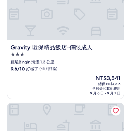
論)
Gravity 環保精品飯店-僅限成人
Gravity 環保精品飯店-僅限成人
3.0
星
距離Bingin 海灘 1.3 公里
級
9.6
9.6/10
好極了
(45 則評論)
住
分，
現
NT$3,541
滿
宿
在
分
總價 NT$4,315
價
含稅金和其他費用
10
格
9 月 6 日 - 9 月 7 日
分，
為
好
NT$3,541
邦Homestay
極
了，
(45
則
評