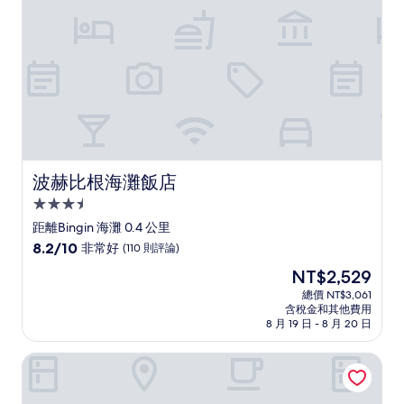
則
評
論)
波赫比根海灘飯店
波赫比根海灘飯店
3.5
星
距離Bingin 海灘 0.4 公里
級
8.2
8.2/10
非常好
(110 則評論)
住
分，
現
NT$2,529
滿
宿
在
分
總價 NT$3,061
價
含稅金和其他費用
10
格
8 月 19 日 - 8 月 20 日
分，
為
非
NT$2,529
塔曼阿希比根家庭旅館
常
好，
(110