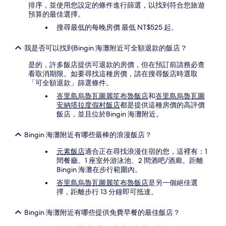
排序，並使用您設定的條件進行篩選，以找到符合您旅遊
預算的最佳選擇。
搜尋最低的每晚房價 最低 NT$525 起。
我是否可以找到Bingin 海灘附近可全額退款的飯店？
是的，許多飯店提供可退款的房價，但在預訂前請務必查
看取消期限。如要尋找這種房價，請在搜尋飯店時選取
「可全額退款」篩選條件。
峇里島烏魯瓦圖麗笙布魯飯店
和
峇里島烏魯瓦圖
安納塔拉度假村飯店
都是提供這種房價的高評價
飯店，並且位於Bingin 海灘附近。
Bingin 海灘附近有哪些最棒的浪漫飯店？
元素飯店
適合正在尋找浪漫住宿的您，這裡有：1
間餐廳、1 座室外游泳池、2 間酒吧/酒廊。距離
Bingin 海灘在步行範圍內。
峇里島烏魯瓦圖麗笙布魯飯店
是另一個絕佳選
擇，距離步行 13 分鐘即可抵達。
Bingin 海灘附近有哪些提供免費早餐的最佳飯店？