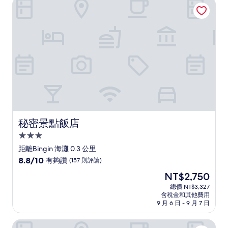
秘密景點飯店
極
了，
(6
則
評
論)
秘密景點飯店
秘密景點飯店
3.0
星
距離Bingin 海灘 0.3 公里
級
8.8
8.8/10
有夠讚
(157 則評論)
住
分，
現
NT$2,750
滿
宿
在
分
總價 NT$3,327
價
含稅金和其他費用
10
格
9 月 6 日 - 9 月 7 日
分，
為
有
NT$2,750
峇里白棕櫚飯店
夠