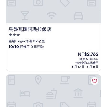
烏魯瓦圖阿瑪拉飯店
烏魯瓦圖阿瑪拉飯店
3.0
星
距離Bingin 海灘 0.9 公里
級
10.0
10/10
好極了
(8 則評論)
住
分，
現
NT$2,762
滿
宿
在
分
總價 NT$3,342
價
含稅金和其他費用
10
格
8 月 10 日 - 8 月 11 日
分，
為
好
NT$2,762
陽光薩姆德拉飯店
極
了，
(8
則
評
論)