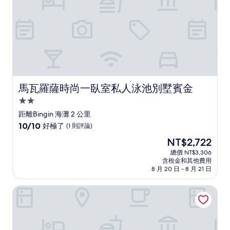
評
論)
馬瓦羅薩時尚一臥室私人泳池別墅賓金
馬瓦羅薩時尚一臥室私人泳池別墅賓金
2.0
星
距離Bingin 海灘 2 公里
級
10.0
10/10
好極了
(1 則評論)
住
分，
現
NT$2,722
滿
宿
在
分
總價 NT$3,306
價
含稅金和其他費用
10
格
8 月 20 日 - 8 月 21 日
分，
為
好
NT$2,722
Gravity 環保精品飯店-僅限成人
極
了，
(1
則
評