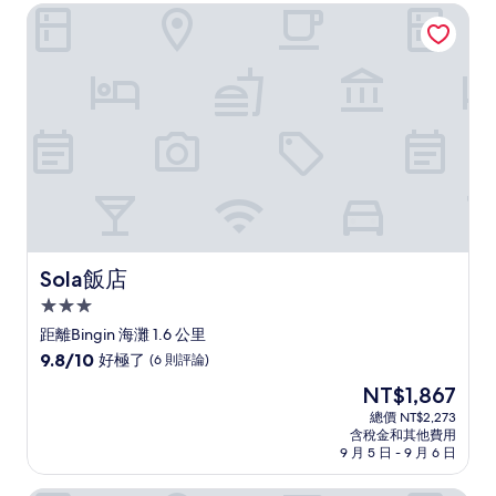
NT$2,832
Sola飯店
極
了，
(4
則
評
論)
Sola飯店
Sola飯店
3.0
星
距離Bingin 海灘 1.6 公里
級
9.8
9.8/10
好極了
(6 則評論)
住
分，
現
NT$1,867
滿
宿
在
分
總價 NT$2,273
價
含稅金和其他費用
10
格
9 月 5 日 - 9 月 6 日
分，
為
好
NT$1,867