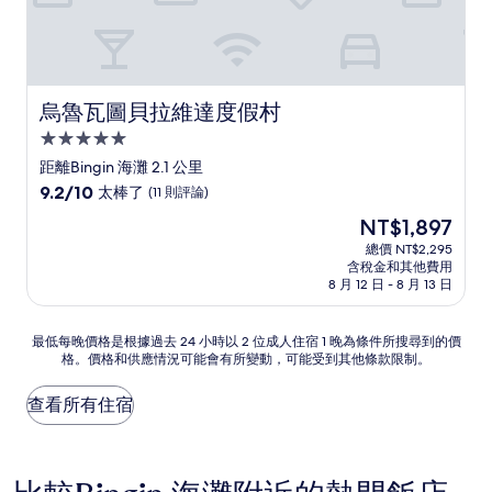
烏魯瓦圖貝拉維達度假村
烏魯瓦圖貝拉維達度假村
5.0
星
距離Bingin 海灘 2.1 公里
級
9.2
9.2/10
太棒了
(11 則評論)
住
分，
現
NT$1,897
滿
宿
在
分
總價 NT$2,295
價
含稅金和其他費用
10
格
8 月 12 日 - 8 月 13 日
分，
為
太
NT$1,897
棒
最
最低每晚價格是根據過去 24 小時以 2 位成人住宿 1 晚為條件所搜尋到的價
了，
格。價格和供應情況可能會有所變動，可能受到其他條款限制。
低
(11
每
則
晚
查看所有住宿
評
價
論)
格
是
根