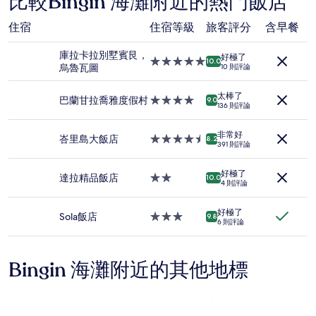
比較Bingin 海灘附近的熱門飯店
據
過
住宿
住宿等級
旅客評分
含早餐
去
24
庫拉卡拉別墅賓艮，
小
好極了
5.0
10.0
烏魯瓦圖
時
10 則評論
星
以
級
2
太棒了
住
巴蘭甘拉喬雅度假村
4.0
9.0
位
136 則評論
宿
星
成
級
人
非常好
住
峇里島大飯店
4.5
8.2
住
391 則評論
宿
星
宿
級
1
好極了
住
達拉精品飯店
2.0
10.0
晚
4 則評論
宿
星
為
級
條
好極了
住
Sola飯店
3.0
9.8
件
6 則評論
宿
星
所
級
搜
住
尋
Bingin 海灘附近的其他地標
宿
到
的
價
格。