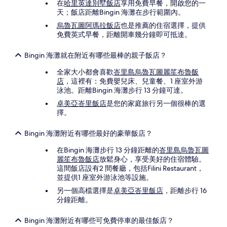
在
哈里英達別墅飯店
享用免費早餐，開啟您的一
天；飯店距離Bingin 海灘在步行範圍內。
烏魯瓦圖阿瑪拉飯店
也是推薦的住宿選擇，提供
免費英式早餐，距離開車幾分鐘即可抵達。
Bingin 海灘就在附近有哪些最棒的親子飯店？
全家大小都會喜歡
峇里島烏魯瓦圖麗笙布魯飯
店
，這裡有：免費嬰兒床、兒童餐、1 座室外游
泳池。距離Bingin 海灘步行 13 分鐘可達。
卓美亞峇里飯店
是您的家庭旅行另一個很棒的選
擇。
Bingin 海灘附近有哪些最好的豪華飯店？
在Bingin 海灘步行 13 分鐘距離的
峇里島烏魯瓦圖
麗笙布魯飯店
放鬆身心，享受美好的住宿體驗。
這間飯店設有2 間餐廳，包括Filini Restaurant，
並提供1 座室外游泳池等設施。
另一個高檔選擇是
卓美亞峇里飯店
，距離步行 16
分鐘距離。
Bingin 海灘附近有哪些可免費停車的最佳飯店？