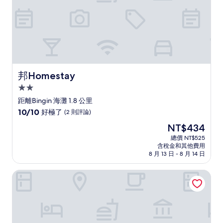
論)
邦Homestay
邦Homestay
2.0
星
距離Bingin 海灘 1.8 公里
級
10.0
10/10
好極了
(2 則評論)
住
分，
現
NT$434
滿
宿
在
分
總價 NT$525
價
含稅金和其他費用
10
格
8 月 13 日 - 8 月 14 日
分，
為
好
NT$434
巴東飯店
極
了，
(2
則
評
論)