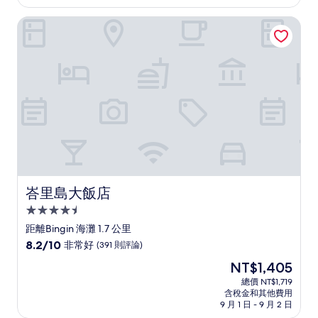
為
太
NT$3,267
峇里島大飯店
棒
了，
(136
則
評
論)
峇里島大飯店
峇里島大飯店
4.5
星
距離Bingin 海灘 1.7 公里
級
8.2
8.2/10
非常好
(391 則評論)
住
分，
現
NT$1,405
滿
宿
在
分
總價 NT$1,719
價
含稅金和其他費用
10
格
9 月 1 日 - 9 月 2 日
分，
為