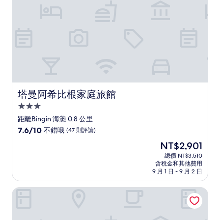
則
評
論)
塔曼阿希比根家庭旅館
塔曼阿希比根家庭旅館
3.0
星
距離Bingin 海灘 0.8 公里
級
7.6
7.6/10
不錯哦
(47 則評論)
住
分，
現
NT$2,901
滿
宿
在
分
總價 NT$3,510
價
含稅金和其他費用
10
格
9 月 1 日 - 9 月 2 日
分，
為
不
NT$2,901
烏魯瓦圖捷奔薩里
錯
哦，
(47
則