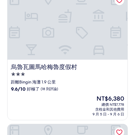
(24
則
評
論)
烏魯瓦圖馬哈梅魯度假村
烏魯瓦圖馬哈梅魯度假村
3.0
星
距離Bingin 海灘 1.9 公里
級
9.6
9.6/10
好極了
(18 則評論)
住
分，
現
NT$6,380
滿
宿
在
分
總價 NT$7,778
價
含稅金和其他費用
10
格
9 月 5 日 - 9 月 6 日
分，
為
好
NT$6,380
隱藏山丘別墅 - 世界小型奢華飯店
極
了，