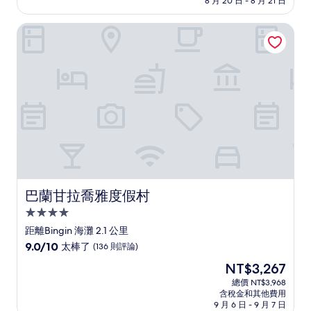
8 月 20 日 - 8 月 21 日
分，
為
好
NT$4,221
巴蘭甘拉喬雅度假村
極
了，
(10
則
評
論)
巴蘭甘拉喬雅度假村
巴蘭甘拉喬雅度假村
4.0
星
距離Bingin 海灘 2.1 公里
級
9.0
9.0/10
太棒了
(136 則評論)
住
分，
現
NT$3,267
滿
宿
在
分
總價 NT$3,968
價
含稅金和其他費用
10
格
9 月 6 日 - 9 月 7 日
分，