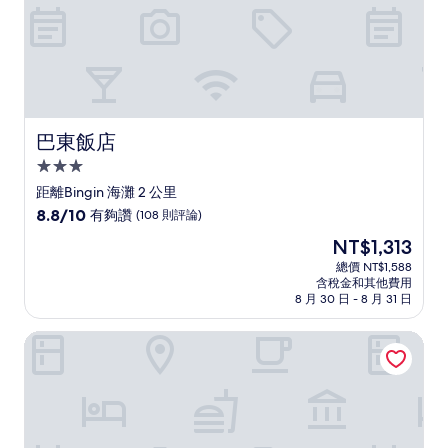
巴東飯店
巴東飯店
3.0
星
距離Bingin 海灘 2 公里
級
8.8
8.8/10
有夠讚
(108 則評論)
住
分，
現
NT$1,313
滿
宿
在
分
總價 NT$1,588
價
含稅金和其他費用
10
格
8 月 30 日 - 8 月 31 日
分，
為
有
NT$1,313
峇里巴蘭住宅
夠
讚，
(108
則
評
論)