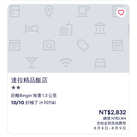
非
NT$1,405
達拉精品飯店
常
好，
(391
則
評
論)
達拉精品飯店
達拉精品飯店
2.0
星
距離Bingin 海灘 1.3 公里
級
10.0
10/10
好極了
(4 則評論)
住
分，
現
NT$2,832
滿
宿
在
分
總價 NT$3,184
價
含稅金和其他費用
10
格
8 月 8 日 - 8 月 9 日
分，
為
好