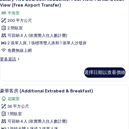
示
of
View (Free Airport Transfer)
所
Deluxe
Luxury
有
半海景
Double
Two
or
相
200 平方公尺
Bedroom
Twin
片
2 間臥室
Rooms
Residence,
的
可容納 4 人 (依實際入住人數計費)
Pool
詳
2 張單人床, 1 張標準雙人床和 1 張單人沙發床
View,
情
Partial
免費無線上網
Ocean
更
更多資訊
View
多
Luxury
(Free
選擇日期以查看價格
Two
Airport
Bedroom
Transfer)
Residence,
迷你吧、客房內保險箱、書桌、筆電工
顯
5
Pool
的
豪華客房 (Additional Extrabed & Breakfast)
示
View,
所
花園景
Partial
豪
有
Ocean
36 平方公尺
華
View
相
1 間臥室
(Free
客
片
Airport
可容納 4 人 (依實際入住人數計費)
房
Transfer)
1 張特大雙人床或 2 張單人床