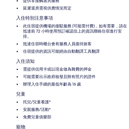
提供零接觸退房服務
延遲退房需視供應情況而定
入住特別注意事項
此住宿提供機場的接駁服務 (可能需付費)，如有需要，請在
抵達前 72 小時使用預訂確認信上的資訊聯絡住宿進行安
排。
抵達住宿時櫃台會有服務人員接待旅客
住宿提供的資訊可能經由自動翻譯工具翻譯
入住須知
需提供信用卡或以現金做為雜費的押金
可能需要出示政府核發且附有照片的證件
辦理入住手續的最低年齡為 16 歲
兒童
托兒/兒童看護*
安親服務/活動*
免費兒童俱樂部
寵物