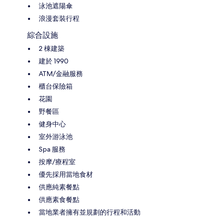
泳池遮陽傘
浪漫套裝行程
綜合設施
2 棟建築
建於 1990
ATM/金融服務
櫃台保險箱
花園
野餐區
健身中心
室外游泳池
Spa 服務
按摩/療程室
優先採用當地食材
供應純素餐點
供應素食餐點
當地業者擁有並規劃的行程和活動