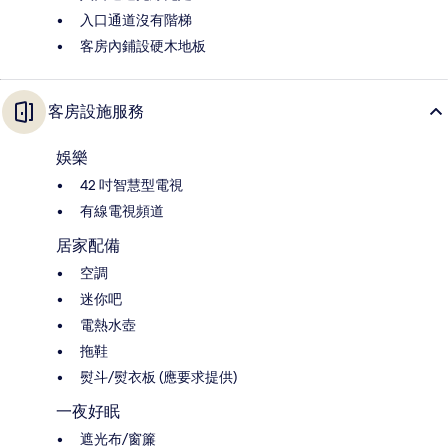
入口通道沒有階梯
客房內鋪設硬木地板
客房設施服務
娛樂
42 吋智慧型電視
有線電視頻道
居家配備
空調
迷你吧
電熱水壺
拖鞋
熨斗/熨衣板 (應要求提供)
一夜好眠
遮光布/窗簾