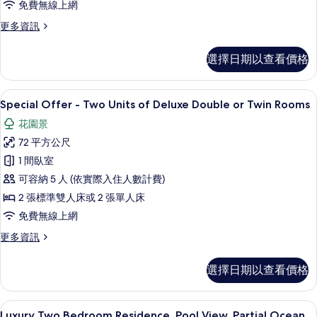
免費無線上網
Only)
更
更多資訊
的
多
所
豪
選擇日期以查看價格
華
有
客
相
房
迷你吧、客房內保險箱、書桌、筆電工
顯
片
7
(Room
Special Offer - Two Units of Deluxe Double or Twin Rooms
示
Only)
花園景
的
Special
詳
72 平方公尺
Offer
情
1 間臥室
-
可容納 5 人 (依實際入住人數計費)
Two
Units
2 張標準雙人床或 2 張單人床
of
免費無線上網
Deluxe
更
更多資訊
Double
多
or
Special
選擇日期以查看價格
Offer
Twin
-
Rooms
Two
Luxury Two Bedroom Residence, 
顯
的
16
Units
Luxury Two Bedroom Residence, Pool View, Partial Ocean