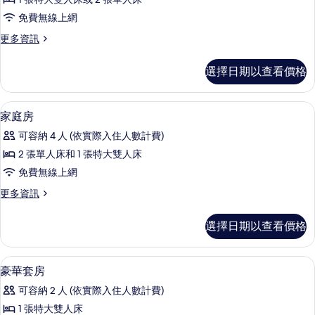
的
(Additional
免費無線上網
詳
Extrabed
情
更
更多資訊
&
多
Breakfast)
豪
選擇日期以查看價格
的
華
客
所
房
迷你吧、客房內保險箱、書桌、筆電工
顯
有
10
(Additional
家庭房
示
Extrabed
相
可容納 4 人 (依實際入住人數計費)
&
家
片
Breakfast)
2 張單人床和 1 張特大雙人床
庭
的
免費無線上網
詳
房
情
更
更多資訊
的
多
所
家
選擇日期以查看價格
庭
有
房
相
的
迷你吧、客房內保險箱、書桌、筆電工
顯
4
詳
豪華套房
片
示
情
可容納 2 人 (依實際入住人數計費)
豪
1 張特大雙人床