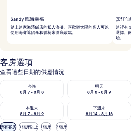
Sandy 臨海幸福
烹飪仙
踏上這家海濱飯店的私人海灘。喜歡曬太陽的客人可以
這裡有 
使用海灘遮陽傘和躺椅來徹底放鬆。
選擇。
驗。
客房選項
查看這些日期的供應情況
查看今晚 (8月 7 - 8月 8) 的供應情況
查看明天 (8月 8 - 8月 9) 的
今晚
明天
8月 7 - 8月 8
8月 8 - 8月 9
查看本週末 (8月 7 - 8月 9) 的供應情況
查看下週末 (8月 14 - 8月 16)
本週末
下週末
8月 7 - 8月 9
8月 14 - 8月 16
可
所有客房
3 張床以上
1 張床
2 張床