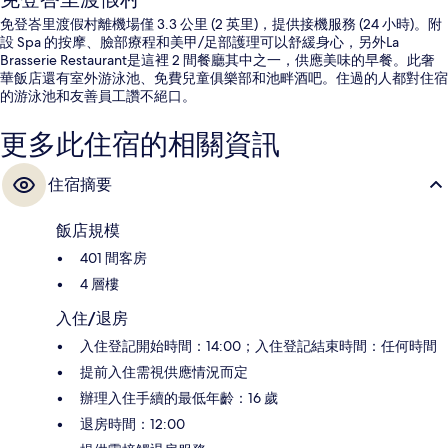
免登峇里渡假村離機場僅 3.3 公里 (2 英里)，提供接機服務 (24 小時)。附
設 Spa 的按摩、臉部療程和美甲/足部護理可以舒緩身心，另外La
Brasserie Restaurant是這裡 2 間餐廳其中之一，供應美味的早餐。此奢
華飯店還有室外游泳池、免費兒童俱樂部和池畔酒吧。住過的人都對住宿
的游泳池和友善員工讚不絕口。
更多此住宿的相關資訊
住宿摘要
飯店規模
401 間客房
4 層樓
入住/退房
入住登記開始時間：14:00；入住登記結束時間：任何時間
提前入住需視供應情況而定
辦理入住手續的最低年齡：16 歲
退房時間：12:00