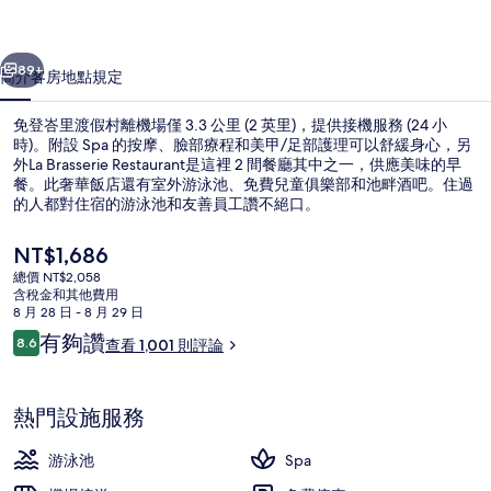
村
一個
下一個
的
89+
簡介
客房
地點
規定
相
免登峇里渡假村離機場僅 3.3 公里 (2 英里)，提供接機服務 (24 小
片
時)。附設 Spa 的按摩、臉部療程和美甲/足部護理可以舒緩身心，另
外La Brasserie Restaurant是這裡 2 間餐廳其中之一，供應美味的早
集
餐。此奢華飯店還有室外游泳池、免費兒童俱樂部和池畔酒吧。住過
的人都對住宿的游泳池和友善員工讚不絕口。
目
NT$1,686
前
總價 NT$2,058
的
含稅金和其他費用
鄰近海灘、白沙、躺椅、遮陽傘
價
8 月 28 日 - 8 月 29 日
格
評
有夠讚
8.6
查看 1,001 則評論
是
8.6 分，滿分 10 分，
論
NT$1,686
熱門設施服務
游泳池
Spa