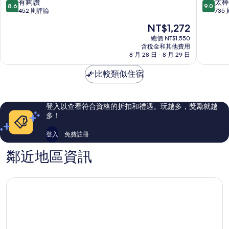
當
度
8.6
9.0
有夠讚
太棒
8.6
9.0
飯
假
分，
分，
452 則評論
735
店
村
滿
滿
現
NT$1,272
卡
假
分
分
在
里
日
10
10
總價 NT$1,550
價
緹
含稅金和其他費用
飯
分，
分，
格
8 月 28 日 - 8 月 29 日
卡
店
有
太
為
廣
IHG
夠
棒
NT$1,272
比較類似住宿
場
旗
讚，
了，
下
452
735
飯
則
則
店
評
評
登入以查看符合資格的折扣和禮遇。玩越多，獎勵就越
卡
論
論
多！
里
緹
登入
免費註冊
卡
廣
鄰近地區資訊
場