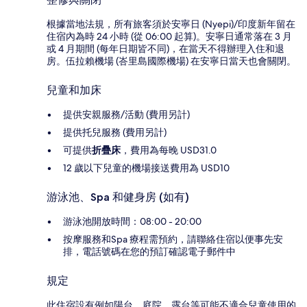
根據當地法規，所有旅客須於安寧日 (Nyepi)/印度新年留在
住宿內為時 24 小時 (從 06:00 起算)。安寧日通常落在 3 月
或 4 月期間 (每年日期皆不同)，在當天不得辦理入住和退
房。伍拉賴機場 (峇里島國際機場) 在安寧日當天也會關閉。
兒童和加床
提供安親服務/活動 (費用另計)
提供托兒服務 (費用另計)
可提供
折疊床
，費用為每晚 USD31.0
12 歲以下兒童的機場接送費用為 USD10
游泳池、Spa 和健身房 (如有)
游泳池開放時間：08:00 - 20:00
按摩服務和Spa 療程需預約，請聯絡住宿以便事先安
排，電話號碼在您的預訂確認電子郵件中
規定
此住宿設有例如陽台、庭院、露台等可能不適合兒童使用的