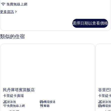
華
免費無線上網
套
更
更多資訊
房
多
的
豪
選擇日期以查看價格
華
所
套
有
房
類似的住宿
的
相
詳
民丹庫塔賓當飯店
峇里巴魯
片
情
民
峇
民丹庫塔賓當飯店
峇里巴
丹
里
卡里緹卡廣場
卡里緹
庫
巴
游泳池
機場接送
游泳池
塔
魯
免費無線上網
餐廳
機場接
賓
納