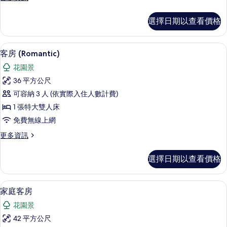
所
多
有
豪
選擇日期以查看價格
華
相
客
片
房
客房 (Romantic) | 迷你吧、客房
顯
6
的
客房 (Romantic)
示
詳
花園景
情
客
36 平方公尺
房
可容納 3 人 (依實際入住人數計費)
(Romantic)
1 張特大雙人床
的
免費無線上網
所
更
更多資訊
有
多
相
客
選擇日期以查看價格
房
片
(Romantic)
的
家庭客房 | 迷你吧、客房內保險箱、
顯
6
詳
家庭客房
示
情
花園景
家
42 平方公尺
庭