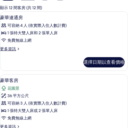
用
的
顯示 12 間客房 (共 12 間)
客
迷你吧、客房內保險箱、書桌、筆電工
顯
5
豪華連通房
房
示
篩
可容納 4 人 (依實際入住人數計費)
豪
選
1 張特大雙人床和 2 張單人床
華
條
免費無線上網
連
件
更
更多資訊
通
多
房
豪
選擇日期以查看價格
華
的
連
所
通
迷你吧、客房內保險箱、書桌、筆電工
顯
6
房
豪華客房
有
示
的
相
花園景
詳
豪
情
片
36 平方公尺
華
可容納 3 人 (依實際入住人數計費)
客
1 張特大雙人床或 2 張單人床
房
免費無線上網
的
更
更多資訊