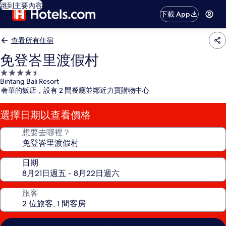
跳到主要內容
下載 App
查看所有住宿
免登峇里渡假村
4.5
Bintang Bali Resort
星
奢華的飯店，設有 2 間餐廳並鄰近力寶購物中心
級
住
選擇日期以查看價格
宿
想要去哪裡？
日期
旅客