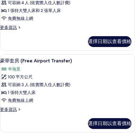
可容納 4 人 (依實際入住人數計費)
客
1 張特大雙人床和 2 張單人床
房
免費無線上網
的
更
更多資訊
所
多
有
家
選擇日期以查看價格
庭
相
客
片
房
豪華套房 (Free Airport Transfe
顯
11
的
豪華套房 (Free Airport Transfer)
示
詳
半海景
情
豪
100 平方公尺
華
可容納 3 人 (依實際入住人數計費)
套
1 張特大雙人床
房
免費無線上網
(Free
更
更多資訊
Airport
多
Transfer)
豪
選擇日期以查看價格
的
華
套
所