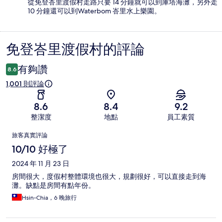
從免登峇里渡假村走路只要 14 分鐘就可以到庫塔海灘，另外走
10 分鐘還可以到Waterbom 峇里水上樂園。
免登峇里渡假村的評論
評
論
有夠讚
8.6
1,001 則評論
8.6
8.4
9.2
整潔度
地點
員工素質
評
旅客真實評論
論
10/10 好極了
2024 年 11 月 23 日
房間很大，度假村整體環境也很大，規劃很好，可以直接走到海
灘。缺點是房間有點年份。
Hsin-Chia，6 晚旅行