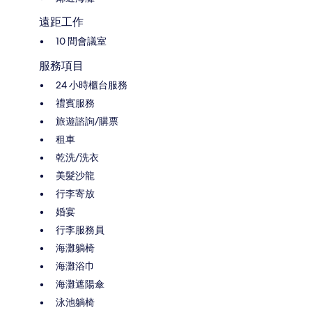
遠距工作
10 間會議室
服務項目
24 小時櫃台服務
禮賓服務
旅遊諮詢/購票
租車
乾洗/洗衣
美髮沙龍
行李寄放
婚宴
行李服務員
海灘躺椅
海灘浴巾
海灘遮陽傘
泳池躺椅