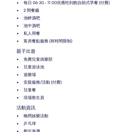
每日 06:30 - 11:00供應吃到飽自助式早餐 (付費)
2 間餐廳
池畔酒吧
池中酒吧
私人用餐
客房餐點服務 (有時間限制)
親子出遊
免費兒童俱樂部
兒童游泳池
遊樂場
安親服務/活動 (付費)
兒童餐
現場救生員
活動資訊
晚間娛樂活動
乒乓球
鄰近海灘