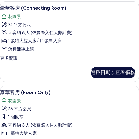
房
迷你吧、客房內保險箱、書桌、筆電工
顯
有
6
(Free
豪華客房 (Connecting Room)
示
Airport
相
花園景
Transfer)
豪
片
的
72 平方公尺
華
詳
可容納 6 人 (依實際入住人數計費)
情
客
1 張特大雙人床和 1 張單人床
房
免費無線上網
(Connecting
更
更多資訊
Room)
多
的
豪
選擇日期以查看價格
華
所
客
有
房
迷你吧、客房內保險箱、書桌、筆電工
顯
相
7
(Connecting
豪華客房 (Room Only)
示
Room)
片
花園景
的
豪
詳
36 平方公尺
華
情
1 間臥室
客
可容納 3 人 (依實際入住人數計費)
房
1 張特大雙人床
(Room