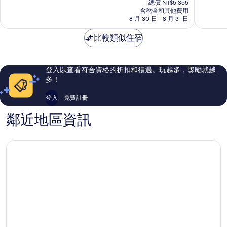
沙
灣
10
10
總價 NT$5,355
價
萬
含稅金和其他費用
分，
分，
格
8 月 30 日 - 8 月 31 日
根
太
好
為
棒
極
NT$4,426
比較類似住宿
了，
了，
1,011
1,009
則
則
評
評
登入以查看符合資格的折扣和禮遇。玩越多，獎勵就越
論
論
多！
登入
免費註冊
鄰近地區資訊