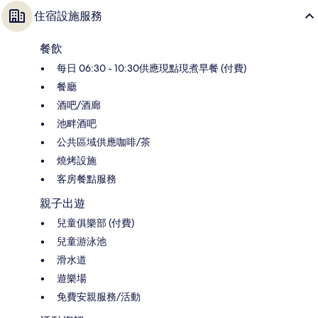
住宿設施服務
餐飲
每日 06:30 - 10:30供應現點現煮早餐 (付費)
餐廳
酒吧/酒廊
池畔酒吧
公共區域供應咖啡/茶
燒烤設施
客房餐點服務
親子出遊
兒童俱樂部 (付費)
兒童游泳池
滑水道
遊樂場
免費安親服務/活動