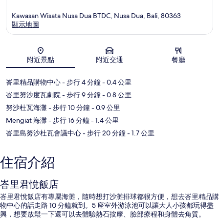
Kawasan Wisata Nusa Dua BTDC, Nusa Dua, Bali, 80363
顯示地圖
地圖
附近景點
附近交通
餐廳
峇里精品購物中心
- 步行 4 分鐘
- 0.4 公里
峇里努沙度瓦劇院
- 步行 9 分鐘
- 0.8 公里
努沙杜瓦海灘
- 步行 10 分鐘
- 0.9 公里
Mengiat 海灘
- 步行 16 分鐘
- 1.4 公里
峇里島努沙杜瓦會議中心
- 步行 20 分鐘
- 1.7 公里
住宿介紹
峇里君悅飯店
峇里君悅飯店有專屬海灘，隨時想打沙灘排球都很方便，想去峇里精品購
物中心的話走路 10 分鐘就到。5 座室外游泳池可以讓大人小孩都玩得盡
興，想要放鬆一下還可以去體驗熱石按摩、臉部療程和身體去角質。