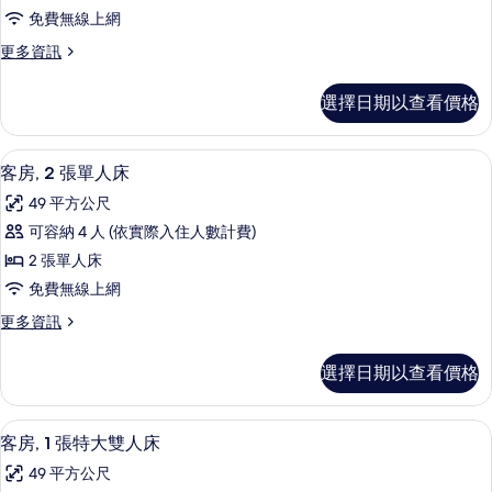
張
的
相
免費無線上網
詳
特
片
情
更
更多資訊
大
多
雙
客
選擇日期以查看價格
房,
人
1
床,
張
1 間臥室、迷你吧、客房內保險箱、書
顯
5
特
花
客房, 2 張單人床
示
大
園
49 平方公尺
雙
客
景
人
可容納 4 人 (依實際入住人數計費)
房,
床,
觀
2 張單人床
花
2
的
園
免費無線上網
張
景
所
更
更多資訊
觀
單
多
有
的
人
客
詳
相
選擇日期以查看價格
房,
床
情
片
2
的
張
1 間臥室、迷你吧、客房內保險箱、書
顯
4
單
所
客房, 1 張特大雙人床
示
人
有
49 平方公尺
床
客