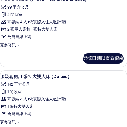
示
室
有
99 平方公尺
(Mermaid
客
相
Theme)
2 間臥室
房,
的
片
可容納 4 人 (依實際入住人數計費)
詳
2
情
2 張單人床和 1 張特大雙人床
間
免費無線上網
臥
更
更多資訊
室
多
(Pirate
客
選擇日期以查看價格
Theme,
房,
2
Bunk
間
獨立浴缸和淋浴設備、溫泉浴缸、淋浴
顯
Beds)
6
臥
頂級套房, 1 張特大雙人床 (Deluxe)
的
示
室
142 平方公尺
(Pirate
所
頂
Theme,
1 間臥室
有
級
Bunk
可容納 4 人 (依實際入住人數計費)
Beds)
相
套
的
1 張特大雙人床
片
房,
詳
免費無線上網
情
1
更
更多資訊
張
多