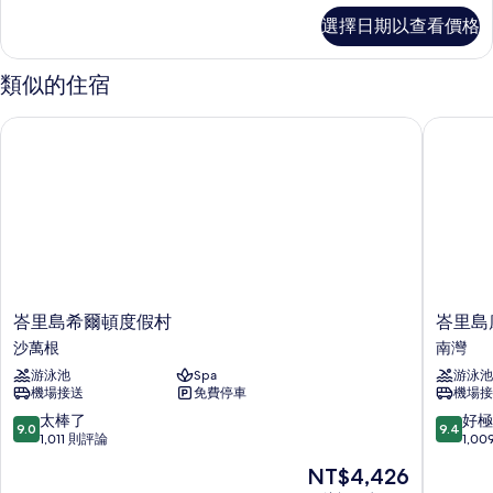
客
選擇日期以查看價格
房
的
詳
類似的住宿
情
峇里島希爾頓度假村
峇里島康
峇
峇
峇里島希爾頓度假村
峇里島
里
里
沙萬根
南灣
島
島
游泳池
Spa
游泳池
希
康
機場接送
免費停車
機場接
爾
拉
頓
德
9.0
9.4
太棒了
好極
9.0
9.4
度
飯
分，
分，
1,011 則評論
1,0
假
店
滿
滿
現
NT$4,426
村
南
分
分
在