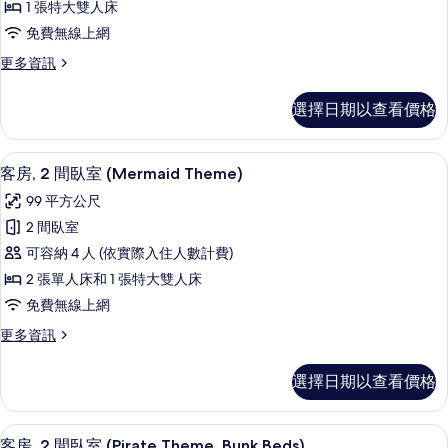
1 張特大雙人床
特
免費無線上網
大
更
更多資訊
雙
多
人
客
選擇日期以查看價格
房,
床,
1
海
張
客房, 2 間臥室 (Mermaid Theme
顯
5
特
景
客房, 2 間臥室 (Mermaid Theme)
示
大
的
99 平方公尺
雙
客
所
人
2 間臥室
房,
床,
有
可容納 4 人 (依實際入住人數計費)
海
2
相
景
2 張單人床和 1 張特大雙人床
間
的
片
免費無線上網
詳
臥
情
更
更多資訊
室
多
(Mermaid
客
選擇日期以查看價格
Theme)
房,
2
的
間
客房, 2 間臥室 (Pirate Theme, Bunk B
顯
所
7
臥
客房, 2 間臥室 (Pirate Theme, Bunk Beds)