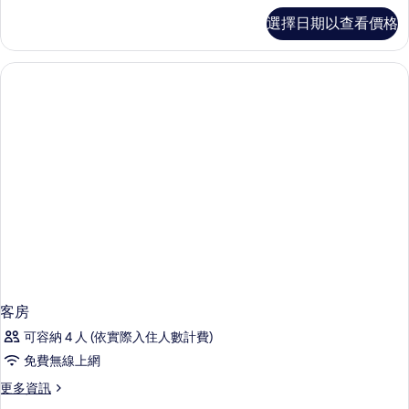
客
選擇日期以查看價格
房
的
詳
情
客房
可容納 4 人 (依實際入住人數計費)
免費無線上網
更
更多資訊
多