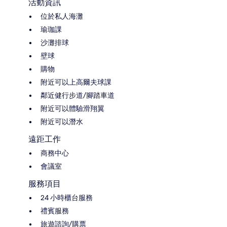
活動資訊
位於私人海灘
瑜珈課
沙灘排球
壁球
購物
附近可以上高爾夫球課
鄰近健行步道/腳踏車道
附近可以體驗滑翔翼
附近可以潛水
遠距工作
商務中心
會議室
服務項目
24 小時櫃台服務
禮賓服務
旅遊諮詢/購票