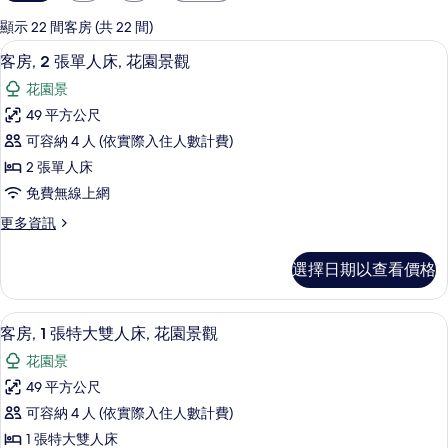
用
的
顯示 22 間客房 (共 22 間)
客
1 間臥室、迷你吧、客房內保險箱、書
顯
8
客房, 2 張單人床, 花園景觀
房
示
篩
花園景
客
選
49 平方公尺
房,
條
可容納 4 人 (依實際入住人數計費)
2
件
2 張單人床
張
免費無線上網
單
更
更多資訊
人
多
床,
客
選擇日期以查看價格
房,
花
2
園
張
1 間臥室、迷你吧、客房內保險箱、書
顯
4
單
景
客房, 1 張特大雙人床, 花園景觀
示
人
觀
花園景
床,
客
的
花
49 平方公尺
房,
園
所
可容納 4 人 (依實際入住人數計費)
景
1
有
觀
1 張特大雙人床