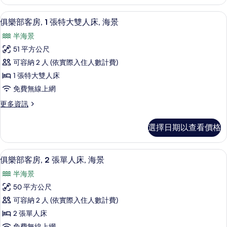
有
1
情
人
張
相
俱樂部客房, 1 張特大雙人床, 海景 |
顯
5
特
床
俱樂部客房, 1 張特大雙人床, 海景
片
示
大
(Ambassador)
半海景
雙
俱
的
人
51 平方公尺
樂
床
所
可容納 2 人 (依實際入住人數計費)
(Ambassador)
部
有
的
1 張特大雙人床
客
詳
相
免費無線上網
情
房,
片
更
更多資訊
1
多
張
俱
選擇日期以查看價格
樂
特
部
大
客
俱樂部客房, 2 張單人床, 海景 | 1
顯
7
房,
雙
俱樂部客房, 2 張單人床, 海景
示
1
人
半海景
張
俱
床,
特
50 平方公尺
樂
大
海
可容納 2 人 (依實際入住人數計費)
雙
部
景
人
2 張單人床
客
床,
的
免費無線上網