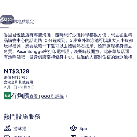
的
一個
下一個
相
223+
簡介
客房
地點
規定
片
峇里君悅飯店有專屬海灘，隨時想打沙灘排球都很方便，想去峇里精
集
品購物中心的話走路 10 分鐘就到。5 座室外游泳池可以讓大人小孩都
玩得盡興，想要放鬆一下還可以去體驗熱石按摩、臉部療程和身體去
角質。Pasar Senggol主打印尼料理，晚餐時段開放。此奢華飯店還
有池畔酒吧、健身俱樂部和健身中心。住過的人都對住宿的游泳池和
友善員工讚不絕口。
目
NT$3,128
前
總價 NT$3,785
的
含稅金和其他費用
5 座室外游泳池，開放時間為 08:00 至
價
9 月 1 日 - 9 月 2 日
格
評
有夠讚
8.8
查看 1,000 則評論
是
8.8 分，滿分 10 分，
論
NT$3,128
熱門設施服務
游泳池
Spa