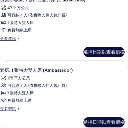
人
示
2
床
49 平方公尺
張
俱
(Club
單
可容納 4 人 (依實際入住人數計費)
樂
人
Access)
1 張特大雙人床
床
部
的
(Club
免費無線上網
客
所
Access)
更
更多資訊
的
房,
有
多
詳
1
俱
相
情
選擇日期以查看價格
樂
張
片
部
特
客
套房, 1 張特大雙人床 (Ambassador
顯
5
房,
大
套房, 1 張特大雙人床 (Ambassador)
示
1
雙
175 平方公尺
張
套
人
特
可容納 3 人 (依實際入住人數計費)
房,
大
床
1 張特大雙人床
雙
1
(Club
人
免費無線上網
張
床
Access)
更
更多資訊
(Club
特
的
多
Access)
大
套
所
的
選擇日期以查看價格
房,
雙
詳