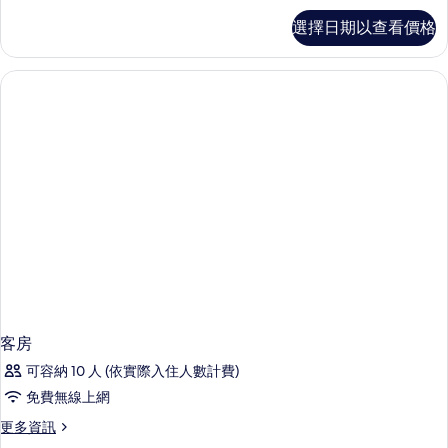
客
選擇日期以查看價格
房
的
詳
情
客房
可容納 10 人 (依實際入住人數計費)
免費無線上網
更
更多資訊
多