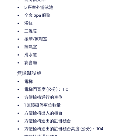
5 座室外游泳池
全套 Spa 服務
浴缸
三溫暖
按摩/療程室
蒸氣室
滑水道
宴會廳
無障礙設施
電梯
電梯門寬度 (公分)： 110
方便輪椅通行的車位
1 無障礙停車位數量
方便輪椅出入的櫃台
方便輪椅進出的註冊櫃台
方便輪椅進出的註冊櫃台高度 (公分)： 104