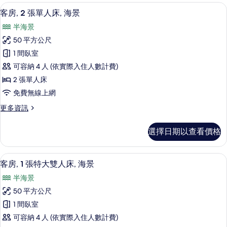
套
客房, 2 張單人床, 海景 | 1 間臥室
顯
大
5
房,
客房, 2 張單人床, 海景
示
1
雙
半海景
張
客
人
特
50 平方公尺
房,
大
床
1 間臥室
雙
2
的
人
可容納 4 人 (依實際入住人數計費)
張
床
所
2 張單人床
的
單
有
免費無線上網
詳
人
情
相
更
更多資訊
床,
片
多
海
客
選擇日期以查看價格
房,
景
2
的
張
客房, 1 張特大雙人床, 海景 | 1 間
顯
6
單
所
客房, 1 張特大雙人床, 海景
示
人
有
半海景
床,
客
相
海
50 平方公尺
房,
景
片
1 間臥室
的
1
詳
可容納 4 人 (依實際入住人數計費)
張
情