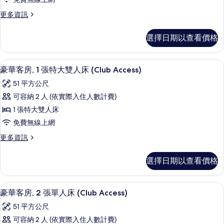
海
房,
所
景
更
更多資訊
2
的
多
有
張
詳
俱
相
選擇日期以查看價格
情
樂
單
片
部
人
客
豪華客房, 1 張特大雙人床 (Club Acc
顯
11
房,
床,
豪華客房, 1 張特大雙人床 (Club Access)
示
2
海
51 平方公尺
張
豪
景
單
可容納 2 人 (依實際入住人數計費)
華
人
的
1 張特大雙人床
床,
客
所
海
免費無線上網
房,
景
有
更
更多資訊
的
1
多
相
詳
張
豪
情
片
選擇日期以查看價格
華
特
客
大
房,
豪華客房, 2 張單人床 (Club Acces
顯
4
1
雙
豪華客房, 2 張單人床 (Club Access)
示
張
人
51 平方公尺
特
豪
床
大
可容納 2 人 (依實際入住人數計費)