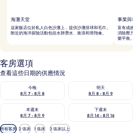
海灘天堂
事業與
這家飯店位於私人白色沙灘上，提供沙灘排球和毛巾。
富有成
附近的海洋探險活動包括水肺潛水、衝浪和滑翔傘。
消除壓
樂平衡
客房選項
查看這些日期的供應情況
查看今晚 (8月 7 - 8月 8) 的供應情況
查看明天 (8月 8 - 8月 9) 的
今晚
明天
8月 7 - 8月 8
8月 8 - 8月 9
查看本週末 (8月 7 - 8月 9) 的供應情況
查看下週末 (8月 14 - 8月 16)
本週末
下週末
8月 7 - 8月 9
8月 14 - 8月 16
可
所有客房
2 張床
1 張床
3 張床以上