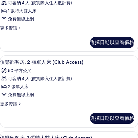
相
的
可容納 4 人 (依實際入住人數計費)
房,
詳
片
1 張特大雙人床
情
1
免費無線上網
張
更
更多資訊
特
多
大
客
選擇日期以查看價格
房,
雙
1
人
張
1 間臥室、迷你吧、客房內保險箱、書
顯
5
特
床
俱樂部客房, 2 張單人床 (Club Access)
示
大
的
50 平方公尺
雙
俱
所
人
可容納 4 人 (依實際入住人數計費)
樂
床
有
2 張單人床
的
部
相
詳
免費無線上網
客
情
片
更
更多資訊
房,
多
2
俱
選擇日期以查看價格
樂
張
部
單
客
1 間臥室、迷你吧、客房內保險箱、書
顯
3
房,
俱樂部客房, 1 張特大雙人床 (Club Access)