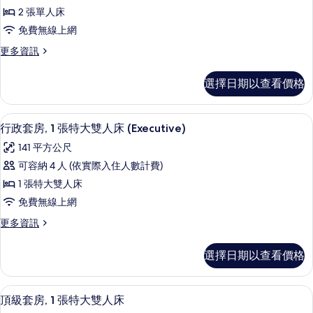
華
雙
(Club
2 張單人床
人
客
Access)
床
免費無線上網
房,
的
(Club
更
更多資訊
Access)
2
所
多
的
張
豪
有
詳
選擇日期以查看價格
華
單
情
相
客
人
房,
片
行政套房, 1 張特大雙人床 (Executiv
顯
8
2
床
行政套房, 1 張特大雙人床 (Executive)
示
張
(Club
141 平方公尺
單
行
Access)
人
可容納 4 人 (依實際入住人數計費)
政
床
的
1 張特大雙人床
(Club
套
所
Access)
免費無線上網
房,
有
的
更
更多資訊
詳
1
相
多
情
張
行
片
選擇日期以查看價格
政
特
套
大
房,
頂級套房, 1 張特大雙人床 | 1 間臥
顯
9
1
雙
頂級套房, 1 張特大雙人床
示
張