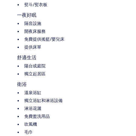
熨斗/熨衣板
一夜好眠
隔音設施
開夜床服務
免費提供搖籃/嬰兒床
提供床單
舒適生活
陽台或庭院
獨立起居區
衛浴
溫泉浴缸
獨立浴缸和淋浴設備
淋浴花灑
免費盥洗用品
吹風機
毛巾