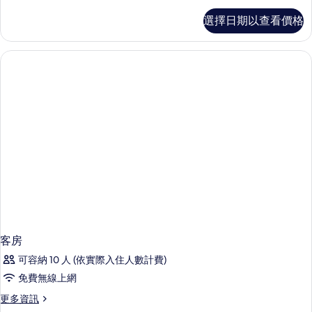
特
頂
選擇日期以查看價格
級
大
套
雙
房,
1
人
張
床
特
(Deluxe)
大
雙
的
人
所
床
(Deluxe)
有
的
相
詳
情
片
客房
可容納 10 人 (依實際入住人數計費)
免費無線上網
更
更多資訊
多