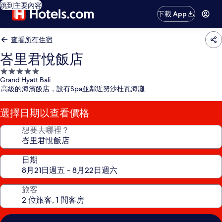
跳到主要內容
下載 App
查看所有住宿
峇里君悅飯店
5.0
Grand Hyatt Bali
星
高級的海濱飯店，設有Spa並鄰近努沙杜瓦海灘
級
住
選擇日期以查看價格
宿
想要去哪裡？
日期
旅客