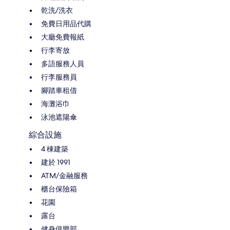
乾洗/洗衣
免費日用品代購
大廳免費報紙
行李寄放
多語服務人員
行李服務員
腳踏車租借
海灘浴巾
泳池遮陽傘
綜合設施
4 棟建築
建於 1991
ATM/金融服務
櫃台保險箱
花園
露台
健身俱樂部