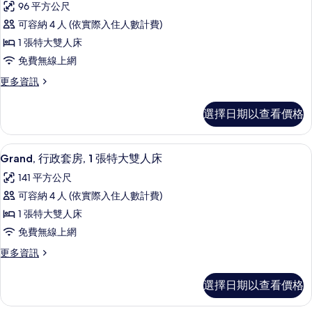
人
96 平方公尺
特
頂
床
大
可容納 4 人 (依實際入住人數計費)
級
雙
(Executive)
1 張特大雙人床
人
套
的
床
免費無線上網
房,
(Executive)
所
更
更多資訊
的
1
有
多
詳
張
頂
情
相
選擇日期以查看價格
級
特
片
套
大
房,
Grand, 行政套房, 1 張特大雙人床 
顯
7
1
雙
Grand, 行政套房, 1 張特大雙人床
示
張
人
141 平方公尺
特
Grand,
床
大
可容納 4 人 (依實際入住人數計費)
行
雙
的
1 張特大雙人床
人
政
所
床
免費無線上網
套
的
有
更
更多資訊
詳
房,
多
相
情
1
Grand,
片
選擇日期以查看價格
行
張
政
特