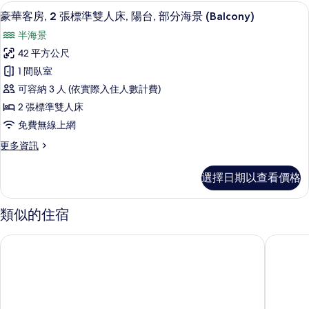
房,
羽絨被、迷你吧、客房內保險箱、書桌
顯
6
1
床
豪華客房, 2 張標準雙人床, 陽台, 部分海景 (Balcony)
示
張
和
半海景
特
豪
1
大
42 平方公尺
華
雙
張
1 間臥室
人
客
沙
床
可容納 3 人 (依實際入住人數計費)
房,
和
發
2 張標準雙人床
1
2
床,
免費無線上網
張
張
沙
部
更
更多資訊
標
發
分
多
床,
準
豪
海
部
選擇日期以查看價格
華
雙
分
景
客
海
人
房,
的
類似的住宿
景
2
床,
的
所
張
詳
陽
峇里島希爾頓度假村
峇里島努
標
有
情
台,
準
相
雙
部
人
片
分
床,
陽