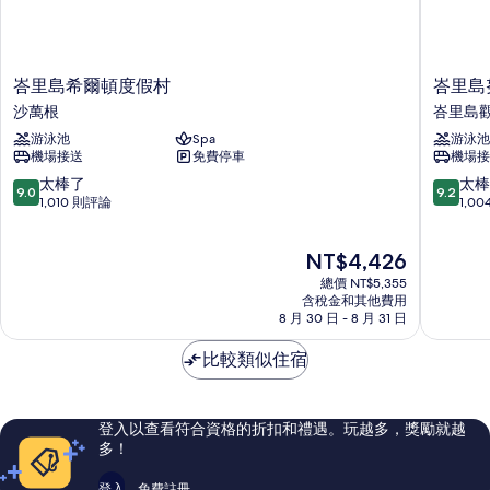
海
台,
景
部
分
(Balcony)
海
峇
峇
的
峇里島希爾頓度假村
峇里島
景
里
里
沙萬根
峇里島
所
(Balcony)
島
島
的
游泳池
Spa
游泳池
有
希
努
詳
機場接送
免費停車
機場接
爾
沙
相
情
頓
杜
9.0
9.2
太棒了
太棒
9.0
9.2
片
度
瓦
分，
分，
1,010 則評論
1,0
假
萬
滿
滿
村
怡
分
分
現
NT$4,426
沙
度
10
10
在
萬
假
分，
分，
總價 NT$5,355
價
根
村
太
太
含稅金和其他費用
格
8 月 30 日 - 8 月 31 日
峇
棒
棒
為
里
了，
了，
NT$4,426
比較類似住宿
島
1,010
1,004
觀
則
則
光
評
評
發
論
論
登入以查看符合資格的折扣和禮遇。玩越多，獎勵就越
展
多！
公
司
登入
免費註冊