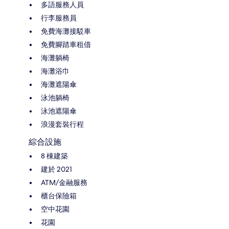
多語服務人員
行李服務員
免費海灘接駁車
免費腳踏車租借
海灘躺椅
海灘浴巾
海灘遮陽傘
泳池躺椅
泳池遮陽傘
浪漫套裝行程
綜合設施
8 棟建築
建於 2021
ATM/金融服務
櫃台保險箱
空中花園
花園