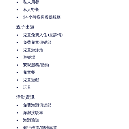
私人用餐
私人野餐
24 小時客房餐點服務
親子出遊
兒童免費入住 (見詳情)
免費兒童俱樂部
兒童游泳池
遊樂場
安親服務/活動
兒童餐
兒童遊戲
玩具
活動資訊
免費海灘俱樂部
海灘接駁車
海灘瑜珈
健行步道/腳踏車道