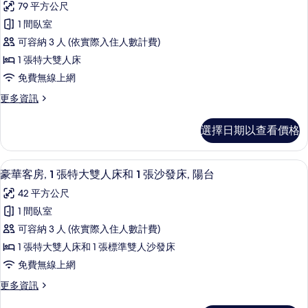
床
79 平方公尺
的
特
所
行
詳
和
大
1 間臥室
有
政
情
雙
1
可容納 3 人 (依實際入住人數計費)
人
相
套
張
床
1 張特大雙人床
片
房,
和
沙
免費無線上網
1
1
發
張
更
更多資訊
間
沙
床,
多
臥
發
行
陽
選擇日期以查看價格
床,
政
室,
台,
陽
套
陽
台,
房,
池
羽絨被、迷你吧、客房內保險箱、書桌
顯
池
7
1
台
豪華客房, 1 張特大雙人床和 1 張沙發床, 陽台
畔
畔
示
間
的
42 平方公尺
(Poolside)
臥
(Poolside)
豪
的
所
室,
1 間臥室
的
華
詳
陽
有
可容納 3 人 (依實際入住人數計費)
所
情
台
客
相
的
1 張特大雙人床和 1 張標準雙人沙發床
有
房,
詳
片
免費無線上網
相
情
1
更
更多資訊
片
張
多