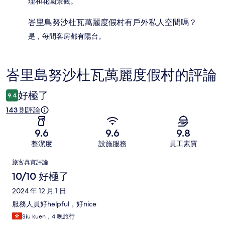
理和花園景觀。
峇里島努沙杜瓦萬麗度假村有戶外私人空間嗎？
是，每間客房都有陽台。
峇里島努沙杜瓦萬麗度假村的評論
評
論
好極了
9.4
143 則評論
9.6
9.6
9.8
整潔度
設施服務
員工素質
評
旅客真實評論
論
10/10 好極了
2024 年 12 月 1 日
服務人員好helpful，好nice
Siu kuen，4 晚旅行