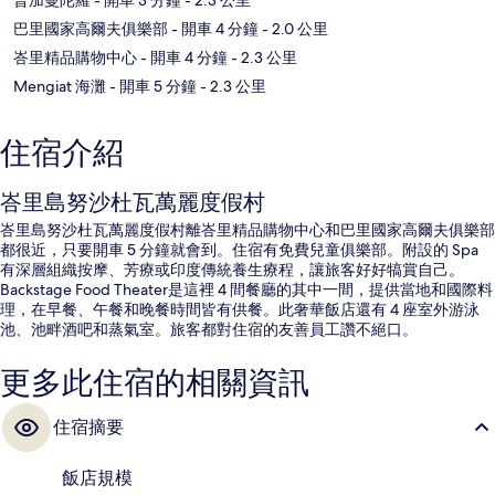
巴里國家高爾夫俱樂部
- 開車 4 分鐘
- 2.0 公里
峇里精品購物中心
- 開車 4 分鐘
- 2.3 公里
Mengiat 海灘
- 開車 5 分鐘
- 2.3 公里
住宿介紹
峇里島努沙杜瓦萬麗度假村
峇里島努沙杜瓦萬麗度假村離峇里精品購物中心和巴里國家高爾夫俱樂部
都很近，只要開車 5 分鐘就會到。住宿有免費兒童俱樂部。附設的 Spa
有深層組織按摩、芳療或印度傳統養生療程，讓旅客好好犒賞自己。
Backstage Food Theater是這裡 4 間餐廳的其中一間，提供當地和國際料
理，在早餐、午餐和晚餐時間皆有供餐。此奢華飯店還有 4 座室外游泳
池、池畔酒吧和蒸氣室。旅客都對住宿的友善員工讚不絕口。
更多此住宿的相關資訊
住宿摘要
飯店規模