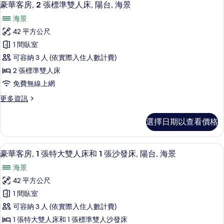
6
豪華客房, 2 張標準雙人床, 陽台, 海景
房
示
篩
海景
豪
選
42 平方公尺
華
條
1 間臥室
客
件
可容納 3 人 (依實際入住人數計費)
房,
2 張標準雙人床
2
免費無線上網
張
更
更多資訊
標
多
準
豪
選擇日期以查看價格
華
雙
客
人
房,
羽絨被、迷你吧、客房內保險箱、書桌
顯
5
2
床,
豪華客房, 1 張特大雙人床和 1 張沙發床, 陽台, 海景
示
張
陽
海景
標
豪
台,
準
42 平方公尺
華
雙
海
1 間臥室
人
客
景
床,
可容納 3 人 (依實際入住人數計費)
房,
陽
的
1 張特大雙人床和 1 張標準雙人沙發床
台,