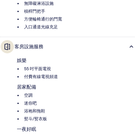
無障礙淋浴設施
槓桿門把手
方便輪椅通行的門寬
入口通道光線充足
客房設施服務
娛樂
55 吋平面電視
付費有線電視頻道
居家配備
空調
迷你吧
浴袍和拖鞋
熨斗/熨衣板
一夜好眠