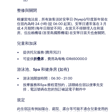
整修與關閉
根據當地法規，所有旅客須於安寧日 (Nyepi)/印度新年留在
住宿內為時 24 小時 (從 06:00 起算)。安寧日通常落在 3 月
或 4 月期間 (每年日期皆不同)，在當天不得辦理入住和退
房。伍拉賴機場 (峇里島國際機場) 在安寧日當天也會關閉。
兒童和加床
提供托兒服務 (費用另計)
可提供
折疊床
，費用為每晚 IDR650000.0
游泳池、Spa 和健身房 (如有)
游泳池開放時間：06:30 - 21:00
按摩服務和Spa 療程需預約，請聯絡住宿以便事先安
排，電話號碼在您的預訂確認電子郵件中
規定
此住宿設有例如陽台、庭院、露台等可能不適合兒童使用的