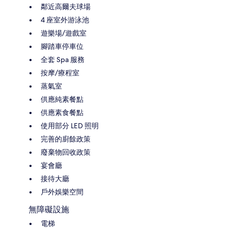
鄰近高爾夫球場
4 座室外游泳池
遊樂場/遊戲室
腳踏車停車位
全套 Spa 服務
按摩/療程室
蒸氣室
供應純素餐點
供應素食餐點
使用部分 LED 照明
完善的廚餘政策
廢棄物回收政策
宴會廳
接待大廳
戶外娛樂空間
無障礙設施
電梯