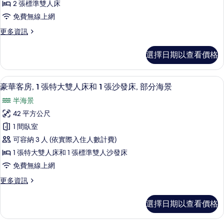
池
床,
2 張標準雙人床
房,
陽
畔
免費無線上網
台,
2
(Poolside)
池
更
更多資訊
張
畔
的
多
標
(Poolside)
豪
所
選擇日期以查看價格
的
華
準
有
詳
客
雙
情
房,
相
羽絨被、迷你吧、客房內保險箱、書桌
顯
6
2
人
豪華客房, 1 張特大雙人床和 1 張沙發床, 部分海景
片
示
張
床,
半海景
標
豪
陽
準
42 平方公尺
華
雙
台
1 間臥室
人
客
的
床,
可容納 3 人 (依實際入住人數計費)
房,
陽
所
1 張特大雙人床和 1 張標準雙人沙發床
台
1
有
免費無線上網
的
張
詳
相
更
更多資訊
特
情
多
片
大
豪
選擇日期以查看價格
華
雙
客
人