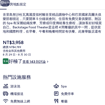
萬
107+
簡介
客房
地點
規定
麗
峇里島努沙杜瓦萬麗度假村離峇里精品購物中心和巴里國家高爾夫俱
度
樂部都很近，只要開車 5 分鐘就會到。住宿有免費兒童俱樂部。附設
的 Spa 有深層組織按摩、芳療或印度傳統養生療程，讓旅客好好犒賞
假
自己。Backstage Food Theater是這裡 4 間餐廳的其中一間，提供當
村
地和國際料理，在早餐、午餐和晚餐時間皆有供餐。此奢華飯店還有
4 座室外游泳池、池畔酒吧和蒸氣室。旅客都對住宿的友善員工讚不
的
絕口。
目
NT$3,958
前
相
總價 NT$4,789
的
含稅金和其他費用
宴會廳
片
價
8 月 29 日 - 8 月 30 日
格
評
好極了
集
9.4
查看 143 則評論
是
9.4 分，滿分 10 分，
論
NT$3,958
熱門設施服務
游泳池
Spa
機場接送
免費停車
免費無線上網
餐廳