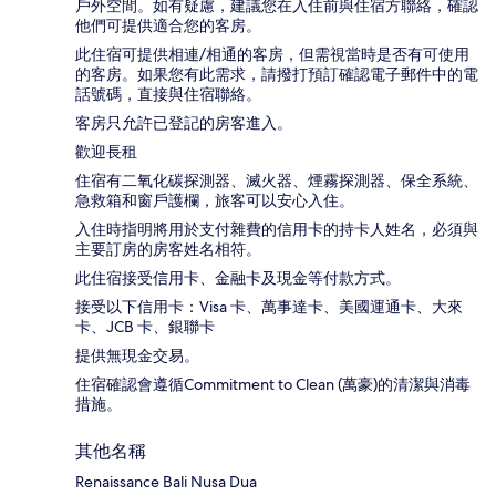
戶外空間。如有疑慮，建議您在入住前與住宿方聯絡，確認
他們可提供適合您的客房。
此住宿可提供相連/相通的客房，但需視當時是否有可使用
的客房。如果您有此需求，請撥打預訂確認電子郵件中的電
話號碼，直接與住宿聯絡。
客房只允許已登記的房客進入。
歡迎長租
住宿有二氧化碳探測器、滅火器、煙霧探測器、保全系統、
急救箱和窗戶護欄，旅客可以安心入住。
入住時指明將用於支付雜費的信用卡的持卡人姓名，必須與
主要訂房的房客姓名相符。
此住宿接受信用卡、金融卡及現金等付款方式。
接受以下信用卡：Visa 卡、萬事達卡、美國運通卡、大來
卡、JCB 卡、銀聯卡
提供無現金交易。
住宿確認會遵循Commitment to Clean (萬豪)的清潔與消毒
措施。
其他名稱
Renaissance Bali Nusa Dua