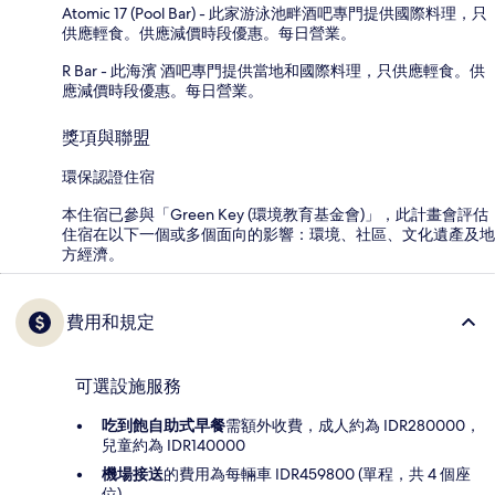
Atomic 17 (Pool Bar) - 此家游泳池畔酒吧專門提供國際料理，只
供應輕食。供應減價時段優惠。每日營業。
R Bar - 此海濱 酒吧專門提供當地和國際料理，只供應輕食。供
應減價時段優惠。每日營業。
獎項與聯盟
環保認證住宿
本住宿已參與「Green Key (環境教育基金會)」，此計畫會評估
住宿在以下一個或多個面向的影響：環境、社區、文化遺產及地
方經濟。
費用和規定
可選設施服務
吃到飽自助式早餐
需額外收費，成人約為 IDR280000，
兒童約為 IDR140000
機場接送
的費用為每輛車 IDR459800 (單程，共 4 個座
位)