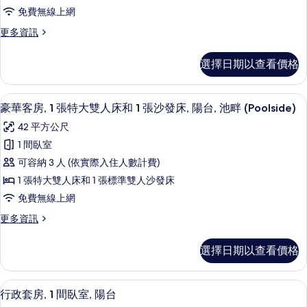
1
所
免費無線上網
海
張
景
有
更
更多資訊
特
的
多
相
詳
大
豪
情
片
選擇日期以查看價格
華
雙
客
人
房,
豪華客房, 1 張特大雙人床和 1 張沙發床,
顯
5
1
床
豪華客房, 1 張特大雙人床和 1 張沙發床, 陽台, 池畔 (Poolside)
示
張
和
42 平方公尺
特
豪
1
大
1 間臥室
華
雙
張
可容納 3 人 (依實際入住人數計費)
人
客
沙
床
1 張特大雙人床和 1 張標準雙人沙發床
房,
和
發
免費無線上網
1
1
床,
張
更
更多資訊
張
沙
陽
多
特
發
豪
台,
選擇日期以查看價格
床,
華
大
海
陽
客
雙
台,
房,
景
行政套房, 1 間臥室, 陽台 | 羽絨被
顯
海
7
1
人
行政套房, 1 間臥室, 陽台
的
景
示
張