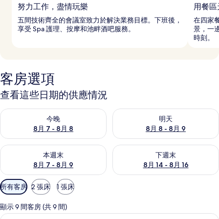
努力工作，盡情玩樂
用餐區
五間技術齊全的會議室致力於解決業務目標。下班後，
在四家
享受 Spa 護理、按摩和池畔酒吧服務。
景，一
時刻。
客房選項
查看這些日期的供應情況
查看今晚 (8月 7 - 8月 8) 的供應情況
查看明天 (8月 8 - 8月 9) 的
今晚
明天
8月 7 - 8月 8
8月 8 - 8月 9
查看本週末 (8月 7 - 8月 9) 的供應情況
查看下週末 (8月 14 - 8月 16)
本週末
下週末
8月 7 - 8月 9
8月 14 - 8月 16
可
所有客房
2 張床
1 張床
用
的
顯示 9 間客房 (共 9 間)
客
豪華客房, 2 張標準雙人床, 陽台, 海
顯