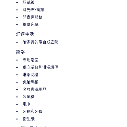
羽絨被
遮光布/窗簾
開夜床服務
提供床單
舒適生活
附家具的陽台或庭院
衛浴
專用浴室
獨立浴缸和淋浴設備
淋浴花灑
免治馬桶
名牌盥洗用品
吹風機
毛巾
牙刷和牙膏
衛生紙