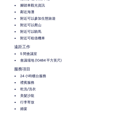
腳踏車觀光資訊
鄰近海灘
附近可以參加生態旅遊
附近可以爬山
附近可以騎馬
附近可租借機車
遠距工作
5 間會議室
會議場地 (10484 平方英尺)
服務項目
24 小時櫃台服務
禮賓服務
乾洗/洗衣
美髮沙龍
行李寄放
婚宴