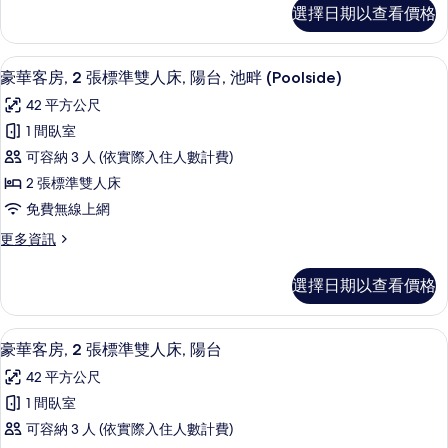
特
豪
選擇日期以查看價格
華
大
客
雙
房,
豪華客房, 2 張標準雙人床, 陽台, 池畔 (Poo
顯
6
1
人
豪華客房, 2 張標準雙人床, 陽台, 池畔 (Poolside)
示
張
床
42 平方公尺
特
豪
和
大
1 間臥室
華
雙
1
可容納 3 人 (依實際入住人數計費)
人
客
張
床
2 張標準雙人床
房,
和
沙
免費無線上網
1
2
發
張
更
更多資訊
張
沙
床,
多
標
發
豪
陽
選擇日期以查看價格
床,
華
準
台
陽
客
雙
台
房,
的
羽絨被、迷你吧、客房內保險箱、書桌
顯
的
5
2
人
豪華客房, 2 張標準雙人床, 陽台
所
詳
示
張
床,
42 平方公尺
情
標
有
豪
陽
準
1 間臥室
相
華
雙
台,
可容納 3 人 (依實際入住人數計費)
人
片
客