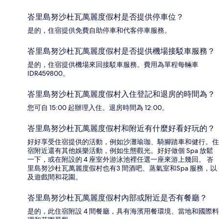
峇里島努沙杜瓦萬麗度假村是否提供停車位？
是的，住宿提供免費自助停車和代客停車服務。
峇里島努沙杜瓦萬麗度假村是否提供機場接駁車服務？
是的，住宿提供機場來回接駁車服務。費用為單程每輛車
IDR459800。
峇里島努沙杜瓦萬麗度假村入住登記和退房的時間為？
您可自 15:00 起辦理入住。退房時間為 12:00。
峇里島努沙杜瓦萬麗度假村和附近有什麼好看好玩的？
好好享受住宿提供的活動，例如沙灘瑜珈、騎腳踏車和健行。住
宿附近還有其他娛樂活動，例如生態觀光。好好做個 Spa 放鬆
一下，或在附設的 4 座室外游泳池裡任選一座來游上幾回。 峇
里島努沙杜瓦萬麗度假村也有3 間酒吧、蒸氣室和Spa 服務，以
及遊戲間和花園。
峇里島努沙杜瓦萬麗度假村內部或附近是否有餐廳？
是的，此住宿附設 4 間餐廳，具有海濱用餐環境、當地和國際料