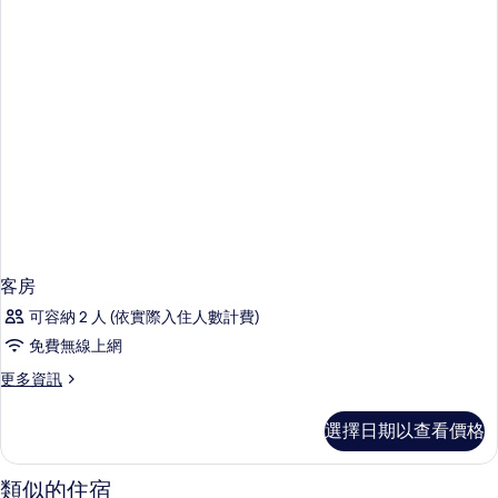
情
客房
可容納 2 人 (依實際入住人數計費)
免費無線上網
更
更多資訊
多
客
選擇日期以查看價格
房
的
詳
類似的住宿
情