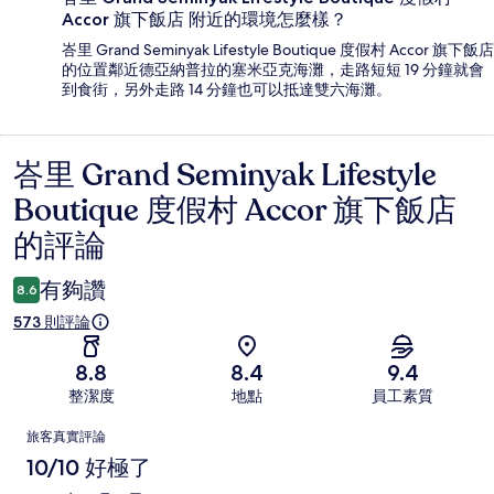
Accor 旗下飯店 附近的環境怎麼樣？
峇里 Grand Seminyak Lifestyle Boutique 度假村 Accor 旗下飯店
的位置鄰近德亞納普拉的塞米亞克海灘，走路短短 19 分鐘就會
到食街，另外走路 14 分鐘也可以抵達雙六海灘。
峇里 Grand Seminyak Lifestyle
評
Boutique 度假村 Accor 旗下飯店
論
的評論
有夠讚
8.6
573 則評論
8.8
8.4
9.4
整潔度
地點
員工素質
評
旅客真實評論
論
10/10 好極了