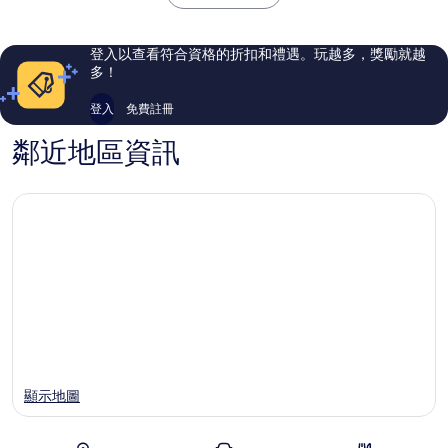
下
普
974
1,002
飯
拉
則
則
店
評
評
登入以查看符合資格的折扣和禮遇。玩越多，獎勵就越
德
論
論
多！
亞
納
登入
免費註冊
普
拉
鄰近地區資訊
顯示地圖