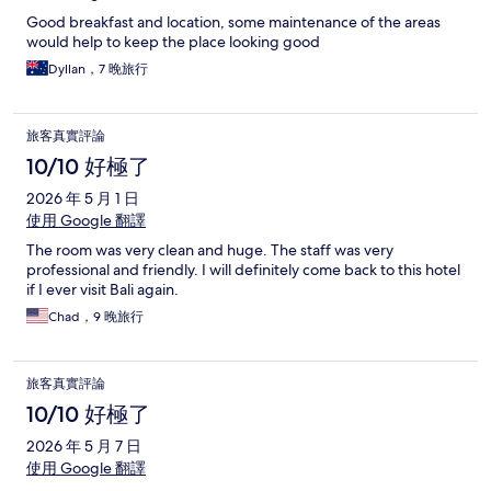
Good breakfast and location, some maintenance of the areas
would help to keep the place looking good
Dyllan，7 晚旅行
旅客真實評論
10/10 好極了
2026 年 5 月 1 日
使用 Google 翻譯
The room was very clean and huge. The staff was very
professional and friendly. I will definitely come back to this hotel
if I ever visit Bali again.
Chad，9 晚旅行
旅客真實評論
10/10 好極了
2026 年 5 月 7 日
使用 Google 翻譯