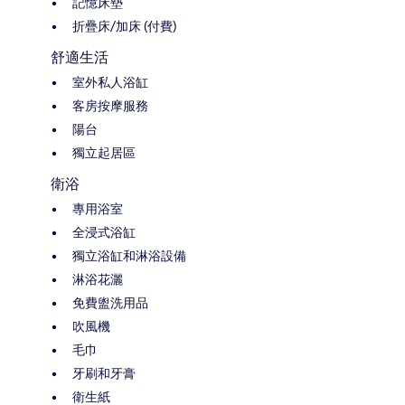
記憶床墊
折疊床/加床 (付費)
舒適生活
室外私人浴缸
客房按摩服務
陽台
獨立起居區
衛浴
專用浴室
全浸式浴缸
獨立浴缸和淋浴設備
淋浴花灑
免費盥洗用品
吹風機
毛巾
牙刷和牙膏
衛生紙