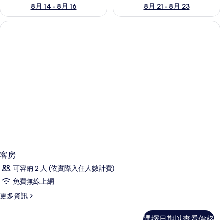
8月 14 - 8月 16
8月 21 - 8月 23
客房
可容納 2 人 (依實際入住人數計費)
免費無線上網
更
更多資訊
多
客
選擇日期以查看價格