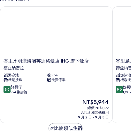
峇里水明漾海灘英迪格飯店 IHG 旗下飯店
峇里島水
峇
峇
峇里水明漾海灘英迪格飯店 IHG 旗下飯店
峇里島
里
里
德亞納普拉
德亞納
水
島
游泳池
Spa
游泳池
明
水
機場接送
免費停車
機場接
漾
明
海
漾
9.6
9.6
好極了
好極
9.6
9.6
灘
萬
分，
分，
974 則評論
1,0
英
怡
滿
滿
現
NT$5,944
迪
度
分
分
在
格
假
10
10
總價 NT$7,192
價
飯
含稅金和其他費用
村
分，
分，
格
9 月 2 日 - 9 月 3 日
店
德
好
好
為
IHG
亞
極
極
NT$5,944
比較類似住宿
旗
納
了，
了，