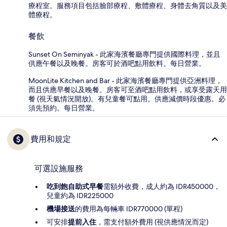
療程室。服務項目包括臉部療程、敷體療程、身體去角質以及美
體療程。
餐飲
Sunset On Seminyak - 此家海濱餐廳專門提供國際料理，並且
供應午餐以及晚餐。房客可於酒吧點用飲料。每日營業。
MoonLite Kitchen and Bar - 此家海濱餐廳專門提供亞洲料理，
而且供應早餐以及晚餐。房客可至酒吧點用飲料，或享受露天用
餐 (視天氣情況開放)。有兒童餐可點用。供應減價時段優惠。必
須先預約。每日營業。
費用和規定
可選設施服務
吃到飽自助式早餐
需額外收費，成人約為 IDR450000，
兒童約為 IDR225000
機場接送
的費用為每輛車 IDR770000 (單程)
可安排
提前入住
，需支付額外費用 (視供應情況而定)