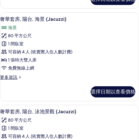
房
的
詳
1 間臥室、高級寢具、記憶床墊、迷你
顯
6
情
奢華套房, 陽台, 海景 (Jacuzzi)
示
海景
奢
80 平方公尺
華
1 間臥室
套
可容納 4 人 (依實際入住人數計費)
房,
1 張特大雙人床
陽
免費無線上網
台,
更
更多資訊
海
多
景
奢
選擇日期以查看價格
華
(Jacuzzi)
套
的
房,
1 間臥室、高級寢具、記憶床墊、迷你
顯
6
陽
所
奢華套房, 陽台, 泳池景觀 (Jacuzzi)
示
台,
有
80 平方公尺
海
奢
相
景
1 間臥室
華
(Jacuzzi)
片
可容納 4 人 (依實際入住人數計費)
的