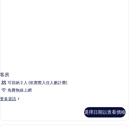
陽
有
台
相
(Jacuzzi)
片
的
詳
情
客房
可容納 2 人 (依實際入住人數計費)
免費無線上網
更
更多資訊
多
客
選擇日期以查看價格
房
的
詳