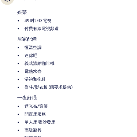
娛樂
49 吋LED 電視
付費有線電視頻道
居家配備
恆溫空調
迷你吧
義式濃縮咖啡機
電熱水壺
浴袍和拖鞋
熨斗/熨衣板 (應要求提供)
一夜好眠
遮光布/窗簾
開夜床服務
單人床 張沙發床
高級寢具