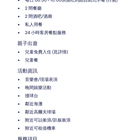
2 間餐廳
2 間酒吧/酒廊
私人用餐
24 小時客房餐點服務
親子出遊
兒童免費入住 (見詳情)
兒童餐
活動資訊
音樂會/現場表演
晚間娛樂活動
撞球台
鄰近海灘
鄰近高爾夫球場
附近可以衝浪/趴板衝浪
附近可租借機車
服務項目