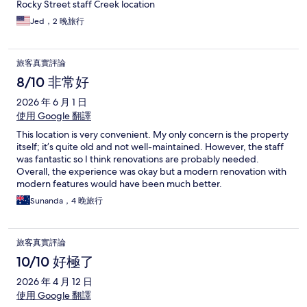
Rocky Street staff Creek location
Jed，2 晚旅行
旅客真實評論
8/10 非常好
2026 年 6 月 1 日
使用 Google 翻譯
This location is very convenient. My only concern is the property
itself; it’s quite old and not well-maintained. However, the staff
was fantastic so I think renovations are probably needed.
Overall, the experience was okay but a modern renovation with
modern features would have been much better.
Sunanda，4 晚旅行
旅客真實評論
10/10 好極了
2026 年 4 月 12 日
使用 Google 翻譯