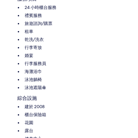
24 小時櫃台服務
禮賓服務
旅遊諮詢/購票
租車
乾洗/洗衣
行李寄放
婚宴
行李服務員
海灘浴巾
泳池躺椅
泳池遮陽傘
綜合設施
建於 2008
櫃台保險箱
花園
露台