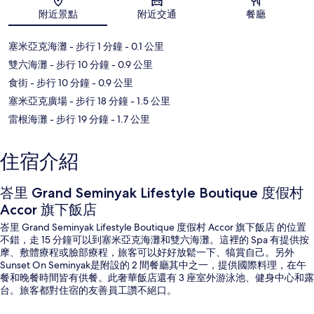
附近景點
附近交通
餐廳
地圖
塞米亞克海灘
- 步行 1 分鐘
- 0.1 公里
雙六海灘
- 步行 10 分鐘
- 0.9 公里
食街
- 步行 10 分鐘
- 0.9 公里
塞米亞克廣場
- 步行 18 分鐘
- 1.5 公里
雷根海灘
- 步行 19 分鐘
- 1.7 公里
住宿介紹
峇里 Grand Seminyak Lifestyle Boutique 度假村
Accor 旗下飯店
峇里 Grand Seminyak Lifestyle Boutique 度假村 Accor 旗下飯店 的位置
不錯，走 15 分鐘可以到塞米亞克海灘和雙六海灘。這裡的 Spa 有提供按
摩、敷體療程或臉部療程，旅客可以好好放鬆一下、犒賞自己。另外
Sunset On Seminyak是附設的 2 間餐廳其中之一，提供國際料理，在午
餐和晚餐時間皆有供餐。此奢華飯店還有 3 座室外游泳池、健身中心和露
台。旅客都對住宿的友善員工讚不絕口。