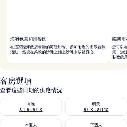
海灘氛圍和用餐區
臨海用
在這家臨海飯店餐廳的海邊用餐。參加附近的衝浪冒險
您可以在
活動，然後在柔軟的沙灘上鋪上沙灘巾放鬆身心。
景、游泳
私密的
客房選項
查看這些日期的供應情況
查看今晚 (8月 8 - 8月 9) 的供應情況
查看明天 (8月 9 - 8月 10) 的
今晚
明天
8月 8 - 8月 9
8月 9 - 8月 10
查看本週末 (8月 14 - 8月 16) 的供應情況
查看下週末 (8月 21 - 8月 23
本週末
下週末