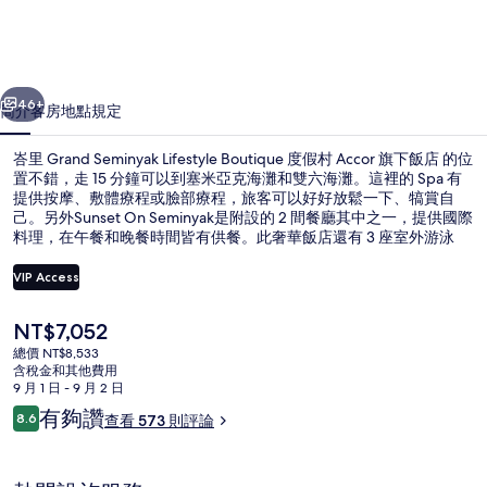
Boutique
度
假
一個
下一個
46+
簡介
客房
地點
規定
村
Accor
峇里 Grand Seminyak Lifestyle Boutique 度假村 Accor 旗下飯店 的位
置不錯，走 15 分鐘可以到塞米亞克海灘和雙六海灘。這裡的 Spa 有
旗
提供按摩、敷體療程或臉部療程，旅客可以好好放鬆一下、犒賞自
己。另外Sunset On Seminyak是附設的 2 間餐廳其中之一，提供國際
下
料理，在午餐和晚餐時間皆有供餐。此奢華飯店還有 3 座室外游泳
飯
池、健身中心和露台。旅客都對住宿的友善員工讚不絕口。
VIP Access
店
的
目
NT$7,052
海灘/海景
前
總價 NT$8,533
相
的
含稅金和其他費用
價
9 月 1 日 - 9 月 2 日
片
格
評
有夠讚
8.6
查看 573 則評論
是
8.6 分，滿分 10 分，
集
論
NT$7,052