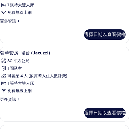
套
詳
1 張特大雙人床
房,
情
免費無線上網
陽
更
更多資訊
台,
多
泳
奢
選擇日期以查看價格
華
池
套
景
房,
1 間臥室、高級寢具、記憶床墊、迷你
顯
6
陽
奢華套房, 陽台 (Jacuzzi)
觀
示
台,
(Jacuzzi)
80 平方公尺
泳
奢
的
池
1 間臥室
華
景
所
可容納 4 人 (依實際入住人數計費)
觀
套
有
(Jacuzzi)
1 張特大雙人床
房,
的
相
免費無線上網
詳
陽
片
情
更
更多資訊
台
多
(Jacuzzi)
奢
選擇日期以查看價格
華
的
套
所
房,