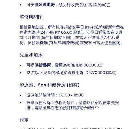
可安排
延遲退房
，須另行收費 (視供應情況而定)
整修與關閉
根據當地法規，所有旅客須於安寧日 (Nyepi)/印度新年留在
住宿內為時 24 小時 (從 06:00 起算)。安寧日通常落在 3 月
或 4 月期間 (每年日期皆不同)，在當天不得辦理入住和退
房。伍拉賴機場 (峇里島國際機場) 在安寧日當天也會關閉。
兒童和加床
可提供
折疊床
，費用為每晚 IDR1000000.0
12 歲以下兒童的機場接送費用為 IDR770000 (單程)
游泳池、Spa 和健身房 (如有)
游泳池開放時間：08:00 - 18:00
按摩服務和Spa 療程需預約，請聯絡住宿以便事先安
排，電話號碼在您的預訂確認電子郵件中
規定