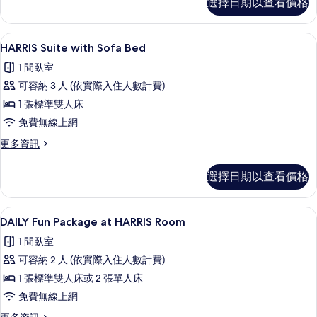
rooms
選擇日期以查看價格
Family
side
Package
at
by
迷你吧、客房內保險箱、書桌、免費無
顯
6
HARRIS
HARRIS Suite with Sofa Bed
side)
示
Room
的
1 間臥室
(2
HARRIS
rooms
所
可容納 3 人 (依實際入住人數計費)
Suite
side
有
1 張標準雙人床
with
by
相
side)
免費無線上網
Sofa
的
片
Bed
更
更多資訊
詳
多
的
情
HARRIS
所
選擇日期以查看價格
Suite
有
with
Sofa
相
迷你吧、客房內保險箱、書桌、免費無
顯
6
Bed
DAILY Fun Package at HARRIS Room
片
示
的
1 間臥室
詳
DAILY
情
可容納 2 人 (依實際入住人數計費)
Fun
1 張標準雙人床或 2 張單人床
Package
免費無線上網
at
HARRIS
更