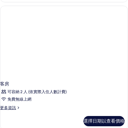
的
詳
情
客房
可容納 2 人 (依實際入住人數計費)
免費無線上網
更
更多資訊
多
客
選擇日期以查看價格
房
的