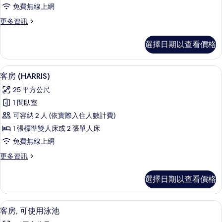
免費無線上網
的
更
更多資訊
所
多
有
客
選擇日期以查看價格
房
相
(HARRIS
片
Unique)
客房 (HARRIS) | 迷你吧、客房內
顯
7
的
客房 (HARRIS)
示
詳
25 平方公尺
情
客
1 間臥室
房
可容納 2 人 (依實際入住人數計費)
(HARRIS)
1 張標準雙人床或 2 張單人床
的
免費無線上網
所
更
更多資訊
有
多
相
客
選擇日期以查看價格
房
片
(HARRIS)
的
客房, 可使用泳池 | 迷你吧、客房內
顯
7
詳
客房, 可使用泳池
示
情