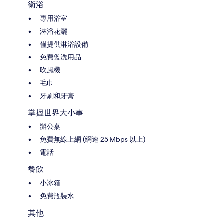
衛浴
專用浴室
淋浴花灑
僅提供淋浴設備
免費盥洗用品
吹風機
毛巾
牙刷和牙膏
掌握世界大小事
辦公桌
免費無線上網 (網速 25 Mbps 以上)
電話
餐飲
小冰箱
免費瓶裝水
其他