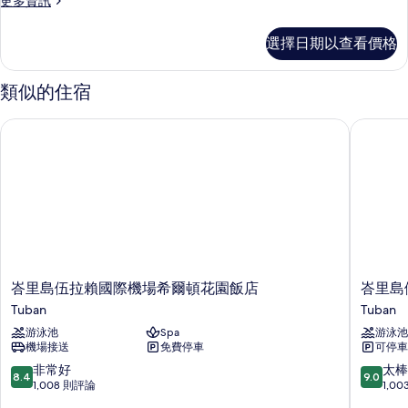
更多資訊
多
Room
DAILY
的
選擇日期以查看價格
Fun
所
Package
at
有
類似的住宿
HARRIS
相
Room
峇里島伍拉賴國際機場希爾頓花園飯店
峇里島伍
的
片
詳
情
峇
峇
峇里島伍拉賴國際機場希爾頓花園飯店
峇里島
里
里
Tuban
Tuban
島
島
游泳池
Spa
游泳池
伍
伍
機場接送
免費停車
可停車
拉
拉
賴
賴
8.4
9.0
非常好
太棒
8.4
9.0
國
國
分，
分，
1,008 則評論
1,0
際
際
滿
滿