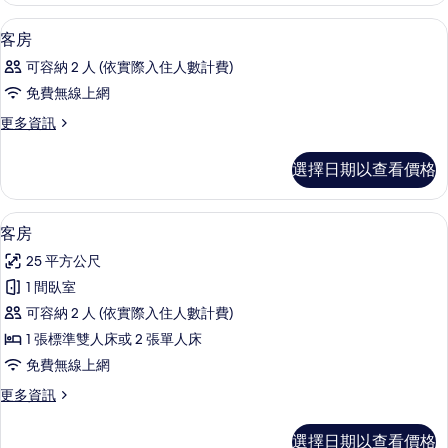
詳
迷你吧、客房內保險箱、書桌、免費無
顯
5
情
客房
示
可容納 2 人 (依實際入住人數計費)
客
免費無線上網
房
更
更多資訊
的
多
所
客
選擇日期以查看價格
房
有
的
相
詳
迷你吧、客房內保險箱、書桌、免費無
顯
7
情
客房
片
示
25 平方公尺
客
1 間臥室
房
可容納 2 人 (依實際入住人數計費)
的
1 張標準雙人床或 2 張單人床
所
免費無線上網
有
更
更多資訊
相
多
片
客
選擇日期以查看價格
房