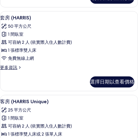
的
詳
套房 (HARRIS) | 迷你吧、客房內
顯
10
情
套房 (HARRIS)
示
50 平方公尺
套
1 間臥室
房
可容納 2 人 (依實際入住人數計費)
(HARRIS)
1 張標準雙人床
的
免費無線上網
所
更
更多資訊
有
多
相
套
選擇日期以查看價格
房
片
(HARRIS)
的
客房 (HARRIS Unique) | 迷你
顯
6
詳
客房 (HARRIS Unique)
示
情
25 平方公尺
客
1 間臥室
房
可容納 2 人 (依實際入住人數計費)
(HARRIS
1 張標準雙人床或 2 張單人床
Unique)