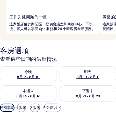
工作與健康融為一體
豐富的
這家飯店位於商業區，提供會議室和商務中心。下班
這家飯
後，客人可以享受 Spa 服務和 24 小時客房餐點服務。
餐體驗
客房選項
查看這些日期的供應情況
查看今晚 (8月 9 - 8月 10) 的供應情況
查看明天 (8月 10 - 8月 11) 
今晚
明天
8月 9 - 8月 10
8月 10 - 8月 11
查看本週末 (8月 14 - 8月 16) 的供應情況
查看下週末 (8月 21 - 8月 23
本週末
下週末
8月 14 - 8月 16
8月 21 - 8月 23
可
所有客房
1 張床
2 張床
3 張床以上
用