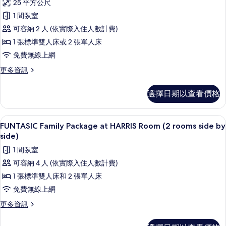
25 平方公尺
客
1 間臥室
房,
可容納 2 人 (依實際入住人數計費)
可
1 張標準雙人床或 2 張單人床
使
免費無線上網
用
更
更多資訊
泳
多
池
客
選擇日期以查看價格
房,
的
可
所
使
迷你吧、客房內保險箱、書桌、免費無
顯
6
用
FUNTASIC Family Package at HARRIS Room (2 rooms side by
有
示
泳
side)
相
池
FUNTASIC
1 間臥室
的
片
Family
詳
可容納 4 人 (依實際入住人數計費)
Package
情
1 張標準雙人床和 2 張單人床
at
免費無線上網
HARRIS
Room
更
更多資訊
多
(2
FUNTASIC