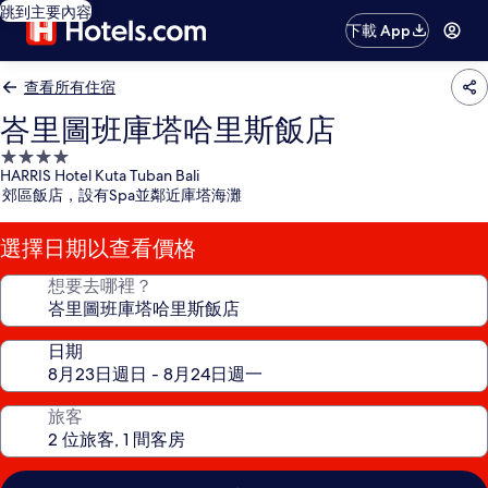
跳到主要內容
下載 App
查看所有住宿
峇里圖班庫塔哈里斯飯店
4.0
HARRIS Hotel Kuta Tuban Bali
星
郊區飯店，設有Spa並鄰近庫塔海灘
級
住
選擇日期以查看價格
宿
想要去哪裡？
日期
旅客