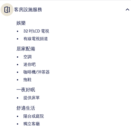
客房設施服務
娛樂
32 吋LCD 電視
有線電視頻道
居家配備
空調
迷你吧
咖啡機/沖茶器
拖鞋
一夜好眠
提供床單
舒適生活
陽台或庭院
獨立客廳