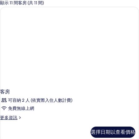
的
顯示 11 間客房 (共 11 間)
客
房
篩
選
條
件
客房
可容納 2 人 (依實際入住人數計費)
免費無線上網
更
更多資訊
多
客
選擇日期以查看價格
房