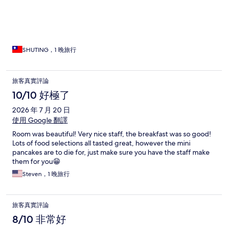
須知:有機場接駁（來回），可以很好利用，不曬太陽。有what’s
app 可以詢問任何事情。這次剛好遇到我的外套遺落在外島，對
方寄回來，用what’s app請飯店幫我先代收，checkin時再領回。
飯店特色:緊鄰機場，有機場接駁車。
SHUTING，1 晚旅行
旅客真實評論
10/10 好極了
2026 年 7 月 20 日
使用 Google 翻譯
Room was beautiful! Very nice staff, the breakfast was so good!
Lots of food selections all tasted great, however the mini
pancakes are to die for, just make sure you have the staff make
them for you😁
Steven，1 晚旅行
旅客真實評論
8/10 非常好