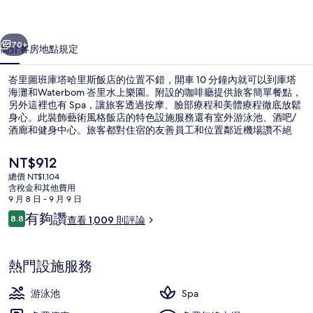
哈
一個
下一個
里
70+
簡介
客房
地點
規定
斯
峇里圖班庫塔哈里斯飯店的位置不錯，開車 10 分鐘內就可以到庫塔
飯
海灘和Waterbom 峇里水上樂園。附設的咖啡廳提供旅客簡單餐點，
另外這裡也有 Spa，讓旅客透過按摩、臉部療程和美體療程徹底放鬆
店
身心。此裝飾藝術風格飯店的特色設施服務還有室外游泳池、酒吧/
的
酒廊和健身中心。旅客都對住宿的友善員工和位置鄰近機場讚不絕
口。
相
目
NT$912
前
片
總價 NT$1,104
的
含稅金和其他費用
住宿入口
集
價
9 月 8 日 - 9 月 9 日
格
評
有夠讚
8.8
查看 1,009 則評論
是
8.8 分，滿分 10 分，
論
NT$912
熱門設施服務
游泳池
Spa