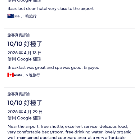
Basic but clean hotel very close to the airport
Lisa，1 晚旅行
旅客真實評論
10/10 好極了
2026 年 4 月 13 日
使用 Google 翻譯
Breakfast was great and spa was good. Enjoyed
Avita，5 晚旅行
旅客真實評論
10/10 好極了
2026 年 4 月 29 日
使用 Google 翻譯
Near the airport, free shuttle, excellent service, delicious food,
very comfortable beds/room, free drinking water, lovely organic
well-maintained pool and courtyard area, at a very affordable