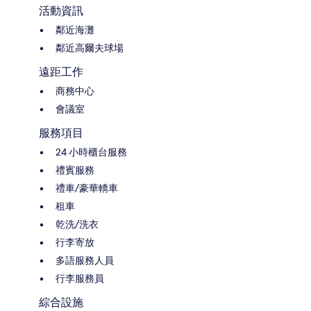
活動資訊
鄰近海灘
鄰近高爾夫球場
遠距工作
商務中心
會議室
服務項目
24 小時櫃台服務
禮賓服務
禮車/豪華轎車
租車
乾洗/洗衣
行李寄放
多語服務人員
行李服務員
綜合設施