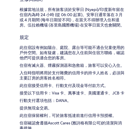
根據當地法規，所有旅客須於安寧日 (Nyepi)/印度新年留在
住宿內為時 24 小時 (從 06:00 起算)。安寧日通常落在 3 月
或 4 月期間 (每年日期皆不同)，在當天不得辦理入住和退
房。伍拉賴機場 (峇里島國際機場) 在安寧日當天也會關閉。
規定
此住宿設有例如陽台、庭院、露台等可能不適合兒童使用的
戶外空間。如有疑慮，建議您在入住前與住宿方聯絡，確認
他們可提供適合您的客房。
住宿有滅火器、煙霧探測器和急救箱，旅客可以安心入住。
入住時指明將用於支付雜費的信用卡的持卡人姓名，必須與
主要訂房的房客姓名相符。
此住宿接受信用卡、行動支付及現金等付款方式。
接受以下信用卡：Visa 卡、萬事達卡、美國運通卡、JCB 卡
行動支付選項包括：DANA。
提供無現金交易。
此住宿保留權利，可於旅客抵達前進行信用卡預授權。
住宿確認會遵循Ascott Cares (雅詩格有限公司)的清潔與消
毒措施。