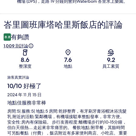
機場 (DPS)，走路 19 分鐘則會到Waterbom 峇里水上樂園。
峇里圖班庫塔哈里斯飯店的評論
評
論
有夠讚
8.8
1,009 則評論
8.6
7.6
9.2
整潔度
地點
員工素質
評
旅客真實評論
論
10/10 好極了
2024 年 11 月 15 日
地點佳服務非常棒
房間:5| 服務:5| 地點:5 房間:乾靜整齊，有牙刷牙膏浴帽沐浴洗髮
乳 附近的活動:緊鄰機場，有機場接駁車整點發車，非常方便。
安全性:房內有保險箱。 步行友善程度:離機場步行約10-15分鐘，
但白天很熱….走起來非常痛苦的。 餐飲地點:附早餐，其餘時間
可另點餐點（付費），飯店附近有多家便利商店、小吃店。 重要