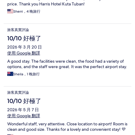
price. Thank you Harris Hotel Kuta Tuban!
Sherri，4 晚旅行
旅客真實評論
10/10 好極了
2026 年 3 月 20 日
使用 Google 翻譯
A good stay. The facilities were clean, the food had a variety of
options, and the staff were great. It was the perfect airport stay.
Sheila，1 晚旅行
旅客真實評論
10/10 好極了
2026 年 5 月 7 日
使用 Google 翻譯
Wonderful staff, very attentive. Close location to airport! Room is
clean and good size. Thanks for a lovely and convenient stay! 💜