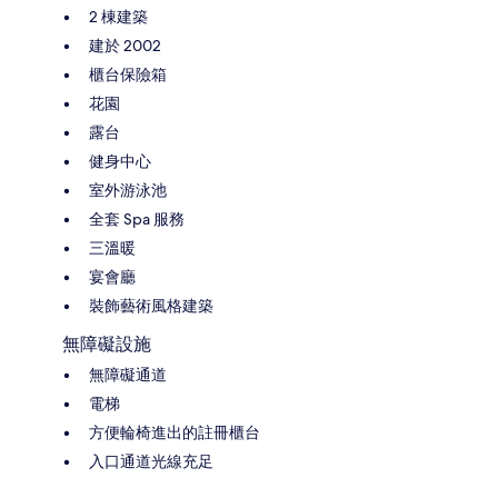
2 棟建築
建於 2002
櫃台保險箱
花園
露台
健身中心
室外游泳池
全套 Spa 服務
三溫暖
宴會廳
裝飾藝術風格建築
無障礙設施
無障礙通道
電梯
方便輪椅進出的註冊櫃台
入口通道光線充足