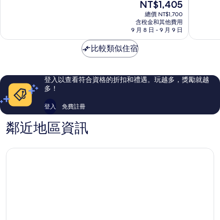
現
NT$1,405
機
機
分
分
在
場
場
10
10
總價 NT$1,700
價
希
含稅金和其他費用
諾
分，
分，
格
9 月 8 日 - 9 月 9 日
爾
富
非
太
為
頓
特
常
棒
NT$1,405
比較類似住宿
花
飯
好，
了，
園
店
1,008
1,003
飯
Tuban
則
則
店
評
評
登入以查看符合資格的折扣和禮遇。玩越多，獎勵就越
Tuban
論
論
多！
登入
免費註冊
鄰近地區資訊