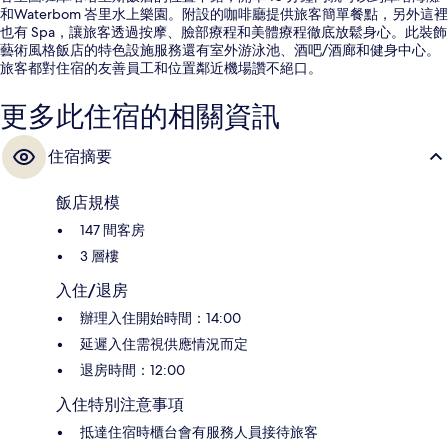
和Waterbom 峇里水上樂園。附設的咖啡廳提供旅客簡單餐點，另外這裡
也有 Spa，讓旅客透過按摩、臉部療程和美體療程徹底放鬆身心。此裝飾
藝術風格飯店的特色設施服務還有室外游泳池、酒吧/酒廊和健身中心。
旅客都對住宿的友善員工和位置鄰近機場讚不絕口。
更多此住宿的相關資訊
住宿摘要
飯店規模
147 間客房
3 層樓
入住/退房
辦理入住開始時間：14:00
延遲入住需視供應情況而定
退房時間：12:00
入住特別注意事項
抵達住宿時櫃台會有服務人員接待旅客