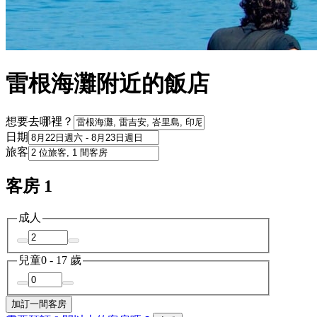
雷根海灘附近的飯店
想要去哪裡？
日期
旅客
客房 1
成人
兒童
0 - 17 歲
加訂一間客房