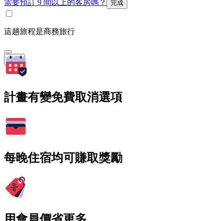
需要預訂 9 間以上的客房嗎？
完成
這趟旅程是商務旅行
搜尋
計畫有變免費取消選項
每晚住宿均可賺取獎勵
用會員價省更多