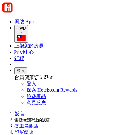
開啟 App
TWD
•
上架您的房源
說明中心
行程
登入
會員價預訂立即省
登入
探索 Hotels.com Rewards
旅遊產品
意見反應
飯店
雷根海灘附近的飯店
峇里島飯店
印尼飯店